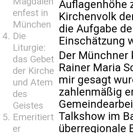
Magdalen
Auflagenhöhe z
enfest in
Kirchenvolk derl
München
die Aufgabe der
Die
Einschätzung 
Liturgie:
Der Münchner k
das Gebet
Rainer Maria Sc
der Kirche
mir gesagt wur
und Atem
zahlenmäßig er
des
Gemeindearbeit
Geistes
Talkshow im B
Emeritiert
überregionale B
er