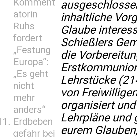
Komment
ausgeschlossen
atorin
inhaltliche Vor
Ruhs
Glaube interess
fordert
Schießlers Geme
„Festung
die Vorbereitu
Europa“:
Erstkommunion 
„Es geht
Lehrstücke (214
nicht
von Freiwilligen
mehr
organisiert und 
anders“
Lehrpläne und 
Erdbeben
eurem Glauben,
gefahr bei