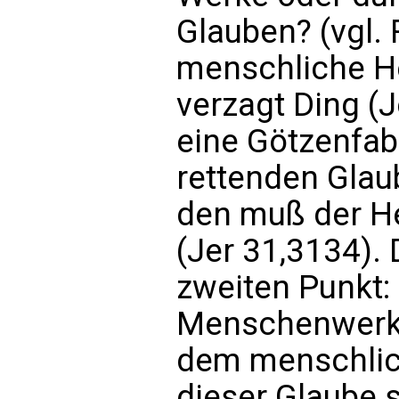
Glauben? (vgl.
menschliche Her
verzagt Ding (J
eine Götzenfab
rettenden Glau
den muß der He
(Jer 31,3134).
zweiten Punkt:
Menschenwerk 
dem menschlic
dieser Glaube s