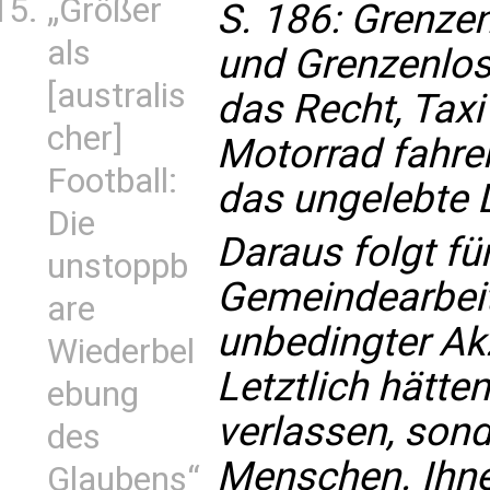
„Größer
S. 186: Grenze
als
und Grenzenlos
[australis
das Recht, Taxi 
cher]
Motorrad fahren
Football:
das ungelebte L
Die
Daraus folgt fü
unstoppb
Gemeindearbeit
are
unbedingter Ak
Wiederbel
Letztlich hätte
ebung
verlassen, sond
des
Menschen. Ihne
Glaubens“