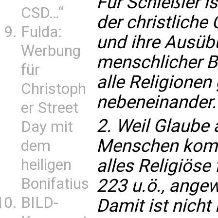
Für Schießler i
CSD…“
der christlich
Fulda:
und ihre Ausüb
Werbung
menschlicher B
für
alle Religionen
Christoph
nebeneinander.
er Street
2. Weil Glaube
Day mit
Menschen kommt
dem
alles Religiöse
heiligen
Bonifatius
223 u.ö., angew
BILD-
Damit ist nicht