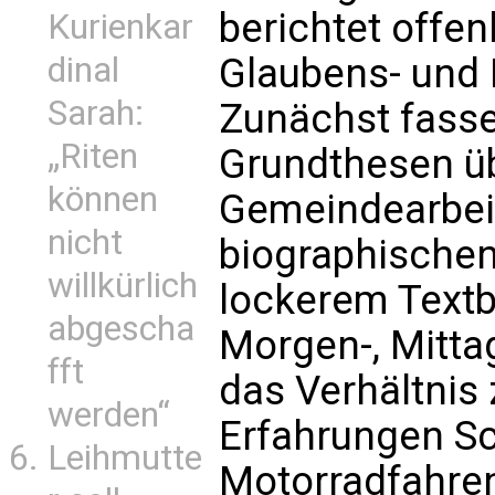
berichtet offen
Kurienkar
Glaubens- und
dinal
Sarah:
Zunächst fasse
„Riten
Grundthesen ü
können
Gemeindearbei
nicht
biographische
willkürlich
lockerem Textb
abgescha
Morgen-, Mitta
fft
das Verhältnis 
werden“
Erfahrungen Sc
Leihmutte
Motorradfahren,