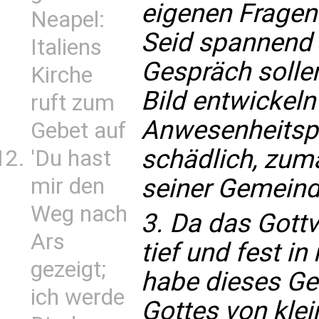
eigenen Fragen 
Neapel:
Seid spannend 
Italiens
Gespräch sollen
Kirche
Bild entwickeln
ruft zum
Anwesenheitspfl
Gebet auf
schädlich, zuma
'Du hast
seiner Gemeind
mir den
Weg nach
3. Da das Gottv
Ars
tief und fest in m
gezeigt;
habe dieses Ge
ich werde
Gottes von klein