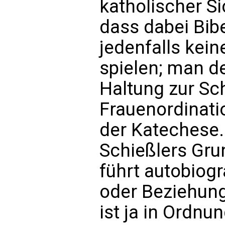
katholischer Sic
dass dabei Bibe
jedenfalls kei
spielen; man d
Haltung zur Sc
Frauenordinati
der Katechese. 
Schießlers Gru
führt autobiog
oder Beziehung
ist ja in Ordnu