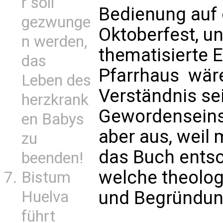
r soll
Bedienung auf
gezwunge
Oktoberfest, u
n werden,
thematisierte 
das
Pfarrhaus  wär
Leben des
Verständnis se
herzkrank
Gewordenseins 
en Babys
aber aus, weil 
zu
das Buch entsc
beenden!
welche theolo
Bistum
und Begründung
Huelva
führt