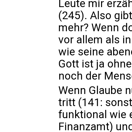
Leute mir erzähl
(245). Also gib
mehr? Wenn doc
vor allem als 
wie seine aben
Gott ist ja ohn
noch der Mensc
Wenn Glaube n
tritt (141: sons
funktional wie
Finanzamt) un