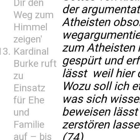
Dir den
der argumentati
Weg zum
Atheisten obso
Himmel
wegargumentier
zeigen'
zum Atheisten 
Kardinal
gespürt und erf
Burke ruft
lässt  weil hie
zu
Wozu soll ich e
Einsatz
was sich wissen
für Ehe
beweisen lässt 
und
zerstören lass
Familie
(74)
auf – bis