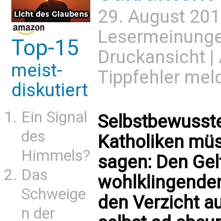
29. August 201
Lesermeinung
Top-15
Druckansicht
|
meist-
Tippfehler mel
diskutiert
Ein Signal
Selbstbewusste
des
Katholiken müs
Himmels?
sagen: Den Gel
Das
wohlklingenden
Schweige
den Verzicht au
n der