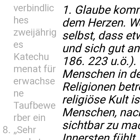
verbindlic
1. Glaube kom
hes
dem Herzen. Wei
zweijährig
selbst, dass etw
es
und sich gut anf
Katechu
186. 223 u.ö.). 
menat für
Menschen in d
erwachse
Religionen betre
ne
religiöse Kult i
Taufbewe
Menschen, nach
rber ein
sichtbar zu ma
„Sehr
Innersten fühlt