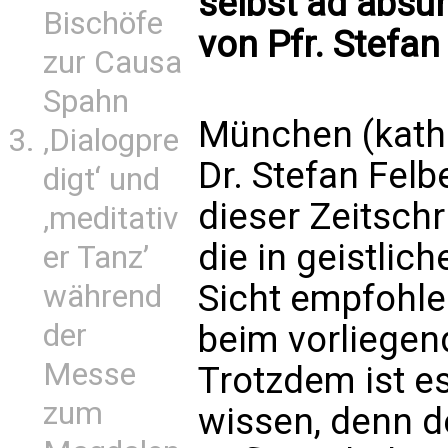
selbst ad absu
Bischöfe
von Pfr. Stefan
zur Causa
Spahn
München (kath.
‚Dialogpre
Dr. Stefan Felb
digt‘ und
dieser Zeitschr
‚meditativ
die in geistlic
er Tanz’
Sicht empfohle
während
der
beim vorliegend
Messe
Trotzdem ist e
zum
wissen, denn de