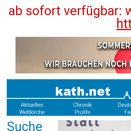
ab sofort verfügbar: 
ht
Suche