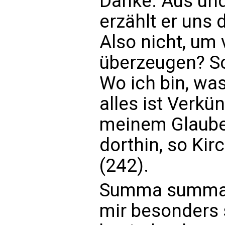
Danke. Aus un
erzählt er uns 
Also nicht, um
überzeugen? Sc
Wo ich bin, was
alles ist Verkü
meinem Glauben 
dorthin, so Kir
(242).
Summa summaru
mir besonders