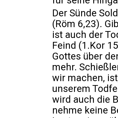
für seine Hinga
Der Sünde Sold 
(Röm 6,23). Gib
ist auch der To
Feind (1.Kor 1
Gottes über de
mehr. Schießler
wir machen, ist
unserem Todfein
wird auch die B
nehme keine Be