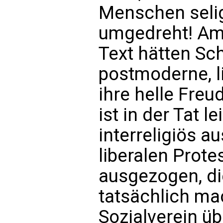
Menschen selig
umgedreht! Am
Text hätten Sc
postmoderne, l
ihre helle Fre
ist in der Tat 
interreligiös a
liberalen Prote
ausgezogen, die
tatsächlich ma
Sozialverein üb