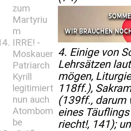
zum
Martyriu
m
IRRE! -
4. Einige von 
Moskauer
Lehrsätzen lau
Patriarch
mögen, Liturgi
Kyrill
118ff.), Sakr
legitimiert
(139ff., darum 
nun auch
Atombom
eines Täuflings
be
riecht!, 141); 