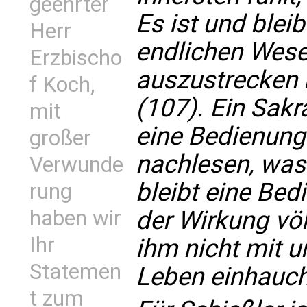
geehrter
Es ist und blei
Herr
endlichen Wese
Erzbischo
auszustrecken n
f Koch,
(107). Ein Sak
mit
eine Bedienungs
großer
nachlesen, was
Verwunde
bleibt eine Bed
rung
der Wirkung völ
haben wir
Ihr
ihm nicht mit u
Statemen
Leben einhauch
t zum