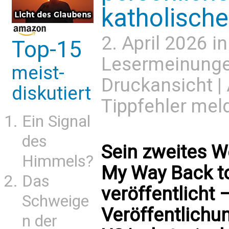
katholisch
2. April 2026 i
Top-15
Lesermeinung
meist-
Druckansicht
|
diskutiert
Tippfehler mel
Ein Signal
des
Sein zweites W
Himmels?
My Way Back to
Das
veröffentlicht
Schweige
Veröffentlichun
n der