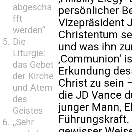
abgescha
persönlicher B
fft
Vizepräsident 
werden“
Christentum s
Die
und was ihn zu
Liturgie:
‚Communion‘ ist
das Gebet
Erkundung dess
der Kirche
Christ zu sein 
und Atem
die JD Vance du
des
junger Mann, E
Geistes
Führungskraft.
„Sehr
gewisser Weise 