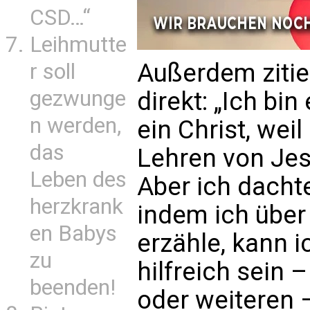
CSD…“
Leihmutte
Außerdem zitie
r soll
gezwunge
direkt: „Ich bin
n werden,
ein Christ, weil
das
Lehren von Jes
Leben des
Aber ich dacht
herzkrank
indem ich über
en Babys
erzähle, kann i
zu
hilfreich sein 
beenden!
oder weiteren 