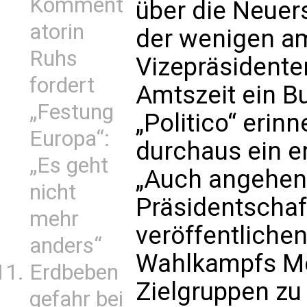
Komment
über die Neuer
atorin
der wenigen a
Ruhs
Vizepräsidente
fordert
Amtszeit ein Bu
„Festung
„Politico“ erinn
Europa“:
durchaus ein e
„Es geht
„Auch angehe
nicht
Präsidentscha
mehr
veröffentlichen
anders“
Wahlkampfs M
Erdbeben
Zielgruppen zu
gefahr bei