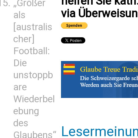
helfen Sie kath
„Größer
via Überweisun
als
[australis
cher]
Football:
Die
unstoppb
are
Wiederbel
ebung
des
Lesermeinu
Glaubens“