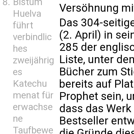
Bistum
Versöhnung mit
Huelva
Das 304-seitige
führt
(2. April) in se
verbindlic
285 der englis
hes
Liste, unter d
zweijährig
Bücher zum Sti
es
bereits auf Pla
Katechu
menat für
Prophet sein, 
erwachse
dass das Werk
ne
Bestseller ent
Taufbewe
die Gründe die