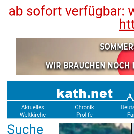
ab sofort verfügbar: 
ht
Suche