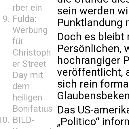
rber ein
sein werden wi
Fulda:
Punktlandung mi
Werbung
Doch es bleibt 
für
Persönlichen, 
Christoph
hochrangiger Po
er Street
veröffentlicht,
Day mit
sich rein forma
dem
Glaubensbekenn
heiligen
Bonifatius
Das US-amerika
BILD-
„Politico“ info