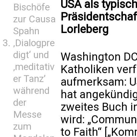
USA als typisch
Bischöfe
Präsidentschaf
zur Causa
Lorleberg
Spahn
‚Dialogpre
digt‘ und
Washington DC 
‚meditativ
Katholiken ver
er Tanz’
aufmerksam: U
während
hat angekündig
der
zweites Buch 
Messe
wird: „Commun
zum
to Faith“ [„Ko