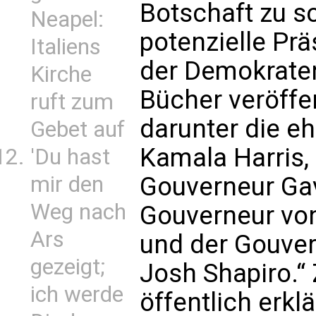
Botschaft zu s
Neapel:
potenzielle Pr
Italiens
der Demokraten
Kirche
Bücher veröffe
ruft zum
darunter die e
Gebet auf
Kamala Harris, 
'Du hast
mir den
Gouverneur Ga
Weg nach
Gouverneur von
Ars
und der Gouver
gezeigt;
Josh Shapiro.“
ich werde
öffentlich erklä