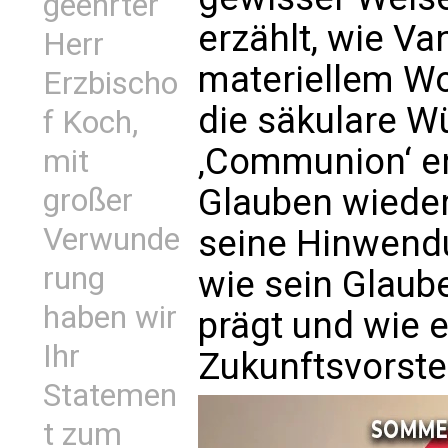
geehrter
erzählt, wie V
Herr
materiellem Wo
Erzbischo
die säkulare Wü
f Koch,
‚Communion‘ en
mit
Glauben wieder
großer
Verwunde
seine Hinwend
rung
wie sein Glaub
haben wir
prägt und wie e
Ihr
Zukunftsvorstel
Statemen
t zum