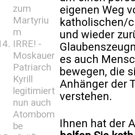
zum
eigenen Weg 
Martyriu
katholischen/c
m
und wieder zur
IRRE! -
Glaubenszeugni
Moskauer
es auch Mens
Patriarch
bewegen, die s
Kyrill
Anhänger der 
legitimiert
verstehen.
nun auch
Atombom
Ihnen hat der A
be