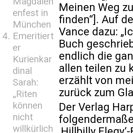
Magdalen
Meinen Weg zu
enfest in
finden“]. Auf d
München
Vance dazu: „I
Emeritiert
Buch geschrieb
er
endlich die ga
Kurienkar
allen teilen z
dinal
erzählt von m
Sarah:
zurück zum Gla
„Riten
können
Der Verlag Harp
nicht
folgendermaße
willkürlich
‚Hillbilly Elegy