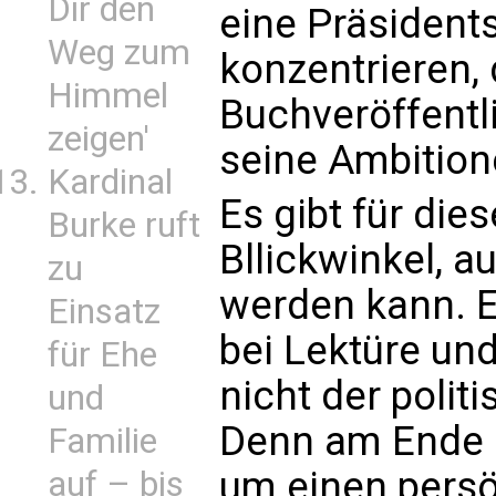
Dir den
eine Präsident
Weg zum
konzentrieren, 
Himmel
Buchveröffentl
zeigen'
seine Ambition
Kardinal
Es gibt für di
Burke ruft
Bllickwinkel, 
zu
werden kann. Es
Einsatz
bei Lektüre und
für Ehe
nicht der polit
und
Denn am Ende 
Familie
um einen persö
auf – bis