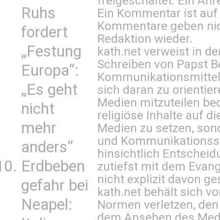
freigeschaltet. Ein Anr
Ruhs
Ein Kommentar ist auf
Kommentare geben nic
fordert
Redaktion wieder.
„Festung
kath.net verweist in
Schreiben von Papst B
Europa“:
Kommunikationsmittel 
„Es geht
sich daran zu orientie
Medien mitzuteilen be
nicht
religiöse Inhalte auf 
mehr
Medien zu setzen, sond
und Kommunikationsst
anders“
hinsichtlich Entscheid
Erdbeben
zutiefst mit dem Eva
nicht explizit davon ge
gefahr bei
kath.net behält sich v
Neapel:
Normen verletzen, den
dem Ansehen des Mediu