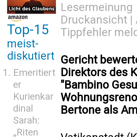
Lesermeinung
Druckansicht
|
Top-15
Tippfehler mel
meist-
diskutiert
Gericht bewert
Direktors des 
Emeritiert
"Bambino Gesu
er
Wohnungsrenov
Kurienkar
dinal
Bertone als A
Sarah:
„Riten