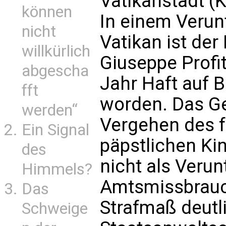
Vatikanstadt (
können
In einem Veru
nicht
Vatikan ist de
willkürlich
Giuseppe Profi
abgescha
Jahr Haft auf 
fft
worden. Das Ge
werden“
Vergehen des f
Ein Signal
päpstlichen Ki
des
nicht als Verun
Himmels?
Amtsmissbrauc
Das
Strafmaß deutl
Schweige