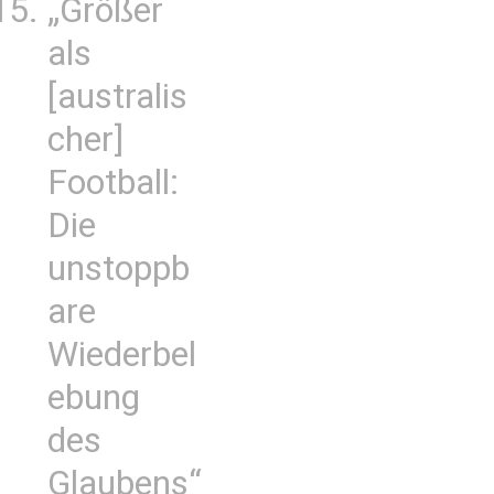
„Größer
als
[australis
cher]
Football:
Die
unstoppb
are
Wiederbel
ebung
des
Glaubens“