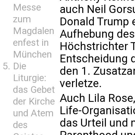
Messe
auch Neil Gors
zum
Donald Trump e
Magdalen
Aufhebung des 
enfest in
Höchstrichter
München
Entscheidung d
Die
den 1. Zusatza
Liturgie:
verletze.
das Gebet
Auch Lila Rose,
der Kirche
Life-Organisati
und Atem
das Urteil und 
des