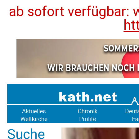
ab sofort verfügbar: 
ht
Suche