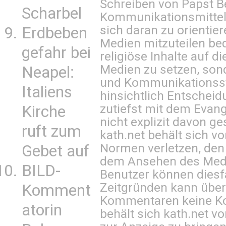
Schreiben von Papst B
Scharbel
Kommunikationsmittel 
sich daran zu orientie
Erdbeben
Medien mitzuteilen be
gefahr bei
religiöse Inhalte auf 
Medien zu setzen, sond
Neapel:
und Kommunikationsst
Italiens
hinsichtlich Entscheid
zutiefst mit dem Eva
Kirche
nicht explizit davon ge
ruft zum
kath.net behält sich v
Normen verletzen, den
Gebet auf
dem Ansehen des Mediu
BILD-
Benutzer können diesfa
Zeitgründen kann über
Komment
Kommentaren keine Ko
atorin
behält sich kath.net vo