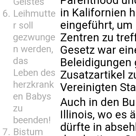
Parenthood und
Geistes
in Kalifornien
Leihmutte
eingeführt, um 
r soll
Zentren zu tre
gezwunge
Gesetz war ein
n werden,
das
Beleidigungen
Leben des
Zusatzartikel 
herzkrank
Vereinigten St
en Babys
Auch in den B
zu
Illinois, wo es 
beenden!
dürfte in abse
Bistum