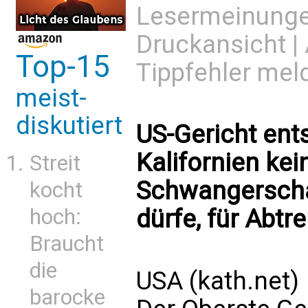
Lesermeinung
Druckansicht
|
Top-15
Tippfehler mel
meist-
diskutiert
US-Gericht ents
Kalifornien kei
Streit
Schwangerscha
kocht
dürfe, für Abtr
hoch:
Braucht
die
USA (kath.net)
barocke