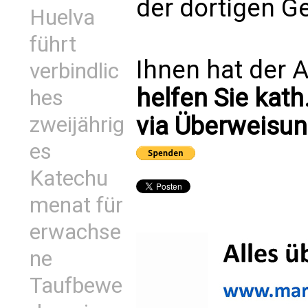
der dortigen G
Huelva
führt
Ihnen hat der A
verbindlic
helfen Sie kath
hes
via Überweisun
zweijährig
es
Katechu
menat für
erwachse
ne
Taufbewe