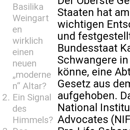
Der Oberste Ge
Basilika
Staaten hat am
Weingart
wichtigen Entsc
en
und festgestell
wirklich
Bundesstaat Kal
einen
Schwangere in 
neuen
könne, eine Ab
„moderne
Gesetz aus dem
n“ Altar?
aufgehoben. Das
Ein Signal
National Instit
des
Advocates (NIF
Himmels?