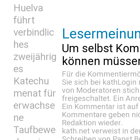
Huelva
führt
Lesermeinu
verbindlic
hes
Um selbst Kom
zweijährig
können müssen 
es
Für die Kommentiermög
Katechu
Sie sich bei
kathLogin 
von Moderatoren stich
menat für
freigeschaltet. Ein Anr
erwachse
Ein Kommentar ist auf
Kommentare geben nic
ne
Redaktion wieder.
Taufbewe
kath.net verweist in
Schreiben von Papst B