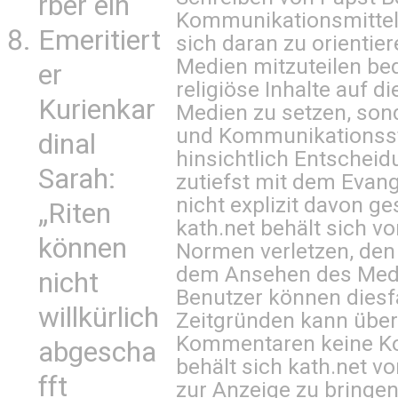
rber ein
Kommunikationsmittel 
Emeritiert
sich daran zu orientie
Medien mitzuteilen be
er
religiöse Inhalte auf 
Kurienkar
Medien zu setzen, sond
und Kommunikationsst
dinal
hinsichtlich Entscheid
Sarah:
zutiefst mit dem Eva
nicht explizit davon ge
„Riten
kath.net behält sich v
können
Normen verletzen, den
dem Ansehen des Mediu
nicht
Benutzer können diesfa
willkürlich
Zeitgründen kann über
Kommentaren keine Ko
abgescha
behält sich kath.net vo
fft
zur Anzeige zu bringen