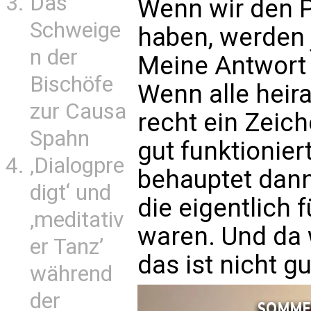
Das
Wenn wir den P
Schweige
haben, werden j
n der
Meine Antwort 
Bischöfe
Wenn alle heir
zur Causa
recht ein Zeich
Spahn
gut funktionier
‚Dialogpre
behauptet dann
digt‘ und
die eigentlich
‚meditativ
waren. Und da w
er Tanz’
das ist nicht gu
während
der