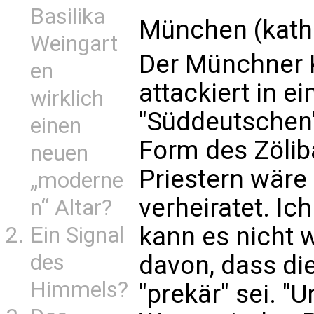
Basilika
München (kath
Weingart
Der Münchner 
en
attackiert in e
wirklich
"Süddeutschen"
einen
Form des Zölib
neuen
Priestern wäre 
„moderne
verheiratet. Ich
n“ Altar?
kann es nicht 
Ein Signal
des
davon, dass di
Himmels?
"prekär" sei. "