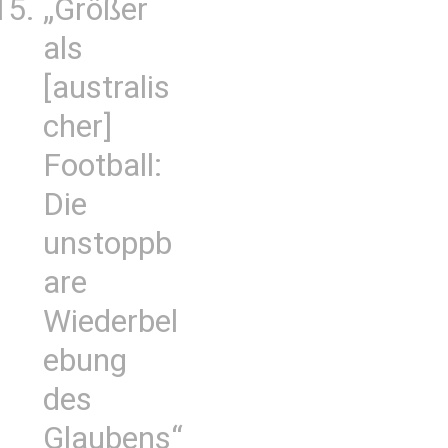
„Größer
als
[australis
cher]
Football:
Die
unstoppb
are
Wiederbel
ebung
des
Glaubens“