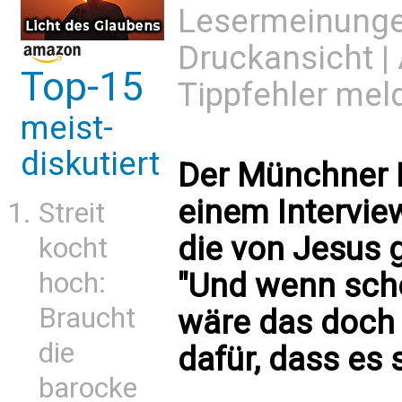
Lesermeinung
Druckansicht
|
Top-15
Tippfehler mel
meist-
diskutiert
Der Münchner K
einem Intervie
Streit
die von Jesus 
kocht
hoch:
"Und wenn scho
Braucht
wäre das doch 
die
dafür, dass es s
barocke