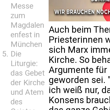
Messe
zum
Magdalen
Auch beim The
enfest in
Priesterinnen 
München
sich Marx imme
Die
Kirche. So beha
Liturgie:
Argumente für
das Gebet
geworden sei. "
der Kirche
ich weiß nur, d
und Atem
Konsens brauch
des