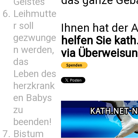
das ganze Geb
Geistes
Leihmutte
r soll
Ihnen hat der A
gezwunge
helfen Sie kath
n werden,
via Überweisun
das
Leben des
herzkrank
en Babys
zu
beenden!
Bistum