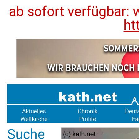
ab sofort verfügbar: 
ht
Suche