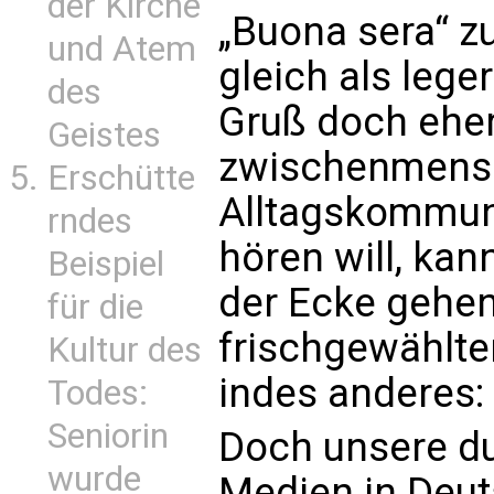
der Kirche
„Buona sera“ z
und Atem
gleich als lege
des
Gruß doch eher
Geistes
zwischenmens
Erschütte
Alltagskommuni
rndes
hören will, kan
Beispiel
der Ecke gehe
für die
frischgewählte
Kultur des
indes anderes: 
Todes:
Seniorin
Doch unsere du
wurde
Medien in Deut