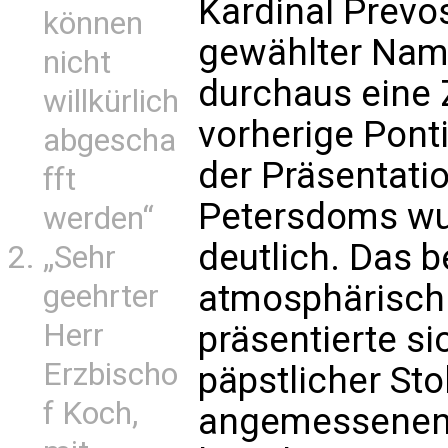
Kardinal Prevo
können
gewählter Name
nicht
durchaus eine 
willkürlich
vorherige Pont
abgescha
der Präsentati
fft
Petersdoms wu
werden“
deutlich. Das 
„Sehr
atmosphärisch.
geehrter
Herr
präsentierte s
Erzbischo
päpstlicher St
f Koch,
angemessenen K