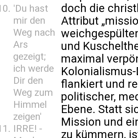
doch die chris
'Du hast
Attribut „missi
mir den
Weg nach
weichgespülten
Ars
und Kuschelthe
gezeigt;
maximal verpön
ich werde
Kolonialismus-
Dir den
flankiert und re
Weg zum
politischer, m
Himmel
Ebene. Statt s
zeigen'
Mission und ei
IRRE! -
zu kümmern, is