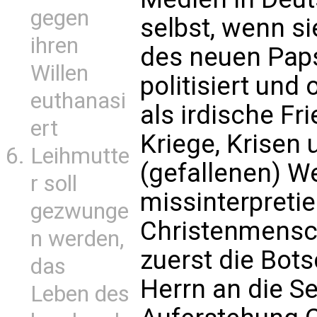
gegen
selbst, wenn s
ihren
des neuen Paps
Willen
politisiert und 
euthanasi
als irdische Fr
ert
Kriege, Krisen 
Leihmutte
(gefallenen) We
r soll
missinterpretie
gezwunge
Christenmensch
n werden,
zuerst die Bot
das
Herrn an die Se
Leben des