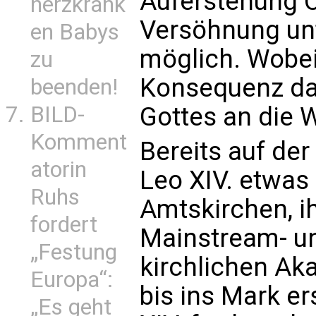
Auferstehung C
herzkrank
Versöhnung unt
en Babys
möglich. Wobei 
zu
Konsequenz da
beenden!
BILD-
Gottes an die We
Komment
Bereits auf de
atorin
Leo XIV. etwas
Ruhs
Amtskirchen, i
fordert
Mainstream- und
„Festung
kirchlichen Ak
Europa“:
bis ins Mark er
„Es geht