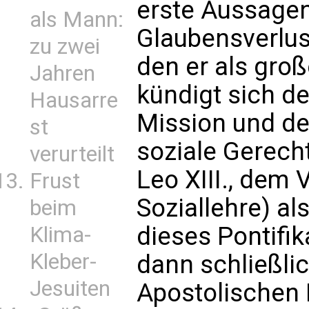
erste Aussagen
als Mann:
Glaubensverlus
zu zwei
den er als groß
Jahren
kündigt sich d
Hausarre
Mission und de
st
soziale Gerech
verurteilt
Leo XIII., dem 
Frust
Soziallehre) a
beim
dieses Pontifik
Klima-
Kleber-
dann schließli
Jesuiten
Apostolischen 