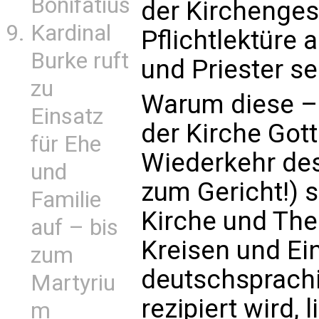
Bonifatius
der Kirchenges
Kardinal
Pflichtlektüre 
Burke ruft
und Priester se
zu
Warum diese – 
Einsatz
der Kirche Gott
für Ehe
Wiederkehr des 
und
zum Gericht!) 
Familie
Kirche und The
auf – bis
Kreisen und Ei
zum
deutschsprach
Martyriu
rezipiert wird, 
m