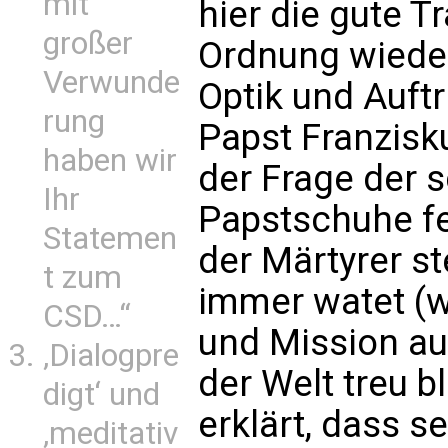
mit
hier die gute T
großer
Ordnung wiede
Verwunde
Optik und Auftr
rung
Papst Franzisk
haben wir
der Frage der 
Ihr
Papstschuhe fes
Statemen
der Märtyrer st
t zum
immer watet (w
CSD…“
und Mission a
‚Dialogpre
der Welt treu b
digt‘ und
erklärt, dass 
‚meditativ