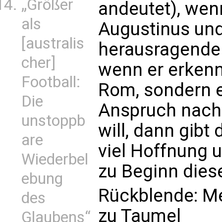
„Größer
andeutet), wen
als
Augustinus und
[australis
herausragenden
cher]
wenn er erkenn
Football:
Rom, sondern 
Die
Anspruch nach 
unstoppb
will, dann gibt
are
viel Hoffnung 
Wiederbel
zu Beginn dies
ebung
Rückblende: M
des
zu Taumel
Glaubens“