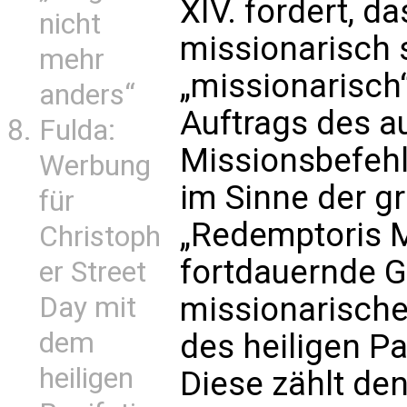
XIV. fordert, d
nicht
missionarisch 
mehr
„missionarisch
anders“
Auftrags des a
Fulda:
Missionsbefehl
Werbung
im Sinne der g
für
„Redemptoris M
Christoph
fortdauernde Gü
er Street
missionarische
Day mit
dem
des heiligen Pa
heiligen
Diese zählt de