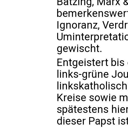
Bätzing, Marx &
bemerkenswer
Ignoranz, Verd
Uminterpretatio
gewischt.
Entgeistert bis
links-grüne Jo
linkskatholisc
Kreise sowie 
spätestens hier
dieser Papst ist