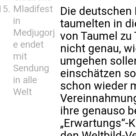
Mladifest
Die deutschen
in
taumelten in d
Medjugorj
von Taumel zu 
e endet
nicht genau, w
mit
umgehen sollen
Sendung
einschätzen sol
in alle
schon wieder m
Welt
Vereinnahmungs
ihre genauso be
„Erwartungs“-Ka
den Weltbild-V