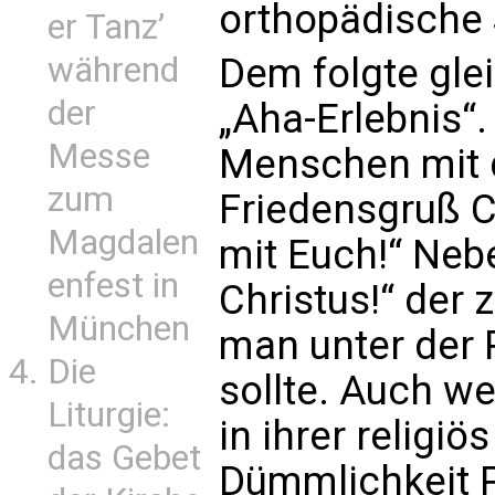
orthopädische
er Tanz’
während
Dem folgte gle
der
„Aha-Erlebnis“.
Messe
Menschen mit 
zum
Friedensgruß Ch
Magdalen
mit Euch!“ Neb
enfest in
Christus!“ der
München
man unter der 
Die
sollte. Auch w
Liturgie:
in ihrer religi
das Gebet
Dümmlichkeit P