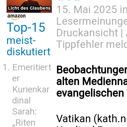
15. Mai 2025 i
Lesermeinung
Top-15
Druckansicht
|
meist-
Tippfehler mel
diskutiert
Emeritiert
Beobachtungen
er
alten Medienn
Kurienkar
evangelischen 
dinal
Sarah:
Vatikan (kath.n
„Riten