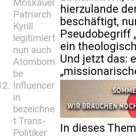
Moskauer
hierzulande der
Patriarch
beschäftigt, n
Kyrill
Pseudobegriff „
legitimiert
ein theologisc
nun auch
Und jetzt das: 
Atombom
„missionarische
be
Influencer
in
bezeichne
t Trans-
In dieses The
Politiker