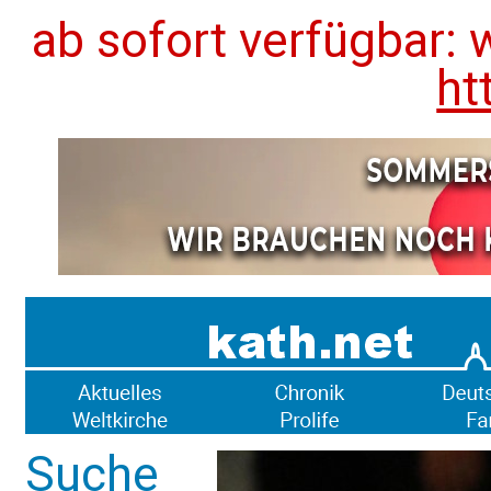
ab sofort verfügbar: 
ht
Suche