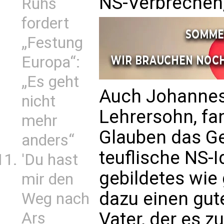
NS-Verbrechen,
Ruhs
fordert
„Festung
Europa“:
„Es geht
Auch Johannes
nicht
Lehrersohn, fa
mehr
Glauben das Ge
anders“
teuflische NS-
'Du hast
gebildetes wie
mir den
dazu einen gu
Weg nach
Vater, der es z
Ars