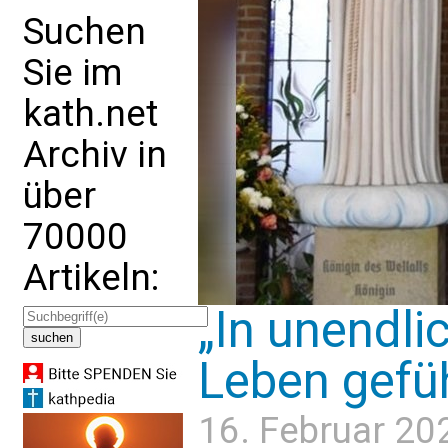
Suchen
Sie im
kath.net
Archiv in
über
70000
Artikeln:
„In unendli
Leben gefü
16. Februar 20