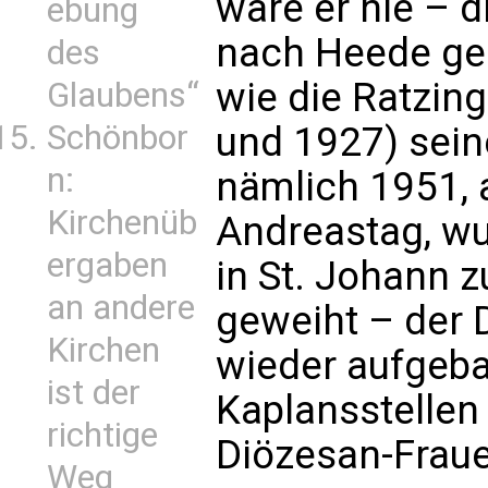
wäre er nie – d
ebung
nach Heede ge
des
wie die Ratzing
Glaubens“
Schönbor
und 1927) sein
n:
nämlich 1951, 
Kirchenüb
Andreastag, w
ergaben
in St. Johann 
an andere
geweiht – der 
Kirchen
wieder aufgebau
ist der
Kaplansstellen
richtige
Diözesan-Frau
Weg