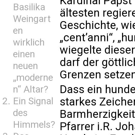
Kardinal Papst 
Basilika
ältesten regie
Weingart
Geschichte, wie
en
„cent’anni“, „h
wirklich
wiegelte diese
einen
darf der göttli
neuen
Grenzen setzen
„moderne
Dass ein hunder
n“ Altar?
starkes Zeiche
Ein Signal
des
Barmherzigkeit 
Himmels?
Pfarrer i.R. J