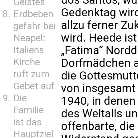
Geistes
Gedenktag wird
Erdbeben
allzu ferner Z
gefahr bei
wird. Heede is
Neapel:
„Fatima“ Nordde
Italiens
Kirche
Dorfmädchen a
ruft zum
die Gottesmutt
Gebet auf
von insgesamt
Die
1940, in denen 
Familie
des Weltalls u
ist das
offenbarte, die
Hauptziel