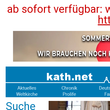
ab sofort verfügbar: 
ht
Suche