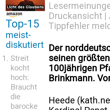
Lesermeinung
Druckansicht
|
Top-15
Tippfehler mel
meist-
diskutiert
Der norddeutsc
seinen größten
Streit
100jährigen Pf
kocht
hoch:
Brinkmann. Vo
Braucht
die
Heede (kath.ne
barocke