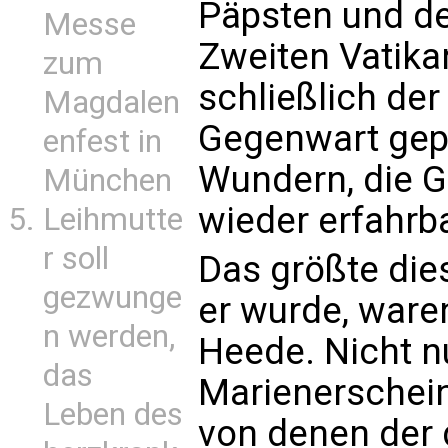
Päpsten und d
Messe
Zweiten Vatika
zum
schließlich der
Magdalen
Gegenwart gepr
enfest in
Wundern, die 
München
wieder erfahrb
Leihmutte
r soll
Das größte die
gezwunge
er wurde, ware
n werden,
Heede. Nicht n
das
Marienerschei
Leben des
von denen der 