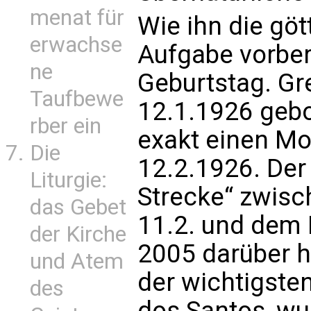
menat für
Wie ihn die göt
erwachse
Aufgabe vorbere
ne
Geburtstag. Gr
Taufbewe
12.1.1926 gebo
rber ein
exakt einen Mo
Die
12.2.1926. Der 
Liturgie:
Strecke“ zwis
das Gebet
11.2. und dem 
der Kirche
2005 darüber 
und Atem
der wichtigsten
des
dos Santos, wu