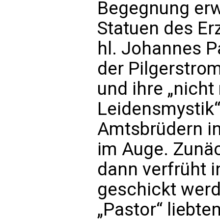
Begegnung erwe
Statuen des Er
hl. Johannes Pau
der Pilgerstro
und ihre „nich
Leidensmystik“ 
Amtsbrüdern in
im Auge. Zunäch
dann verfrüht 
geschickt werd
„Pastor“ liebte