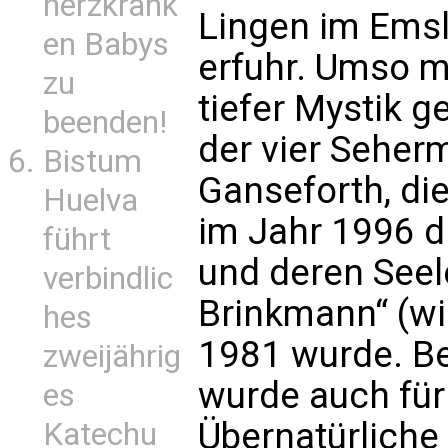
herzkrank
Lingen im Emsl
en Babys
erfuhr. Umso m
zu
tiefer Mystik 
beenden!
der vier Seher
Bistum
Ganseforth, di
Huelva
im Jahr 1996 d
führt
und deren Seel
verbindlic
Brinkmann“ (wi
hes
1981 wurde. Be
zweijährig
wurde auch für
es
Übernatürliche 
Katechu