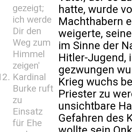
gezeigt;
hatte, wurde v
ich werde
Machthabern en
Dir den
weigerte, sein
Weg zum
im Sinne der N
Himmel
Hitler-Jugend, 
zeigen'
gezwungen wurd
Kardinal
Krieg wuchs be
Burke ruft
Priester zu we
zu
unsichtbare Ha
Einsatz
Gefahren des K
für Ehe
wollte sein Onk