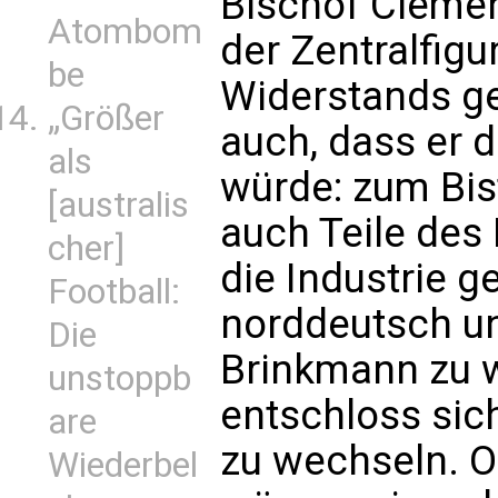
Bischof Clemen
Atombom
der Zentralfigu
be
Widerstands geg
„Größer
auch, dass er d
als
würde: zum Bi
[australis
auch Teile des
cher]
die Industrie
Football:
norddeutsch un
Die
Brinkmann zu 
unstoppb
entschloss sic
are
zu wechseln. 
Wiederbel