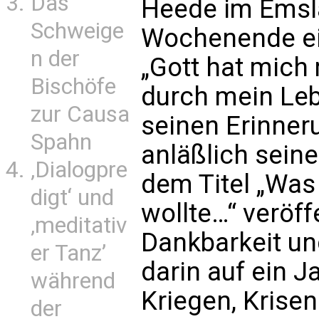
Das
Heede im Emsl
Schweige
Wochenende ei
n der
„Gott hat mich 
Bischöfe
durch mein Lebe
zur Causa
seinen Erinner
Spahn
anläßlich sein
‚Dialogpre
dem Titel „Was
digt‘ und
wollte…“ veröff
‚meditativ
Dankbarkeit und
er Tanz’
darin auf ein J
während
Kriegen, Krise
der