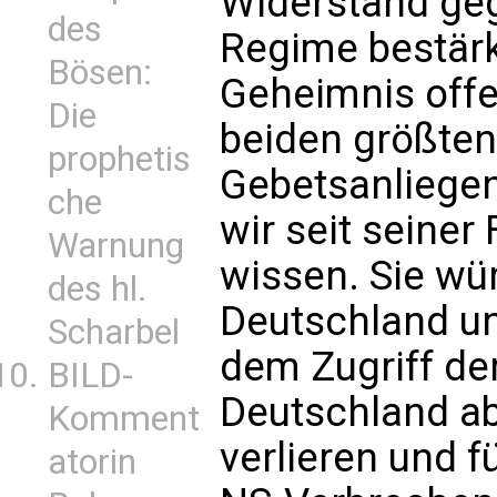
Widerstand geg
des
Regime bestärk
Bösen:
Geheimnis offe
Die
beiden größten
prophetis
Gebetsanliegen 
che
wir seit seiner
Warnung
wissen. Sie wür
des hl.
Deutschland un
Scharbel
dem Zugriff de
BILD-
Deutschland ab
Komment
verlieren und f
atorin