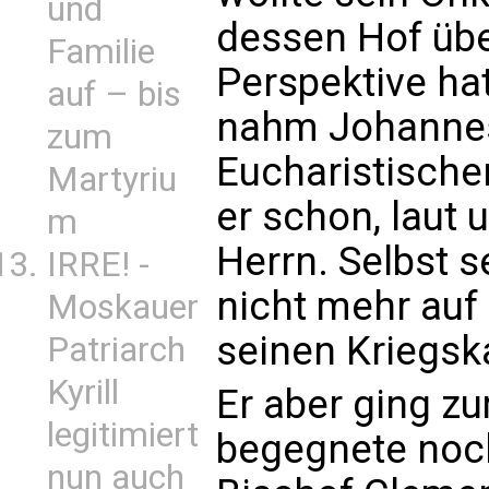
und
dessen Hof üb
Familie
Perspektive ha
auf – bis
nahm Johannes
zum
Eucharistischen
Martyriu
er schon, laut 
m
Herrn. Selbst s
IRRE! -
nicht mehr auf 
Moskauer
seinen Kriegs
Patriarch
Kyrill
Er aber ging z
legitimiert
begegnete noc
nun auch