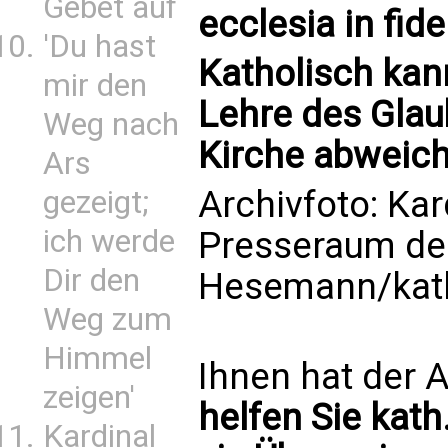
Gebet auf
ecclesia in fide
'Du hast
Katholisch kann
mir den
Lehre des Gla
Weg nach
Kirche abweich
Ars
Archivfoto: Kar
gezeigt;
ich werde
Presseraum des
Dir den
Hesemann/kat
Weg zum
Himmel
Ihnen hat der A
zeigen'
helfen Sie kath
Kardinal