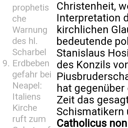
Christenheit, w
prophetis
Interpretation
che
kirchlichen Gla
Warnung
bedeutende pol
des hl.
Scharbel
Stanislaus Hos
Erdbeben
des Konzils von
gefahr bei
Piusbruderscha
Neapel:
hat gegenüber 
Italiens
Zeit das gesag
Kirche
Schismatikern u
ruft zum
Catholicus non