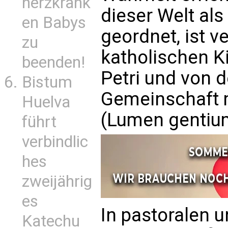
herzkrank
dieser Welt als
en Babys
geordnet, ist ve
zu
katholischen K
beenden!
Petri und von 
Bistum
Gemeinschaft mi
Huelva
(Lumen gentium
führt
verbindlic
hes
zweijährig
es
In pastoralen u
Katechu