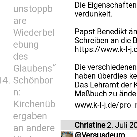
Die Eigenschaften
unstoppb
verdunkelt.
are
Wiederbel
Papst Benedikt ände
Schreiben an die 
ebung
https://www.k-l-j
des
Die verschiedenen
Glaubens“
haben überdies k
Schönbor
Das Lehramt der K
n:
Meßbuch zu ändern
Kirchenüb
www.k-l-j.de/pro_
ergaben
Christine
2. Juli 2
an andere
@Versusdeum