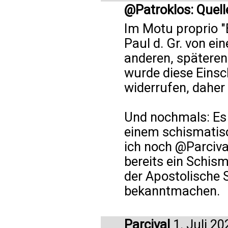
@Patroklos: Quell
Im Motu proprio "E
Paul d. Gr. von e
anderen, späteren
wurde diese Ein
widerrufen, daher b
Und nochmals: Es 
einem schismatis
ich noch @Parciva
bereits ein Schism
der Apostolische 
bekanntmachen.
Parcival
1. Juli 20