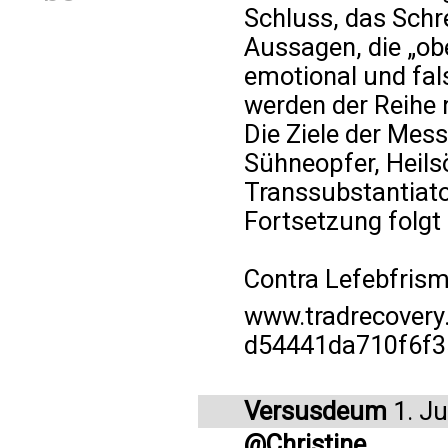
Schluss, das Sch
Aussagen, die „obe
emotional und fal
werden der Reihe n
Die Ziele der Mess
Sühneopfer, Heils
Transsubstantiato
Fortsetzung folgt
Contra Lefebfrism
www.tradrecovery
d54441da710f6f3
Versusdeum
1. Ju
@Christine