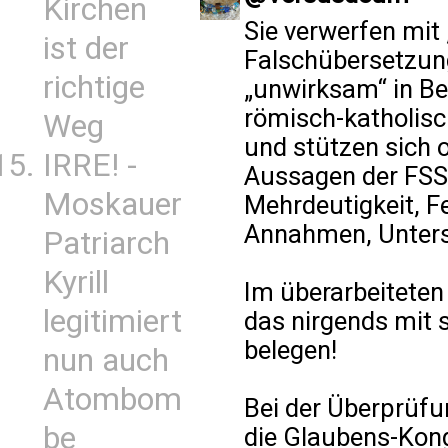
Kirchen
Sie verwerfen mit
ist der
Falschübersetzung
richtige
„unwirksam“ in Be
römisch-katholisc
Weg
und stützen sich o
IRRE! -
Aussagen der FSS
Moskauer
Mehrdeutigkeit, F
Annahmen, Unters
Patriarch
Kyrill
Im überarbeitete
legitimiert
das nirgends mit 
belegen!
nun auch
Atombom
Bei der Überprüfu
be
die Glaubens-Kon