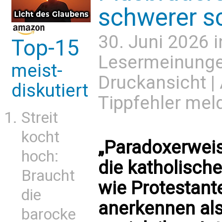
schwerer s
30. Juni 2026 
Top-15
Lesermeinung
meist-
Druckansicht
|
diskutiert
Tippfehler mel
Streit
kocht
„Paradoxerweis
hoch:
die katholische
Braucht
wie Protestant
die
anerkennen al
barocke