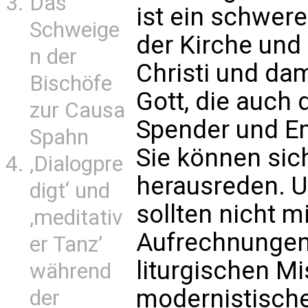
Das
ist ein schwere
Schweige
der Kirche und
n der
Christi und da
Bischöfe
Gott, die auch 
zur Causa
Spender und Em
Spahn
Sie können sich
‚Dialogpre
herausreden. U
digt‘ und
sollten nicht 
‚meditativ
Aufrechnungen 
er Tanz’
liturgischen Mi
während
modernistische
der