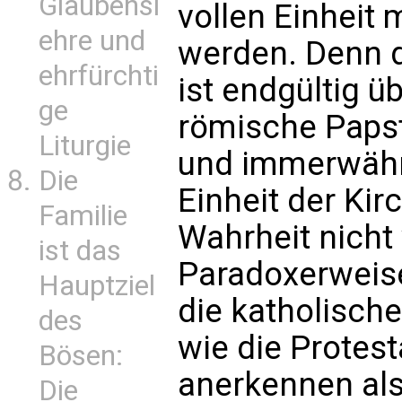
Glaubensl
vollen Einheit
ehre und
werden. Denn 
ehrfürchti
ist endgültig ü
ge
römische Papst
Liturgie
und immerwäh
Die
Einheit der Kir
Familie
Wahrheit nicht 
ist das
Paradoxerweise
Hauptziel
die katholische
des
wie die Protes
Bösen:
anerkennen als
Die