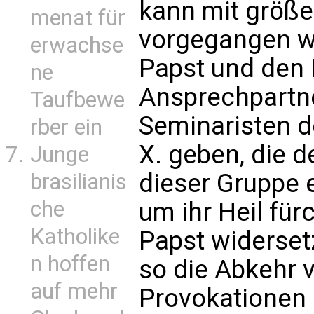
kann mit größer
menat für
vorgegangen w
erwachse
Papst und den 
ne
Ansprechpartne
Taufbewe
Seminaristen d
rber ein
X. geben, die 
Junge
dieser Gruppe 
brasilianis
che
um ihr Heil für
Katholike
Papst widersetz
n hoffen
so die Abkehr 
auf mehr
Provokationen 