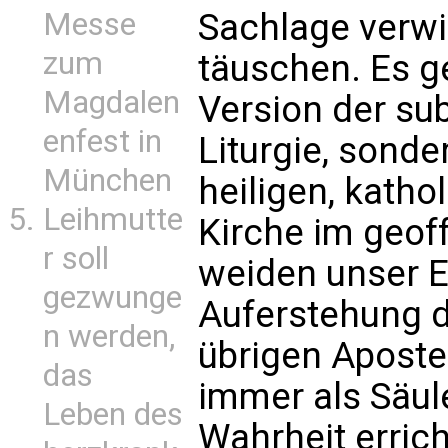
Messe
Sachlage verwi
zum
täuschen. Es ge
Magdalen
Version der sub
enfest in
Liturgie, sonde
München
heiligen, kath
Leihmutte
Kirche im geof
r soll
weiden unser E
gezwunge
Auferstehung 
n werden,
übrigen Apostel
das
immer als Säu
Leben des
Wahrheit erricht