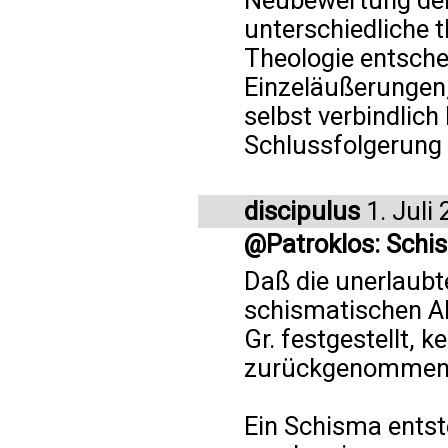
Neubewertung der 
unterschiedliche t
Theologie entsche
Einzeläußerungen
selbst verbindlich 
Schlussfolgerung 
discipulus
1. Juli
@Patroklos: Schi
Daß die unerlaubt
schismatischen Ak
Gr. festgestellt, k
zurückgenommen, d
Ein Schisma entste