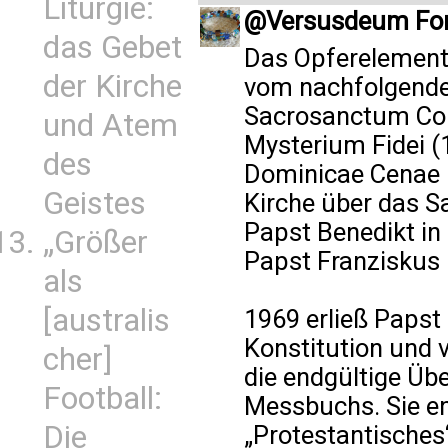
Liturgie:
@Versusdeum For
das Gebet
Das Opferelement 
der Kirche
vom nachfolgenden
Sacrosanctum Conc
und Atem
Mysterium Fidei (
des
Dominicae Cenae 
Geistes
Kirche über das S
Papst Benedikt in
„Größer
Papst Franziskus i
als
[australis
1969 erließ Papst 
Konstitution und 
cher]
die endgültige Üb
Football:
Messbuchs. Sie en
Die
„Protestantisches