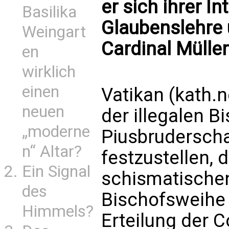
er sich ihrer In
Basilika
Glaubenslehre 
Weingart
Cardinal Müller
en
wirklich
einen
Vatikan (kath.
neuen
der illegalen B
„moderne
Piusbruderschaf
n“ Altar?
festzustellen, 
Ein Signal
schismatischen
des
Bischofsweihe 
Himmels?
Erteilung der