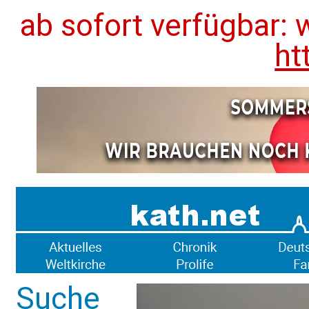
ab sofort verfügbar: 
ht
Suche