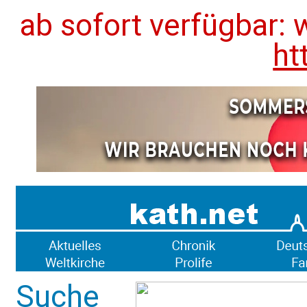
ab sofort verfügbar: 
ht
Suche