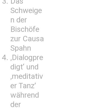
Das
Schweige
n der
Bischöfe
zur Causa
Spahn
‚Dialogpre
digt‘ und
‚meditativ
er Tanz’
während
der