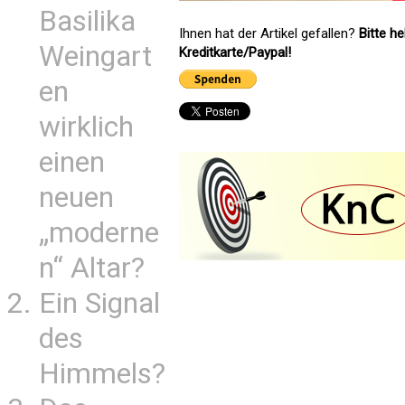
Basilika
Ihnen hat der Artikel gefallen?
Bitte h
Weingart
Kreditkarte/Paypal!
en
wirklich
einen
neuen
„moderne
n“ Altar?
Ein Signal
des
Himmels?