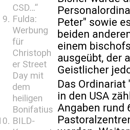
CSD…“
Personalordinar
Fulda:
Peter" sowie e
Werbung
beiden anderen 
für
einem bischofs
Christoph
ausgeübt, der 
er Street
Geistlicher jed
Day mit
Das Ordinariat 
dem
in den USA zäh
heiligen
Angaben rund 6
Bonifatius
Pastoralzentren
BILD-