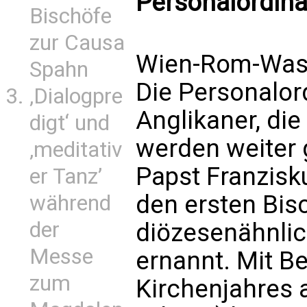
Personalordina
Bischöfe
zur Causa
Wien-Rom-Wash
Spahn
Die Personalor
‚Dialogpre
Anglikaner, die
digt‘ und
werden weiter 
‚meditativ
Papst Franzisk
er Tanz’
den ersten Bisc
während
der
diözesenähnlic
Messe
ernannt. Mit B
zum
Kirchenjahres 