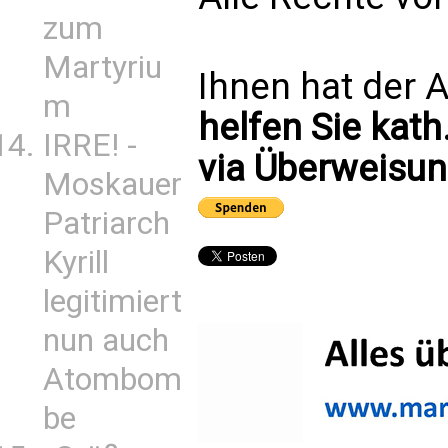
zum
Martyriu
Ihnen hat der A
m
helfen Sie kath
IRRE! -
via Überweisun
Moskauer
Patriarch
Kyrill
legitimiert
nun auch
Atombom
be