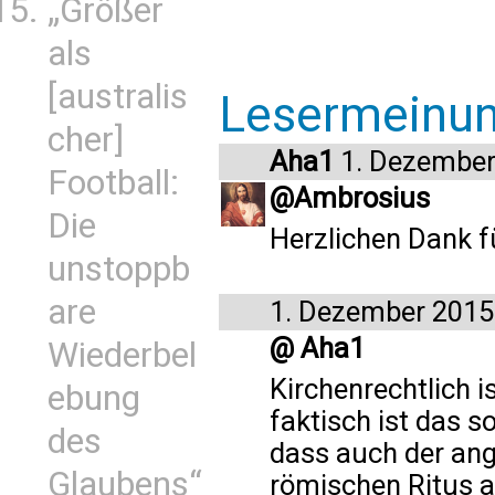
„Größer
als
[australis
Lesermeinu
cher]
Aha1
1. Dezember
Football:
@Ambrosius
Die
Herzlichen Dank fü
unstoppb
are
1. Dezember 2015
@ Aha1
Wiederbel
Kirchenrechtlich i
ebung
faktisch ist das so
des
dass auch der angl
Glaubens“
römischen Ritus a