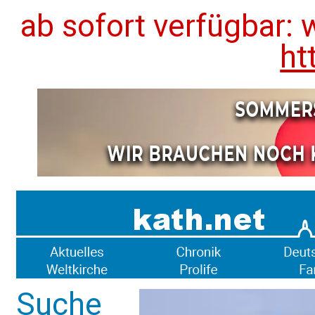
ab sofort verfügbar: 
ht
Suche