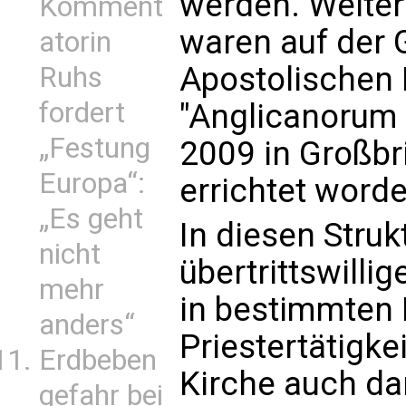
werden. Weiter
Komment
waren auf der 
atorin
Apostolischen 
Ruhs
fordert
"Anglicanorum
„Festung
2009 in Großbri
Europa“:
errichtet worde
„Es geht
In diesen Stru
nicht
übertrittswilli
mehr
in bestimmten 
anders“
Priestertätigke
Erdbeben
Kirche auch d
gefahr bei