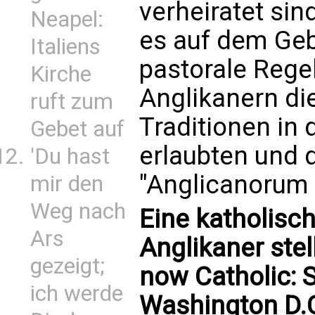
verheiratet sin
Neapel:
es auf dem Geb
Italiens
pastorale Rege
Kirche
Anglikanern di
ruft zum
Traditionen in 
Gebet auf
erlaubten und d
'Du hast
"Anglicanorum 
mir den
Weg nach
Eine katholisch
Ars
Anglikaner stel
gezeigt;
now Catholic: S
ich werde
Washington D.