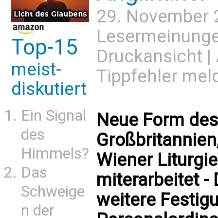
29. November 
Lesermeinung
Top-15
Druckansicht
|
meist-
Tippfehler mel
diskutiert
Ein Signal
Neue Form des
des
Großbritannien
Himmels?
Wiener Liturgi
Das
miterarbeitet -
Schweige
weitere Festig
n der