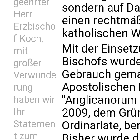
geehrter
sondern auf Da
Herr
einen rechtmäß
Erzbischo
katholischen W
f Koch,
Mit der Einset
mit
Bischofs wurde
großer
Gebrauch gemac
Verwunde
Apostolischen 
rung
"Anglicanorum
haben wir
2009, dem Grü
Ihr
Statemen
Ordinariate, be
t zum
Bisher wurde di