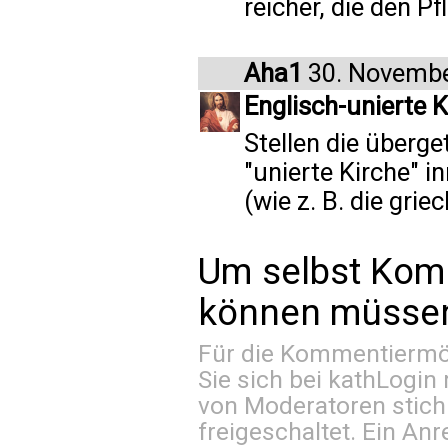
reicher, die den Pf
Aha1
30. Novembe
Englisch-unierte K
Stellen die überge
"unierte Kirche" i
(wie z. B. die grie
Um selbst Kom
können müssen 
Für die Kommentiermög
Sie sich bei
kathLogin 
von Moderatoren stich
freigeschaltet. Ein Anr