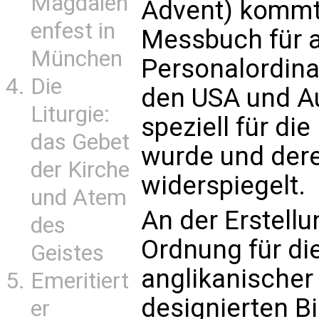
Magdalen
Advent) kommt
enfest in
Messbuch für al
München
Personalordinar
Die
den USA und Au
Liturgie:
speziell für di
das Gebet
wurde und dere
der Kirche
widerspiegelt.
und Atem
An der Erstellu
des
Ordnung für di
Geistes
anglikanischer
Emeritiert
designierten B
er