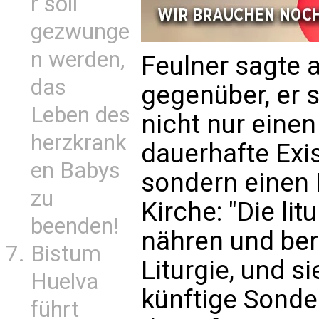
r soll
gezwunge
n werden,
Feulner sagte 
das
gegenüber, er s
Leben des
nicht nur einen
herzkrank
dauerhafte Exis
en Babys
sondern einen 
zu
Kirche: "Die li
beenden!
nähren und ber
Bistum
Liturgie, und s
Huelva
künftige Sond
führt