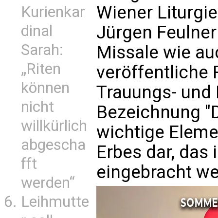
Wiener Liturgi
Kurienkar
Jürgen Feulner
dinal
Sarah:
Missale wie au
„Riten
veröffentliche R
können
Trauungs- und B
nicht
Bezeichnung "D
willkürlich
wichtige Eleme
abgescha
Erbes dar, das 
fft
eingebracht we
werden“
Leihmutte