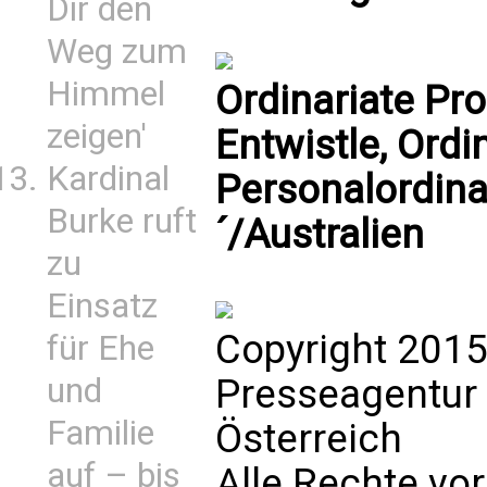
Dir den
Weg zum
Himmel
Ordinariate Pr
zeigen'
Entwistle, Ordi
Kardinal
Personalordina
Burke ruft
´/Australien
zu
Einsatz
Copyright 2015
für Ehe
Presseagentur
und
Familie
Österreich
auf – bis
Alle Rechte vo