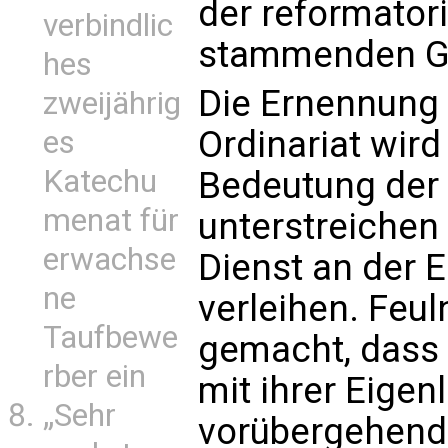
der reformator
verbindlic
stammenden Gr
hes
Die Ernennung 
zweijährig
Ordinariat wird
es
Katechu
Bedeutung der 
menat für
unterstreichen 
erwachse
Dienst an der Ei
ne
verleihen. Feul
Taufbewe
gemacht, dass 
rber ein
mit ihrer Eigenl
„Sehr
vorübergehend