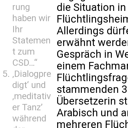
die Situation i
rung
Flüchtlingshei
haben wir
Ihr
Allerdings dür
Statemen
erwähnt werden
t zum
Gespräch in Wet
CSD…“
einem Fachman
‚Dialogpre
Flüchtlingsfrag
digt‘ und
stammenden 39-
‚meditativ
Übersetzerin st
er Tanz’
Arabisch und ar
während
mehreren Flüch