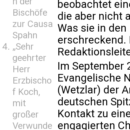
n der
beobachtet eine
Bischöfe
die aber nicht 
zur Causa
Was sie in den 
Spahn
erschreckend. E
„Sehr
Redaktionsleite
geehrter
Im September 2
Herr
Evangelische N
Erzbischo
(Wetzlar) der A
f Koch,
deutschen Spitz
mit
Kontakt zu eine
großer
engagierten Chr
Verwunde