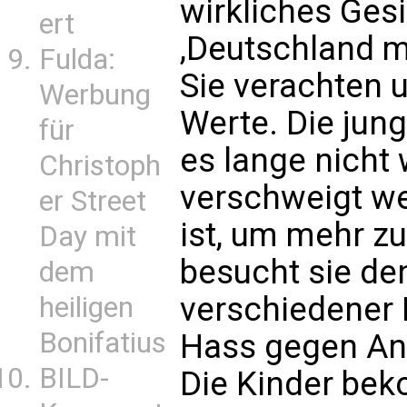
wirkliches Ges
ert
,Deutschland m
Fulda:
Sie verachten 
Werbung
Werte. Die jung
für
es lange nicht
Christoph
verschweigt wei
er Street
ist, um mehr z
Day mit
besucht sie de
dem
verschiedener 
heiligen
Bonifatius
Hass gegen And
BILD-
Die Kinder bek