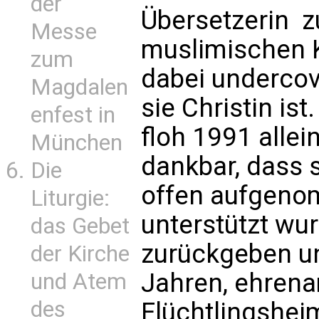
der
Übersetzerin  
Messe
muslimischen K
zum
dabei undercov
Magdalen
sie Christin ist
enfest in
floh 1991 allei
München
dankbar, dass s
Die
offen aufgenom
Liturgie:
unterstützt wur
das Gebet
zurückgeben un
der Kirche
Jahren, ehrena
und Atem
des
Flüchtlingsheim