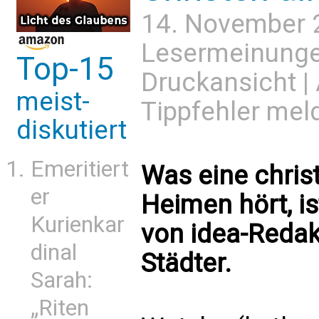
14. November 
Lesermeinung
Top-15
Druckansicht
|
meist-
Tippfehler mel
diskutiert
Emeritiert
Was eine christ
er
Heimen hört, is
Kurienkar
von idea-Redakt
dinal
Städter.
Sarah:
„Riten