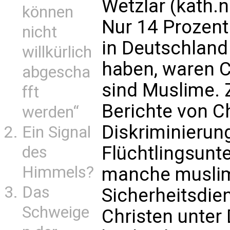
Wetzlar (kath.n
können
Nur 14 Prozent 
nicht
in Deutschland 
willkürlich
haben, waren C
abgescha
sind Muslime. Z
fft
Berichte von Ch
werden“
Diskriminierun
Ein Signal
Flüchtlingsunt
des
Himmels?
manche muslim
Das
Sicherheitsdie
Schweige
Christen unter