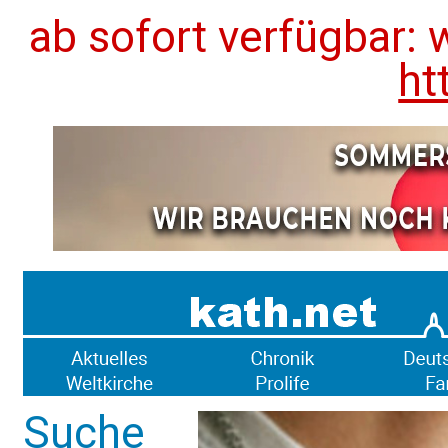
ab sofort verfügbar: 
ht
Suche