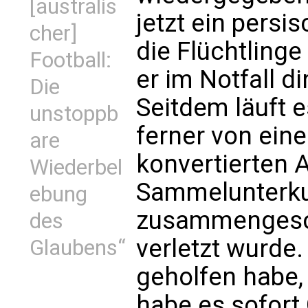
[australis
jetzt ein persi
cher]
die Flüchtlinge
Football:
er im Notfall d
Die
Seitdem läuft e
unstoppb
ferner von ein
are
konvertierten A
Wiederbel
Sammelunterku
ebung
zusammengesc
des
verletzt wurd
Glaubens“
geholfen habe, 
habe es sofor