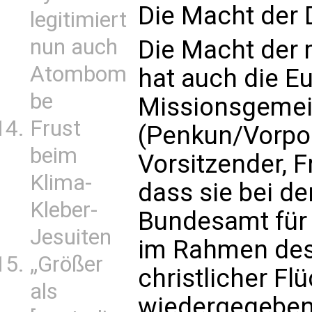
Die Macht der
legitimiert
nun auch
Die Macht der 
Atombom
hat auch die E
be
Missionsgemei
Frust
(Penkun/Vorpom
beim
Vorsitzender, Fr
Klima-
dass sie bei d
Kleber-
Bundesamt für 
Jesuiten
im Rahmen des
„Größer
christlicher F
als
wiedergegeben 