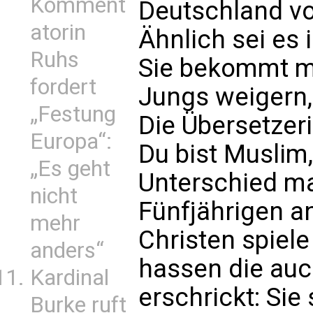
Komment
Deutschland von
atorin
Ähnlich sei es 
Ruhs
Sie bekommt mi
fordert
Jungs weigern, 
„Festung
Die Übersetzeri
Europa“:
Du bist Muslim
„Es geht
Unterschied ma
nicht
Fünfjährigen an
mehr
Christen spiele
anders“
hassen die auch
Kardinal
erschrickt: Si
Burke ruft