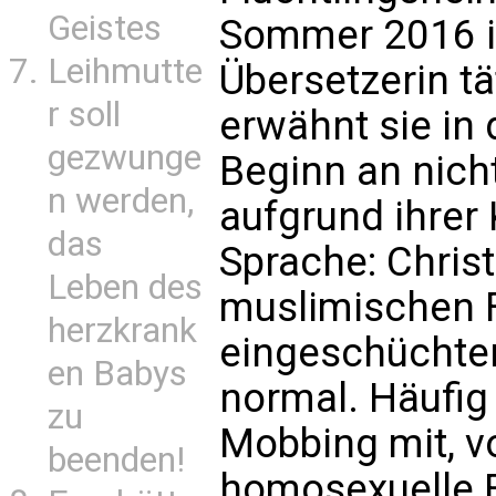
Geistes
Sommer 2016 is
Leihmutte
Übersetzerin tät
r soll
erwähnt sie in
gezwunge
Beginn an nicht
n werden,
aufgrund ihrer
das
Sprache: Chri
Leben des
muslimischen F
herzkrank
eingeschüchtert
en Babys
normal. Häuf
zu
Mobbing mit, v
beenden!
homosexuelle F