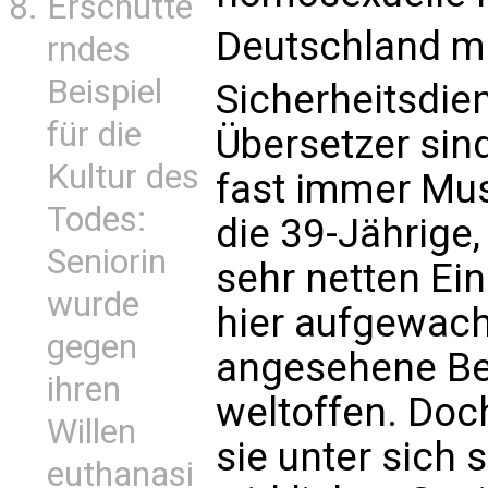
Erschütte
Deutschland m
rndes
Beispiel
Sicherheitsdie
für die
Übersetzer sin
Kultur des
fast immer Mus
Todes:
die 39-Jährige,
Seniorin
sehr netten Ein
wurde
hier aufgewachs
gegen
angesehene Ber
ihren
weltoffen. Doc
Willen
sie unter sich
euthanasi