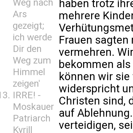
haben trotz ihr
Weg nach
Ars
mehrere Kinder.
gezeigt;
Verhütungsmet
ich werde
Frauen sagten 
Dir den
vermehren. Wi
Weg zum
bekommen als d
Himmel
können wir sie 
zeigen'
widerspricht u
IRRE! -
Christen sind, 
Moskauer
auf Ablehnung.
Patriarch
verteidigen, se
Kyrill