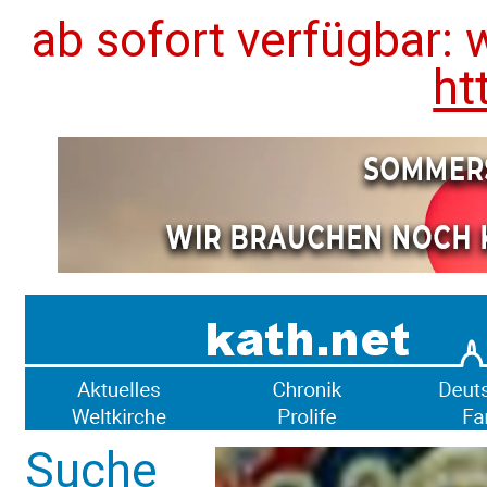
ab sofort verfügbar: 
ht
Suche