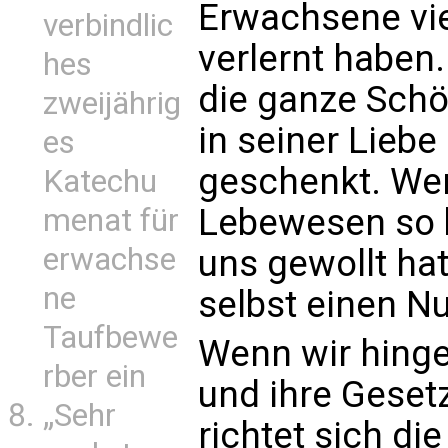
Erwachsene vie
verbindlic
verlernt haben
hes
die ganze Schö
zweijährig
in seiner Liebe
es
geschenkt. We
Katechu
Lebewesen so b
menat für
erwachse
uns gewollt ha
ne
selbst einen N
Taufbewe
Wenn wir hinge
rber ein
und ihre Geset
„Sehr
richtet sich di