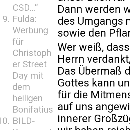
CSD…“
Dann werden wi
Fulda:
des Umgangs mi
Werbung
sowie den Pfla
für
Wer weiß, dass 
Christoph
Herrn verdankt,
er Street
Das Übermaß d
Day mit
Gottes kann un
dem
für die Mitmens
heiligen
auf uns angewi
Bonifatius
innerer Großzü
BILD-