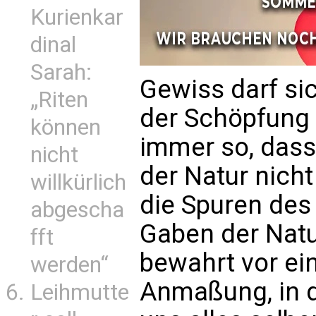
Kurienkar
dinal
Sarah:
Gewiss darf si
„Riten
der Schöpfung
können
immer so, dass
nicht
der Natur nicht
willkürlich
die Spuren des
abgescha
Gaben der Natu
fft
bewahrt vor ei
werden“
Anmaßung, in d
Leihmutte