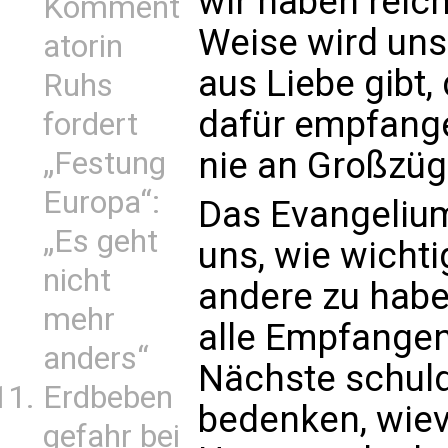
wir haben reic
Komment
Weise wird unse
atorin
aus Liebe gibt,
Ruhs
dafür empfangen
fordert
nie an Großzügi
„Festung
Europa“:
Das Evangelium
„Es geht
uns, wie wichtig
nicht
andere zu haben
mehr
alle Empfangen
anders“
Nächste schuld
Erdbeben
bedenken, wiev
gefahr bei