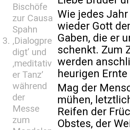
Bischöfe
Wie jedes Jahr
zur Causa
wieder Gott dem
Spahn
Gaben, die er 
‚Dialogpre
schenkt. Zum Z
digt‘ und
werden anschl
‚meditativ
heurigen Ernte 
er Tanz’
während
Mag der Mensc
der
mühen, letztli
Messe
Reifen der Frü
zum
Obstes, der We