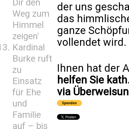
Dir den
der uns gescha
Weg zum
das himmlische
Himmel
ganze Schöpfun
zeigen'
vollendet wird
Kardinal
Burke ruft
Ihnen hat der A
zu
helfen Sie kath
Einsatz
via Überweisun
für Ehe
und
Familie
auf – bis