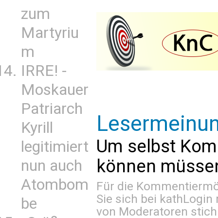
zum
Martyriu
m
IRRE! -
Moskauer
Patriarch
Lesermeinu
Kyrill
Um selbst Kom
legitimiert
können müssen 
nun auch
Atombom
Für die Kommentiermög
Sie sich bei
kathLogin 
be
von Moderatoren stich