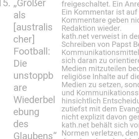
„Größer
freigeschaltet. Ein Anr
Ein Kommentar ist auf
als
Kommentare geben nic
[australis
Redaktion wieder.
kath.net verweist in
cher]
Schreiben von Papst B
Football:
Kommunikationsmittel 
sich daran zu orientie
Die
Medien mitzuteilen be
unstoppb
religiöse Inhalte auf 
Medien zu setzen, sond
are
und Kommunikationsst
Wiederbel
hinsichtlich Entscheid
zutiefst mit dem Eva
ebung
nicht explizit davon ge
des
kath.net behält sich v
Normen verletzen, den
Glaubens“