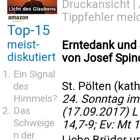
Druckansicht
|
Tippfehler mel
Top-15
meist-
Erntedank und 
diskutiert
von Josef Spin
Ein Signal
St. Pölten (kat
des
24. Sonntag im
Himmels?
(17.09.2017) L1
Das
Schweige
14,7-9; Ev: Mt 
n der
Liebe Brüder u