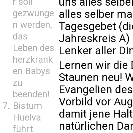
uns alles selb
r soll
alles selber ma
gezwunge
n werden,
Tagesgebet (di
das
Jahreskreis A) 
Leben des
Lenker aller Din
herzkrank
Lernen wir die
en Babys
Staunen neu! W
zu
Evangelien des 
beenden!
Vorbild vor Aug
Bistum
damit jene Hal
Huelva
natürlichen Dan
führt