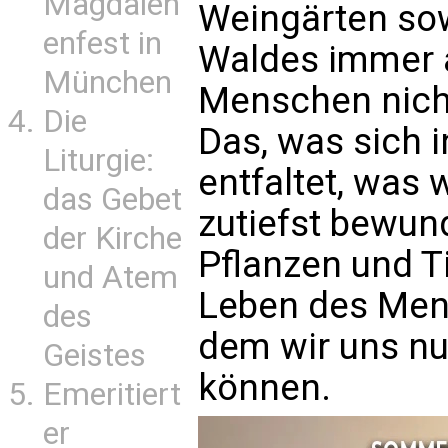
Magdalen
Weingärten sow
enfest in
Waldes immer a
München
Menschen nicht
Die
Das, was sich 
Liturgie:
entfaltet, was 
das Gebet
zutiefst bewun
der Kirche
Pflanzen und T
und Atem
Leben des Mens
des
dem wir uns nu
Geistes
können.
Emeritiert
er