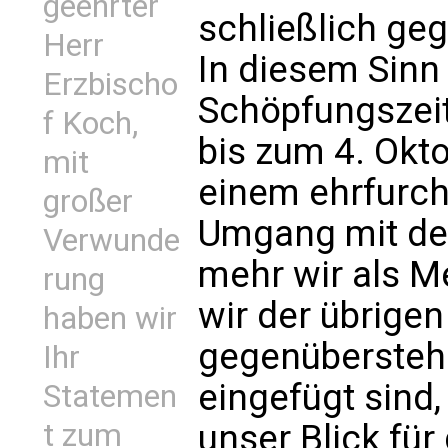
geehrter
schließlich ge
Herr
In diesem Sinn 
Erzbischo
Schöpfungszeit
f Koch,
bis zum 4. Okto
mit
einem ehrfurc
großer
Umgang mit de
Verwunde
mehr wir als M
rung
wir der übrige
haben wir
gegenüberstehe
Ihr
eingefügt sind
Statemen
unser Blick für
t zum