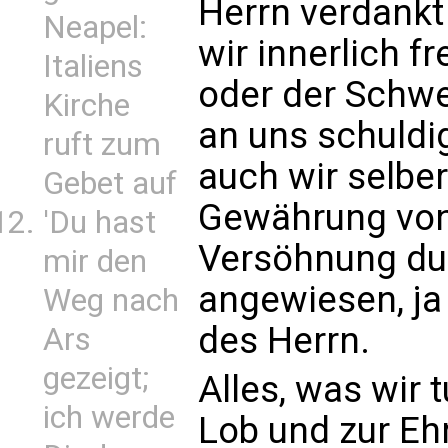
Herrn verdankt
Neapel:
wir innerlich 
Italiens
oder der Schwe
Kirche
an uns schuldi
ruft zum
auch wir selbe
Gebet auf
Gewährung von
'Du hast
Versöhnung du
mir den
angewiesen, ja 
Weg nach
des Herrn.
Ars
gezeigt;
Alles, was wir 
ich werde
Lob und zur Ehr