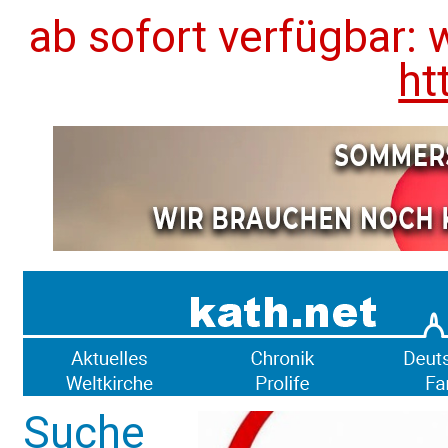
ab sofort verfügbar: 
ht
Suche