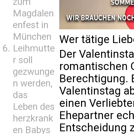
zum
Magdalen
enfest in
München
Wer tätige Liebe
Leihmutte
Der Valentinsta
r soll
romantischen G
gezwunge
Berechtigung. 
n werden,
Valentinstag a
das
einen Verliebte
Leben des
Ehepartner ech
herzkrank
Entscheidung zu
en Babys