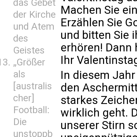
das Gebet
Machen Sie ein
der Kirche
Erzählen Sie G
und Atem
und bitten Sie i
des
erhören! Dann 
Geistes
Ihr Valentinsta
„Größer
In diesem Jahr 
als
[australis
den Aschermitt
cher]
starkes Zeiche
Football:
wirklich geht.
Die
unserer Stirn s
unstoppb