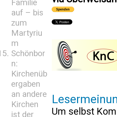
Familie
auf – bis
zum
Martyriu
m
Schönbor
n:
Kirchenüb
ergaben
an andere
Lesermeinu
Kirchen
Um selbst Kom
ist der