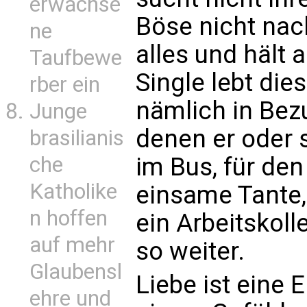
erwachse
Böse nicht nach.
ne
alles und hält 
Taufbewe
Single lebt die
rber ein
nämlich in Bez
Junge
denen er oder 
brasilianis
im Bus, für de
che
Katholike
einsame Tante, 
n hoffen
ein Arbeitskoll
auf mehr
so weiter.
Glaubensl
Liebe ist eine 
ehre und