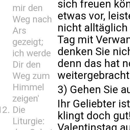
sich freuen kö
mir den
etwas vor, leis
Weg nach
nicht alltäglich
Ars
Tag mit Verwan
gezeigt;
denken Sie nich
ich werde
denn das hat 
Dir den
weitergebracht
Weg zum
Himmel
3) Gehen Sie au
zeigen'
Ihr Geliebter is
Die
klingt doch gu
Liturgie:
Valentinstag au