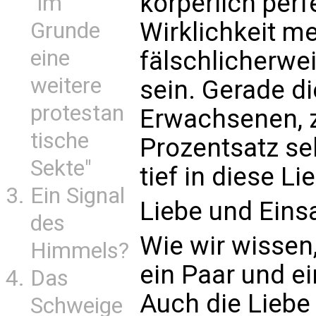
körperlich perfe
"im
Wirklichkeit m
Grunde
eine
fälschlicherwei
weitere
sein. Gerade d
protestan
Erwachsenen, 
tische
Prozentsatz sel
Sekte"
tief in diese L
Ein Signal
Liebe und Eins
des
Wie wir wissen,
Himmels?
ein Paar und ei
Das
Auch die Liebe
Schweige