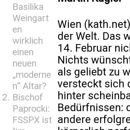
Basilika
Weingart
Wien (kath.net)
en
der Welt. Das 
wirklich
14. Februar nic
einen
Nichts wünscht
neuen
als geliebt zu
„moderne
versteckt sich
n“ Altar?
hinter scheinb
Bischof
Bedürfnissen: d
Paprocki:
andere erfolgre
FSSPX ist