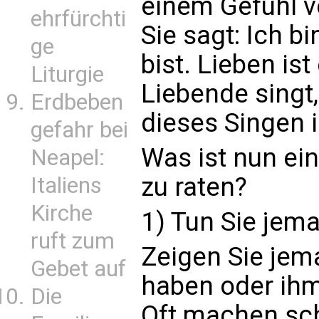
einem Gefühl v
ehrfürchti
Sie sagt: Ich b
ge
bist. Lieben is
Liturgie
Liebende singt
Erdbeben
dieses Singen i
gefahr bei
Was ist nun ei
Neapel:
zu raten?
Italiens
Kirche
1) Tun Sie jem
ruft zum
Zeigen Sie jem
Gebet auf
haben oder ihm 
Die
Oft machen sch