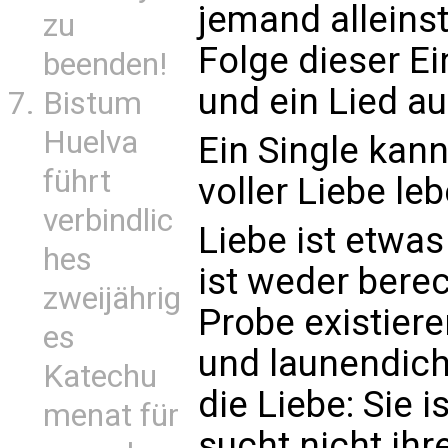
jemand alleinst
zu
Folge dieser Ei
beenden!
und ein Lied au
Bistum
Huelva
Ein Single kan
führt
voller Liebe le
verbindlic
Liebe ist etwa
hes
ist weder berec
zweijährig
Probe existier
es
und launendicht
Katechu
die Liebe: Sie is
menat für
sucht nicht ihr