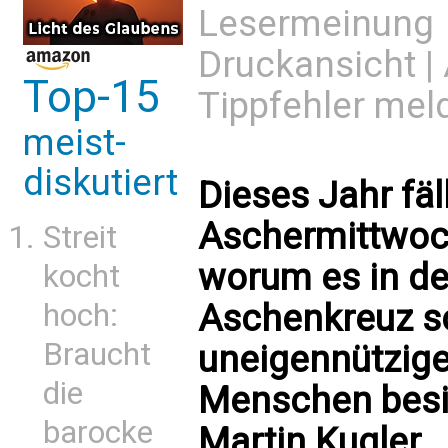
Lesermeinung
Druckansicht
|
Top-15
Tippfehler mel
meist-
diskutiert
Dieses Jahr fäl
Aschermittwoch
Streit
worum es in der
kocht
Aschenkreuz so
hoch:
Braucht
uneigennützige
die
Menschen besie
barocke
Martin Kugler