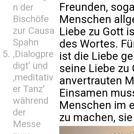
Freunden, soga
n der
Menschen allgem
Bischöfe
Liebe zu Gott i
zur Causa
Spahn
des Wortes. Für
‚Dialogpre
ist die Liebe g
digt‘ und
seine Liebe zu
‚meditativ
anvertrauten M
er Tanz’
Einsamen muss 
während
Menschen im ei
der
zu machen, sie 
Messe