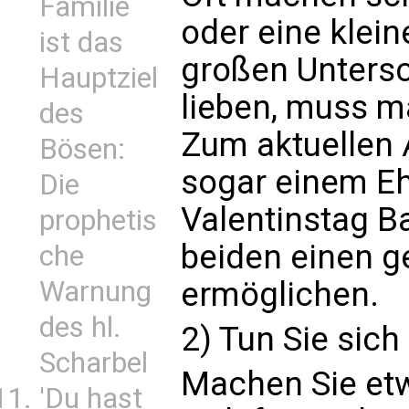
Familie
oder eine klein
ist das
großen Untersc
Hauptziel
lieben, muss ma
des
Zum aktuellen 
Bösen:
sogar einem Eh
Die
Valentinstag Ba
prophetis
beiden einen 
che
ermöglichen.
Warnung
des hl.
2) Tun Sie sich
Scharbel
Machen Sie etw
'Du hast