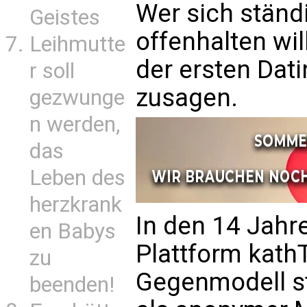
Wer sich ständi
Geistes
offenhalten wil
Leihmutte
der ersten Dat
r soll
zusagen.
gezwunge
n werden,
das
Leben des
herzkrank
In den 14 Jahr
en Babys
Plattform kathT
zu
Gegenmodell s
beenden!