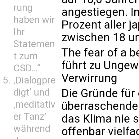
rung
angestiegen. I
haben wir
Prozent aller j
Ihr
zwischen 18 un
Statemen
The fear of a b
t zum
führt zu Ungew
CSD…“
Verwirrung
‚Dialogpre
Die Gründe für
digt‘ und
‚meditativ
überraschenden
er Tanz’
das Klima nie s
während
offenbar vielf