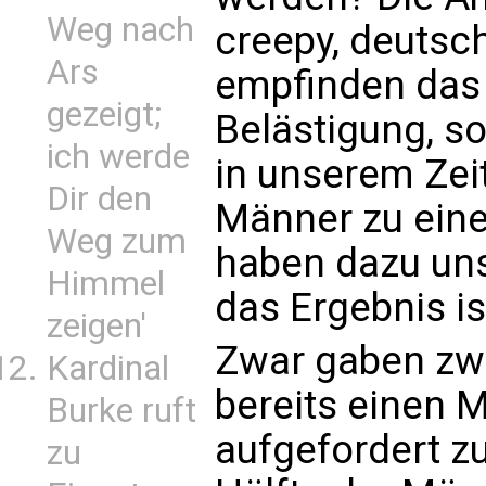
Weg nach
creepy, deutsch
Ars
empfinden das 
gezeigt;
Belästigung, s
ich werde
in unserem Zei
Dir den
Männer zu eine
Weg zum
haben dazu uns
Himmel
das Ergebnis i
zeigen'
Zwar gaben zwei
Kardinal
bereits einen 
Burke ruft
aufgefordert z
zu