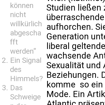
können
Studien ließen 
nicht
überraschende
willkürlich
aufhorchen. Si
abgescha
Generation unt
fft
liberal gelten
werden“
wachsende Antr
Ein Signal
Sexualität und
des
Beziehungen. D
Himmels?
komme  so ein 
Das
Mode. Ein Artik
Schweige
Atlantic präse