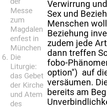
der
Verwirrung und
Messe
Sex und Bezie
zum
Menschen woll
Magdalen
Beziehung inve
enfest in
zudem jede Art
München
dann treffen S
Die
fobo-Phänomen"
Liturgie:
option")  auf d
das Gebet
versäumen. Di
der Kirche
bereits am Beg
und Atem
Unverbindlichke
des