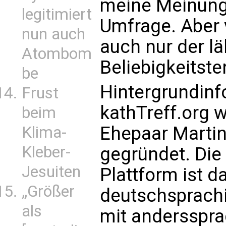
meine Meinung"
legitimiert
Umfrage. Aber v
nun auch
auch nur der 
Atombom
Beliebigkeitst
be
Hintergrundinf
Frust
kathTreff.org
beim
Ehepaar Martin
Klima-
Kleber-
gegründet. Die
Jesuiten
Plattform ist d
„Größer
deutschsprachi
als
mit andersspra