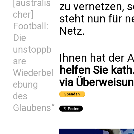
[australis
zu vernetzen, s
cher]
steht nun für 
Football:
Netz
.
Die
unstoppb
Ihnen hat der A
are
helfen Sie kath
Wiederbel
via Überweisun
ebung
des
Glaubens“