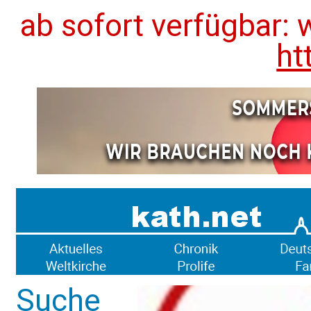
ab sofort verfügbar: 
ht
Suche