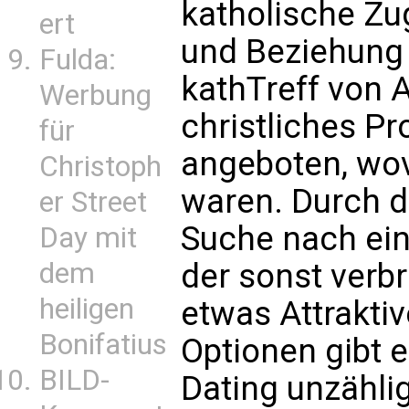
katholische 
ert
und Beziehung 
Fulda:
kathTreff von A
Werbung
christliches Pr
für
angeboten, wov
Christoph
waren. Durch d
er Street
Suche nach ein
Day mit
der sonst verbr
dem
heiligen
etwas Attrakti
Bonifatius
Optionen gibt e
BILD-
Dating unzählig