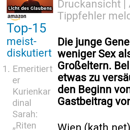
Druckansicht
|
Tippfehler mel
Top-15
meist-
Die junge Gener
diskutiert
weniger Sex als
Großeltern. Bel
Emeritiert
etwas zu versä
er
den Beginn vo
Kurienkar
Gastbeitrag vo
dinal
Sarah:
„Riten
Wien (kath.net