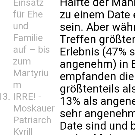
Hälfte der Män
Einsatz
zu einem Date 
für Ehe
sein. Aber wäh
und
Familie
Treffen größten
auf – bis
Erlebnis (47%
zum
angenehm) in E
Martyriu
empfanden die 
m
größtenteils al
IRRE! -
13% als angen
Moskauer
sehr angenehm.
Patriarch
Date sind und 
Kyrill