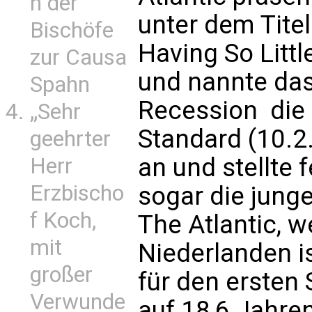
n der
unter dem Tite
Bischöfe
Having So Littl
zur Causa
und nannte da
Spahn
Recession  die
„Sehr
Standard (10.
geehrter
an und stellte fe
Herr
Erzbischo
sogar die jung
f Koch,
The Atlantic, 
mit
Niederlanden i
großer
für den ersten
Verwunde
auf 18,6 Jahre