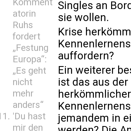
Komment
Singles an Bor
atorin
sie wollen.
Ruhs
Krise herkömm
fordert
Kennenlernens
„Festung
auffordern?
Europa“:
Ein weiterer b
„Es geht
ist das aus d
nicht
herkömmlicher
mehr
anders“
Kennenlernens 
'Du hast
jemandem in e
mir den
werden? Die A