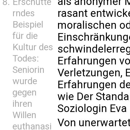
als anonymer M
Erschütte
rasant entwicke
rndes
moralischen od
Beispiel
für die
Einschränkunge
Kultur des
schwindelerr
Todes:
Erfahrungen v
Seniorin
Verletzungen,
wurde
Erfahrungen des
gegen
wie Der Standar
ihren
Soziologin Eva I
Willen
Von unerwartete
euthanasi