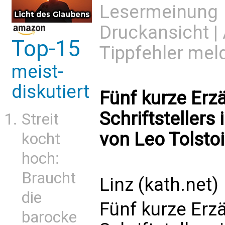
Lesermeinung
Druckansicht
|
Top-15
Tippfehler mel
meist-
diskutiert
Fünf kurze Er
Schriftstellers
Streit
von Leo Tolstoi
kocht
hoch:
Braucht
Linz (kath.net)
die
Fünf kurze Er
barocke