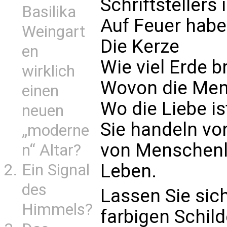
Schriftstellers
Basilika
Auf Feuer habe
Weingart
Die Kerze
en
Wie viel Erde 
wirklich
Wovon die Men
einen
Wo die Liebe ist
neuen
Sie handeln vo
„moderne
von Menschenl
n“ Altar?
Leben.
Ein Signal
des
Lassen Sie sich
Himmels?
farbigen Schil