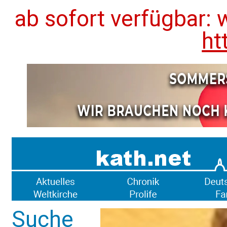
ab sofort verfügbar: 
ht
Suche