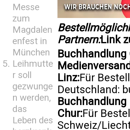
Messe
zum
Bestellmöglich
Magdalen
Partnern:
Link 
enfest in
München
Buchhandlung C
Leihmutte
Medienversand
r soll
Linz:
Für Bestel
gezwunge
Deutschland:
b
n werden,
Buchhandlung 
das
Chur:
Für Beste
Leben des
Schweiz/Liech