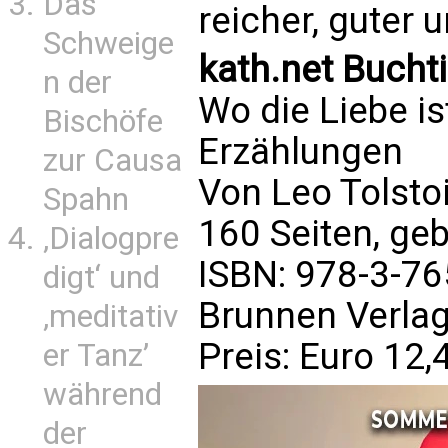
Das
reicher, guter
Schweige
kath.net Bucht
n der
Wo die Liebe ist
Bischöfe
Erzählungen
zur Causa
Von Leo Tolsto
Spahn
160 Seiten, ge
‚Dialogpre
ISBN: 978-3-7
digt‘ und
Brunnen Verla
‚meditativ
Preis: Euro 12,
er Tanz’
während
der