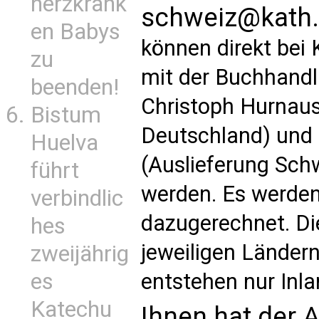
herzkrank
schweiz@kath.
en Babys
können direkt be
zu
mit der Buchhandl
beenden!
Christoph Hurnaus
Bistum
Deutschland) und 
Huelva
(Auslieferung Schw
führt
werden. Es werden
verbindlic
dazugerechnet. Di
hes
jeweiligen Länder
zweijährig
es
entstehen nur Inl
Katechu
Ihnen hat der A