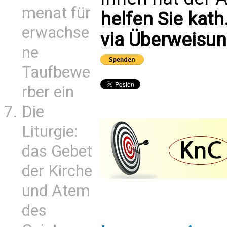
menat für
helfen Sie kath
erwachse
via Überweisun
ne
Taufbewe
rber ein
Die
Liturgie:
das Gebet
der Kirche
und Atem
des