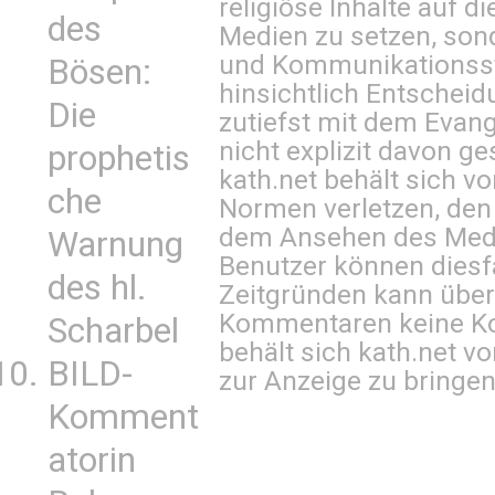
religiöse Inhalte auf 
des
Medien zu setzen, sond
und Kommunikationsst
Bösen:
hinsichtlich Entscheid
Die
zutiefst mit dem Eva
nicht explizit davon ge
prophetis
kath.net behält sich v
che
Normen verletzen, den
dem Ansehen des Mediu
Warnung
Benutzer können diesfa
des hl.
Zeitgründen kann über
Kommentaren keine Ko
Scharbel
behält sich kath.net vo
BILD-
zur Anzeige zu bringen
Komment
atorin