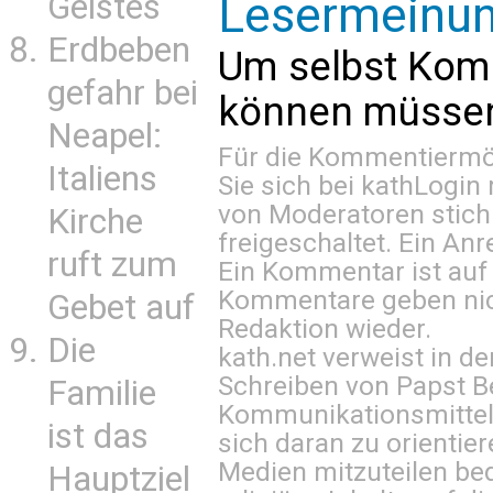
Lesermeinu
Geistes
Erdbeben
Um selbst Kom
gefahr bei
können müssen 
Neapel:
Für die Kommentiermög
Italiens
Sie sich bei
kathLogin 
von Moderatoren stich
Kirche
freigeschaltet. Ein Anr
ruft zum
Ein Kommentar ist auf
Kommentare geben nic
Gebet auf
Redaktion wieder.
Die
kath.net verweist in
Schreiben von Papst B
Familie
Kommunikationsmittel 
ist das
sich daran zu orientie
Medien mitzuteilen be
Hauptziel