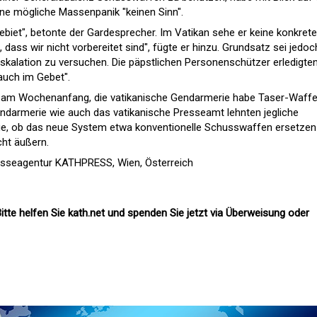
ine mögliche Massenpanik "keinen Sinn".
gebiet", betonte der Gardesprecher. Im Vatikan sehe er keine konkrete
dass wir nicht vorbereitet sind", fügte er hinzu. Grundsatz sei jedoch
skalation zu versuchen. Die päpstlichen Personenschützer erledigten
auch im Gebet".
en am Wochenanfang, die vatikanische Gendarmerie habe Taser-Waff
 Gendarmerie wie auch das vatikanische Presseamt lehnten jegliche
ge, ob das neue System etwa konventionelle Schusswaffen ersetzen
icht äußern.
esseagentur KATHPRESS, Wien, Österreich
itte helfen Sie kath.net und spenden Sie jetzt via Überweisung oder