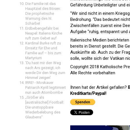
Die Familie ist das
Gefährdung Unbeteiligter und e
Hauptziel des Bösen:
"Wir sind nicht in einem Kriegs
Die prophetische
Warnung des hl.
Bedrohung. "Das bedeutet nicht, 
Scharbel
Zwischenfällen zuerst eine Dee
Erdbebengefahr bei
Aufgabe "ruhig, entspannt und 
Neapel: Italiens Kirche
ruft zum Gebet auf
Italienische Medien berichtet
Kardinal Burke ruft zu
bereits in Dienst gestellt. Die
Einsatz für Ehe und
Auskünfte ab. Auch zu der Fra
Familie auf – bis zum
solle, wollte sich der Vatikan n
Martyrium
'Du hast mir den Weg
Copyright 2018 Katholische Pr
nach Ars gezeigt; ich
Alle Rechte vorbehalten
werde Dir den Weg zum
Himmel zeigen'
IRRE! - Moskauer
Ihnen hat der Artikel gefallen?
B
Patriarch Kyrill legitimiert
nun auch Atombombe
Kreditkarte/Paypal!
„Größer als
[australischer] Football:
Die unstoppbare
Wiederbelebung des
Glaubens“