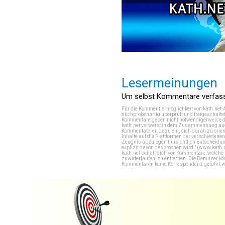
Lesermeinungen
Um selbst Kommentare verfasse
Für die Kommentiermöglichkeit von kath.net-
stichprobenartig überprüft und freigeschalte
Kommentare geben nicht notwendigerweise di
kath.net verweist in dem Zusammenhang auch
Kommentatoren dazu ein, sich daran zu orien
Inhalte auf die Plattformen der verschieden
Zeugnis abzulegen hinsichtlich Entscheidung
explizit davon gesprochen wird." (
www.kath.
kath.net behält sich vor, Kommentare, welch
zuwiderlaufen, zu entfernen. Die Benutzer k
Kommentaren keine Korrespondenz geführt werd