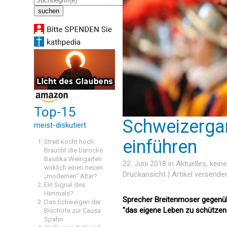
Top-15
Schweizergar
meist-diskutiert
einführen
Streit kocht hoch:
Braucht die barocke
Basilika Weingarten
22. Juni 2018 in
Aktuelles
, kei
wirklich einen neuen
Druckansicht
|
Artikel versende
„modernen“ Altar?
Ein Signal des
Himmels?
Sprecher Breitenmoser gegenübe
Das Schweigen der
"das eigene Leben zu schützen
Bischöfe zur Causa
Spahn