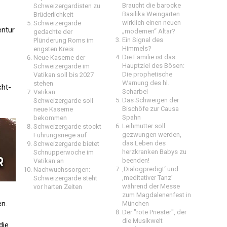
Braucht die barocke
Schweizergardisten zu
Basilika Weingarten
Brüderlichkeit
wirklich einen neuen
Schweizergarde
entur
„modernen“ Altar?
gedachte der
Ein Signal des
Plünderung Roms im
Himmels?
engsten Kreis
Die Familie ist das
Neue Kaserne der
Hauptziel des Bösen:
Schweizergarde im
Die prophetische
Vatikan soll bis 2027
Warnung des hl.
stehen
cht-
Scharbel
Vatikan:
Das Schweigen der
Schweizergarde soll
Bischöfe zur Causa
neue Kaserne
Spahn
bekommen
Leihmutter soll
Schweizergarde stockt
gezwungen werden,
Führungsriege auf
das Leben des
Schweizergarde bietet
herzkranken Babys zu
Schnupperwoche im
beenden!
Vatikan an
‚Dialogpredigt‘ und
Nachwuchssorgen:
‚meditativer Tanz’
Schweizergarde steht
während der Messe
vor harten Zeiten
zum Magdalenenfest in
en.
München
Der "rote Priester", der
die Musikwelt
die