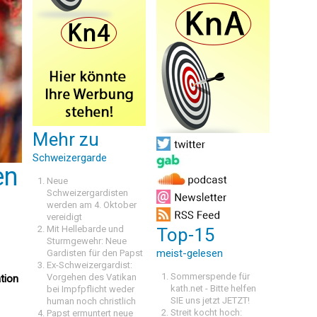
Mehr zu
Schweizergarde
en
Neue
Schweizergardisten
werden am 4. Oktober
vereidigt
Mit Hellebarde und
Top-15
Sturmgewehr: Neue
meist-gelesen
Gardisten für den Papst
Ex-Schweizergardist:
Sommerspende für
Vorgehen des Vatikan
tion
kath.net - Bitte helfen
bei Impfpflicht weder
SIE uns jetzt JETZT!
human noch christlich
Streit kocht hoch:
Papst ermuntert neue