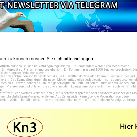
n zu können müssen Sie sich bitte einloggen.
Artikeln müssen Sie sich bei
kathLogin registrieren
. Die Kommentare werden von Moderatoren
t. Ein Anrecht auf Freischaltung besteht nicht. Ein Kommentar ist auf 1000 Zeichen beschränkt. Di
e Meinung der Redaktion wieder.
 an das Schreiben von Papst Benedikt zum 45. Welttag der Sozialen Kommunikationsmittel und lä
tieren: "Das Evangelium durch die neuen Medien mitzuteilen bedeutet nicht nur, ausgesprochen rel
en Medien zu setzen, sondern auch im eigenen digitalen Profil und Kommunikationsstil konsequent
en, Präferenzen und Urteilen, die zutiefst mit dem Evangelium übereinstimmen, auch wenn nicht
net
)
e strafrechtliche Normen verletzen, den guten Sitten widersprechen oder sonst dem Ansehen des M
önnen diesfalls keine Ansprüche stellen. Aus Zeitgründen kann über die Moderation von User-
en. Weiters behält sich kath.net vor, strafrechtlich relevante Tatbestände zur Anzeige zu bringe