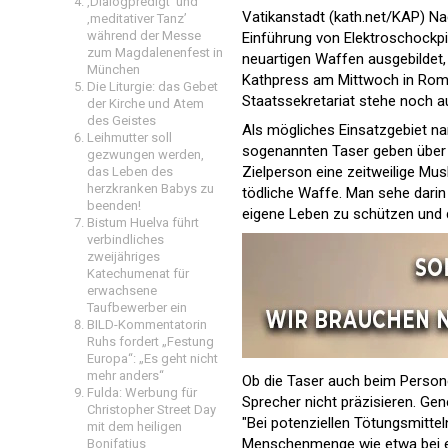
‚Dialogpredigt‘ und
Vatikanstadt (kath.net/KAP) Na
‚meditativer Tanz’
während der Messe
Einführung von Elektroschockpi
zum Magdalenenfest in
neuartigen Waffen ausgebildet,
München
Kathpress am Mittwoch in Rom
Die Liturgie: das Gebet
Staatssekretariat stehe noch a
der Kirche und Atem
des Geistes
Als mögliches Einsatzgebiet nan
Leihmutter soll
sogenannten Taser geben über 
gezwungen werden,
Zielperson eine zeitweilige Mus
das Leben des
herzkranken Babys zu
tödliche Waffe. Man sehe darin 
beenden!
eigene Leben zu schützen und 
Bistum Huelva führt
verbindliches
zweijähriges
Katechumenat für
erwachsene
Taufbewerber ein
BILD-Kommentatorin
Ruhs fordert „Festung
Europa“: „Es geht nicht
mehr anders“
Ob die Taser auch beim Perso
Fulda: Werbung für
Sprecher nicht präzisieren. Gen
Christopher Street Day
"Bei potenziellen Tötungsmitte
mit dem heiligen
Menschenmenge wie etwa bei ei
Bonifatius