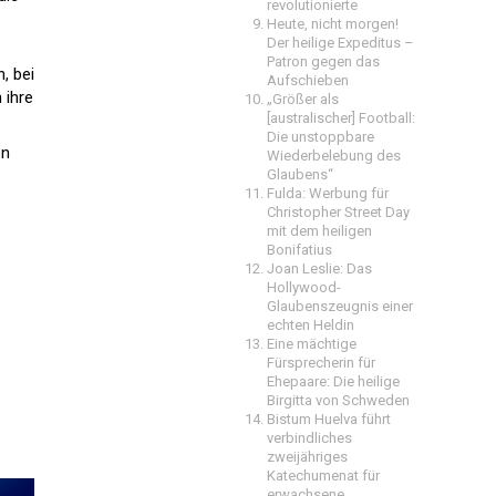
revolutionierte
Heute, nicht morgen!
Der heilige Expeditus –
Patron gegen das
, bei
Aufschieben
 ihre
„Größer als
[australischer] Football:
Die unstoppbare
en
Wiederbelebung des
Glaubens“
Fulda: Werbung für
Christopher Street Day
mit dem heiligen
Bonifatius
Joan Leslie: Das
Hollywood-
Glaubenszeugnis einer
echten Heldin
Eine mächtige
Fürsprecherin für
Ehepaare: Die heilige
Birgitta von Schweden
Bistum Huelva führt
verbindliches
zweijähriges
Katechumenat für
erwachsene