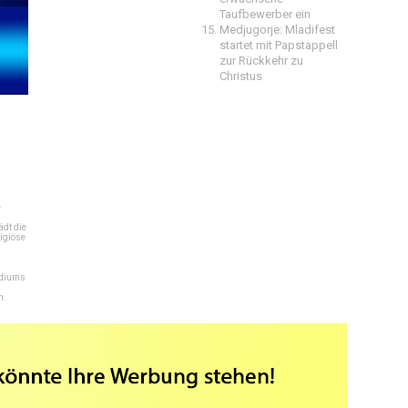
Taufbewerber ein
Medjugorje: Mladifest
startet mit Papstappell
zur Rückkehr zu
Christus
e
dt die
igiöse
ediums
n.