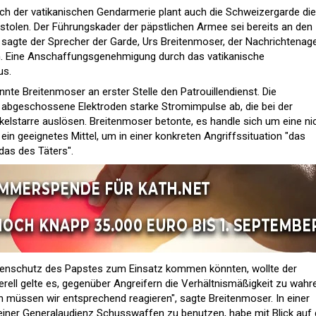
ch der vatikanischen Gendarmerie plant auch die Schweizergarde die
stolen. Der Führungskader der päpstlichen Armee sei bereits an den
 sagte der Sprecher der Garde, Urs Breitenmoser, der Nachrichtenag
. Eine Anschaffungsgenehmigung durch das vatikanische
us.
nte Breitenmoser an erster Stelle den Patrouillendienst. Die
abgeschossene Elektroden starke Stromimpulse ab, die bei der
kelstarre auslösen. Breitenmoser betonte, es handle sich um eine ni
ein geeignetes Mittel, um in einer konkreten Angriffssituation "das
das des Täters".
nenschutz des Papstes zum Einsatz kommen könnten, wollte der
erell gelte es, gegenüber Angreifern die Verhältnismäßigkeit zu wahr
ln müssen wir entsprechend reagieren", sagte Breitenmoser. In einer
ner Generalaudienz Schusswaffen zu benutzen, habe mit Blick auf 