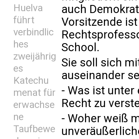
Huelva
auch Demokrat
führt
Vorsitzende is
verbindlic
Rechtsprofesso
hes
School.
zweijährig
Sie soll sich 
es
auseinander se
Katechu
- Was ist unte
menat für
Recht zu verst
erwachse
ne
- Woher weiß m
Taufbewe
unveräußerlich