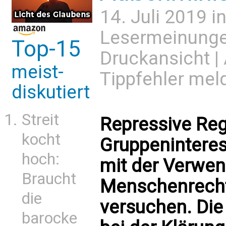
14. Juli 2019 i
Lesermeinung
Top-15
Druckansicht
|
meist-
Tippfehler mel
diskutiert
Streit
Repressive Re
kocht
Gruppeninteres
hoch:
mit der Verwen
Braucht
Menschenrechte
die
versuchen. Die
barocke