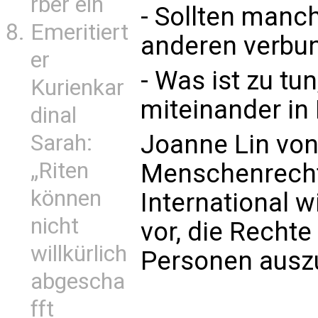
rber ein
- Sollten manc
Emeritiert
anderen verbu
er
- Was ist zu tu
Kurienkar
miteinander in 
dinal
Joanne Lin von 
Sarah:
„Riten
Menschenrecht
können
International 
nicht
vor, die Rechte
willkürlich
Personen ausz
abgescha
fft