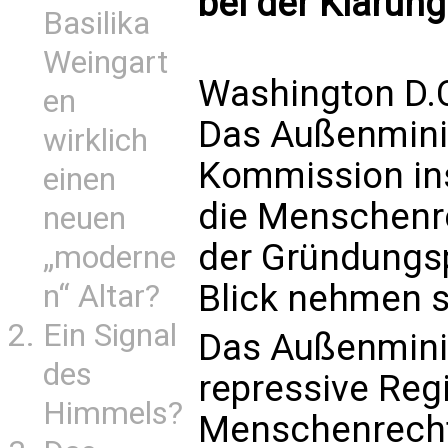
bei der Klärung
Basilika
Weingart
Washington D.C
en
Das Außenminis
wirklich
Kommission in
einen
die Menschenre
neuen
der Gründungsp
„moderne
Blick nehmen s
n“ Altar?
Ein Signal
Das Außenminis
des
repressive Regi
Himmels?
Menschenrechte