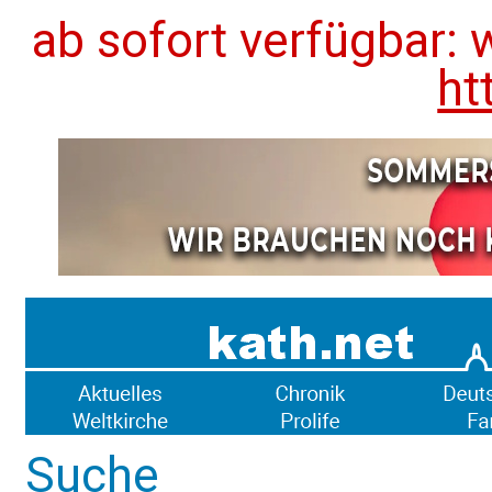
ab sofort verfügbar: 
ht
Suche