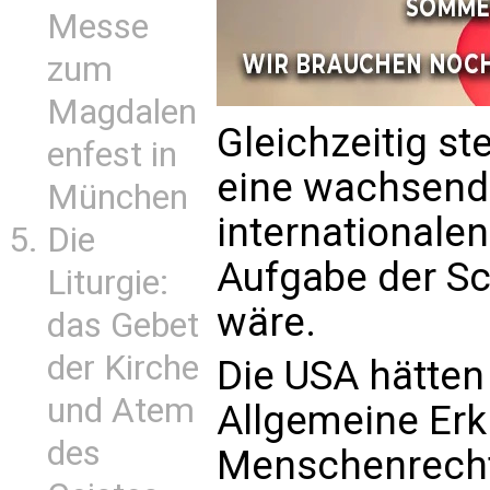
Messe
zum
Magdalen
Gleichzeitig st
enfest in
eine wachsend
München
internationalen
Die
Aufgabe der S
Liturgie:
wäre.
das Gebet
der Kirche
Die USA hätten 
und Atem
Allgemeine Erk
des
Menschenrecht