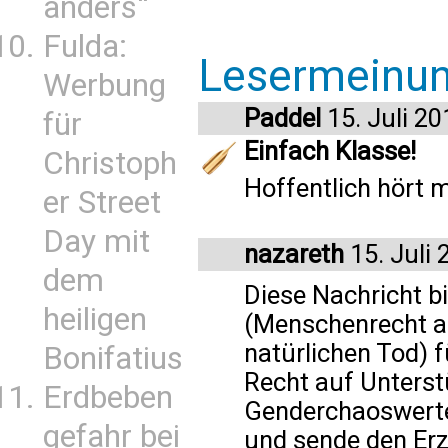
anders“
Fulda:
Lesermeinu
Werbung
Paddel
15. Juli 20
für
Einfach Klasse!
Christoph
Hoffentlich hört 
er Street
Day mit
nazareth
15. Juli 
dem
Diese Nachricht b
heiligen
(Menschenrecht a
natürlichen Tod) 
Bonifatius
Recht auf Unterst
Erdbeben
Genderchaoswerte.
gefahr bei
und sende den Erz