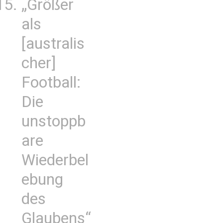
„Größer
als
[australis
cher]
Football:
Die
unstoppb
are
Wiederbel
ebung
des
Glaubens“