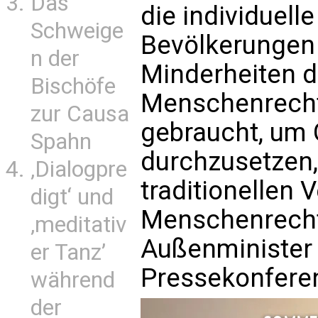
Das
die individuelle
Schweige
Bevölkerungen
n der
Minderheiten di
Bischöfe
Menschenrecht
zur Causa
gebraucht, um
Spahn
durchzusetzen,
‚Dialogpre
traditionellen 
digt‘ und
Menschenrechte
‚meditativ
Außenminister
er Tanz’
Pressekonfere
während
der