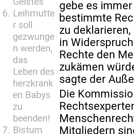
Geistes
gebe es immer
Leihmutte
bestimmte Rec
r soll
zu deklarieren,
gezwunge
in Widerspruch
n werden,
Rechte den Me
das
zukämen würde 
Leben des
sagte der Auße
herzkrank
Die Kommissio
en Babys
Rechtsexperten
zu
Menschenrechts
beenden!
Mitgliedern si
Bistum