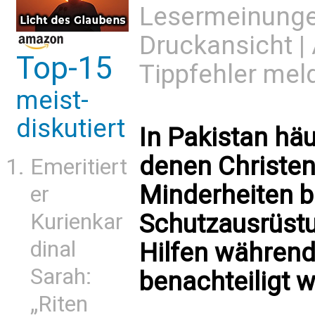
Lesermeinung
Druckansicht
|
Top-15
Tippfehler mel
meist-
diskutiert
In Pakistan häu
denen Christen
Emeritiert
Minderheiten b
er
Schutzausrüst
Kurienkar
dinal
Hilfen währen
Sarah:
benachteiligt 
„Riten