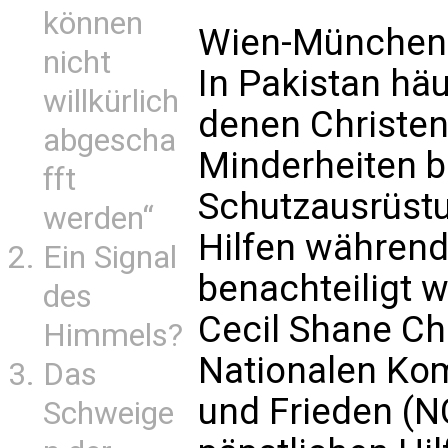
können
Wien-München
nicht
In Pakistan häu
willkürlich
denen Christen
abgescha
Minderheiten b
fft
Schutzausrüst
werden“
Hilfen währen
Ein Signal
benachteiligt w
des
Cecil Shane Cha
Himmels?
Nationalen Kom
Das
und Frieden (N
Schweige