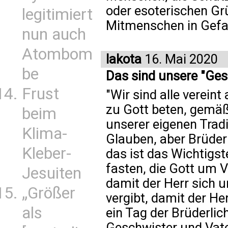
oder esoterischen Gr
legitimiert
Mitmenschen in Gefah
nun auch
Atombom
lakota
16. Mai 2020
be
Das sind unsere "Ges
Frust
"Wir sind alle verein
zu Gott beten, gemäß
beim
unserer eigenen Trad
Klima-
Glauben, aber Brüder
Kleber-
das ist das Wichtigst
fasten, die Gott um 
Jesuiten
damit der Herr sich u
„Größer
vergibt, damit der He
als
ein Tag der Brüderlich
Geschwister und Vate