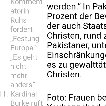
Komment
werden.“ In Pa
atorin
Prozent der Be
Ruhs
der auch Staats
fordert
Christen, rund 
„Festung
Pakistaner, unt
Europa“:
Einschränkung
„Es geht
es zu gewalttät
nicht
Christen.
mehr
anders“
Kardinal
Foto: Frauen be
Burke ruft