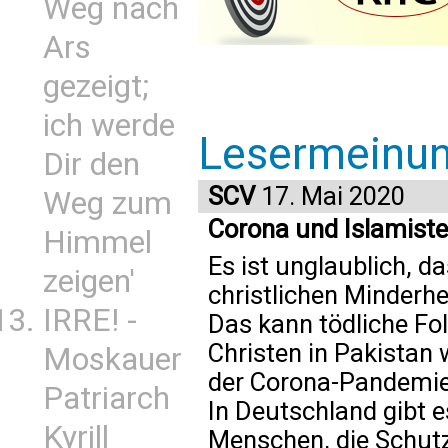
Weg nach
Ars
gezeigt;
ich werde
Lesermeinu
Dir den
SCV
17. Mai 2020
Weg zum
Corona und Islamist
Himmel
Es ist unglaublich, da
zeigen'
christlichen Minderh
IRRE! -
Das kann tödliche Fol
Christen in Pakistan
Moskauer
der Corona-Pandemie 
Patriarch
In Deutschland gibt e
Kyrill
Menschen, die Schu