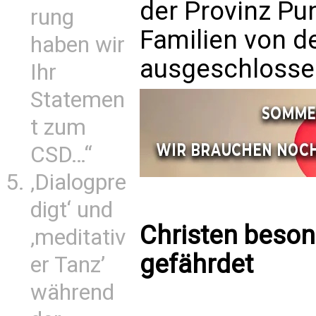
der Provinz Pun
rung
Familien von d
haben wir
ausgeschlosse
Ihr
Statemen
t zum
CSD…“
‚Dialogpre
digt‘ und
Christen beso
‚meditativ
gefährdet
er Tanz’
während