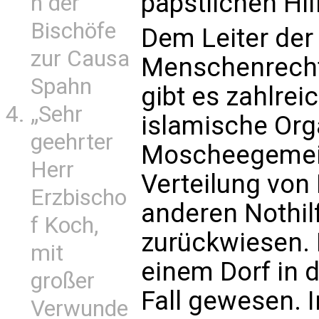
päpstlichen Hil
n der
Bischöfe
Dem Leiter der
zur Causa
Menschenrecht
Spahn
gibt es zahlre
„Sehr
islamische Org
geehrter
Moscheegemein
Herr
Verteilung von
Erzbischo
anderen Nothilf
f Koch,
zurückwiesen. D
mit
einem Dorf in 
großer
Fall gewesen. 
Verwunde