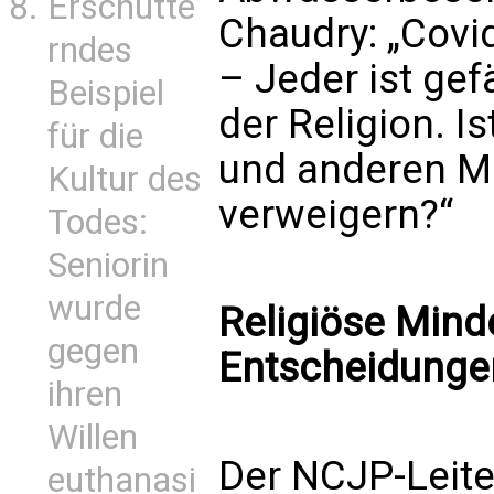
Erschütte
Chaudry: „Covi
rndes
– Jeder ist ge
Beispiel
der Religion. I
für die
und anderen Mi
Kultur des
verweigern?“
Todes:
Seniorin
wurde
Religiöse Mind
gegen
Entscheidunge
ihren
Willen
Der NCJP-Leiter
euthanasi