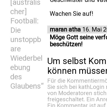
[australis
cher]
Wachen Sie auf!
Football:
maran atha
16. Mai 
Die
Möge Gott seine verf
unstoppb
beschützen!
are
Wiederbel
Um selbst Kom
ebung
können müssen 
des
Für die Kommentiermög
Glaubens“
Sie sich bei
kathLogin 
von Moderatoren stich
freigeschaltet. Ein Anr
Ein Kommentar ist auf