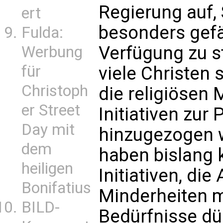
Regierung auf, 
ert
besonders gefä
Fulda:
Verfügung zu s
Werbung
für
viele Christen 
Christoph
die religiösen 
er Street
Initiativen zu
Day mit
hinzugezogen w
dem
haben bislang 
heiligen
Initiativen, die
Bonifatius
Minderheiten m
BILD-
Bedürfnisse dür