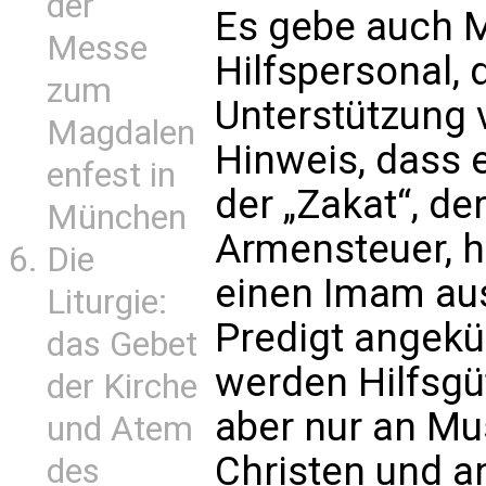
der
Es gebe auch 
Messe
Hilfspersonal,
zum
Unterstützung 
Magdalen
Hinweis, dass 
enfest in
der „Zakat“, de
München
Armensteuer, h
Die
einen Imam aus
Liturgie:
Predigt angekü
das Gebet
werden Hilfsgüt
der Kirche
aber nur an Mu
und Atem
Christen und a
des