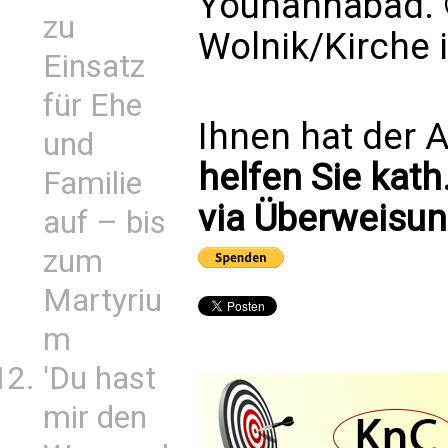
Youhannabad.
zu
Wolnik/Kirche 
Einsatz
für Ehe
Ihnen hat der A
und
helfen Sie kath
Familie
via Überweisun
auf – bis
zum
Martyriu
m
'Du hast
mir den