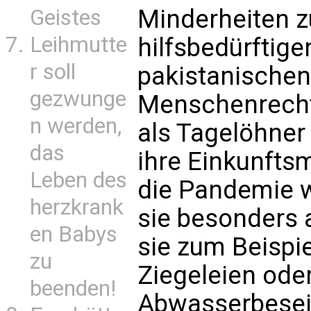
Minderheiten 
Geistes
Leihmutte
hilfsbedürftig
r soll
pakistanischen
gezwunge
Menschenrechtl
n werden,
als Tagelöhner
das
ihre Einkunfts
Leben des
die Pandemie 
herzkrank
sie besonders 
en Babys
sie zum Beispie
zu
Ziegeleien oder
beenden!
Abwasserbeseit