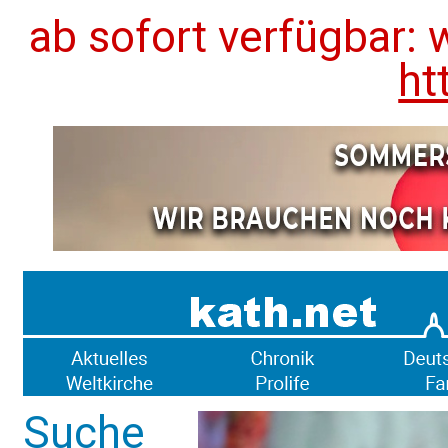
ab sofort verfügbar: 
ht
Suche