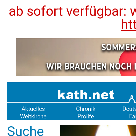
ab sofort verfügbar: 
ht
Suche