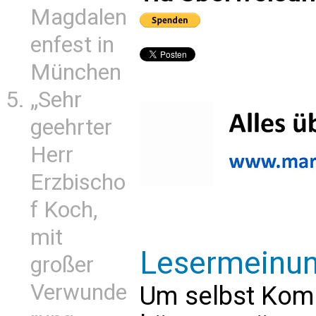
Magdalen
enfest in
München
„Sehr
geehrter
Herr
Erzbischo
f Koch,
mit
Lesermeinu
großer
Verwunde
Um selbst Kom