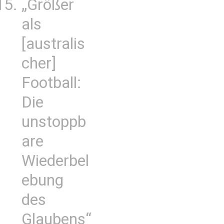
„Größer
als
[australis
cher]
Football:
Die
unstoppb
are
Wiederbel
ebung
des
Glaubens“