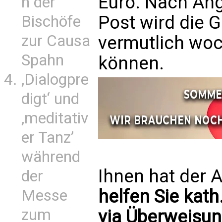
Euro. Nach Ang
n der
Post wird die 
Bischöfe
zur Causa
vermutlich woc
Spahn
können.
‚Dialogpre
digt‘ und
‚meditativ
er Tanz’
während
Ihnen hat der A
der
helfen Sie kath
Messe
zum
via Überweisun