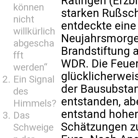
Ratingen (Erzbi
können
starken Rußsch
nicht
entdeckte eine
willkürlich
Neujahrsmorgen
abgescha
Brandstiftung a
fft
WDR. Die Feuer
werden“
glücklicherwei
Ein Signal
der Bausubstanz
des
entstanden, ab
Himmels?
entstand hoher
Das
Schätzungen z
Schweige