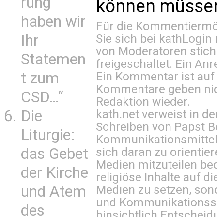
rung
können müssen 
haben wir
Für die Kommentiermög
Sie sich bei
kathLogin 
Ihr
von Moderatoren stich
Statemen
freigeschaltet. Ein Anr
Ein Kommentar ist auf
t zum
Kommentare geben nic
CSD…“
Redaktion wieder.
kath.net verweist in
Die
Schreiben von Papst B
Liturgie:
Kommunikationsmittel 
sich daran zu orientie
das Gebet
Medien mitzuteilen be
der Kirche
religiöse Inhalte auf 
Medien zu setzen, sond
und Atem
und Kommunikationsst
des
hinsichtlich Entscheid