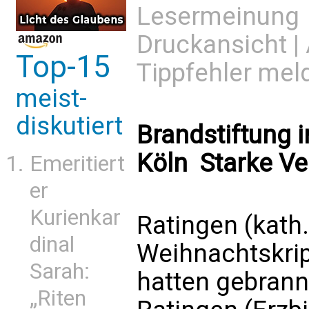
Lesermeinung
Druckansicht
|
Top-15
Tippfehler mel
meist-
diskutiert
Brandstiftung 
Köln  Starke V
Emeritiert
er
Kurienkar
Ratingen (kath.
dinal
Weihnachtskrip
Sarah:
hatten gebrannt
„Riten