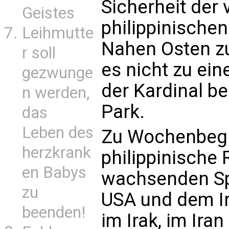
Sicherheit der
Geistes
philippinische
Leihmutte
Nahen Osten zu
r soll
es nicht zu ei
gezwunge
der Kardinal b
n werden,
Park.
das
Leben des
Zu Wochenbegi
herzkrank
philippinische
en Babys
wachsenden S
zu
USA und dem Ir
beenden!
im Irak, im Ira