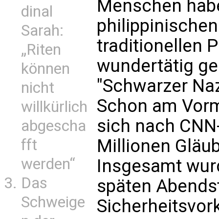
Menschen habe
dinal
philippinische
Sarah:
traditionellen 
„Riten
wundertätig ge
können
"Schwarzer Na
nicht
Schon am Vormi
willkürlich
sich nach CNN-
abgescha
Millionen Gläu
fft
werden“
Insgesamt wurd
Das
späten Abends
Schweige
Sicherheitsvo