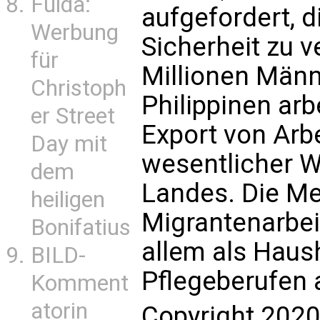
Fulda:
aufgefordert, d
Werbung
Sicherheit zu v
für
Millionen Männ
Christoph
Philippinen ar
er Street
Export von Arbe
Day mit
wesentlicher W
dem
Landes. Die Me
heiligen
Migrantenarbeit
Bonifatius
allem als Haush
BILD-
Pflegeberufen 
Komment
atorin
Copyright 2020