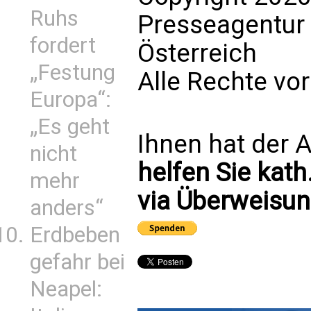
Ruhs
Presseagentur
fordert
Österreich
„Festung
Alle Rechte vo
Europa“:
„Es geht
Ihnen hat der A
nicht
helfen Sie kath
mehr
via Überweisun
anders“
Erdbeben
gefahr bei
Neapel: