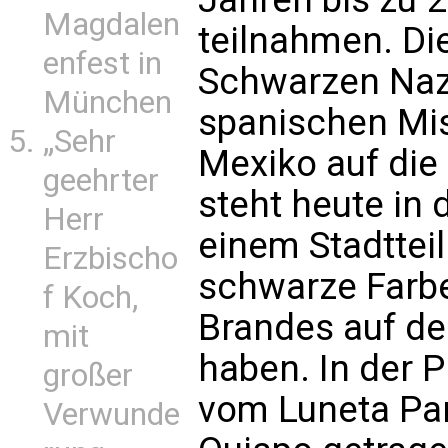
Magdalen
teilnahmen. Di
enfest in
Schwarzen Naz
München
spanischen Mi
„Sehr
Mexiko auf die
geehrter
steht heute in 
Herr
einem Stadtteil
Erzbischo
schwarze Farbe
f Koch,
Brandes auf d
mit
haben. In der P
großer
vom Luneta Park
Verwunde