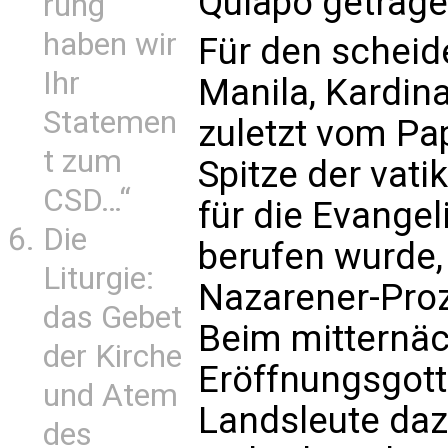
Quiapo getrage
rung
haben wir
Für den scheid
Ihr
Manila, Kardina
Statemen
zuletzt vom Pa
t zum
Spitze der vat
CSD…“
für die Evangel
Die
berufen wurde, 
Liturgie:
Nazarener-Proz
das Gebet
Beim mitternäc
der Kirche
Eröffnungsgotte
und Atem
Landsleute dazu
des