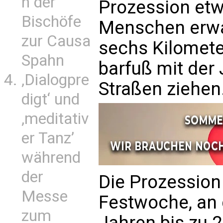
n der
Prozession etw
Bischöfe
Menschen erwar
zur Causa
sechs Kilomete
Spahn
barfuß mit der
‚Dialogpre
Straßen ziehen
digt‘ und
‚meditativ
er Tanz’
während
der
Die Prozession
Messe
Festwoche, an 
zum
Jahren bis zu 