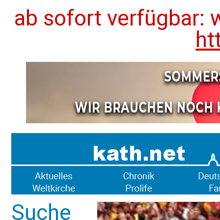
ab sofort verfügbar: 
ht
Suche