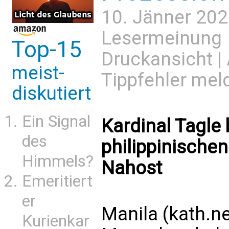
10. Jänner 202
Lesermeinung
Top-15
Druckansicht
|
meist-
Tippfehler mel
diskutiert
Ein Signal
Kardinal Tagle 
des
philippinischen
Himmels?
Nahost
Emeritiert
er
Manila (kath.n
Kurienkar