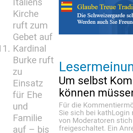
Italiens
Kirche
ruft zum
Gebet auf
Kardinal
Burke ruft
Lesermeinu
zu
Um selbst Kom
Einsatz
können müssen 
für Ehe
Für die Kommentiermög
und
Sie sich bei
kathLogin 
Familie
von Moderatoren stich
freigeschaltet. Ein Anr
auf – bis