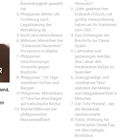
Barmherzigkeit geweiht
Himmels?
hat
„Sehr geehrter Herr
Philippinen lehnen UN-
Erzbischof Koch, mit
Forderung nach
großer Verwunderung
Legalisierung der
haben wir Ihr Statement
Abtreibung ab
zum CSD…“
Noch eine letzte Messe
Das Schweigen der
Millionen Menschen bei
Bischöfe zur Causa
"Schwarzer Nazarener"-
Spahn
Prozession in Manila
Leihmutter soll
Philippinen:
gezwungen werden,
Verschwörungs-
das Leben des
Vorwürfe gegen
herzkranken Babys zu
Bischöfe
beenden!
Philippinen: 116 Tage
‚Dialogpredigt‘ und
zwischen Hoffen und
‚meditativer Tanz’
Bangen
während der Messe
sind,
Philippinen: Mindestens
zum Magdalenenfest in
27 Tote bei Anschlägen
München
hen
auf katholische Kirche
Der "rote Priester", der
Wieder Millionen bei
die Musikwelt
philippinischer
revolutionierte
Massenwallfahrt
Fulda: Werbung für
Christopher Street Day
mit dem heiligen
Bonifatius