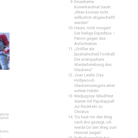
Emeritierter
Kurienkardinal Sarah:
„Riten können nicht
willkürlich abgeschafft
werden“
Heute, nicht morgen!
Der heilige Expeditus –
Patron gegen das
Aufschieben
„Größer als
[australischer] Football:
Die unstoppbare
Wiederbelebung des
Glaubens“
Joan Leslie: Das
Hollywood-
Glaubenszeugnis einer
echten Heldin
Medjugorje: Mladifest
startet mit Papstappell
zur Rückkehr zu
e
Christus
dt die
'Du hast mir den Weg
igiöse
nach Ars gezeigt; ich
werde Dir den Weg zum
ediums
Himmel zeigen'
Erdbebengefahr bei