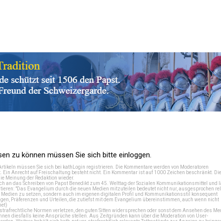
n zu können müssen Sie sich bitte einloggen.
Artikeln müssen Sie sich bei
kathLogin registrieren
. Die Kommentare werden von Moderatoren
t. Ein Anrecht auf Freischaltung besteht nicht. Ein Kommentar ist auf 1000 Zeichen beschränkt. Di
e Meinung der Redaktion wieder.
 an das Schreiben von Papst Benedikt zum 45. Welttag der Sozialen Kommunikationsmittel und lä
tieren: "Das Evangelium durch die neuen Medien mitzuteilen bedeutet nicht nur, ausgesprochen rel
en Medien zu setzen, sondern auch im eigenen digitalen Profil und Kommunikationsstil konsequent
en, Präferenzen und Urteilen, die zutiefst mit dem Evangelium übereinstimmen, auch wenn nicht
net
)
e strafrechtliche Normen verletzen, den guten Sitten widersprechen oder sonst dem Ansehen des M
önnen diesfalls keine Ansprüche stellen. Aus Zeitgründen kann über die Moderation von User-