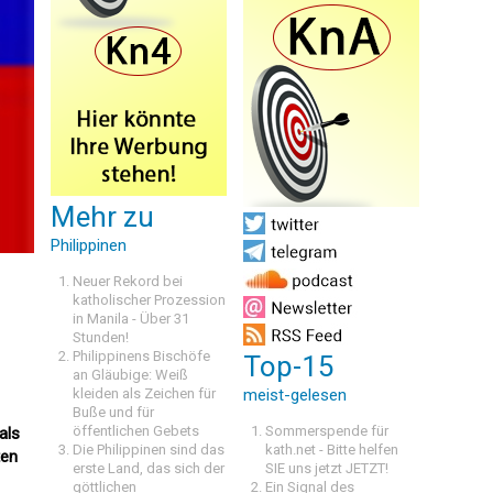
Mehr zu
Philippinen
Neuer Rekord bei
katholischer Prozession
in Manila - Über 31
Stunden!
Philippinens Bischöfe
Top-15
an Gläubige: Weiß
kleiden als Zeichen für
meist-gelesen
Buße und für
öffentlichen Gebets
Sommerspende für
als
Die Philippinen sind das
kath.net - Bitte helfen
ten
erste Land, das sich der
SIE uns jetzt JETZT!
göttlichen
Ein Signal des