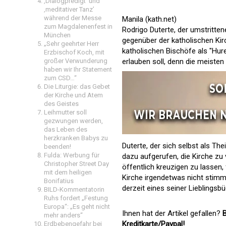
‚Dialogpredigt‘ und
‚meditativer Tanz’
während der Messe
Manila (kath.net)
zum Magdalenenfest in
Rodrigo Duterte
, der umstritte
München
gegenüber der katholischen Ki
„Sehr geehrter Herr
katholischen Bischöfe als "Hur
Erzbischof Koch, mit
erlauben soll, denn die meiste
großer Verwunderung
haben wir Ihr Statement
zum CSD…“
Die Liturgie: das Gebet
der Kirche und Atem
des Geistes
Leihmutter soll
gezwungen werden,
das Leben des
herzkranken Babys zu
Duterte, der sich selbst als The
beenden!
Fulda: Werbung für
dazu aufgerufen, die Kirche zu
Christopher Street Day
öffentlich kreuzigen zu lassen,
mit dem heiligen
Kirche irgendetwas nicht stimm
Bonifatius
derzeit eines seiner Lieblingsbü
BILD-Kommentatorin
Ruhs fordert „Festung
Europa“: „Es geht nicht
Ihnen hat der Artikel gefallen?
B
mehr anders“
Kreditkarte/Paypal!
Erdbebengefahr bei