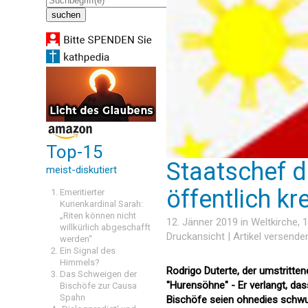
Top-15
Staatschef d
meist-diskutiert
öffentlich kr
Emeritierter
Kurienkardinal Sarah:
„Riten können nicht
12. Jänner 2019 in
Weltkirche
, 
willkürlich abgeschafft
Druckansicht
|
Artikel versende
werden“
Ein Signal des
Himmels?
Rodrigo Duterte, der umstritten
Das Schweigen der
"Hurensöhne" - Er verlangt, da
Bischöfe zur Causa
Spahn
Bischöfe seien ohnedies schwu