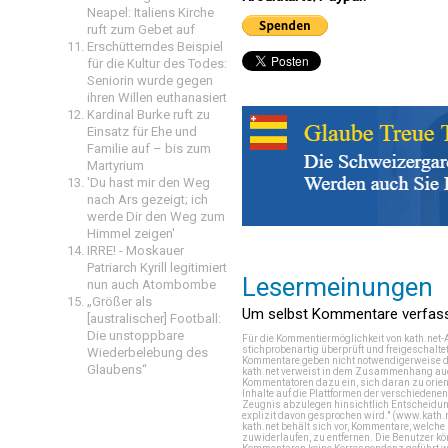
Neapel: Italiens Kirche
ruft zum Gebet auf
Erschütterndes Beispiel
für die Kultur des Todes:
Seniorin wurde gegen
ihren Willen euthanasiert
Kardinal Burke ruft zu
Einsatz für Ehe und
Familie auf – bis zum
Martyrium
'Du hast mir den Weg
nach Ars gezeigt; ich
werde Dir den Weg zum
Himmel zeigen'
IRRE! - Moskauer
Patriarch Kyrill legitimiert
Lesermeinungen
nun auch Atombombe
„Größer als
Um selbst Kommentare verfasse
[australischer] Football:
Die unstoppbare
Für die Kommentiermöglichkeit von kath.net-
stichprobenartig überprüft und freigeschalte
Wiederbelebung des
Kommentare geben nicht notwendigerweise di
Glaubens“
kath.net verweist in dem Zusammenhang auch
Kommentatoren dazu ein, sich daran zu orien
Inhalte auf die Plattformen der verschieden
Zeugnis abzulegen hinsichtlich Entscheidung
explizit davon gesprochen wird." (
www.kath.
kath.net behält sich vor, Kommentare, welch
zuwiderlaufen, zu entfernen. Die Benutzer k