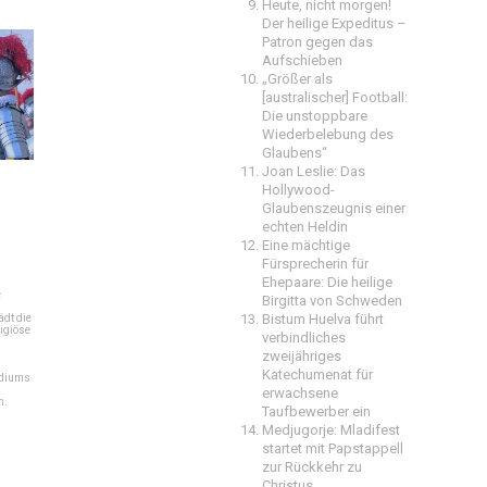
Heute, nicht morgen!
Der heilige Expeditus –
Patron gegen das
Aufschieben
„Größer als
[australischer] Football:
Die unstoppbare
Wiederbelebung des
Glaubens“
Joan Leslie: Das
Hollywood-
Glaubenszeugnis einer
echten Heldin
Eine mächtige
Fürsprecherin für
Ehepaare: Die heilige
e
Birgitta von Schweden
Bistum Huelva führt
dt die
igiöse
verbindliches
zweijähriges
Katechumenat für
ediums
erwachsene
n.
Taufbewerber ein
Medjugorje: Mladifest
startet mit Papstappell
zur Rückkehr zu
Christus