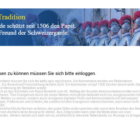
n zu können müssen Sie sich bitte einloggen.
Artikeln müssen Sie sich bei
kathLogin registrieren
. Die Kommentare werden von Moderatoren
t. Ein Anrecht auf Freischaltung besteht nicht. Ein Kommentar ist auf 1000 Zeichen beschränkt. Di
e Meinung der Redaktion wieder.
 an das Schreiben von Papst Benedikt zum 45. Welttag der Sozialen Kommunikationsmittel und lä
tieren: "Das Evangelium durch die neuen Medien mitzuteilen bedeutet nicht nur, ausgesprochen rel
en Medien zu setzen, sondern auch im eigenen digitalen Profil und Kommunikationsstil konsequent
en, Präferenzen und Urteilen, die zutiefst mit dem Evangelium übereinstimmen, auch wenn nicht
net
)
e strafrechtliche Normen verletzen, den guten Sitten widersprechen oder sonst dem Ansehen des M
önnen diesfalls keine Ansprüche stellen. Aus Zeitgründen kann über die Moderation von User-
en. Weiters behält sich kath.net vor, strafrechtlich relevante Tatbestände zur Anzeige zu bringe