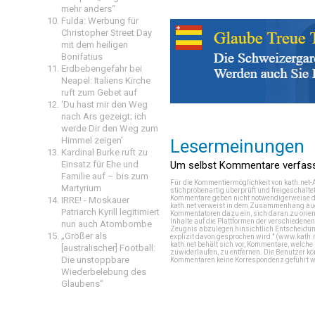
mehr anders“
Fulda: Werbung für
Christopher Street Day
mit dem heiligen
Bonifatius
Erdbebengefahr bei
Neapel: Italiens Kirche
ruft zum Gebet auf
'Du hast mir den Weg
nach Ars gezeigt; ich
werde Dir den Weg zum
Himmel zeigen'
Lesermeinungen
Kardinal Burke ruft zu
Um selbst Kommentare verfasse
Einsatz für Ehe und
Familie auf – bis zum
Für die Kommentiermöglichkeit von kath.net-
Martyrium
stichprobenartig überprüft und freigeschalte
Kommentare geben nicht notwendigerweise di
IRRE! - Moskauer
kath.net verweist in dem Zusammenhang auch
Patriarch Kyrill legitimiert
Kommentatoren dazu ein, sich daran zu orien
Inhalte auf die Plattformen der verschieden
nun auch Atombombe
Zeugnis abzulegen hinsichtlich Entscheidung
„Größer als
explizit davon gesprochen wird." (
www.kath.
kath.net behält sich vor, Kommentare, welch
[australischer] Football:
zuwiderlaufen, zu entfernen. Die Benutzer k
Die unstoppbare
Kommentaren keine Korrespondenz geführt werd
Wiederbelebung des
Glaubens“