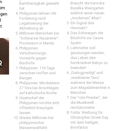
em
Braucht die barocke
Barmherzigkeit geweiht
 im
Basilika Weingarten
hat
wirklich einen neuen
Philippinen lehnen UN-
igen
„modernen“ Altar?
Forderung nach
0
Ein Signal des
Legalisierung der
t
Himmels?
Abtreibung ab
Das Schweigen der
Millionen Menschen bei
Bischöfe zur Causa
"Schwarzer Nazarener"-
Spahn
Prozession in Manila
Leihmutter soll
Philippinen:
gezwungen werden,
Verschwörungs-
das Leben des
Vorwürfe gegen
herzkranken Babys zu
Bischöfe
beenden!
Philippinen: 116 Tage
‚Dialogpredigt‘ und
zwischen Hoffen und
‚meditativer Tanz’
Bangen
während der Messe
Philippinen: Mindestens
zum Magdalenenfest in
27 Tote bei Anschlägen
München
auf katholische Kirche
Der "rote Priester", der
Staatschef der
die Musikwelt
Philippinen möchte sich
revolutionierte
öffentlich kreuzigen
Fulda: Werbung für
lassen
Christopher Street Day
Wieder Millionen bei
mit dem heiligen
philippinischer
Bonifatius
Massenwallfahrt