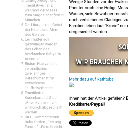
‚Dialogpredigt‘ und
Wenige Stunden vor der Evakuie
‚meditativer Tanz’
Priester noch eine Heilige Messe
während der Messe
Wasser, viele Bewohner mussten
zum Magdalenenfest in
noch verbliebenen Gläubigen z
München
Die Liturgie: das Gebet
Familien leben laut "Krone" nu
der Kirche und Atem
umgesiedelt werden.
des Geistes
Leihmutter soll
gezwungen werden,
das Leben des
herzkranken Babys zu
beenden!
Bistum Huelva führt
verbindliches
zweijähriges
Katechumenat für
Mehr dazu auf kathtube:
erwachsene
Taufbewerber ein
Emeritierter
Kurienkardinal Sarah:
Ihnen hat der Artikel gefallen?
B
„Riten können nicht
Kreditkarte/Paypal!
willkürlich abgeschafft
werden“
BILD-Kommentatorin
Ruhs fordert „Festung
Europa“: „Es geht nicht