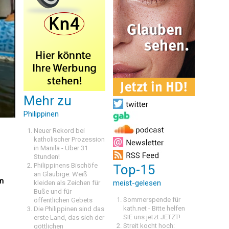
Mehr zu
Philippinen
Neuer Rekord bei
katholischer Prozession
in Manila - Über 31
Stunden!
Philippinens Bischöfe
Top-15
an Gläubige: Weiß
em
meist-gelesen
kleiden als Zeichen für
Buße und für
Sommerspende für
öffentlichen Gebets
kath.net - Bitte helfen
Die Philippinen sind das
SIE uns jetzt JETZT!
erste Land, das sich der
Streit kocht hoch:
göttlichen