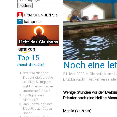
Top-15
Noch eine le
meist-diskutiert
Streit kocht hoch:
21. Mai 2020 in
Chronik
, keine
Braucht die barocke
Druckansicht
|
Artikel versende
Basilika Weingarten
wirklich einen neuen
„modernen“ Altar?
Wenige Stunden vor der Evakuie
Ein Signal des
Priester noch eine Heilige Mess
Himmels?
Das Schweigen der
Bischöfe zur Causa
Manila (kath.net)
Spahn