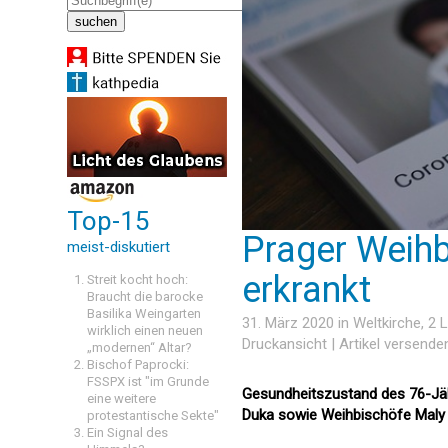
Top-15
Prager Weihb
meist-diskutiert
erkrankt
Streit kocht hoch:
Braucht die barocke
Basilika Weingarten
31. März 2020 in
Weltkirche
, 2
wirklich einen neuen
Druckansicht
|
Artikel versende
„modernen“ Altar?
Bischof Paprocki:
FSSPX ist "im Grunde
Gesundheitszustand des 76-Jähr
eine weitere
Duka sowie Weihbischöfe Maly
protestantische Sekte"
Ein Signal des