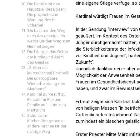
eine eigene Stiege verfüge, so 
Die Familie ist das
Hauptziel des Bösen:
Die prophetische
Kardinal würdigt Frauen im Ges
Warnung des hl.
Scharbel
In der Sendung "Interview" von
'Du hast mir den Weg
geäußert. Im Kontext des Ost
nach Ars gezeigt; ich
werde Dir den Weg zum
Jünger durchgemacht" hätten, s
Himmel zeigen'
die Sterblichkeitsrate der Infek
Die Liturgie: das Gebet
vor Kindheit und Jugend", hätt
der Kirche und Atem
Zukunft".
des Geistes
„Größer als
Unendlich dankbar sei er aber a
[australischer] Football:
Möglichkeit der Anwesenheit be
Die unstoppbare
Frauen im Gesundheitsdienst sei
Wiederbelebung des
haben, und zwar im Bewusstsein
Glaubens“
Kardinal Burke ruft zu
Einsatz für Ehe und
Erfreut zeigte sich Kardinal D
Familie auf – bis zum
von heiligen Messen "in beträ
Martyrium
Gottesdiensten teilnehmen". Ni
Schönborn:
zumindest ein bisschen geistli
Kirchenübergaben an
andere Kirchen ist der
richtige Weg
Erster Priester Mitte März infizi