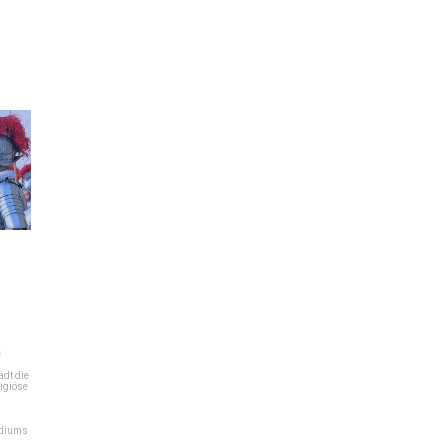
e
dt die
igiöse
ediums