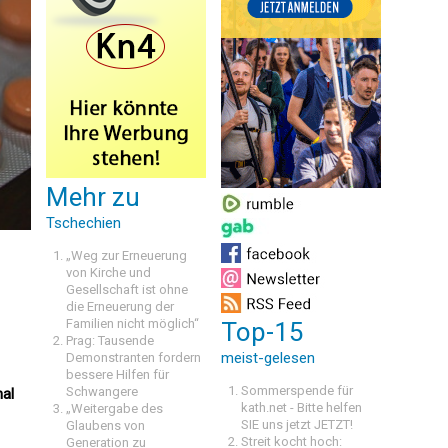
Mehr zu
Tschechien
„Weg zur Erneuerung
von Kirche und
Gesellschaft ist ohne
die Erneuerung der
Familien nicht möglich“
Top-15
Prag: Tausende
meist-gelesen
Demonstranten fordern
bessere Hilfen für
Sommerspende für
Schwangere
nal
kath.net - Bitte helfen
„Weitergabe des
SIE uns jetzt JETZT!
Glaubens von
Streit kocht hoch:
Generation zu