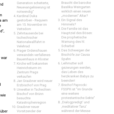
Braucht die barocke
Generation scheiterte,
nd
Basilika Weingarten
Neuevangelisierung ist
wirklich einen neuen
notwendig“
am
„modernen“ Altar?
Kardinal Duka
ka am
Ein Signal des
gestorben - Requiem
Himmels?
am 15. November im
e
Die Familie ist das
Veitsdom
d",
Hauptziel des Bösen:
Zehntausende bei
Die prophetische
tschechischer
Warnung des hl.
Nationalwallfahrt in
Scharbel
Velehrad
Das Schweigen der
Prager Ordensfrauen
Bischöfe zur Causa
verwandeln verfallenes
r war
Spahn
Bauernhaus in Kloster
Leihmutter soll
Kirche will bekannten
gezwungen werden,
Heinrichsturm im
das Leben des
Zentrum Prags
herzkranken Babys zu
verkaufen
beenden!
Jan Graubner wird neuer
d
Bischof Paprocki:
Erzbischof von Prag
FSSPX ist "im Grunde
Unwetter in Tschechien:
eine weitere
Bischof von Brünn
owie
protestantische Sekte"
besuchte
‚Dialogpredigt‘ und
Katastrophenregion
‚meditativer Tanz’
Graubner neuer
 über
während der Messe
Vorsitzender der