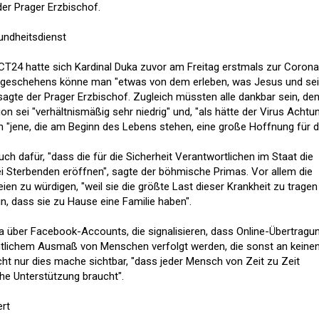
der Prager Erzbischof.
undheitsdienst
 CT24 hatte sich Kardinal Duka zuvor am Freitag erstmals zur Corona
ergeschehens könne man "etwas von dem erleben, was Jesus und se
agte der Prager Erzbischof. Zugleich müssten alle dankbar sein, de
tion sei "verhältnismäßig sehr niedrig" und, "als hätte der Virus Achtu
en "jene, die am Beginn des Lebens stehen, eine große Hoffnung für d
uch dafür, "dass die für die Sicherheit Verantwortlichen im Staat die
i Sterbenden eröffnen", sagte der böhmische Primas. Vor allem die
en zu würdigen, "weil sie die größte Last dieser Krankheit zu tragen
, dass sie zu Hause eine Familie haben".
uka über Facebook-Accounts, die signalisieren, dass Online-Übertragu
chtlichem Ausmaß von Menschen verfolgt werden, die sonst an keine
cht nur dies mache sichtbar, "dass jeder Mensch von Zeit zu Zeit
che Unterstützung braucht".
ert