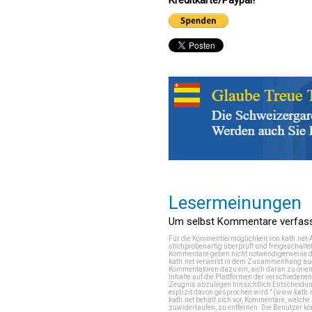
Lesermeinungen
Um selbst Kommentare verfasse
Für die Kommentiermöglichkeit von kath.net-
stichprobenartig überprüft und freigeschalte
Kommentare geben nicht notwendigerweise di
kath.net verweist in dem Zusammenhang auch
Kommentatoren dazu ein, sich daran zu orien
Inhalte auf die Plattformen der verschieden
Zeugnis abzulegen hinsichtlich Entscheidung
explizit davon gesprochen wird." (
www.kath.
kath.net behält sich vor, Kommentare, welch
zuwiderlaufen, zu entfernen. Die Benutzer k