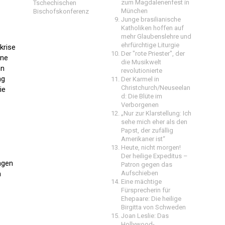
zum Magdalenenfest in
Tschechischen
München
Bischofskonferenz
Junge brasilianische
Katholiken hoffen auf
mehr Glaubenslehre und
ehrfürchtige Liturgie
krise
Der "rote Priester", der
ine
die Musikwelt
nn
revolutionierte
ng
Der Karmel in
Christchurch/Neuseelan
ie
d: Die Blüte im
Verborgenen
„Nur zur Klarstellung: Ich
sehe mich eher als den
Papst, der zufällig
Amerikaner ist“
Heute, nicht morgen!
Der heilige Expeditus –
ngen
Patron gegen das
n
Aufschieben
Eine mächtige
Fürsprecherin für
Ehepaare: Die heilige
Birgitta von Schweden
Joan Leslie: Das
Hollywood-