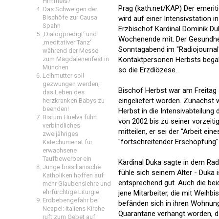
Himmels?
Prag (kath.net/KAP) Der emeriti
Das Schweigen der
Bischöfe zur Causa
wird auf einer Intensivstation 
Spahn
Erzbischof Kardinal Dominik D
‚Dialogpredigt‘ und
Wochenende mit. Der Gesundheit
‚meditativer Tanz’
Sonntagabend im "Radiojournal
während der Messe
Kontaktpersonen Herbsts begabe
zum Magdalenenfest in
München
so die Erzdiözese.
Leihmutter soll
gezwungen werden,
Bischof Herbst war am Freitag
das Leben des
eingeliefert worden. Zunächst
herzkranken Babys zu
beenden!
Herbst in die Intensivabteilung
Bistum Huelva führt
von 2002 bis zu seiner vorzeit
verbindliches
mitteilen, er sei der "Arbeit 
zweijähriges
"fortschreitender Erschöpfung"
Katechumenat für
erwachsene
Taufbewerber ein
Kardinal Duka sagte in dem Rad
Junge brasilianische
fühle sich seinem Alter - Duka
Katholiken hoffen auf
entsprechend gut. Auch die be
mehr Glaubenslehre und
ehrfürchtige Liturgie
jene Mitarbeiter, die mit Wei
Erdbebengefahr bei
befänden sich in ihren Wohnung
Neapel: Italiens Kirche
Quarantäne verhängt worden, d
ruft zum Gebet auf