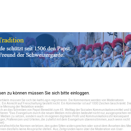
n zu können müssen Sie sich bitte einloggen.
Artikeln müssen Sie sich bei
kathLogin registrieren
. Die Kommentare werden von Moderatoren
t. Ein Anrecht auf Freischaltung besteht nicht. Ein Kommentar ist auf 1000 Zeichen beschränkt. Di
e Meinung der Redaktion wieder.
 an das Schreiben von Papst Benedikt zum 45. Welttag der Sozialen Kommunikationsmittel und lä
tieren: "Das Evangelium durch die neuen Medien mitzuteilen bedeutet nicht nur, ausgesprochen rel
en Medien zu setzen, sondern auch im eigenen digitalen Profil und Kommunikationsstil konsequent
en, Präferenzen und Urteilen, die zutiefst mit dem Evangelium übereinstimmen, auch wenn nicht
net
)
e strafrechtliche Normen verletzen, den guten Sitten widersprechen oder sonst dem Ansehen des M
önnen diesfalls keine Ansprüche stellen. Aus Zeitgründen kann über die Moderation von User-