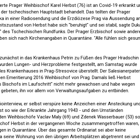
erte Prager Weihbischof Karel Herbst (76) ist an Covid-19 erkrankt u
in der tschechischen Hauptstadt behandelt. Das teilten der Prager
uka in einer Radiosendung und die Erzdiözese Prag via Aussendung 
szustand von Herbst habe sich "beruhigt" und sei stabil, sagte Du
" des Tschechischen Rundfunks. Der Prager Erzbischof sowie ander
n sich nach Kirchenangaben in Quarantäne. "Alle fühlen sich gesun
 zunächst in das Krankenhaus Petrin zu Füßen des Prager Hradschin
 wurden Lungen- und Herzprobleme festgestellt, am Samstag wurde
 des Krankenhauses in Prag-Stresovice überstellt. Der Salesianerpate
igen Emeritierung 2016 Weihbischof von Prag. Damals ließ Herbst
eines Bischofs im Laufschritt" nicht mehr gewachsen und habe wegen
 gebeten, ihn vor allem von Verwaltungsaufgaben zu entbinden.
iointerview, er selbst verspüre keine Anzeichen einer Ansteckung un
 ist so wie der Erkrankte Jahrgang 1943 - und den Umständen
iden Weihbischöfe Vaclav Maly (69) und Zdenek Wasserbauer (53) s
hbischof Herbst in der vergangenen Woche zusammengetroffen waren,
en in Quarantäne. Über das gesamte Ordinariat sei aber keine
a seine Wohnung von den übrigen Arbeitsplätzen abgetrennt sei und