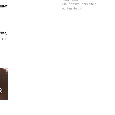
Glaubenszeugnis einer
nität
echten Heldin
chte,
nen,