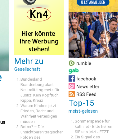
Mehr zu
Gesellschaft
e
Bundesland
Brandenburg plant
Neutralitätsgesetz für
Justiz: Kein Kopftuch,
Kippa, Kreuz
Top-15
Warum Kirchen jetzt
meist-gelesen
Frieden, Recht und
Wahrheit verteidigen
Sommerspende für
müssen
aus
kath.net - Bitte helfen
Botox? – Die
SIE uns jetzt JETZT!
unsichtbaren tragischen
Ein Signal des
Folgen des