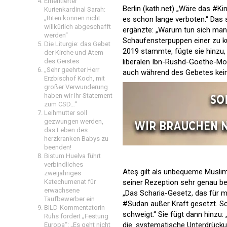
Emeritierter
Berlin (kath.net) „Wäre das #Ki
Kurienkardinal Sarah:
„Riten können nicht
es schon lange verboten.“ Das s
willkürlich abgeschafft
ergänzte: „Warum tun sich man
werden“
Schaufensterpuppen einer zu k
Die Liturgie: das Gebet
2019 stammte, fügte sie hinzu,
der Kirche und Atem
des Geistes
liberalen Ibn-Rushd-Goethe-Mos
„Sehr geehrter Herr
auch während des Gebetes kein
Erzbischof Koch, mit
großer Verwunderung
haben wir Ihr Statement
zum CSD…“
Leihmutter soll
gezwungen werden,
das Leben des
herzkranken Babys zu
beenden!
Bistum Huelva führt
verbindliches
Ateş gilt als unbequeme Muslim
zweijähriges
Katechumenat für
seiner Rezeption sehr genau be
erwachsene
„Das Scharia-Gesetz, das für 
Taufbewerber ein
#Sudan außer Kraft gesetzt. Sch
BILD-Kommentatorin
schweigt.“ Sie fügt dann hinzu
Ruhs fordert „Festung
die ‚systematische Unterdrücku
Europa“: „Es geht nicht