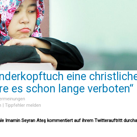
nderkopftuch eine christlich
äre es schon lange verboten“
sermeinungen
n
|
Tippfehler melden
le Imamin Seyran Ateş kommentiert auf ihrem Twitterauftritt durch