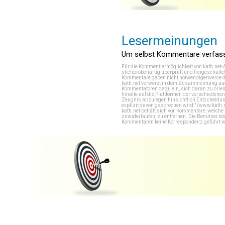
Lesermeinungen
Um selbst Kommentare verfasse
Für die Kommentiermöglichkeit von kath.net-
stichprobenartig überprüft und freigeschalte
Kommentare geben nicht notwendigerweise di
kath.net verweist in dem Zusammenhang auch
Kommentatoren dazu ein, sich daran zu orien
Inhalte auf die Plattformen der verschieden
Zeugnis abzulegen hinsichtlich Entscheidung
explizit davon gesprochen wird." (
www.kath.
kath.net behält sich vor, Kommentare, welch
zuwiderlaufen, zu entfernen. Die Benutzer k
Kommentaren keine Korrespondenz geführt werd