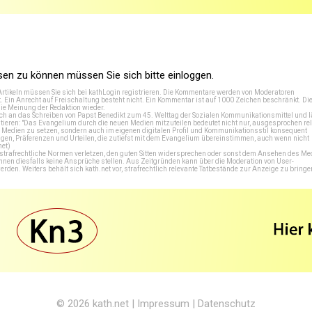
n zu können müssen Sie sich bitte einloggen.
Artikeln müssen Sie sich bei
kathLogin registrieren
. Die Kommentare werden von Moderatoren
t. Ein Anrecht auf Freischaltung besteht nicht. Ein Kommentar ist auf 1000 Zeichen beschränkt. Di
e Meinung der Redaktion wieder.
 an das Schreiben von Papst Benedikt zum 45. Welttag der Sozialen Kommunikationsmittel und lä
tieren: "Das Evangelium durch die neuen Medien mitzuteilen bedeutet nicht nur, ausgesprochen rel
en Medien zu setzen, sondern auch im eigenen digitalen Profil und Kommunikationsstil konsequent
en, Präferenzen und Urteilen, die zutiefst mit dem Evangelium übereinstimmen, auch wenn nicht
net
)
e strafrechtliche Normen verletzen, den guten Sitten widersprechen oder sonst dem Ansehen des M
önnen diesfalls keine Ansprüche stellen. Aus Zeitgründen kann über die Moderation von User-
en. Weiters behält sich kath.net vor, strafrechtlich relevante Tatbestände zur Anzeige zu bringe
© 2026
kath.net
|
Impressum
|
Datenschutz