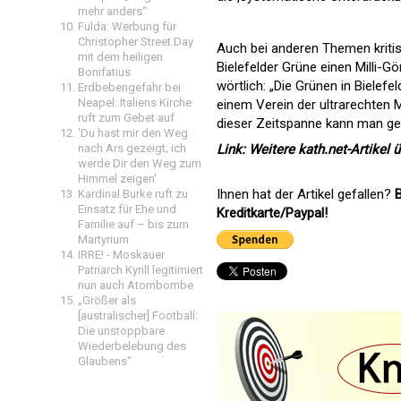
mehr anders“
Fulda: Werbung für
Christopher Street Day
Auch bei anderen Themen kritisi
mit dem heiligen
Bielefelder Grüne einen Milli-G
Bonifatius
wörtlich: „Die Grünen in Bielef
Erdbebengefahr bei
Neapel: Italiens Kirche
einem Verein der ultrarechten Mi
ruft zum Gebet auf
dieser Zeitspanne kann man getr
'Du hast mir den Weg
nach Ars gezeigt; ich
Link: Weitere kath.net-Artikel 
werde Dir den Weg zum
Himmel zeigen'
Ihnen hat der Artikel gefallen?
B
Kardinal Burke ruft zu
Einsatz für Ehe und
Kreditkarte/Paypal!
Familie auf – bis zum
Martyrium
IRRE! - Moskauer
Patriarch Kyrill legitimiert
nun auch Atombombe
„Größer als
[australischer] Football:
Die unstoppbare
Wiederbelebung des
Glaubens“