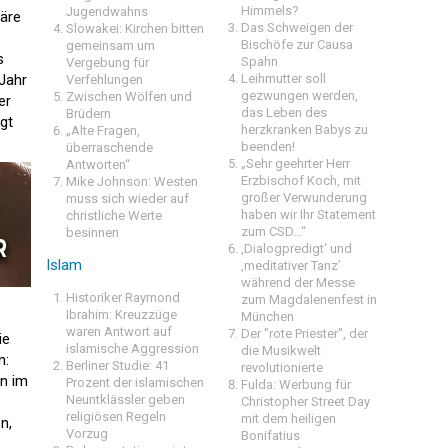
Himmels?
Jugendwahns
wäre
Das Schweigen der
Slowakei: Kirchen bitten
Bischöfe zur Causa
gemeinsam um
s
Spahn
Vergebung für
Jahr
Leihmutter soll
Verfehlungen
gezwungen werden,
Zwischen Wölfen und
er
das Leben des
Brüdern
gt
herzkranken Babys zu
„Alte Fragen,
beenden!
überraschende
„Sehr geehrter Herr
Antworten“
Erzbischof Koch, mit
Mike Johnson: Westen
großer Verwunderung
muss sich wieder auf
haben wir Ihr Statement
christliche Werte
zum CSD…“
besinnen
‚Dialogpredigt‘ und
Islam
‚meditativer Tanz’
während der Messe
Historiker Raymond
zum Magdalenenfest in
Ibrahim: Kreuzzüge
München
waren Antwort auf
Der "rote Priester", der
ie
islamische Aggression
die Musikwelt
n:
Berliner Studie: 41
revolutionierte
un im
Prozent der islamischen
Fulda: Werbung für
Neuntklässler geben
Christopher Street Day
religiösen Regeln
mit dem heiligen
n,
Vorzug
Bonifatius