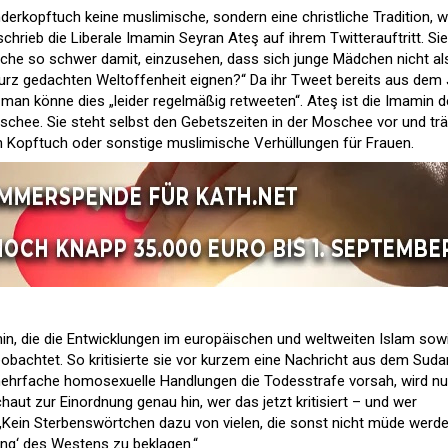
nderkopftuch keine muslimische, sondern eine christliche Tradition, 
chrieb die Liberale Imamin Seyran Ateş auf ihrem Twitterauftritt. Sie
che so schwer damit, einzusehen, dass sich junge Mädchen nicht al
urz gedachten Weltoffenheit eignen?“ Da ihr Tweet bereits aus dem 
 man könne dies „leider regelmäßig retweeten“. Ateş ist die Imamin d
chee. Sie steht selbst den Gebetszeiten in der Moschee vor und trä
 Kopftuch oder sonstige muslimische Verhüllungen für Frauen.
in, die die Entwicklungen im europäischen und weltweiten Islam sow
obachtet. So kritisierte sie vor kurzem eine Nachricht aus dem Suda
mehrfache homosexuelle Handlungen die Todesstrafe vorsah, wird n
aut zur Einordnung genau hin, wer das jetzt kritisiert – und wer
: „Kein Sterbenswörtchen dazu von vielen, die sonst nicht müde werde
ng‘ des Westens zu beklagen.“