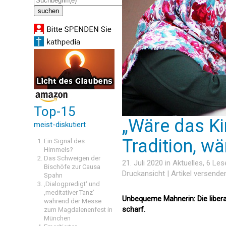
Top-15
„Wäre das Ki
meist-diskutiert
Tradition, w
Ein Signal des
Himmels?
Das Schweigen der
21. Juli 2020 in
Aktuelles
, 6 Le
Bischöfe zur Causa
Druckansicht
|
Artikel versende
Spahn
‚Dialogpredigt‘ und
‚meditativer Tanz’
Unbequeme Mahnerin: Die libera
während der Messe
scharf.
zum Magdalenenfest in
München