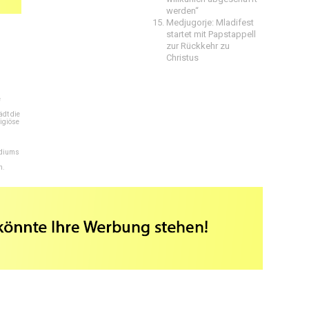
werden“
Medjugorje: Mladifest
startet mit Papstappell
zur Rückkehr zu
Christus
e
dt die
igiöse
ediums
n.