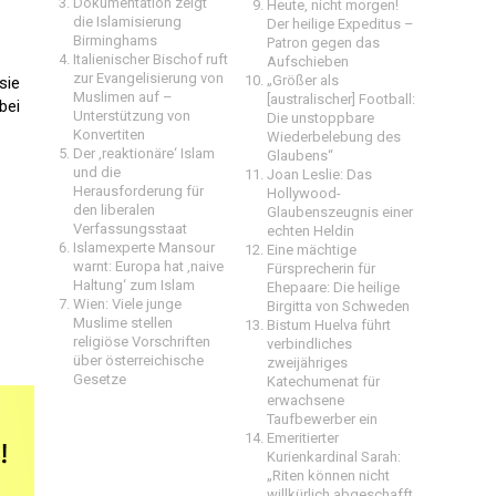
Dokumentation zeigt
Heute, nicht morgen!
die Islamisierung
Der heilige Expeditus –
Birminghams
Patron gegen das
Italienischer Bischof ruft
Aufschieben
zur Evangelisierung von
„Größer als
sie
Muslimen auf –
[australischer] Football:
bei
Unterstützung von
Die unstoppbare
Konvertiten
Wiederbelebung des
Der ‚reaktionäre‘ Islam
Glaubens“
und die
Joan Leslie: Das
Herausforderung für
Hollywood-
den liberalen
Glaubenszeugnis einer
Verfassungsstaat
echten Heldin
Islamexperte Mansour
Eine mächtige
warnt: Europa hat ‚naive
Fürsprecherin für
Haltung‘ zum Islam
Ehepaare: Die heilige
Wien: Viele junge
Birgitta von Schweden
Muslime stellen
Bistum Huelva führt
religiöse Vorschriften
verbindliches
über österreichische
zweijähriges
Gesetze
Katechumenat für
erwachsene
Taufbewerber ein
Emeritierter
Kurienkardinal Sarah:
„Riten können nicht
willkürlich abgeschafft