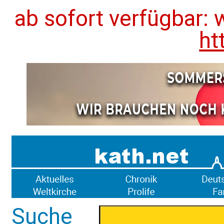
ab sofort verfügbar: 
ht
Suche