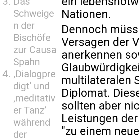
ein lebensnotw
Das
Nationen.
Schweige
n der
Dennoch müss
Bischöfe
Versagen der V
zur Causa
anerkennen so
Spahn
Glaubwürdigkei
‚Dialogpre
multilateralen 
digt‘ und
Diplomat. Dies
‚meditativ
sollten aber n
er Tanz’
Leistungen der
während
"zu einem neue
der