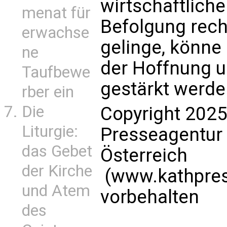
wirtschaftlich
menat für
Befolgung rech
erwachse
gelinge, könne 
ne
der Hoffnung u
Taufbewe
gestärkt werde
rber ein
Die
Copyright 2025
Liturgie:
Presseagentur
das Gebet
Österreich
der Kirche
(www.kathpress
und Atem
vorbehalten
des