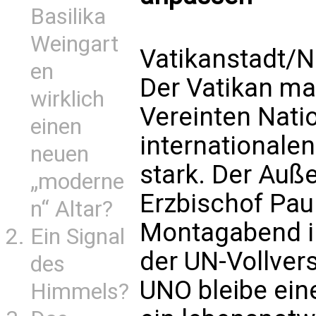
Basilika
Weingart
Vatikanstadt/N
en
Der Vatikan mac
wirklich
Vereinten Nati
einen
internationale
neuen
stark. Der Auß
„moderne
Erzbischof Pau
n“ Altar?
Montagabend in
Ein Signal
der UN-Vollver
des
UNO bleibe eine
Himmels?