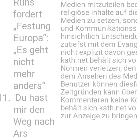
Ruhs
Medien mitzuteilen be
religiöse Inhalte auf 
fordert
Medien zu setzen, sond
„Festung
und Kommunikationsst
hinsichtlich Entscheid
Europa“:
zutiefst mit dem Eva
„Es geht
nicht explizit davon ge
kath.net behält sich v
nicht
Normen verletzen, den
mehr
dem Ansehen des Mediu
Benutzer können diesfa
anders“
Zeitgründen kann über
'Du hast
Kommentaren keine Ko
behält sich kath.net vo
mir den
zur Anzeige zu bringen
Weg nach
Ars