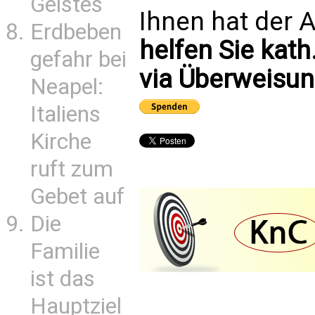
Geistes
Ihnen hat der A
Erdbeben
helfen Sie kath
gefahr bei
via Überweisun
Neapel:
Italiens
Kirche
ruft zum
Gebet auf
Die
Familie
ist das
Hauptziel