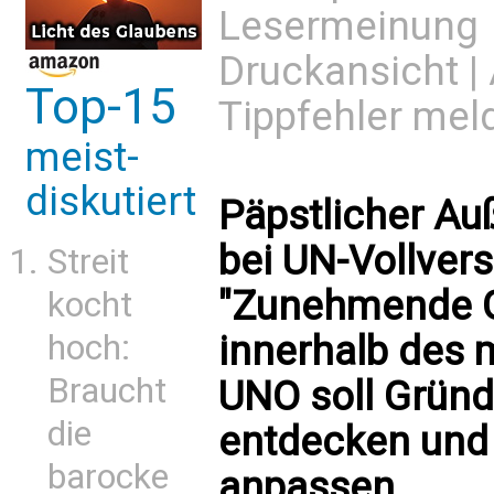
Lesermeinung
Druckansicht
|
Top-15
Tippfehler mel
meist-
diskutiert
Päpstlicher Au
bei UN-Vollver
Streit
"Zunehmende G
kocht
hoch:
innerhalb des m
Braucht
UNO soll Grün
die
entdecken und 
barocke
anpassen