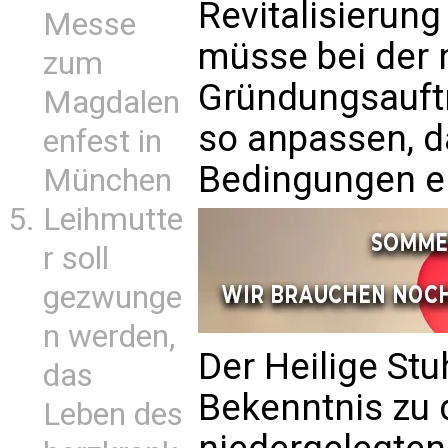
Revitalisierun
Messe
müsse bei der 
zum
Gründungsauft
Magdalen
so anpassen, d
enfest in
Bedingungen e
München
Leihmutte
r soll
gezwunge
n werden,
Der Heilige Stu
das
Bekenntnis zu 
Leben des