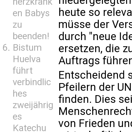
niedergelegten 
herzkrank
heute so relev
en Babys
müsse der Vers
zu
durch "neue I
beenden!
Bistum
ersetzen, die 
Huelva
Auftrags führe
führt
Entscheidend s
verbindlic
Pfeilern der UN
hes
finden. Dies se
zweijährig
Menschenrechte
es
von Frieden und
Katechu