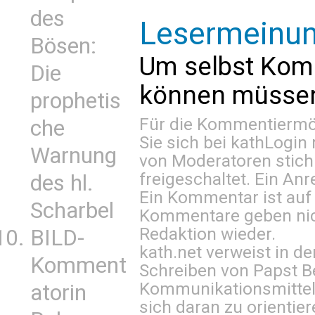
des
Lesermeinu
Bösen:
Um selbst Kom
Die
können müssen 
prophetis
Für die Kommentiermög
che
Sie sich bei
kathLogin 
Warnung
von Moderatoren stich
freigeschaltet. Ein Anr
des hl.
Ein Kommentar ist auf
Scharbel
Kommentare geben nic
Redaktion wieder.
BILD-
kath.net verweist in
Komment
Schreiben von Papst B
Kommunikationsmittel 
atorin
sich daran zu orientie