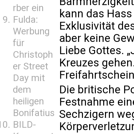
Barmherzigkei
rber ein
kann das Hass 
Fulda:
Exklusivität de
Werbung
aber keine Gew
für
Liebe Gottes. 
Christoph
Kreuzes gehen
er Street
Freifahrtschein“
Day mit
Die britische Po
dem
Festnahme ein
heiligen
Bonifatius
Sechzigern we
BILD-
Körperverletzun