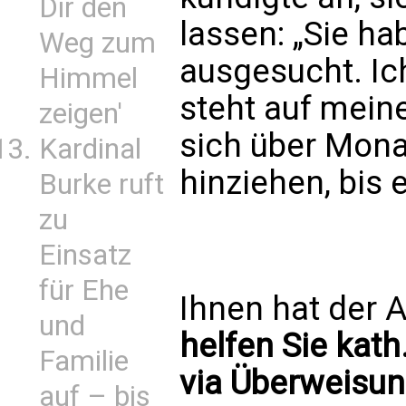
Dir den
lassen: „Sie h
Weg zum
ausgesucht. Ich
Himmel
steht auf meine
zeigen'
sich über Mona
Kardinal
hinziehen, bis 
Burke ruft
zu
Einsatz
für Ehe
Ihnen hat der A
und
helfen Sie kath
Familie
via Überweisun
auf – bis