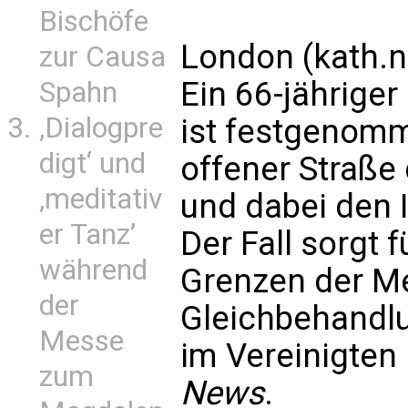
Bischöfe
London (kath.n
zur Causa
Ein 66-jähriger
Spahn
‚Dialogpre
ist festgenomm
digt‘ und
offener Straße
‚meditativ
und dabei den I
er Tanz’
Der Fall sorgt 
während
Grenzen der Me
der
Gleichbehandlu
Messe
im Vereinigten 
zum
News
.