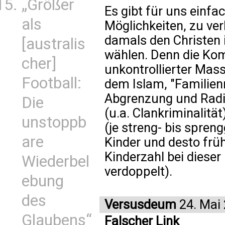
„Größer
Es gibt für uns einfa
als
Möglichkeiten, zu ver
damals den Christen 
[australis
wählen. Denn die Kom
cher]
unkontrollierter Ma
Football:
dem Islam, "Familien
Abgrenzung und Radik
Die
(u.a. Clankriminalitä
unstoppb
(je streng- bis spren
are
Kinder und desto frü
Kinderzahl bei diese
Wiederbel
verdoppelt).
ebung
des
Versusdeum
24. Mai
Glaubens“
Falscher Link