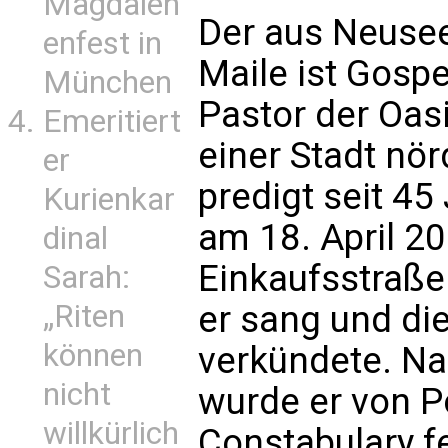
Magdalen
Der aus Neuse
enfest in
Maile ist Gospe
München
Pastor der Oasi
Emeritiert
einer Stadt nör
er
predigt seit 45
Kurienkar
am 18. April 20
dinal
Einkaufsstraße
Sarah:
„Riten
er sang und die
können
verkündete. N
nicht
wurde er von Po
willkürlich
Constabulary 