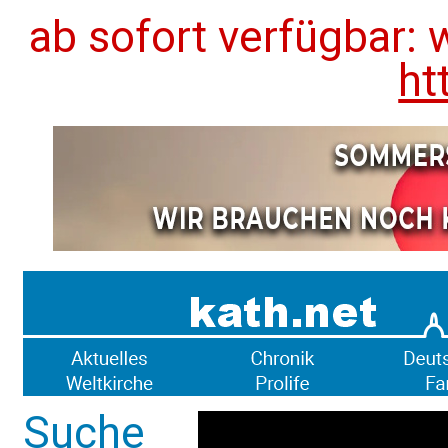
ab sofort verfügbar: 
ht
Suche