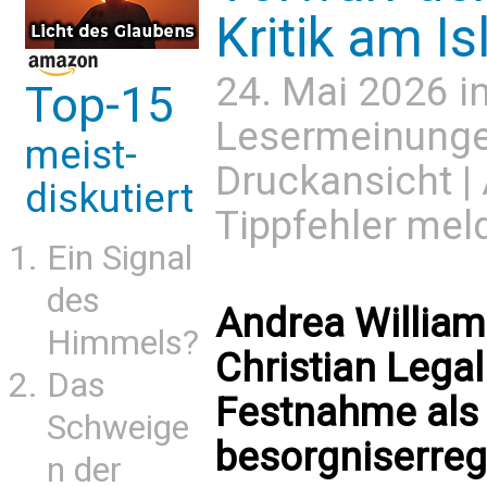
Kritik am I
24. Mai 2026 i
Top-15
Lesermeinung
meist-
Druckansicht
|
diskutiert
Tippfehler mel
Ein Signal
des
Andrea William
Himmels?
Christian Legal
Das
Festnahme als 
Schweige
besorgniserreg
n der