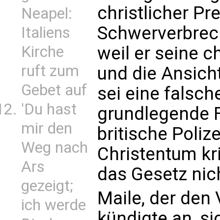
christlicher Pr
Neapel:
Schwerverbrech
Italiens
Kirche
weil er seine 
ruft zum
und die Ansich
Gebet auf
sei eine falsch
'Du hast
grundlegende F
mir den
britische Poli
Weg nach
Christentum kr
Ars
das Gesetz nic
gezeigt;
Maile, der den 
ich werde
kündigte an, si