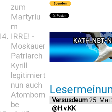
zum
Martyriu
m
IRRE! -
Moskauer
Patriarch
Kyrill
legitimiert
nun auch
Lesermeinu
Atombom
Versusdeum
25. Mai
be
@H.v.KK