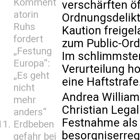
Komment
verschärften ö
atorin
Ordnungsdelikt
Ruhs
Kaution freigel
fordert
zum Public-Ord
„Festung
Im schlimmsten
Europa“:
Verurteilung h
„Es geht
eine Haftstrafe
nicht
Andrea William
mehr
Christian Legal
anders“
Festnahme als 
Erdbeben
besorgniserrege
gefahr bei