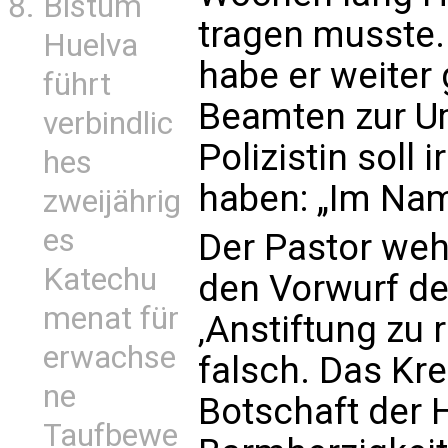
Bistum
tragen musste
Huelva
habe er weiter 
führt
Beamten zur Um
verbindlic
Polizistin soll
hes
haben: „Im Name
zweijährig
es
Der Pastor weh
Katechu
den Vorwurf de
menat für
‚Anstiftung zu 
erwachse
falsch. Das Kreu
ne
Botschaft der 
Taufbewe