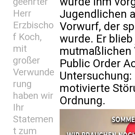
wurde ihm vorg
geehrter
Jugendlichen a
Herr
Erzbischo
Vorwurf, der sp
f Koch,
wurde. Er blie
mit
mutmaßlichen 
großer
Public Order Ac
Verwunde
Untersuchung: r
rung
motivierte Stör
haben wir
Ordnung.
Ihr
Statemen
t zum