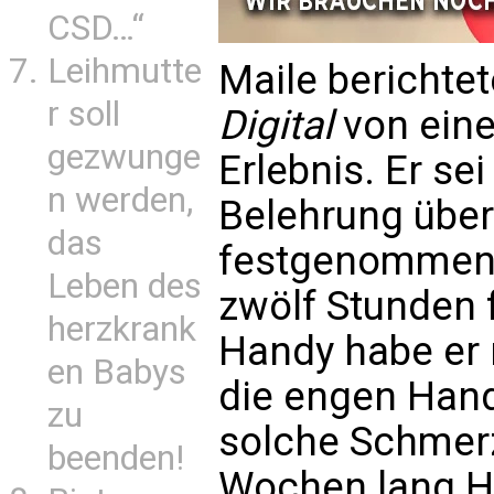
CSD…“
Leihmutte
Maile berichte
r soll
Digital
von ein
gezwunge
Erlebnis. Er s
n werden,
Belehrung über
das
festgenommen, 
Leben des
zwölf Stunden 
herzkrank
Handy habe er 
en Babys
die engen Hand
zu
solche Schmerze
beenden!
Wochen lang H