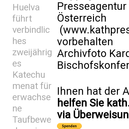
Presseagentur
Huelva
Österreich
führt
(www.kathpress
verbindlic
vorbehalten
hes
zweijährig
Archivfoto Kar
es
Bischofskonfe
Katechu
menat für
Ihnen hat der A
erwachse
helfen Sie kath
ne
via Überweisun
Taufbewe