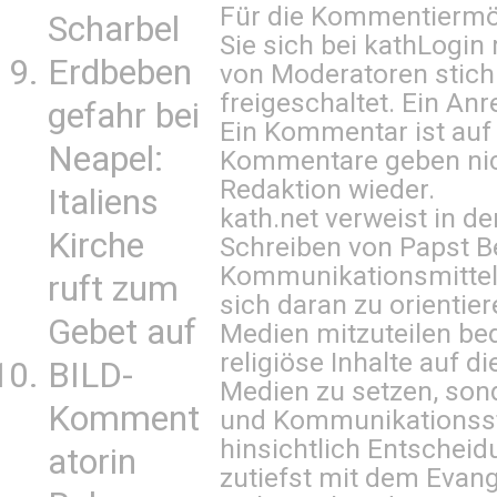
Für die Kommentiermög
Scharbel
Sie sich bei
kathLogin 
Erdbeben
von Moderatoren stich
freigeschaltet. Ein Anr
gefahr bei
Ein Kommentar ist auf
Neapel:
Kommentare geben nic
Redaktion wieder.
Italiens
kath.net verweist in
Kirche
Schreiben von Papst B
Kommunikationsmittel 
ruft zum
sich daran zu orientie
Gebet auf
Medien mitzuteilen be
religiöse Inhalte auf 
BILD-
Medien zu setzen, sond
Komment
und Kommunikationsst
hinsichtlich Entscheid
atorin
zutiefst mit dem Eva