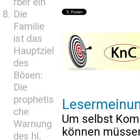
rber ein
Die
Familie
ist das
Hauptziel
des
Bösen:
Die
prophetis
Lesermeinu
che
Um selbst Kom
Warnung
können müssen 
des hl.