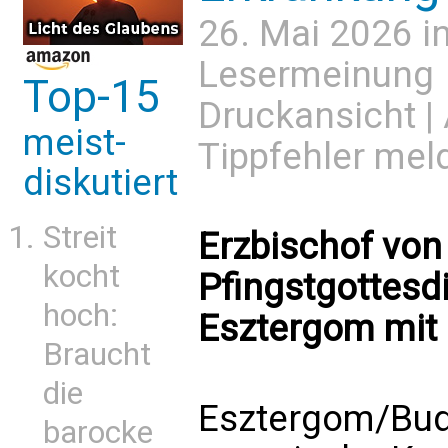
26. Mai 2026 i
Lesermeinung
Top-15
Druckansicht
|
meist-
Tippfehler mel
diskutiert
Streit
Erzbischof von
kocht
Pfingstgottesdi
hoch:
Esztergom mit
Braucht
die
Esztergom/Bud
barocke