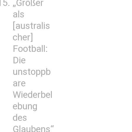
„Größer
als
[australis
cher]
Football:
Die
unstoppb
are
Wiederbel
ebung
des
Glaubens“