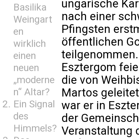
ungarische Kard
Basilika
nach einer sch
Weingart
Pfingsten erst
en
öffentlichen G
wirklich
teilgenommen. 
einen
Esztergom feie
neuen
die von Weihbi
„moderne
Martos geleite
n“ Altar?
Ein Signal
war er in Eszt
des
der Gemeinscha
Himmels?
Veranstaltung 