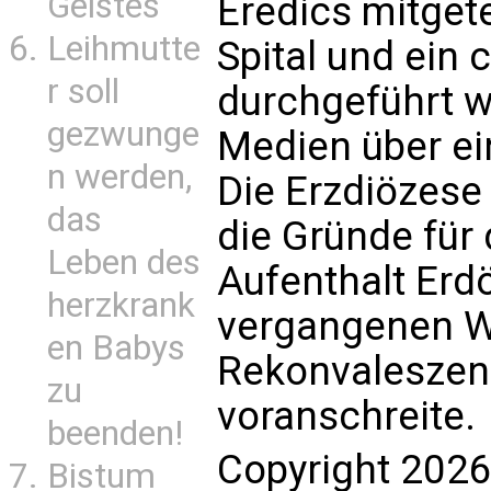
Geistes
Eredics mitgete
Leihmutte
Spital und ein c
r soll
durchgeführt w
gezwunge
Medien über ei
n werden,
Die Erzdiözese
das
die Gründe für
Leben des
Aufenthalt Erdö
herzkrank
vergangenen Wo
en Babys
Rekonvaleszenz
zu
voranschreite.
beenden!
Copyright 2026
Bistum