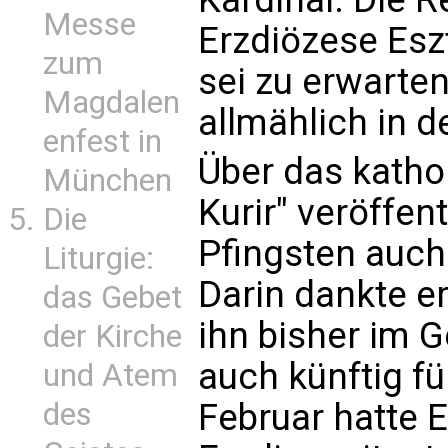
Messe
Erzdiözese Esz
zum
sei zu erwarten
Magdalen
allmählich in d
enfest in
Über das katho
München
Kurir" veröffen
Die
Pfingsten auch
Liturgie:
Darin dankte er
das Gebet
ihn bisher im 
der Kirche
auch künftig f
und Atem
des
Februar hatte 