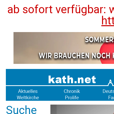
ab sofort verfügbar: 
ht
Suche