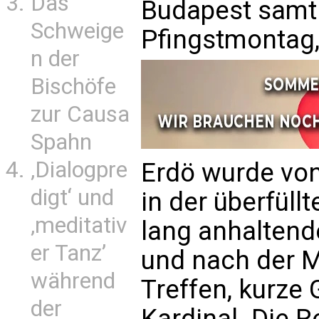
Das
Budapest samt
Schweige
Pfingstmontag
n der
Bischöfe
zur Causa
Spahn
‚Dialogpre
Erdö wurde von
digt‘ und
in der überfüll
‚meditativ
lang anhaltend
er Tanz’
und nach der 
während
Treffen, kurze
der
Kardinal. Die Re