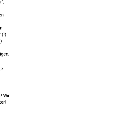
r“,
en
en
 (!)
)
igen,
n?
! Wir
er!