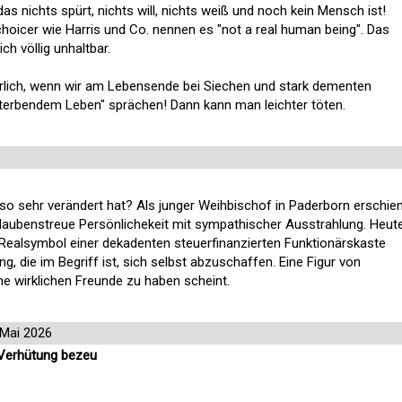
as nichts spürt, nichts will, nichts weiß und noch kein Mensch ist!
hoicer wie Harris und Co. nennen es "not a real human being". Das
ch völlig unhaltbar.
hrlich, wenn wir am Lebensende bei Siechen und stark dementen
sterbendem Leben" sprächen! Dann kann man leichter töten.
 so sehr verändert hat? Als junger Weihbischof in Paderborn erschie
 glaubenstreue Persönlichekeit mit sympathischer Ausstrahlung. Heut
s Realsymbol einer dekadenten steuerfinanzierten Funktionärskaste
ng, die im Begriff ist, sich selbst abzuschaffen. Eine Figur von
ine wirklichen Freunde zu haben scheint.
 Mai 2026
 Verhütung bezeu