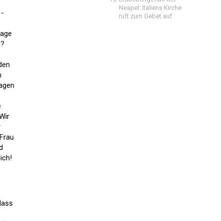
Neapel: Italiens Kirche
 -
ruft zum Gebet auf
lage
n?
 den
n
lagen
e
Wir
r
 Frau
d
ich!
dass