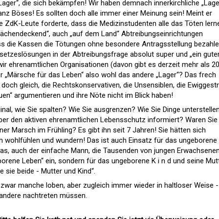
„Lager“, die sich bekämpfen! Wir haben demnach innerkirchliche „Lage
anz Böses! Es sollten doch alle immer einer Meinung sein! Meint er
wie ZdK-Leute forderte, dass die Medizinstudenten alle das Töten lern
„flächendeckend“, auch „auf dem Land“ Abtreibungseinrichtungen
ass die Kassen die Tötungen ohne besondere Antragsstellung bezahl
setzeslösungen in der Abtreibungsfrage absolut super und „ein guter
r ehrenamtlichen Organisationen (davon gibt es derzeit mehr als 20
er „Märsche für das Leben“ also wohl das andere „Lager“? Das frech
doch gleich, die Rechtskonservativen, die Unsensiblen, die Ewiggestr
auen“ argumentieren und ihre Nöte nicht im Blick haben!
dinal, wie Sie spalten? Wie Sie ausgrenzen? Wie Sie Dinge unterstelle
ber den aktiven ehrenamtlichen Lebensschutz informiert? Waren Sie
 Marsch im Frühling? Es gibt ihn seit 7 Jahren! Sie hätten sich
ch wohlfühlen und wundern! Das ist auch Einsatz für das ungeborene
das, auch der einfache Mann, die Tausenden von jungen Erwachsenen
borene Leben“ ein, sondern für das ungeborene K i n d und seine Mutt
e sie beide - Mutter und Kind“.
e zwar manche loben, aber zugleich immer wieder in haltloser Weise -
n andere nachtreten müssen.