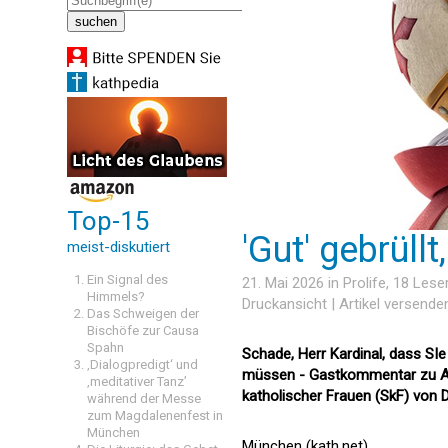
Top-15
'Gut' gebrüll
meist-diskutiert
Ein Signal des
21. Mai 2026 in
Prolife
, 18 Les
Himmels?
Druckansicht
|
Artikel versende
Das Schweigen der
Bischöfe zur Causa
Spahn
Schade, Herr Kardinal, dass SIe
‚Dialogpredigt‘ und
müssen - Gastkommentar zu Au
‚meditativer Tanz’
katholischer Frauen (SkF) von D
während der Messe
zum Magdalenenfest in
München
München (kath.net)