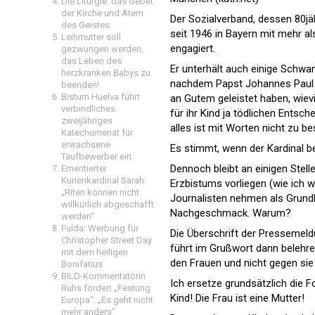
Die Liturgie: das Gebet
der Kirche und Atem
Der Sozialverband, dessen 80jä
des Geistes
seit 1946 in Bayern mit mehr al
Leihmutter soll
engagiert.
gezwungen werden,
das Leben des
Er unterhält auch einige Schwan
herzkranken Babys zu
nachdem Papst Johannes Paul I
beenden!
Bistum Huelva führt
an Gutem geleistet haben, wievi
verbindliches
für ihr Kind ja tödlichen Ents
zweijähriges
alles ist mit Worten nicht zu b
Katechumenat für
erwachsene
Es stimmt, wenn der Kardinal be
Taufbewerber ein
Dennoch bleibt an einigen Stell
Emeritierter
Kurienkardinal Sarah:
Erzbistums vorliegen (wie ich 
„Riten können nicht
Journalisten nehmen als Grundla
willkürlich abgeschafft
Nachgeschmack. Warum?
werden“
Fulda: Werbung für
Die Überschrift der Pressemeldu
Christopher Street Day
führt im Grußwort dann belehre
mit dem heiligen
den Frauen und nicht gegen sie
Bonifatius
BILD-Kommentatorin
Ich ersetze grundsätzlich die 
Ruhs fordert „Festung
Kind! Die Frau ist eine Mutter!
Europa“: „Es geht nicht
mehr anders“