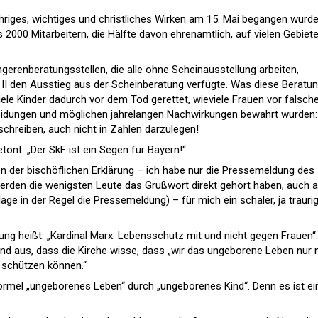
hriges, wichtiges und christliches Wirken am 15. Mai begangen wurde,
s 2000 Mitarbeitern, die Hälfte davon ehrenamtlich, auf vielen Gebiet
gerenberatungsstellen, die alle ohne Scheinausstellung arbeiten,
I den Ausstieg aus der Scheinberatung verfügte. Was diese Beratu
ele Kinder dadurch vor dem Tod gerettet, wieviele Frauen vor falsche
cheidungen und möglichen jahrelangen Nachwirkungen bewahrt wurden:
eschreiben, auch nicht in Zahlen darzulegen!
tont: „Der SkF ist ein Segen für Bayern!“
en der bischöflichen Erklärung – ich habe nur die Pressemeldung des
werden die wenigsten Leute das Grußwort direkt gehört haben, auch a
ge in der Regel die Pressemeldung) – für mich ein schaler, ja trauri
ng heißt: „Kardinal Marx: Lebensschutz mit und nicht gegen Frauen“.
nd aus, dass die Kirche wisse, dass „wir das ungeborene Leben nur 
 schützen können.“
Formel „ungeborenes Leben“ durch „ungeborenes Kind“. Denn es ist ei