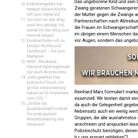
Das ungeborene Kind und sein 
Erdbebengefahr bei
Zwang geratenen Schwangeren zu
Neapel: Italiens Kirche
der Mutter gegen die Zwänge au
ruft zum Gebet auf
'Du hast mir den Weg
Partnerschaften nach Abtreibu
nach Ars gezeigt; ich
die Frauen im Schwangerschaftsk
werde Dir den Weg zum
im übrigen einem Menschen das 
Himmel zeigen'
vor Augen, sondern das ungeb
Kardinal Burke ruft zu
Einsatz für Ehe und
Familie auf – bis zum
Martyrium
IRRE! - Moskauer
Patriarch Kyrill legitimiert
nun auch Atombombe
„Sehr geehrter Herr
Erzbischof Koch, mit
großer Verwunderung
Reinhard Marx formuliert marki
haben wir Ihr Statement
essenziell. Wir leisten damit ei
zum CSD…“
„Größer als
da auch die Gelegenheit gegebe
[australischer] Football:
Nebensatz auch ein wenig wert
Die unstoppbare
Gruppen, die alle ausnahmslos 
Wiederbelebung des
anschreien und anspucken lass
Glaubens“
Polizeischutz benötigen, denen
h r uns erspart geblieben“?