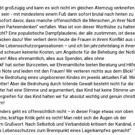
obt großzügig und kann es sich nicht im gleichen Atemzug verkneifen
sein - mit mindestens einem Fuß dann sofort brutal nach hinten zu
 sofort davor, dass manche offensichtlich die Menschen „in ihrer Not
ein Parteiendenken“ verfallen. Was ist von dieser Worthülse zu halte
hl? Eine populistische Dampfplauderei, der alle zustimmen, ist diese
cken dazu! Wer verliert denn heute die Frauen in ihrem Konflikt aus
e Lebensschutzorganisationen – und ich bin jahrzehntelang in ihne
und scheuen keinerlei Kosten, um Angebote für die Behebung der Not
ten! Alles ehrenamtlich, alles aus Spenden, alles ohne
F hat sicher Bürozeiten, wir Ehrenamtliche bieten Beratung und Hilf
 Nöte und leiden mit den Frauen! Wir verlieren nichts aus dem Blick! 
he Bedrohung eines ungeborenen Kindes im jeweils aktuellen Fall. Wi
tter! Aber die Bedrohung durch tötende Gewalt besteht nicht für die
tter hat eine Stimme und argumentiert, das Kind hat keine Stimme un
ergreifen für das Kind halten wir für absolut wichtig und genuin christl
um!
nders geht es offensichtlich nicht – in dieser Frage etwas von oben
iche, kräftige Kritik geht es nicht! Man reibt sich die Augen ob der
m Grußwort. Nach Selbstlob und Verbandslob kritisiert der Kardinal, 
 des Lebensschutzes zum Brennpunkt eines Lagerkampfes gemacht“