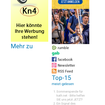
Mehr zu
Top-15
meist-gelesen
Sommerspende für
kath.net - Bitte helfen
SIE uns jetzt JETZT!
Ein Signal des