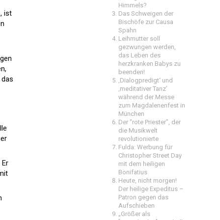
Himmels?
 ist
Das Schweigen der
Bischöfe zur Causa
en
Spahn
Leihmutter soll
gezwungen werden,
das Leben des
ngen
herzkranken Babys zu
n,
beenden!
 das
‚Dialogpredigt‘ und
‚meditativer Tanz’
während der Messe
zum Magdalenenfest in
München
Der "rote Priester", der
lle
die Musikwelt
ger
revolutionierte
Fulda: Werbung für
Christopher Street Day
 Er
mit dem heiligen
Bonifatius
mit
Heute, nicht morgen!
Der heilige Expeditus –
n
Patron gegen das
Aufschieben
„Größer als