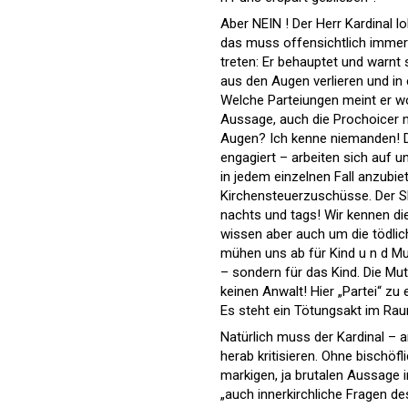
Aber NEIN ! Der Herr Kardinal l
das muss offensichtlich immer 
treten: Er behauptet und warnt
aus den Augen verlieren und in 
Welche Parteiungen meint er wo
Aussage, auch die Prochoicer ni
Augen? Ich kenne niemanden! Di
engagiert – arbeiten sich auf 
in jedem einzelnen Fall anzubie
Kirchensteuerzuschüsse. Der Sk
nachts und tags! Wir kennen die
wissen aber auch um die tödlic
mühen uns ab für Kind u n d Mu
– sondern für das Kind. Die Mu
keinen Anwalt! Hier „Partei“ zu 
Es steht ein Tötungsakt im Ra
Natürlich muss der Kardinal – a
herab kritisieren. Ohne bischöfl
markigen, ja brutalen Aussage i
„auch innerkirchliche Fragen