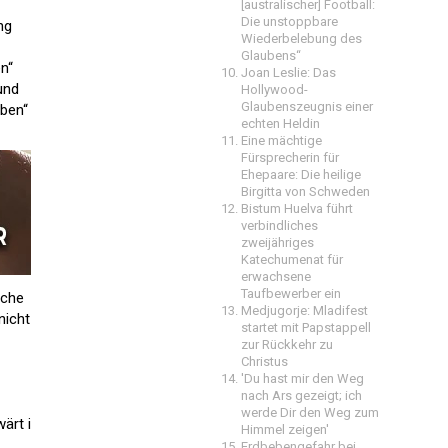
[australischer] Football:
Die unstoppbare
ng
Wiederbelebung des
Glaubens“
n“
Joan Leslie: Das
und
Hollywood-
Glaubenszeugnis einer
eben“
echten Heldin
Eine mächtige
Fürsprecherin für
Ehepaare: Die heilige
Birgitta von Schweden
Bistum Huelva führt
verbindliches
zweijähriges
Katechumenat für
erwachsene
Taufbewerber ein
rche
Medjugorje: Mladifest
nicht
startet mit Papstappell
zur Rückkehr zu
Christus
'Du hast mir den Weg
nach Ars gezeigt; ich
werde Dir den Weg zum
ärt i
Himmel zeigen'
Erdbebengefahr bei