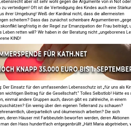
Lebensrecht aber ist sehr wohl gegen die Argumente von in Not oder
 verteidigen! Oft ist die Verteidigung des Kindes auch eine Stärku
s ihrer Umgebung! Weiß der Kardinal nicht, dass die allermeisten
ngen scheitern? Dass das zunächst scheinbare Argumentieren „gege
onflikt langfristig in der Regel zur Emanzipation der Frau beiträgt, 
Leben retten will? Wir haben in der Beratung nicht „ungeborenes L
orene KIND!
g: Der Einsatz für den umfassenden Lebensschutz ist „für uns als Ki
nen wichtigen Beitrag für die Gesellschaft.“ Tolles Selbstlob! Hätte es 
n, einmal andere Gruppen auch, davon gibt es zahlreiche, in einem
zuschätzen? Ein wenig über den eigenen Tellerrand zu schauen?
ehrenamtlich, überparteilich und ökumenisch arbeiten? Die sich
en, deren Häuser mit Farbbeuteln beworfen werden, deren Aktionen
 man den Hass hundertfach entgegenbrüllt „Hätt Maria abgetrieben, w