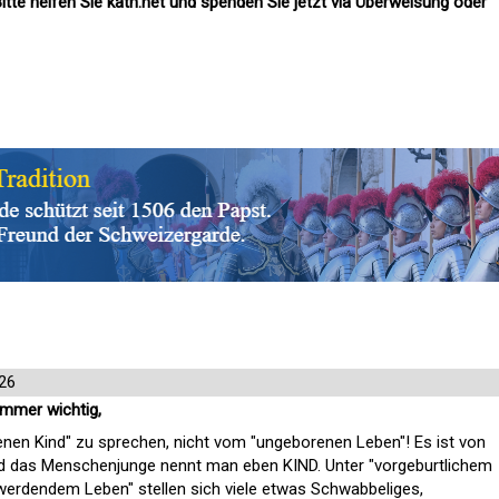
itte helfen Sie kath.net und spenden Sie jetzt via Überweisung oder
26
 immer wichtig,
nen Kind" zu sprechen, nicht vom "ungeborenen Leben"! Es ist von
d das Menschenjunge nennt man eben KIND. Unter "vorgeburtlichem
"werdendem Leben" stellen sich viele etwas Schwabbeliges,