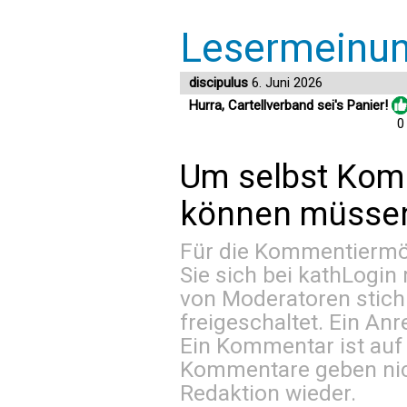
Lesermeinu
discipulus
6. Juni 2026
Hurra, Cartellverband sei's Panier!
0
Um selbst Kom
können müssen 
Für die Kommentiermög
Sie sich bei
kathLogin 
von Moderatoren stich
freigeschaltet. Ein Anr
Ein Kommentar ist auf
Kommentare geben nic
Redaktion wieder.