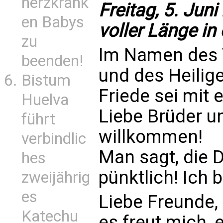
herzkrank
Freitag, 5. Jun
en Babys
voller Länge in
zu
Im Namen des 
beenden!
und des Heilig
Bistum
Friede sei mit 
Huelva
Liebe Brüder u
führt
willkommen!
verbindlic
Man sagt, die 
hes
pünktlich! Ich 
zweijährig
es
Liebe Freunde,
Katechu
es freut mich, 