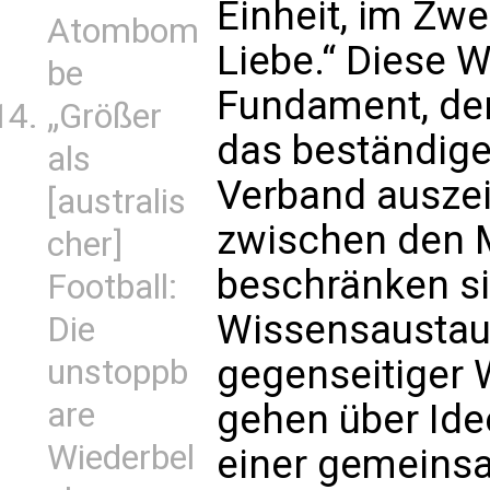
Einheit, im Zwei
Atombom
Liebe.“ Diese 
be
Fundament, den
„Größer
das beständige
als
Verband ausze
[australis
zwischen den M
cher]
beschränken si
Football:
Wissensaustaus
Die
gegenseitiger 
unstoppb
are
gehen über Ide
Wiederbel
einer gemeinsa