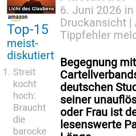
6. Juni 2026 i
Druckansicht
|
Top-15
Tippfehler mel
meist-
diskutiert
Begegnung mit 
Streit
Cartellverband
kocht
deutschen Stud
hoch:
seiner unauflö
Braucht
oder Frau ist de
die
lesenswerte Pa
barocke