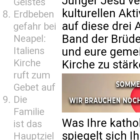
Jünger Jesu ve
Geistes
kulturellen Akt
Erdbeben
auf diese drei
gefahr bei
Band der Brüder
Neapel:
Italiens
und eure geme
Kirche
Kirche zu stärk
ruft zum
Gebet auf
Die
Familie
Was Ihre katholi
ist das
spiegelt sich I
Hauptziel