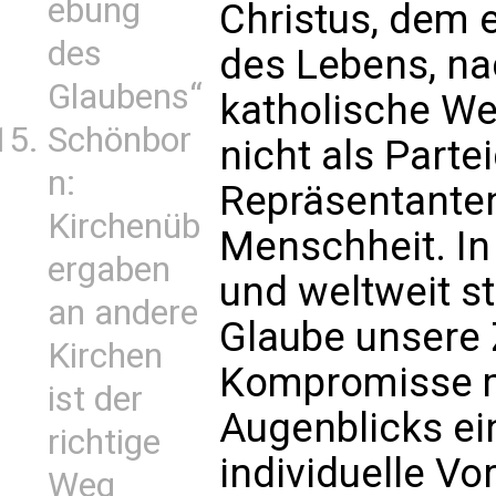
ebung
Christus, dem 
des
des Lebens, na
Glaubens“
katholische Wer
Schönbor
nicht als Parte
n:
Repräsentante
Kirchenüb
Menschheit. In 
ergaben
und weltweit st
an andere
Glaube unsere
Kirchen
Kompromisse m
ist der
Augenblicks e
richtige
individuelle Vo
Weg