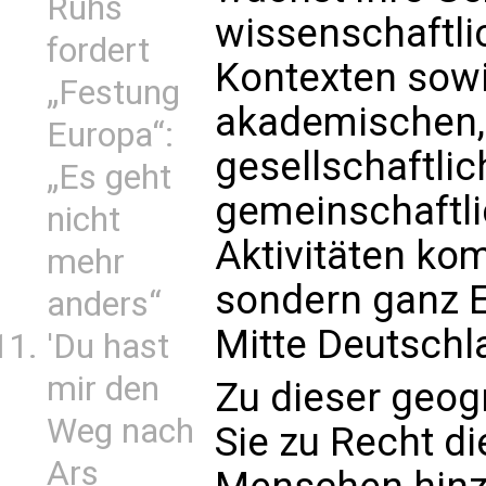
Ruhs
wissenschaftli
fordert
Kontexten sowi
„Festung
akademischen, 
Europa“:
gesellschaftlic
„Es geht
gemeinschaftli
nicht
Aktivitäten ko
mehr
sondern ganz E
anders“
Mitte Deutschla
'Du hast
mir den
Zu dieser geogr
Weg nach
Sie zu Recht die
Ars