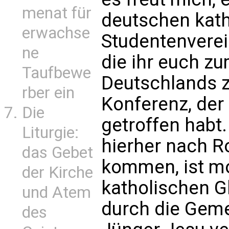
menat für
deutschen kat
erwachse
Studentenverei
ne
die ihr euch z
Taufbewe
Deutschlands 
rber ein
Konferenz, der
Die
getroffen habt
Liturgie:
hierher nach R
das Gebet
kommen, ist mo
der Kirche
katholischen G
und Atem
durch die Geme
des