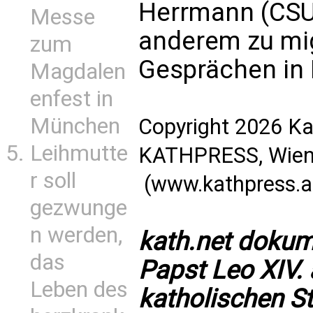
Herrmann (CSU),
Messe
anderem zu mig
zum
Gesprächen in 
Magdalen
enfest in
München
Copyright 2026 Ka
Leihmutte
KATHPRESS, Wien,
r soll
(
www.kathpress.a
gezwunge
n werden,
kath.net dokum
das
Papst Leo XIV.
Leben des
katholischen S