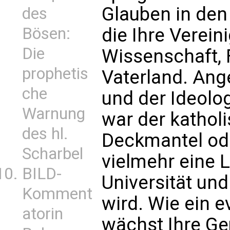
Glauben in den
des
Bösen:
die Ihre Vereini
Die
Wissenschaft, 
prophetis
Vaterland. Ang
che
und der Ideolo
Warnung
war der katholi
des hl.
Deckmantel ode
Scharbel
vielmehr eine 
BILD-
Universität und
Komment
wird. Wie ein 
atorin
wächst Ihre Ge