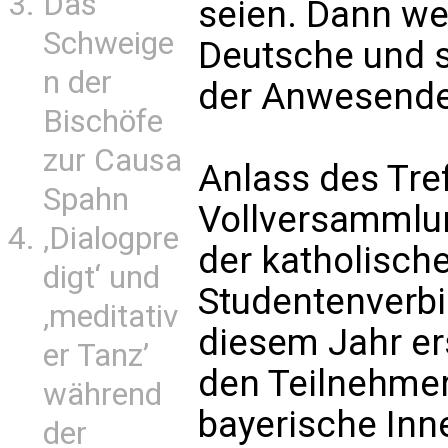
Das
seien. Dann wec
Schweige
Deutsche und s
n der
der Anwesenden
Bischöfe
zur Causa
Anlass des Tre
Spahn
Vollversammlun
‚Dialogpre
der katholisch
digt‘ und
Studentenverbi
‚meditativ
diesem Jahr er
er Tanz’
den Teilnehmer
während
bayerische Inn
der