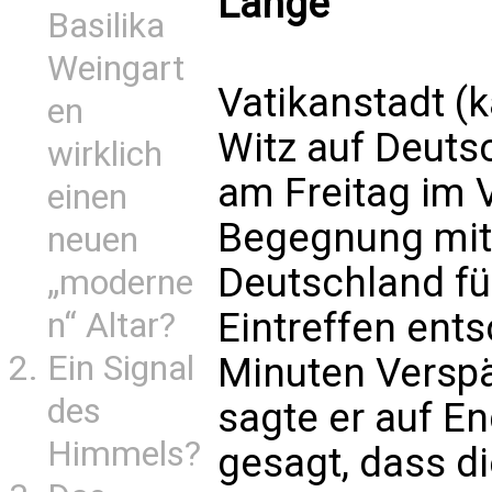
Länge
Basilika
Weingart
Vatikanstadt (
en
Witz auf Deutsc
wirklich
am Freitag im V
einen
Begegnung mit
neuen
Deutschland fü
„moderne
Eintreffen ents
n“ Altar?
Ein Signal
Minuten Verspä
des
sagte er auf E
Himmels?
gesagt, dass d