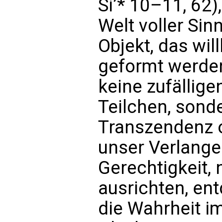
Si’* 10–11, 62),
Welt voller Sin
Objekt, das wil
geformt werden
keine zufälli
Teilchen, sonde
Transzendenz o
unser Verlang
Gerechtigkeit,
ausrichten, e
die Wahrheit i