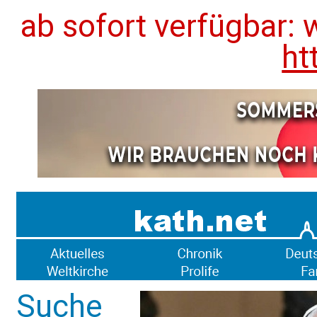
ab sofort verfügbar: 
ht
Suche