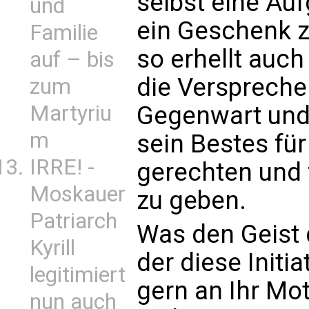
selbst eine A
und
ein Geschenk zu
Familie
so erhellt auc
auf – bis
die Versprech
zum
Martyriu
Gegenwart und 
m
sein Bestes fü
IRRE! -
gerechten und 
Moskauer
zu geben.
Patriarch
Was den Geist 
Kyrill
der diese Initia
legitimiert
gern an Ihr Mo
nun auch