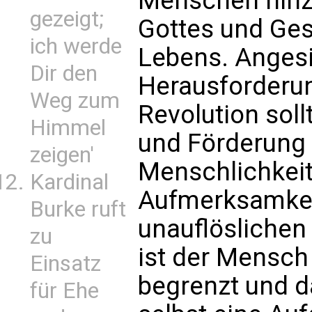
Menschen hinz
gezeigt;
Gottes und Ges
ich werde
Lebens. Angesi
Dir den
Herausforderu
Weg zum
Revolution soll
Himmel
und Förderung
zeigen'
Menschlichkei
Kardinal
Aufmerksamkei
Burke ruft
unauflöslichen
zu
ist der Mensch 
Einsatz
begrenzt und d
für Ehe