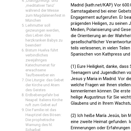
‚Dialogpredigt‘ und
Madrid (kath.net/KAP) Vor 600.
‚meditativer Tanz’
während der Messe
Samstagabend bei einer Gebetsvi
zum Magdalenenfest in
Engagement aufgerufen. Er bea
München
prägenden Heiligen, zu seinen J
Leihmutter soll
Medien, Polarisierung und Gesel
gezwungen werden,
das Leben des
die Orientierung an der Wahrhei
herzkranken Babys zu
gesellschaftlicher Verantwortu
beenden!
teils verlesenen, in vielen Tei
Bistum Huelva führt
Spanischen von Kathpress und
verbindliches
zweijähriges
Katechumenat für
(1) Eure Heiligkeit, danke, das
erwachsene
Teenagern und Jugendlichen vo
Taufbewerber ein
Jesus y Maria in Madrid. Vor 
Die Liturgie: das Gebet
welche Fragen wir Ihnen stellen
der Kirche und Atem
des Geistes
kennenlernen können. Die erste 
Erdbebengefahr bei
heilige Augustinus für Sie wich
Neapel: Italiens Kirche
Glaubens und in Ihrem Wachstu
ruft zum Gebet auf
Die Familie ist das
Hauptziel des Bösen:
(2) Ich heiße María Jesús, bin M
Die prophetische
eine zweite Heimat gefunden. I
Warnung des hl.
Erinnerungen oder Erfahrungen
Scharbel