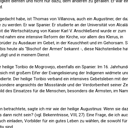
igkeit dienten und nicht nur dazu, dem anderen zu gefallen. Er war ei
d.
ch gedacht habe, ist Thomas von Villanova, auch ein Augustiner, der d
e zu werden. Er war Spanier. Er studierte an der Universität von Alcal
it die Wertschätzung von Kaiser Karl V. Anschließend wurde er zum
d nahm eine intensive Reform der Kirche, vor allem des Klerus, in
tbrüder zu Ausdauer im Gebet, in der Keuschheit und im Gehorsam. S
 bis heute als "Bischof der Armen" bekannt -, diese Nächstenliebe ha
utigt und in meinem Dienst.
r heilige Toribio de Mogrovejo, ebenfalls ein Spanier. Im 16. Jahrhund
 sich mit großem Eifer der Evangelisierung der Indigenen widmete un
dierte. Der heilige Toribio verband ein intensives Gebetsleben mit d
besondere angesichts der Missstände und der Verdorbenheit seiner Zei
rbild des Einsatzes für die Menschen, besonders die Ärmsten, im Na
en betrachtete, sagte ich mir wie der heilige Augustinus: Wenn sie da
 dann nicht sein? (vgl. Bekenntnisse, VIII, 27). Eine Frage, die ich au
ch einladen, Vorbilder für ein gutes Leben zu wählen, die sowohl für
iv sind.