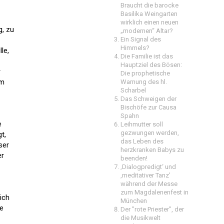
Braucht die barocke
Basilika Weingarten
wirklich einen neuen
, zu
„modernen“ Altar?
Ein Signal des
Himmels?
le,
Die Familie ist das
Hauptziel des Bösen:
r
Die prophetische
em
Warnung des hl.
Scharbel
Das Schweigen der
Bischöfe zur Causa
Spahn
e
Leihmutter soll
gezwungen werden,
t,
das Leben des
ser
herzkranken Babys zu
er
beenden!
‚Dialogpredigt‘ und
‚meditativer Tanz’
während der Messe
zum Magdalenenfest in
ich
München
he
Der "rote Priester", der
die Musikwelt