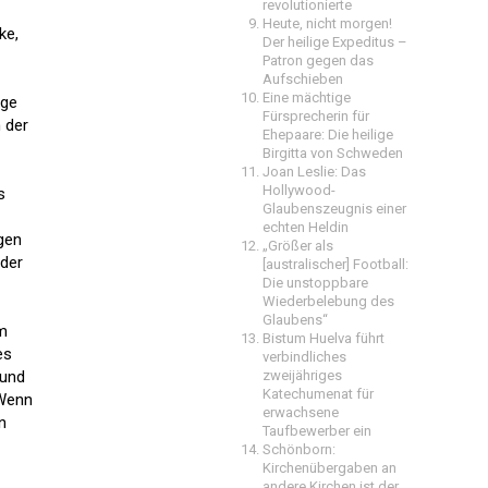
revolutionierte
Heute, nicht morgen!
ke,
Der heilige Expeditus –
Patron gegen das
Aufschieben
Eine mächtige
ige
Fürsprecherin für
 der
Ehepaare: Die heilige
Birgitta von Schweden
Joan Leslie: Das
Hollywood-
s
Glaubenszeugnis einer
echten Heldin
gen
„Größer als
 der
[australischer] Football:
Die unstoppbare
Wiederbelebung des
Glaubens“
um
Bistum Huelva führt
es
verbindliches
 und
zweijähriges
Katechumenat für
 Wenn
erwachsene
n
Taufbewerber ein
Schönborn:
Kirchenübergaben an
andere Kirchen ist der