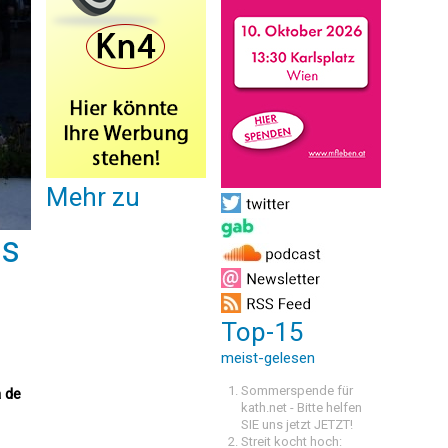
Mehr zu
es
Top-15
meist-gelesen
Sommerspende für
a de
kath.net - Bitte helfen
SIE uns jetzt JETZT!
Streit kocht hoch: