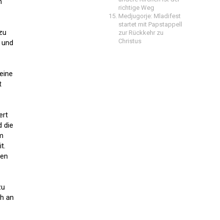
n
richtige Weg
Medjugorje: Mladifest
startet mit Papstappell
azu
zur Rückkehr zu
Christus
á und
eine
t
ert
d die
em
t.
men
zu
ch an