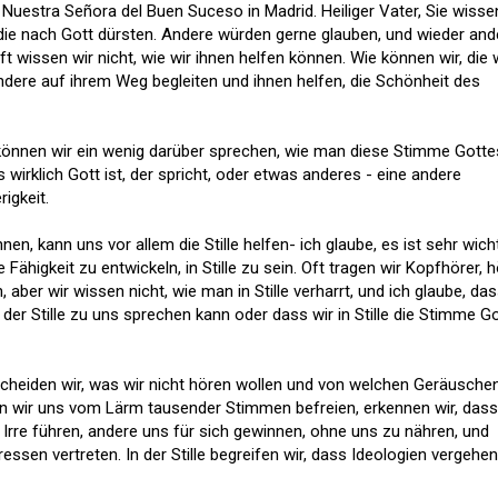
 Nuestra Señora del Buen Suceso in Madrid. Heiliger Vater, Sie wisse
, die nach Gott dürsten. Andere würden gerne glauben, und wieder and
t wissen wir nicht, wie wir ihnen helfen können. Wie können wir, die 
andere auf ihrem Weg begleiten und ihnen helfen, die Schönheit des
 können wir ein wenig darüber sprechen, wie man diese Stimme Gotte
 wirklich Gott ist, der spricht, oder etwas anderes - eine andere
igkeit.
n, kann uns vor allem die Stille helfen- ich glaube, es ist sehr wicht
 Fähigkeit zu entwickeln, in Stille zu sein. Oft tragen wir Kopfhörer, 
aber wir wissen nicht, wie man in Stille verharrt, und ich glaube, da
 der Stille zu uns sprechen kann oder dass wir in Stille die Stimme G
tscheiden wir, was wir nicht hören wollen und von welchen Geräuschen
nn wir uns vom Lärm tausender Stimmen befreien, erkennen wir, dass
rre führen, andere uns für sich gewinnen, ohne uns zu nähren, und
essen vertreten. In der Stille begreifen wir, dass Ideologien vergehen