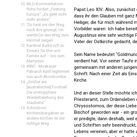
BILD-Kommentatorin
Ruhs fordert „Festung
Papst Leo XIV.: Also, zunächst e
Europa“: „Es geht nicht
dass ihr den Glauben mit ganz M
mehr anders“
Heiliger, die für mich während 
'Du hast mir den Weg
Vorbilder waren. Ich habe berei
nach Ars gezeigt; ich
Augustinus eine sehr wichtige P
werde Dir den Weg zum
Himmel zeigen'
Väter der Ostkirche gedacht, 
Kardinal Burke ruft zu
Einsatz für Ehe und
Sein Name bedeutet "Goldmund"-
Familie auf – bis zum
verdient hat. Vor seiner Taufe 
Martyrium
IRRE! - Moskauer
gemeinsam mit anderen jungen 
Patriarch Kyrill legitimiert
Schrift. Nach einer Zeit als Eins
nun auch Atombombe
Kirche.
„Größer als
[australischer] Football:
Die unstoppbare
Und an dieser Stelle möchte ic
Wiederbelebung des
Priesteramt, zum Ordensleben 
Glaubens“
Chrysostomos, der diese Liebe
Schönborn:
Bischof geworden war - ein gro
Kirchenübergaben an
andere Kirchen ist der
er predigte, dann deshalb, weil
richtige Weg
und Schriften sehr beeindruckt,
Lebens vereinen; aber er hatte 