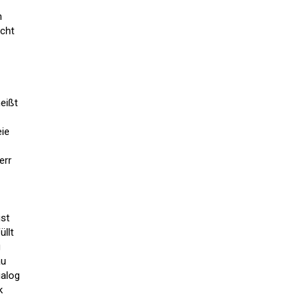
n
ucht
eißt
eie
err
ist
üllt
g
au
ialog
k