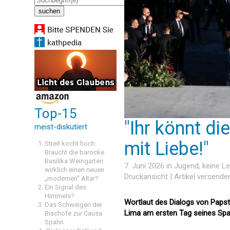
Top-15
"Ihr könnt di
meist-diskutiert
mit Liebe!"
Streit kocht hoch:
Braucht die barocke
Basilika Weingarten
7. Juni 2026 in
Jugend
, keine 
wirklich einen neuen
Druckansicht
|
Artikel versende
„modernen“ Altar?
Ein Signal des
Himmels?
Wortlaut des Dialogs von Papst 
Das Schweigen der
Lima am ersten Tag seines Sp
Bischöfe zur Causa
Spahn