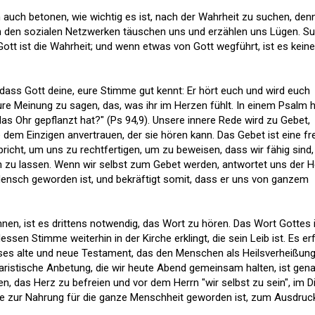
 auch betonen, wie wichtig es ist, nach der Wahrheit zu suchen, den
in den sozialen Netzwerken täuschen uns und erzählen uns Lügen. S
ott ist die Wahrheit; und wenn etwas von Gott wegführt, ist es keine
 dass Gott deine, eure Stimme gut kennt: Er hört euch und wird euch
ure Meinung zu sagen, das, was ihr im Herzen fühlt. In einem Psalm h
 das Ohr gepflanzt hat?" (Ps 94,9). Unsere innere Rede wird zu Gebet,
e dem Einzigen anvertrauen, der sie hören kann. Das Gebet ist eine fr
pricht, um uns zu rechtfertigen, um zu beweisen, dass wir fähig sind,
 zu lassen. Wenn wir selbst zum Gebet werden, antwortet uns der H
ensch geworden ist, und bekräftigt somit, dass er uns von ganzem
en, ist es drittens notwendig, das Wort zu hören. Das Wort Gottes 
essen Stimme weiterhin in der Kirche erklingt, die sein Leib ist. Es erf
ieses alte und neue Testament, das den Menschen als Heilsverheißun
ristische Anbetung, die wir heute Abend gemeinsam halten, ist gen
en, das Herz zu befreien und vor dem Herrn "wir selbst zu sein", im D
die zur Nahrung für die ganze Menschheit geworden ist, zum Ausdruc