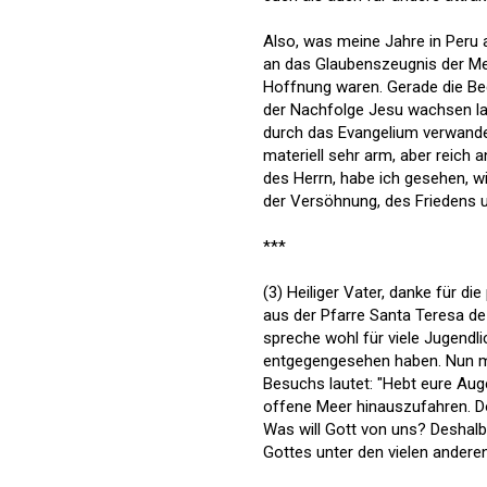
Also, was meine Jahre in Peru a
an das Glaubenszeugnis der Men
Hoffnung waren. Gerade die B
der Nachfolge Jesu wachsen la
durch das Evangelium verwandel
materiell sehr arm, aber reich
des Herrn, habe ich gesehen, wi
der Versöhnung, des Friedens u
***
(3) Heiliger Vater, danke für di
aus der Pfarre Santa Teresa de 
spreche wohl für viele Jugendl
entgegengesehen haben. Nun mö
Besuchs lautet: "Hebt eure Auge
offene Meer hinauszufahren. Do
Was will Gott von uns? Deshalb
Gottes unter den vielen ander