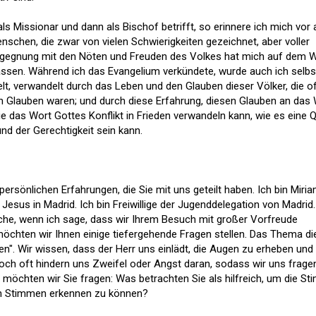
ls Missionar und dann als Bischof betrifft, so erinnere ich mich vor 
schen, die zwar von vielen Schwierigkeiten gezeichnet, aber voller
egegnung mit den Nöten und Freuden des Volkes hat mich auf dem 
ssen. Während ich das Evangelium verkündete, wurde auch ich selbs
t, verwandelt durch das Leben und den Glauben dieser Völker, die o
 an Glauben waren; und durch diese Erfahrung, diesen Glauben an das
e das Wort Gottes Konflikt in Frieden verwandeln kann, wie es eine Q
nd der Gerechtigkeit sein kann.
e persönlichen Erfahrungen, die Sie mit uns geteilt haben. Ich bin Miri
Jesus in Madrid. Ich bin Freiwillige der Jugenddelegation von Madrid.
iche, wenn ich sage, dass wir Ihrem Besuch mit großer Vorfreude
chten wir Ihnen einige tiefergehende Fragen stellen. Das Thema d
n". Wir wissen, dass der Herr uns einlädt, die Augen zu erheben und
ch oft hindern uns Zweifel oder Angst daran, sodass wir uns frage
 möchten wir Sie fragen: Was betrachten Sie als hilfreich, um die S
en Stimmen erkennen zu können?