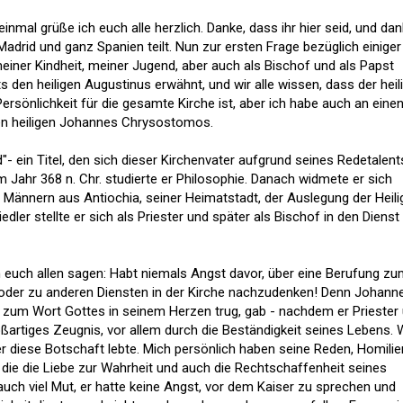
inmal grüße ich euch alle herzlich. Danke, dass ihr hier seid, und dan
adrid und ganz Spanien teilt. Nun zur ersten Frage bezüglich einiger
meiner Kindheit, meiner Jugend, aber auch als Bischof und als Papst
ts den heiligen Augustinus erwähnt, und wir alle wissen, dass der heil
ersönlichkeit für die gesamte Kirche ist, aber ich habe auch an einen
den heiligen Johannes Chrysostomos.
 ein Titel, den sich dieser Kirchenvater aufgrund seines Redetalent
im Jahr 368 n. Chr. studierte er Philosophie. Danach widmete er sich
Männern aus Antiochia, seiner Heimatstadt, der Auslegung der Heili
iedler stellte er sich als Priester und später als Bischof in den Dienst
h euch allen sagen: Habt niemals Angst davor, über eine Berufung z
oder zu anderen Diensten in der Kirche nachzudenken! Denn Johann
 zum Wort Gottes in seinem Herzen trug, gab - nachdem er Priester
ßartiges Zeugnis, vor allem durch die Beständigkeit seines Lebens.
 er diese Botschaft lebte. Mich persönlich haben seine Reden, Homilie
 die die Liebe zur Wahrheit und auch die Rechtschaffenheit seines
auch viel Mut, er hatte keine Angst, vor dem Kaiser zu sprechen und