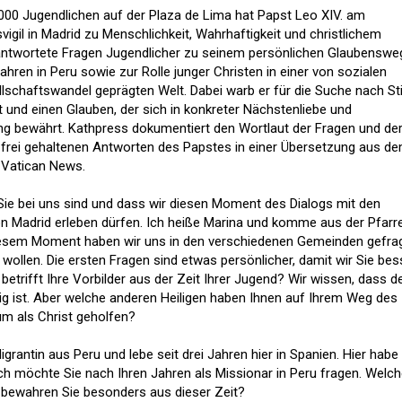
000 Jugendlichen auf der Plaza de Lima hat Papst Leo XIV. am
gil in Madrid zu Menschlichkeit, Wahrhaftigkeit und christlichem
ntwortete Fragen Jugendlicher zu seinem persönlichen Glaubensweg
ahren in Peru sowie zur Rolle junger Christen in einer von sozialen
lschaftswandel geprägten Welt. Dabei warb er für die Suche nach Stil
t und einen Glauben, der sich in konkreter Nächstenliebe und
ng bewährt. Kathpress dokumentiert den Wortlaut der Fragen und de
len frei gehaltenen Antworten des Papstes in einer Übersetzung aus d
 Vatican News.
s Sie bei uns sind und dass wir diesen Moment des Dialogs mit den
n Madrid erleben dürfen. Ich heiße Marina und komme aus der Pfarr
diesem Moment haben wir uns in den verschiedenen Gemeinden gefrag
 wollen. Die ersten Fragen sind etwas persönlicher, damit wir Sie bes
betrifft Ihre Vorbilder aus der Zeit Ihrer Jugend? Wir wissen, dass d
tig ist. Aber welche anderen Heiligen haben Ihnen auf Ihrem Weg des
m als Christ geholfen?
igrantin aus Peru und lebe seit drei Jahren hier in Spanien. Hier habe 
ch möchte Sie nach Ihren Jahren als Missionar in Peru fragen. Welc
 bewahren Sie besonders aus dieser Zeit?