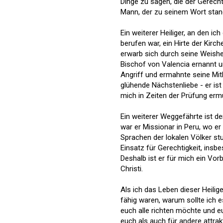
Dinge zu sagen, die der Gerecht
Mann, der zu seinem Wort stan
Ein weiterer Heiliger, an den i
berufen war, ein Hirte der Kirch
erwarb sich durch seine Weishe
Bischof von Valencia ernannt un
Angriff und ermahnte seine Mi
glühende Nächstenliebe - er ist
mich in Zeiten der Prüfung erm
Ein weiterer Weggefährte ist de
war er Missionar in Peru, wo er
Sprachen der lokalen Völker stu
Einsatz für Gerechtigkeit, ins
Deshalb ist er für mich ein Vo
Christi.
Als ich das Leben dieser Heilig
fähig waren, warum sollte ich es
euch alle richten möchte und eu
euch als auch für andere attrakt