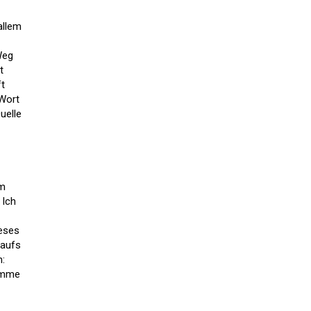
allem
Weg
t
ft
 Wort
uelle
am
 Ich
ieses
 aufs
n:
timme