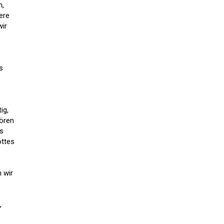
n,
ere
wir
s
ig,
hören
ss
ottes
 wir
,