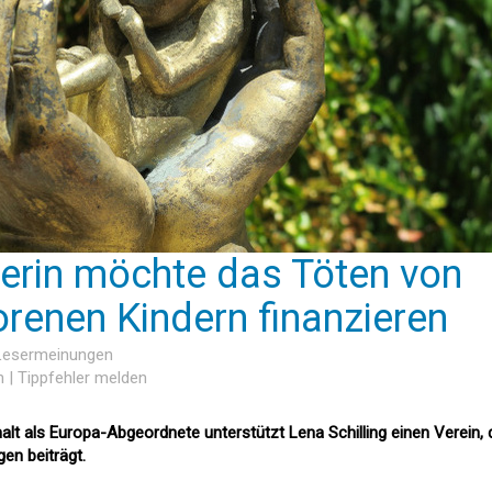
erin möchte das Töten von
renen Kindern finanzieren
 Lesermeinungen
n
|
Tippfehler melden
lt als Europa-Abgeordnete unterstützt Lena Schilling einen Verein, 
en beiträgt.