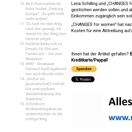
Lena Schilling und „CHANGES f
BILD-Kommentatorin
Ruhs fordert „Festung
gestrichen werden sollen und a
Europa“: „Es geht nicht
Einkommen zugänglich sein sol
mehr anders“
'Du hast mir den Weg
„CHANGES for women“ hat nach 
nach Ars gezeigt; ich
Kosten für eine Abtreibung auf
werde Dir den Weg zum
Himmel zeigen'
Kardinal Burke ruft zu
Einsatz für Ehe und
Ihnen hat der Artikel gefallen?
B
Familie auf – bis zum
Martyrium
Kreditkarte/Paypal!
IRRE! - Moskauer
Patriarch Kyrill legitimiert
nun auch Atombombe
„Größer als
[australischer] Football:
Die unstoppbare
Wiederbelebung des
Glaubens“
Schönborn:
Kirchenübergaben an
andere Kirchen ist der
richtige Weg