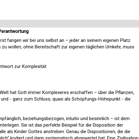
Verantwortung
rerst fangen wir bei uns selbst an – jeder an seinem eigenen Platz.
 zu wollen, ohne Bereitschaft zur eigenen täglichen Umkehr, muss
ntwort zur Komplexität:
!
 Welt hat Gott immer Komplexeres erschaffen – über die Pflanzen,
 und - ganz zum Schluss, quasi als Schöpfungs-Höhepunkt - die
mpfänglich, beziehungsbezogen, intuitiv und besinnlich – ist dem
terlegen. Sie ist das perfekte Beispiel für die Disposition der
alle als Kinder Gottes anstreben. Genau die Dispositionen, die die
lich“ kodiert und dann systematisch abgewertet hat. Eine Zivilisation