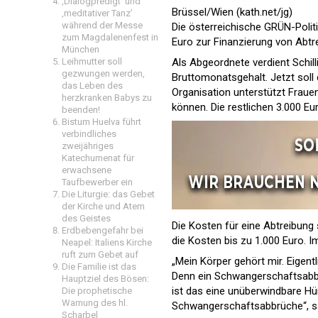
‚Dialogpredigt‘ und
Brüssel/Wien (kath.net/jg)
‚meditativer Tanz’
während der Messe
Die österreichische GRÜN-Polit
zum Magdalenenfest in
Euro zur Finanzierung von Abtr
München
Leihmutter soll
Als Abgeordnete verdient Schil
gezwungen werden,
Bruttomonatsgehalt. Jetzt soll
das Leben des
Organisation unterstützt Frauen
herzkranken Babys zu
können. Die restlichen 3.000 Eu
beenden!
Bistum Huelva führt
verbindliches
zweijähriges
Katechumenat für
erwachsene
Taufbewerber ein
Die Liturgie: das Gebet
der Kirche und Atem
des Geistes
Die Kosten für eine Abtreibung 
Erdbebengefahr bei
die Kosten bis zu 1.000 Euro. 
Neapel: Italiens Kirche
ruft zum Gebet auf
„Mein Körper gehört mir. Eigentl
Die Familie ist das
Denn ein Schwangerschaftsabbru
Hauptziel des Bösen:
ist das eine unüberwindbare Hür
Die prophetische
Warnung des hl.
Schwangerschaftsabbrüche“, sag
Scharbel