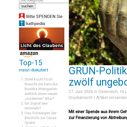
Top-15
GRÜN-Politik
meist-diskutiert
zwölf ungebo
Streit kocht hoch:
Braucht die barocke
Basilika Weingarten
27. Juni 2026 in
Österreich
, 16
wirklich einen neuen
Druckansicht
|
Artikel versende
„modernen“ Altar?
Ein Signal des
Himmels?
Mit einer Spende aus ihrem Geha
Das Schweigen der
zur Finanzierung von Abtreibung
Bischöfe zur Causa
Spahn