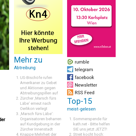
Mehr zu
Abtreibung
US-Bischöfe rufen
Amerikaner zu Gebet
und Aktionen gegen
Abtreibungspillen auf
Zürcher ‚Marsch fürs
Top-15
Läbe‘ erneut nach
Oerlikon verlegt
meist-gelesen
‚Marsch fürs Läbe‘:
Organisatoren beharren
Sommerspende für
der
auf Kundgebung in der
kath.net - Bitte helfen
Zürcher Innenstadt
SIE uns jetzt JETZT!
Knappe Mehrheit der
Streit kocht hoch: