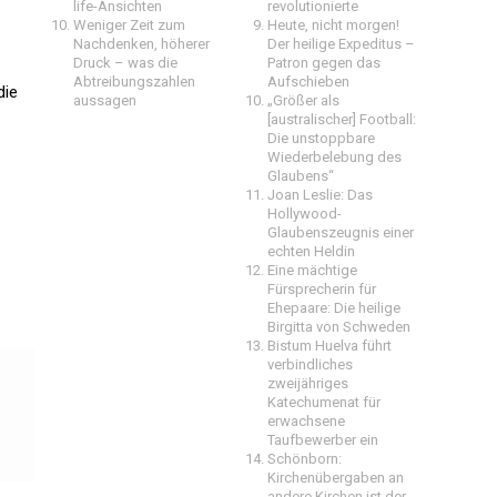
life-Ansichten
revolutionierte
Weniger Zeit zum
Heute, nicht morgen!
Nachdenken, höherer
Der heilige Expeditus –
Druck – was die
Patron gegen das
Abtreibungszahlen
Aufschieben
die
aussagen
„Größer als
[australischer] Football:
Die unstoppbare
Wiederbelebung des
Glaubens“
Joan Leslie: Das
Hollywood-
Glaubenszeugnis einer
echten Heldin
Eine mächtige
Fürsprecherin für
Ehepaare: Die heilige
Birgitta von Schweden
Bistum Huelva führt
verbindliches
zweijähriges
Katechumenat für
erwachsene
Taufbewerber ein
Schönborn:
Kirchenübergaben an
andere Kirchen ist der