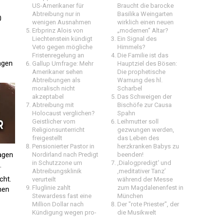
US-Amerikaner für
Braucht die barocke
Abtreibung nur in
Basilika Weingarten
0
wenigen Ausnahmen
wirklich einen neuen
Erbprinz Alois von
„modernen“ Altar?
Liechtenstein kündigt
Ein Signal des
Veto gegen mögliche
Himmels?
Fristenregelung an
Die Familie ist das
ingen
Gallup Umfrage: Mehr
Hauptziel des Bösen:
Amerikaner sehen
Die prophetische
Abtreibungen als
Warnung des hl.
moralisch nicht
Scharbel
akzeptabel
Das Schweigen der
Abtreibung mit
Bischöfe zur Causa
Holocaust verglichen?
Spahn
Geistlicher vom
Leihmutter soll
Religionsunterricht
gezwungen werden,
freigestellt
das Leben des
Pensionierter Pastor in
herzkranken Babys zu
ragen
Nordirland nach Predigt
beenden!
in Schutzzone um
‚Dialogpredigt‘ und
.
Abtreibungsklinik
‚meditativer Tanz’
cht.
verurteilt
während der Messe
Fluglinie zahlt
zum Magdalenenfest in
hen
Stewardess fast eine
München
Million Dollar nach
Der "rote Priester", der
Kündigung wegen pro-
die Musikwelt