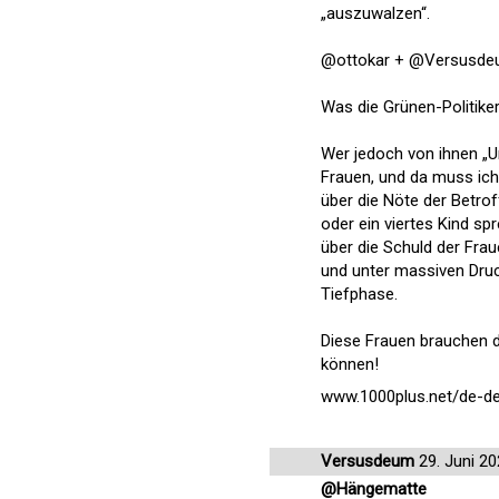
„auszuwalzen“.
@ottokar + @Versusd
Was die Grünen-Politike
Wer jedoch von ihnen „Un
Frauen, und da muss ich
über die Nöte der Betro
oder ein viertes Kind spr
über die Schuld der Fraue
und unter massiven Druc
Tiefphase.
Diese Frauen brauchen d
können!
www.1000plus.net/de-d
Versusdeum
29. Juni 2
@Hängematte