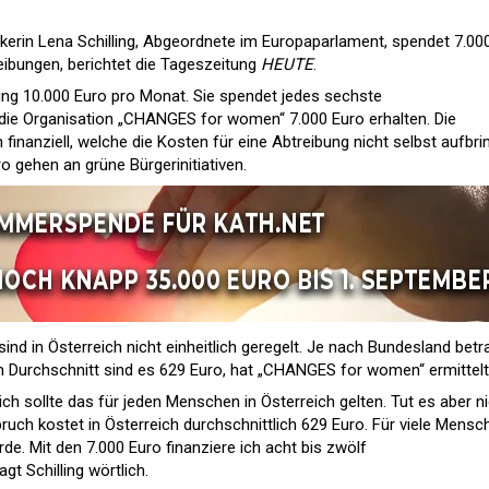
ikerin Lena Schilling, Abgeordnete im Europaparlament, spendet 7.00
eibungen, berichtet die Tageszeitung
HEUTE
.
ling 10.000 Euro pro Monat. Sie spendet jedes sechste
 die Organisation „CHANGES for women“ 7.000 Euro erhalten. Die
 finanziell, welche die Kosten für eine Abtreibung nicht selbst aufbr
ro gehen an grüne Bürgerinitiativen.
sind in Österreich nicht einheitlich geregelt. Je nach Bundesland bet
Im Durchschnitt sind es 629 Euro, hat „CHANGES for women“ ermittelt
ich sollte das für jeden Menschen in Österreich gelten. Tut es aber ni
ch kostet in Österreich durchschnittlich 629 Euro. Für viele Mensc
de. Mit den 7.000 Euro finanziere ich acht bis zwölf
t Schilling wörtlich.