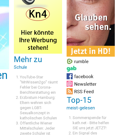
Mehr zu
Schule
en
YouTube-Star
"MrWissen2go" räumt
Fehler bei Corona-
Berichterstattung ein
Erzbistum Hamburg:
Top-15
Eltern wehren sich
meist-gelesen
gegen LGBT-
Sexualkonzept in
Sommerspende für
katholischen Schulen
kath.net - Bitte helfen
Öffentliche Wiener
SIE uns jetzt JETZT!
Mittelschulen: Jeder
Ein Signal des
zweite Schüler ist