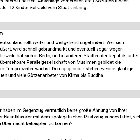
 Internet hetzen, Anschläge vorbereiten etc.) Sozialleistungen
oder 12 Kinder viel Geld vom Staat einbringt.
am
utschland rollt weiter und weitgehend ungehindert. Wer sich
ußert, wird schnell gebrandmarkt und eventuell sogar wegen
lerweile hat sich in Berlin, und in anderen Städten der Republik, unter
bersehbare Parallelgesellschaft von Muslimen gebildet die
ndem Tempo weiter wächst. Dem gegenüber stehen wenige gläubige
isten und viele Götzenanbeter von Klima bis Buddha.
er haben im Gegenzug vermutlich keine große Ahnung von ihrer
her Neuntklässler mit dem apologetischen Rüstzeug ausgestattet, sic
m Übermacht behaupten zu können?