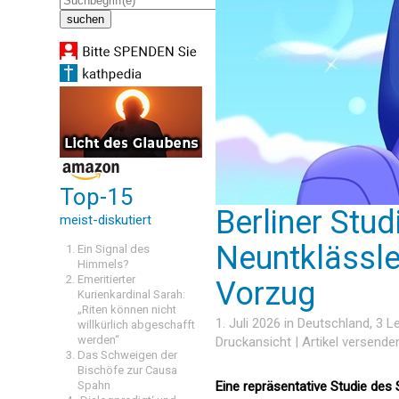
Top-15
Berliner Stud
meist-diskutiert
Neuntklässle
Ein Signal des
Himmels?
Emeritierter
Vorzug
Kurienkardinal Sarah:
„Riten können nicht
1. Juli 2026 in
Deutschland
, 3 
willkürlich abgeschafft
werden“
Druckansicht
|
Artikel versende
Das Schweigen der
Bischöfe zur Causa
Spahn
Eine repräsentative Studie des 