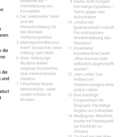
Muslimen auf –
Heute, nicht morgen!
Unterstützung von
Der heilige Expeditus –
os
Konvertiten
Patron gegen das
Der ‚reaktionäre‘ Islam
Aufschieben
und die
„Größer als
Herausforderung für
[australischer] Football:
u
den liberalen
Die unstoppbare
nnen.
Verfassungsstaat
Wiederbelebung des
Islamexperte Mansour
Glaubens“
warnt: Europa hat ‚naive
Emeritierter
n die
Haltung‘ zum Islam
Kurienkardinal Sarah:
enn
Wien: Viele junge
„Riten können nicht
Muslime stellen
willkürlich abgeschafft
religiöse Vorschriften
werden“
 die
über österreichische
Joan Leslie: Das
n und
Gesetze
Hollywood-
Öffentliche Wiener
Glaubenszeugnis einer
Mittelschulen: Jeder
echten Heldin
gebot
zweite Schüler ist
Eine mächtige
t
Moslem
Fürsprecherin für
Ehepaare: Die heilige
Birgitta von Schweden
Medjugorje: Mladifest
startet mit Papstappell
zur Rückkehr zu
Christus
'Du hast mir den Weg