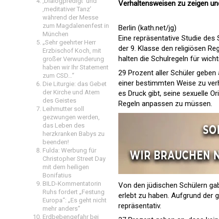
‚Dialogpredigt‘ und
Verhaltensweisen zu zeigen un
‚meditativer Tanz’
während der Messe
zum Magdalenenfest in
Berlin (kath.net/jg)
München
Eine repräsentative Studie des
„Sehr geehrter Herr
der 9. Klasse den religiösen R
Erzbischof Koch, mit
halten die Schulregeln für wich
großer Verwunderung
haben wir Ihr Statement
29 Prozent aller Schüler geben 
zum CSD…“
einer bestimmten Weise zu verha
Die Liturgie: das Gebet
der Kirche und Atem
es Druck gibt, seine sexuelle Or
des Geistes
Regeln anpassen zu müssen.
Leihmutter soll
gezwungen werden,
das Leben des
herzkranken Babys zu
beenden!
Fulda: Werbung für
Christopher Street Day
mit dem heiligen
Bonifatius
BILD-Kommentatorin
Von den jüdischen Schülern gab
Ruhs fordert „Festung
erlebt zu haben. Aufgrund der g
Europa“: „Es geht nicht
repräsentativ.
mehr anders“
Erdbebengefahr bei