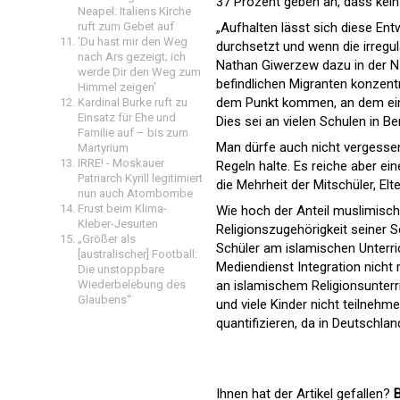
37 Prozent geben an, dass kei
Neapel: Italiens Kirche
ruft zum Gebet auf
„Aufhalten lässt sich diese En
'Du hast mir den Weg
durchsetzt und wenn die irregu
nach Ars gezeigt; ich
Nathan Giwerzew dazu in der NZ
werde Dir den Weg zum
befindlichen Migranten konzentr
Himmel zeigen'
dem Punkt kommen, an dem ein
Kardinal Burke ruft zu
Einsatz für Ehe und
Dies sei an vielen Schulen in Ber
Familie auf – bis zum
Man dürfe auch nicht vergessen
Martyrium
IRRE! - Moskauer
Regeln halte. Es reiche aber ei
Patriarch Kyrill legitimiert
die Mehrheit der Mitschüler, Elt
nun auch Atombombe
Frust beim Klima-
Wie hoch der Anteil muslimische
Kleber-Jesuiten
Religionszugehörigkeit seiner 
„Größer als
Schüler am islamischen Unterrich
[australischer] Football:
Mediendienst Integration nicht 
Die unstoppbare
Wiederbelebung des
an islamischem Religionsunterr
Glaubens“
und viele Kinder nicht teilnehm
quantifizieren, da in Deutschla
Ihnen hat der Artikel gefallen?
B