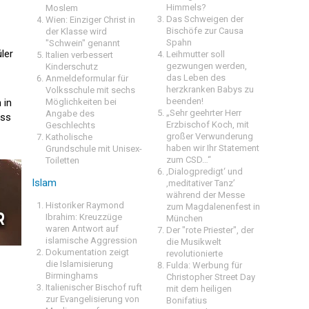
Himmels?
Moslem
Das Schweigen der
Wien: Einziger Christ in
Bischöfe zur Causa
der Klasse wird
Spahn
"Schwein" genannt
ler
Leihmutter soll
Italien verbessert
gezwungen werden,
Kinderschutz
das Leben des
Anmeldeformular für
herzkranken Babys zu
Volksschule mit sechs
beenden!
 in
Möglichkeiten bei
„Sehr geehrter Herr
Angabe des
ass
Erzbischof Koch, mit
Geschlechts
großer Verwunderung
Katholische
haben wir Ihr Statement
Grundschule mit Unisex-
zum CSD…“
Toiletten
‚Dialogpredigt‘ und
Islam
‚meditativer Tanz’
während der Messe
Historiker Raymond
zum Magdalenenfest in
Ibrahim: Kreuzzüge
München
waren Antwort auf
Der "rote Priester", der
islamische Aggression
die Musikwelt
Dokumentation zeigt
revolutionierte
die Islamisierung
Fulda: Werbung für
Birminghams
Christopher Street Day
Italienischer Bischof ruft
mit dem heiligen
zur Evangelisierung von
Bonifatius