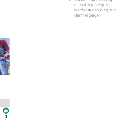
nach Ars gezeigt; ich
werde Dir den Weg zum
Himmel zeigen'
0