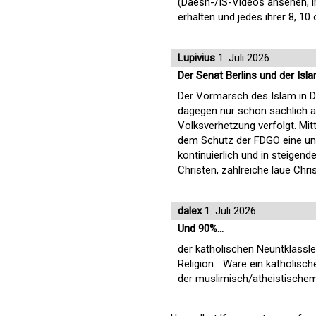
(Daesh-/IS-Videos ansehen, im
erhalten und jedes ihrer 8, 10 
Lupivius
1. Juli 2026
Der Senat Berlins und der Isl
Der Vormarsch des Islam in De
dagegen nur schon sachlich ä
Volksverhetzung verfolgt. Mitt
dem Schutz der FDGO eine unü
kontinuierlich und in steige
Christen, zahlreiche laue Chr
dalex
1. Juli 2026
Und 90%…
der katholischen Neuntklässl
Religion… Wäre ein katholisc
der muslimisch/atheistische