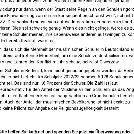
n Druck ausgeübt wird, zehn Prozent haben keine Angaben gemacht.
twicklung nur dann, wenn der Staat seine Regeln an den Schulen rigor
läre Einwanderung von nun an konsequent beschränkt wird“, schreibt
Z. Deutschland müsse sich auf die Integration der bereits im Land
ieren. Dies sei schwierig genug. Wenn dies nicht gelinge, werde es z
zelne Schüler meinen, ihre Lebensweise anderen aufzwingen zu kö
lin bereits Realität, warnt er.
, dass sich die Mehrheit der muslimischen Schüler in Deutschland a
ne dreist auftretende Minderheit, um eine Schule zu destabilisieren, w
ern und Lehren den Konflikt mit ihr scheue, schreibt Giwerzew.
r Schüler in Berlin ist, kann nicht genau angegeben werden, da Berlin
Schüler nicht erhebt. Im Schuljahr 2022/23 nahmen 6.178 Schülerinne
t teil. Das sind nur 1,6 Prozent der Schüler. Die Zahl ist laut
repräsentativ für den Anteil der Muslime an den Schülern, da das An
icht nicht flächendeckend ist, hauptsächlich an Grundschulen besteh
en. Auch der Anteil der muslimischen Bevölkerung ist nicht exakt zu
nd keine Pflicht zur Angabe der Religionszugehörigkeit besteht.
itte helfen Sie kath.net und spenden Sie jetzt via Überweisung oder