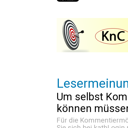
Lesermeinu
Um selbst Kom
können müssen 
Für die Kommentiermög
Sie sich bei
kathLogin 