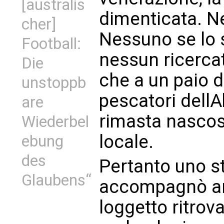
[australis
dimenticata. N
cher]
Nessuno se lo 
Football:
nessun ricercat
Die
che a un paio di
unstoppb
pescatori dellA
are
rimasta nascos
Wiederbel
locale.
ebung
des
Pertanto uno s
Glaubens“
accompagnò anc
loggetto ritro