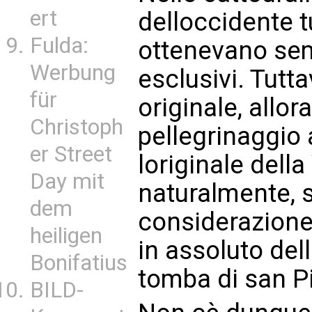
ert
delloccidente t
Fulda:
ottenevano semp
Werbung
esclusivi. Tutt
für
originale, allo
Christoph
pellegrinaggio
er Street
loriginale del
Day mit
naturalmente, s
dem
considerazione 
heiligen
in assoluto del
Bonifatius
tomba di san Pi
BILD-