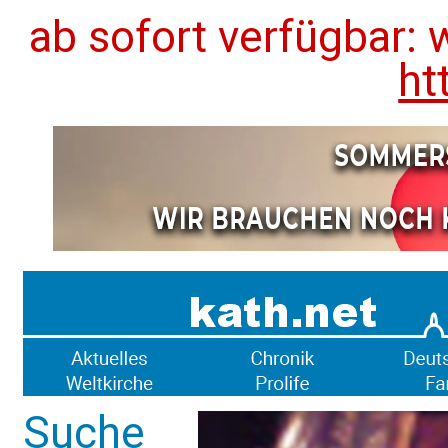
ab sofort verfügbar: 
ht
Suche