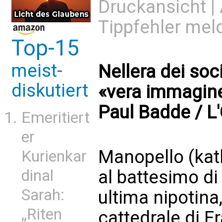
Druckansicht
|
Tippfehler mel
Top-15
meist-
Nellera dei so
diskutiert
«vera immagine»
Paul Badde / 
Emeritiert
er
Manopello (kat
Kurienkar
al battesimo di
dinal
Sarah:
ultima nipotina
„Riten
cattedrale di F