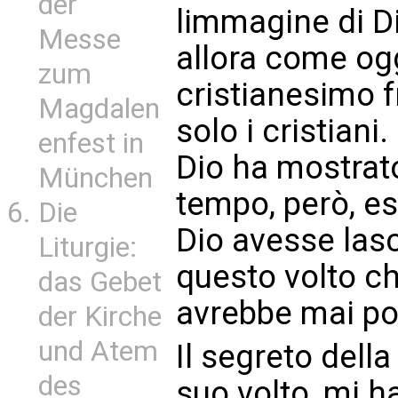
der
limmagine di Di
Messe
allora come ogg
zum
cristianesimo fr
Magdalen
solo i cristian
enfest in
Dio ha mostrato
München
tempo, però, e
Die
Dio avesse las
Liturgie:
questo volto 
das Gebet
avrebbe mai pot
der Kirche
und Atem
Il segreto dell
des
suo volto, mi h