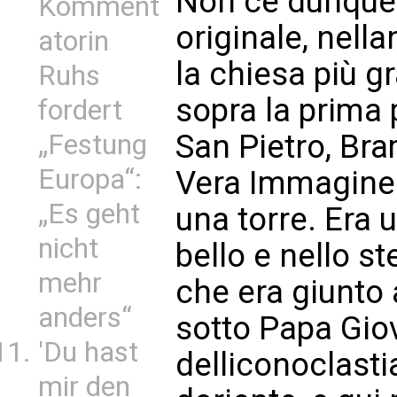
Non cè dunque 
Komment
originale, nell
atorin
la chiesa più 
Ruhs
sopra la prima
fordert
San Pietro, Bra
„Festung
Europa“:
Vera Immagine 
„Es geht
una torre. Era
nicht
bello e nello s
mehr
che era giunto 
anders“
sotto Papa Giov
'Du hast
delliconoclast
mir den