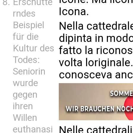
Erschütte
Icona.
rndes
Nella cattedral
Beispiel
für die
dipinta in modo
Kultur des
fatto la ricono
Todes:
volta loriginal
Seniorin
conosceva anche
wurde
gegen
ihren
Willen
Nelle cattedrali
euthanasi