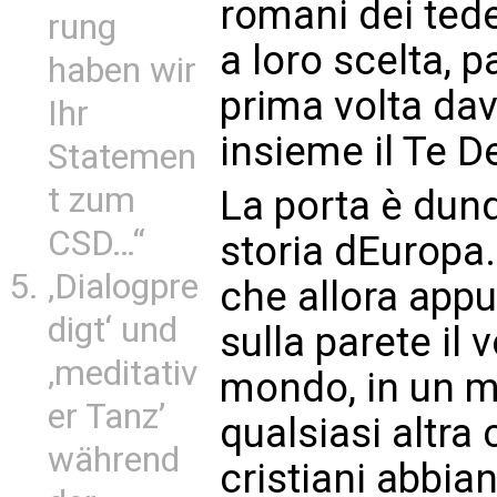
romani dei tedes
rung
a loro scelta, 
haben wir
prima volta dav
Ihr
insieme il Te D
Statemen
t zum
La porta è dun
CSD…“
storia dEuropa.
‚Dialogpre
che allora appu
digt‘ und
sulla parete il 
‚meditativ
mondo, in un 
er Tanz’
qualsiasi altra 
während
cristiani abbia