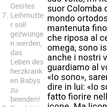
Geistes
suor Colomba 
Leihmutte
mondo ortodoss
r soll
mantenuta fino 
gezwunge
che riposa al c
n werden,
omega, sono isc
das
anche i nostri v
Leben des
guardiamo al vo
herzkrank
«Io sono», sare
en Babys
dire in lui: «I
zu
fatto fiorire nel
beenden!
icone. Ma licon