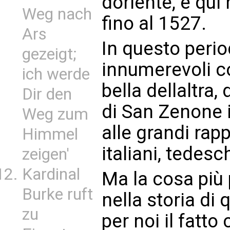
doriente, e qu
Weg nach
fino al 1527.
Ars
In questo peri
gezeigt;
innumerevoli co
ich werde
bella dellaltra
Dir den
di San Zenone 
Weg zum
alle grandi rap
Himmel
italiani, tedesc
zeigen'
Kardinal
Ma la cosa più 
Burke ruft
nella storia di
zu
per noi il fatt