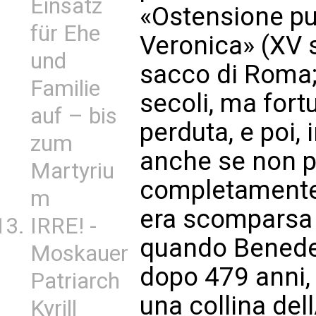
Einsatz
«Ostensione pub
für Ehe
Veronica» (XV s
und
sacco di Roma;
Familie
secoli, ma for
auf – bis
perduta, e poi, 
zum
anche se non p
Martyriu
completament
m
era scomparsa  
IRRE! -
quando Benede
Moskauer
dopo 479 anni, 
Patriarch
una collina dell
Kyrill