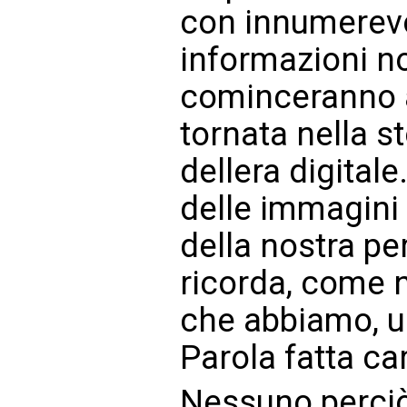
con innumerevo
informazioni no
cominceranno a
tornata nella st
dellera digitale
delle immagini e
della nostra pe
ricorda, come 
che abbiamo, un
Parola fatta ca
Nessuno perciò