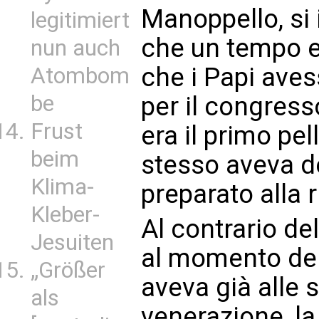
Manoppello, si 
legitimiert
che un tempo er
nun auch
che i Papi aves
Atombom
be
per il congress
Frust
era il primo pel
beim
stesso aveva d
Klima-
preparato alla 
Kleber-
Al contrario de
Jesuiten
al momento del
„Größer
aveva già alle 
als
venerazione, l