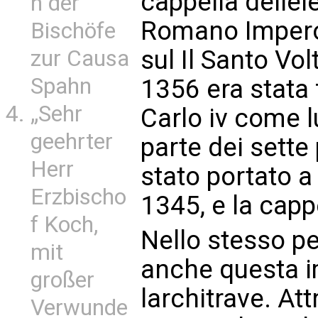
cappella dellel
n der
Romano Impero
Bischöfe
sul Il Santo V
zur Causa
Spahn
1356 era stata f
„Sehr
Carlo iv come l
geehrter
parte dei sette p
Herr
stato portato a
Erzbischo
1345, e la cappe
f Koch,
Nello stesso pe
mit
anche questa 
großer
larchitrave. At
Verwunde