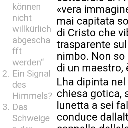
können
«vera immagin
nicht
mai capitata sot
willkürlich
di Cristo che v
abgescha
trasparente su
fft
nimbo. Non so c
werden“
di un maestro, 
Ein Signal
Lha dipinta ne
des
chiesa gotica, s
Himmels?
lunetta a sei f
Das
conduce dallalt
Schweige