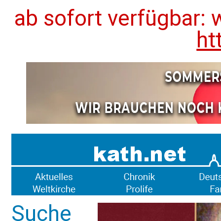
ab sofort verfügbar: 
ht
Suche