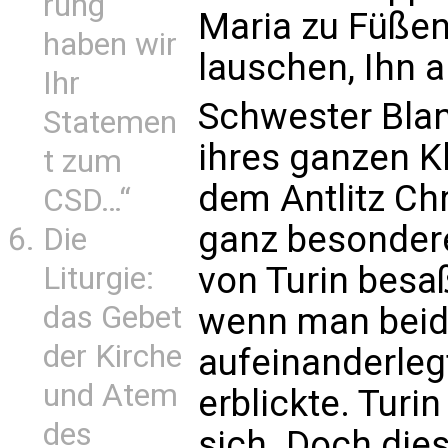
rung
Maria zu Füßen
haben wir
lauschen, Ihn 
Ihr
Schwester Blan
Statemen
ihres ganzen K
t zum
dem Antlitz Chr
CSD…“
ganz besonder
Die
von Turin besa
Liturgie:
das Gebet
wenn man beide
der Kirche
aufeinanderlegt
und Atem
erblickte. Tur
des
sich. Doch dies