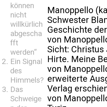
können
Manoppello (kat
nicht
Schwester Blan
willkürlich
Geschichte der
abgescha
von Manoppello
fft
Sicht: Christ
werden“
Hirte. Meine B
Ein Signal
von Manoppello
des
erweiterte Aus
Himmels?
Verlag erschie
Das
von Manoppell
Schweige