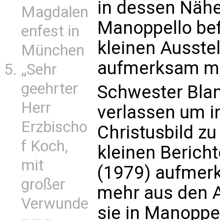
in dessen Nähe 
Magdalen
Manoppello befi
enfest in
kleinen Ausstel
München
aufmerksam m
„Sehr
geehrter
Schwester Bland
Herr
verlassen um i
Erzbischo
Christusbild zu 
f Koch,
kleinen Bericht
mit
(1979) aufmer
großer
mehr aus den A
Verwunde
sie in Manoppe