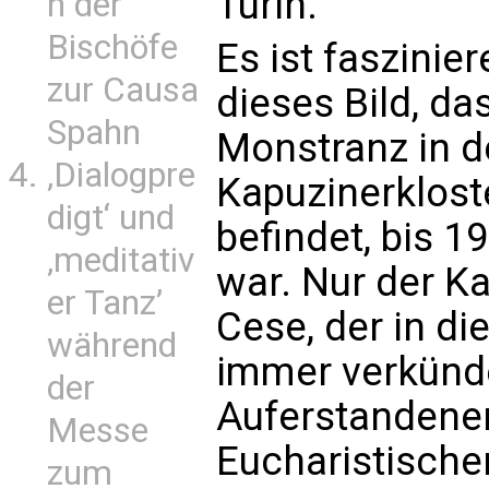
Turin.
n der
Bischöfe
Es ist faszinie
zur Causa
dieses Bild, das
Spahn
Monstranz in d
‚Dialogpre
Kapuzinerklost
digt‘ und
befindet, bis 1
‚meditativ
war. Nur der K
er Tanz’
Cese, der in di
während
immer verkündet
der
Auferstandenen
Messe
Eucharistische
zum