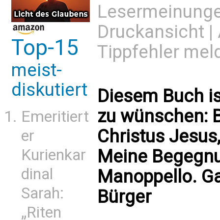
Lesermeinung
Druckansicht
|
Top-15
Tippfehler mel
meist-
diskutiert
Diesem Buch i
zu wünschen: 
Emeritiert
Christus Jesu
er
Meine Begegnu
Kurienkar
dinal
Manoppello. G
Sarah:
Bürger
„Riten