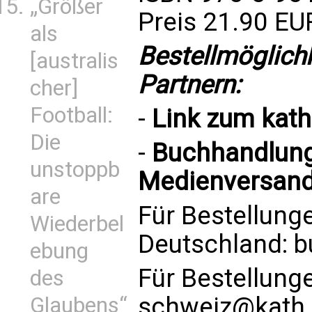
„Größer
Preis 21.90 EU
als
Bestellmöglich
[australis
Partnern:
cher]
Football:
-
Link zum
kat
Die
-
Buchhandlung 
unstoppb
Medienversand
are
Für Bestellung
Wiederbel
Deutschland:
b
ebung
Für Bestellung
des
schweiz@kath.
Glaubens“