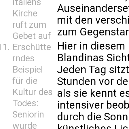
Italiens
Auseinanderse
Kirche
mit den versch
ruft zum
zum Gegenstan
Gebet auf
Hier in diesem
Erschütte
Blandinas Sicht
rndes
Jeden Tag sitzt
Beispiel
Stunden vor de
für die
Kultur des
als sie kennt e
Todes:
intensiver beo
Seniorin
durch die Sonn
wurde
künstliches Lic