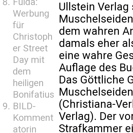
Fulda:
Ullstein Verlag
Werbung
Muschelseiden
für
dem wahren Ant
Christoph
damals eher al
er Street
eine wahre Ges
Day mit
Auflage des Bu
dem
Das Göttliche 
heiligen
Muschelseiden
Bonifatius
(Christiana-Ve
BILD-
Verlag). Der vo
Komment
Strafkammer ei
atorin