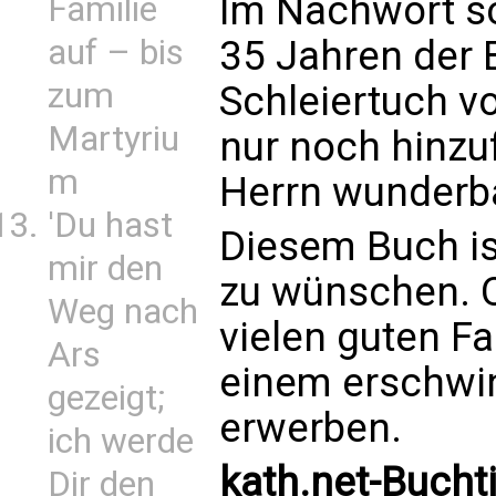
Im Nachwort sc
Familie
35 Jahren der 
auf – bis
zum
Schleiertuch v
Martyriu
nur noch hinzu
m
Herrn wunderbar 
'Du hast
Diesem Buch is
mir den
zu wünschen. O
Weg nach
vielen guten Fa
Ars
einem erschwin
gezeigt;
erwerben.
ich werde
kath.net-Bucht
Dir den