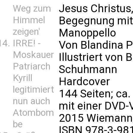
Jesus Christus
Weg zum
Begegnung mit
Himmel
zeigen'
Manoppello
IRRE! -
Von Blandina 
Moskauer
Illustriert von
Patriarch
Schuhmann
Kyrill
Hardcover
legitimiert
144 Seiten; ca.
nun auch
mit einer DVD-
Atombom
2015 Wiemann,
be
ISBN 978-3-98