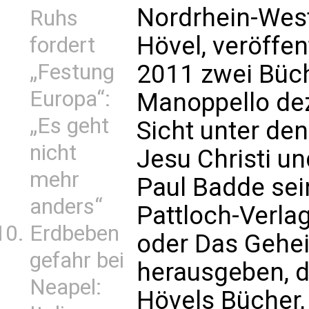
Nordrhein-West
Ruhs
Hövel, veröffe
fordert
2011 zwei Büch
„Festung
Europa“:
Manoppello dezi
„Es geht
Sicht unter den 
nicht
Jesu Christi u
mehr
Paul Badde sei
anders“
Pattloch-Verlag
Erdbeben
oder Das Geheim
gefahr bei
herausgeben, 
Neapel:
Hövels Bücher,