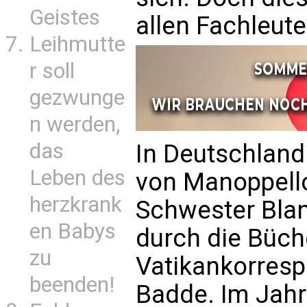
Geistes
allen Fachleute
Leihmutte
r soll
gezwunge
n werden,
das
In Deutschland
Leben des
von Manoppello
herzkrank
Schwester Blan
en Babys
durch die Büch
zu
Vatikankorrespo
beenden!
Badde. Im Jahr