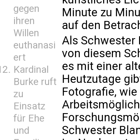
gegen
Minute zu Minu
ihren
auf den Betrach
Willen
Als Schwester 
euthanasi
von diesem Sch
ert
es mit einer al
Kardinal
Heutzutage gibt
Burke ruft
Fotografie, wi
zu
Arbeitsmöglich
Einsatz
Forschungsmög
für Ehe
Schwester Bland
und