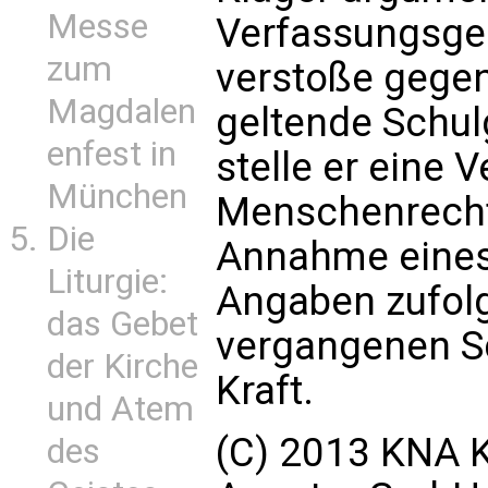
Messe
Verfassungsgeri
zum
verstoße gegen
Magdalen
geltende Schul
enfest in
stelle er eine 
München
Menschenrechts
Die
Annahme eines 
Liturgie:
Angaben zufol
das Gebet
vergangenen Sc
der Kirche
Kraft.
und Atem
(C) 2013 KNA K
des