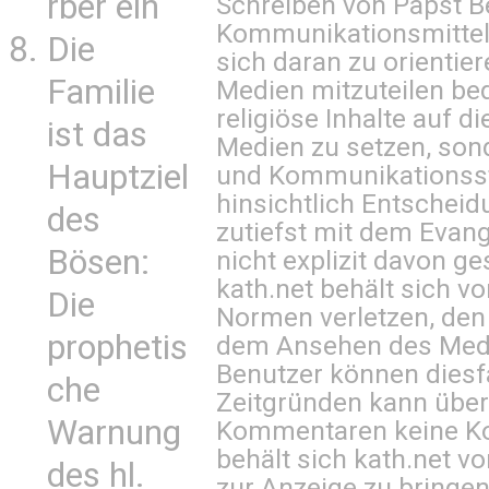
rber ein
Schreiben von Papst B
Kommunikationsmittel 
Die
sich daran zu orientie
Familie
Medien mitzuteilen be
religiöse Inhalte auf 
ist das
Medien zu setzen, sond
Hauptziel
und Kommunikationsst
hinsichtlich Entscheid
des
zutiefst mit dem Eva
Bösen:
nicht explizit davon ge
kath.net behält sich v
Die
Normen verletzen, den
prophetis
dem Ansehen des Mediu
Benutzer können diesfa
che
Zeitgründen kann über
Warnung
Kommentaren keine Ko
behält sich kath.net vo
des hl.
zur Anzeige zu bringen