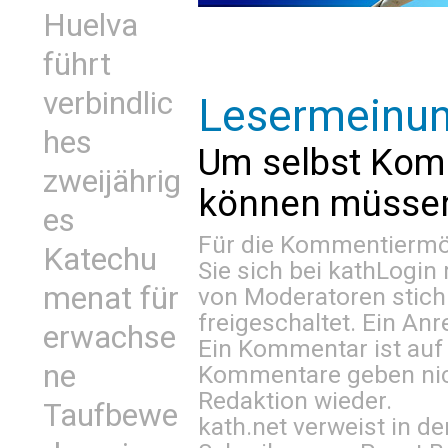
Huelva
führt
verbindlic
Lesermeinu
hes
Um selbst Kom
zweijährig
können müssen 
es
Für die Kommentiermög
Katechu
Sie sich bei
kathLogin 
menat für
von Moderatoren stich
freigeschaltet. Ein Anr
erwachse
Ein Kommentar ist auf
ne
Kommentare geben nic
Redaktion wieder.
Taufbewe
kath.net verweist in