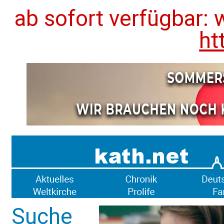
ab sofort verfügbar: 
ht
Suche