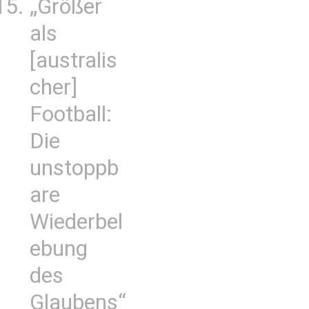
„Größer
als
[australis
cher]
Football:
Die
unstoppb
are
Wiederbel
ebung
des
Glaubens“