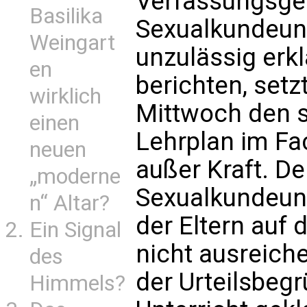
Verfassungsger
Basilika
Sexualkundeunt
Weingart
unzulässig erkl
en
berichten, setz
wirklich
Mittwoch den s
einen
Lehrplan im F
neuen
außer Kraft. De
„moderne
Sexualkundeunt
n“ Altar?
der Eltern auf 
Ein Signal
nicht ausreich
des
der Urteilsbeg
Himmels?