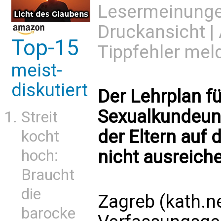
Lesermeinung
Druckansicht
|
Top-15
Tippfehler mel
meist-
diskutiert
Der Lehrplan f
Sexualkundeunt
Streit
der Eltern auf 
kocht
nicht ausreic
hoch:
Braucht
die
Zagreb (kath.n
barocke