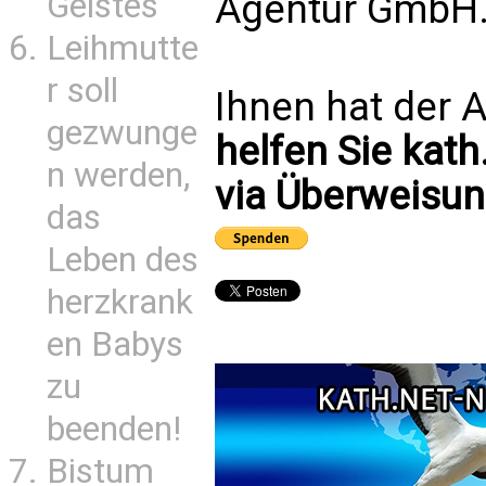
Agentur GmbH. 
Geistes
Leihmutte
r soll
Ihnen hat der A
gezwunge
helfen Sie kath
n werden,
via Überweisun
das
Leben des
herzkrank
en Babys
zu
beenden!
Bistum