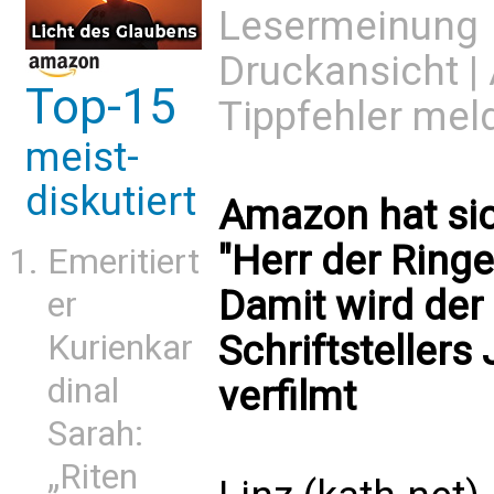
Lesermeinung
Druckansicht
|
Top-15
Tippfehler mel
meist-
diskutiert
Amazon hat sic
"Herr der Ringe
Emeritiert
Damit wird der
er
Schriftstellers
Kurienkar
dinal
verfilmt
Sarah:
„Riten