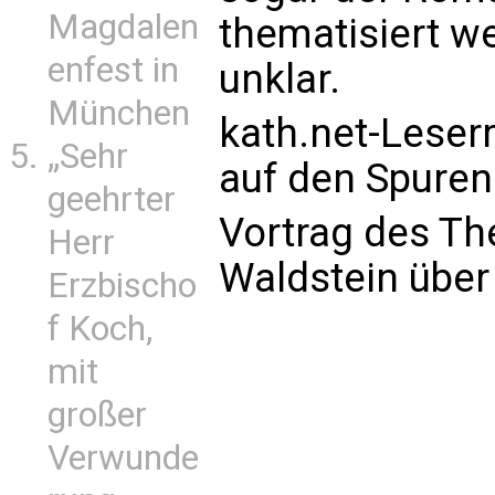
Magdalen
thematisiert we
enfest in
unklar.
München
kath.net-Leser
„Sehr
auf den Spuren
geehrter
Vortrag des Th
Herr
Waldstein über 
Erzbischo
f Koch,
mit
großer
Verwunde