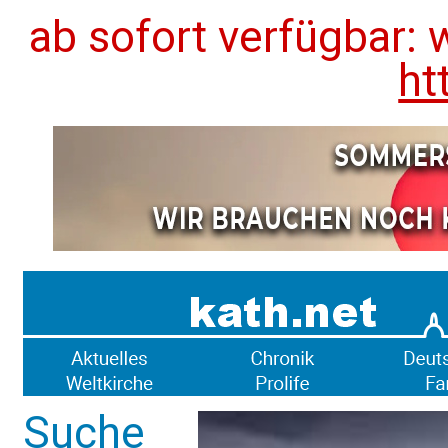
ab sofort verfügbar: 
ht
Suche