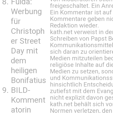
Fulda:
freigeschaltet. Ein Anr
Werbung
Ein Kommentar ist auf
Kommentare geben nic
für
Redaktion wieder.
Christoph
kath.net verweist in
Schreiben von Papst B
er Street
Kommunikationsmittel 
Day mit
sich daran zu orientie
Medien mitzuteilen be
dem
religiöse Inhalte auf 
heiligen
Medien zu setzen, sond
und Kommunikationsst
Bonifatius
hinsichtlich Entscheid
BILD-
zutiefst mit dem Eva
nicht explizit davon ge
Komment
kath.net behält sich v
atorin
Normen verletzen, den