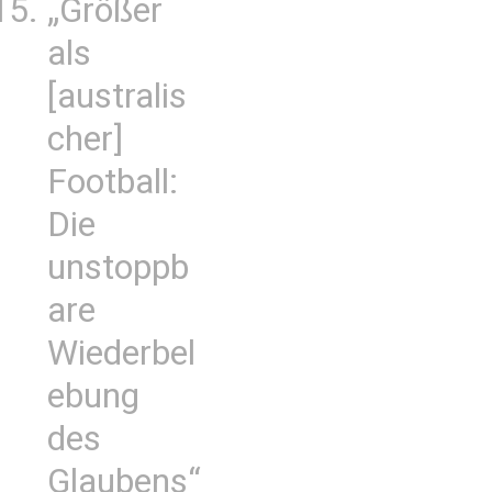
„Größer
als
[australis
cher]
Football:
Die
unstoppb
are
Wiederbel
ebung
des
Glaubens“