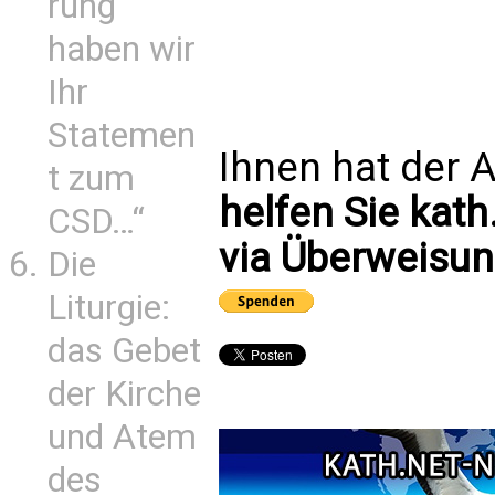
rung
haben wir
Ihr
Statemen
Ihnen hat der A
t zum
helfen Sie kath
CSD…“
via Überweisun
Die
Liturgie:
das Gebet
der Kirche
und Atem
des