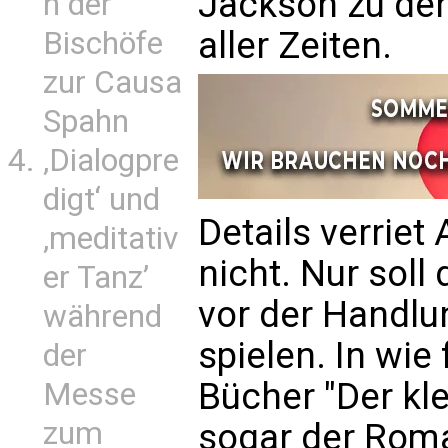
Jackson zu den
n der
aller Zeiten.
Bischöfe
zur Causa
Spahn
‚Dialogpre
digt‘ und
Details verriet
‚meditativ
nicht. Nur soll 
er Tanz’
vor der Handlu
während
spielen. In wie
der
Bücher "Der kle
Messe
zum
sogar der Roman