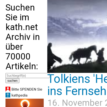
Suchen
Sie im
kath.net
Archiv in
über
70000
Artikeln:
Tolkiens 'H
ins Fernse
16. November 