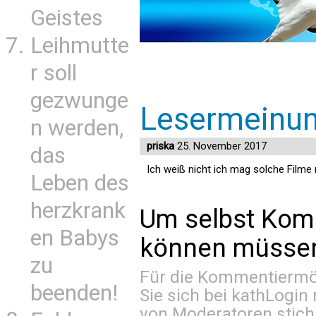
Geistes
Leihmutte
r soll
gezwunge
Lesermeinu
n werden,
priska
25. November 2017
das
Ich weiß nicht ich mag solche Filme n
Leben des
herzkrank
Um selbst Kom
en Babys
können müssen 
zu
Für die Kommentiermög
beenden!
Sie sich bei
kathLogin 
von Moderatoren stich