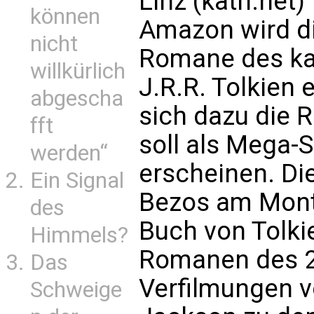
Linz (kath.net)
können
Amazon wird di
nicht
Romane des kat
willkürlich
J.R.R. Tolkien 
abgescha
sich dazu die R
fft
soll als Mega-
werden“
erscheinen. Di
Ein Signal
Bezos am Monta
des
Buch von Tolki
Himmels?
Romanen des 20
Das
Verfilmungen v
Schweige