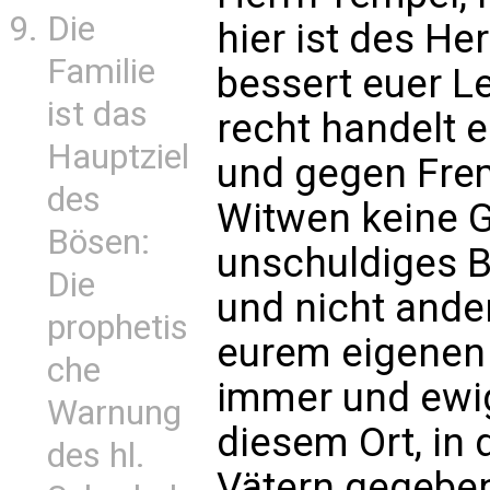
Die
hier ist des H
Familie
bessert euer L
ist das
recht handelt 
Hauptziel
und gegen Fre
des
Witwen keine G
Bösen:
unschuldiges B
Die
und nicht ande
prophetis
eurem eigenen 
che
immer und ewi
Warnung
diesem Ort, in
des hl.
Vätern gegeben