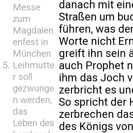
danach mit ein
Messe
Straßen um buc
zum
führen, was dem
Magdalen
Worte nicht Er
enfest in
greift ihn sein 
München
auch Prophet n
Leihmutte
ihm das Joch v
r soll
gezwunge
zerbricht es un
n werden,
So spricht der 
das
zerbrechen da
Leben des
des Königs von