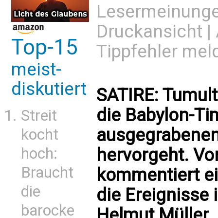
Lesermeinung
Druckansicht
|
Top-15
Tippfehler mel
meist-
diskutiert
SATIRE: Tumulte
die Babylon-Ti
Streit
ausgegrabenen 
kocht
hervorgeht. Vo
hoch:
Braucht
kommentiert ei
die
die Ereignisse 
barocke
Helmut Müller