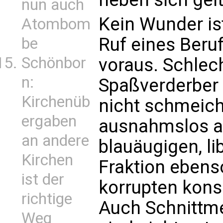
nun auch
Kein Wunder ist
Atombom
Ruf eines Beru
be
Schönbor
voraus. Schlec
n:
Spaßverderber 
Kirchenüb
nicht schmeiche
ergaben
ausnahmslos al
an andere
blauäugigen, li
Kirchen
Fraktion ebenso
ist der
korrupten kons
richtige
Auch Schnittme
Weg