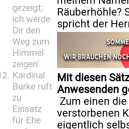
meinem Namen g
gezeigt;
Räuberhöhle? S
ich werde
spricht der Herr
Dir den
Weg zum
Himmel
zeigen'
Kardinal
Mit diesen Sätz
Burke ruft
Anwesenden ge
zu
 Zum einen di
Einsatz
verstorbenen K
für Ehe
eigentlich selbs