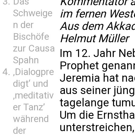
Kommentator am
Das
im fernen West
Schweige
n der
Aus dem Akkad
Bischöfe
Helmut Müller
zur Causa
Im 12. Jahr Ne
Spahn
Prophet gena
‚Dialogpre
Jeremia hat na
digt‘ und
aus seiner jüng
‚meditativ
tagelange tumu
er Tanz’
Um die Ernstha
während
unterstreichen, 
der