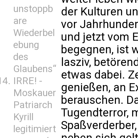
unstoppb
der Kulturen un
are
vor Jahrhunder
Wiederbel
und jetzt vom E
ebung
begegnen, ist w
des
lasziv, betörend
Glaubens“
etwas dabei. Z
IRRE! -
genießen, an E
Moskauer
berauschen. Da
Patriarch
Tugendterror, 
Kyrill
Spaßverderber,
legitimiert
neben sich gelt