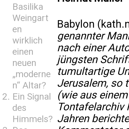
Basilika
Weingart
Babylon (kath.
en
genannter Man
wirklich
nach einer Aut
einen
jüngsten Schrif
neuen
tumultartige Un
„moderne
Jerusalem, so t
n“ Altar?
(wie aus einem
Ein Signal
Tontafelarchiv 
des
Jahren berichtet
Himmels?