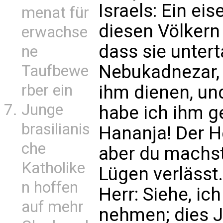
Israels: Ein ei
menat für
diesen Völkern
erwachse
dass sie untert
ne
Nebukadnezar, 
Taufbewe
rber ein
ihm dienen, un
Junge
habe ich ihm g
brasilianis
Hananja! Der He
che
aber du machst,
Katholike
Lügen verlässt.
n hoffen
Herr: Siehe, ic
auf mehr
nehmen; dies J