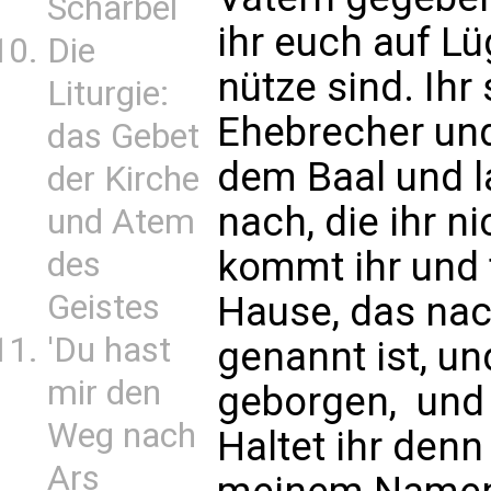
Scharbel
ihr euch auf Lü
Die
nütze sind. Ihr
Liturgie:
Ehebrecher und
das Gebet
dem Baal und l
der Kirche
nach, die ihr n
und Atem
kommt ihr und 
des
Geistes
Hause, das n
'Du hast
genannt ist, un
mir den
geborgen,  und
Weg nach
Haltet ihr denn
Ars