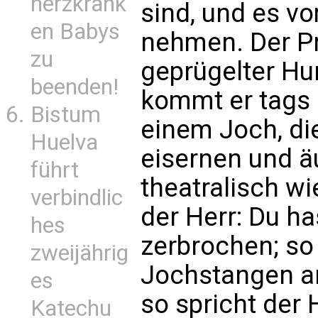
herzkrank
sind, und es v
en Babys
nehmen. Der Pr
zu
geprügelter Hu
beenden!
kommt er tags 
Bistum
einem Joch, di
Huelva
eisernen und ä
führt
theatralisch wie
verbindlic
der Herr: Du h
hes
zerbrochen; so
zweijährig
Jochstangen an
es
so spricht der 
Katechu