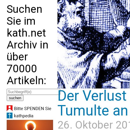
Suchen
Sie im
kath.net
Archiv in
über
70000
Artikeln:
Der Verlust
Tumulte an
26. Oktober 20