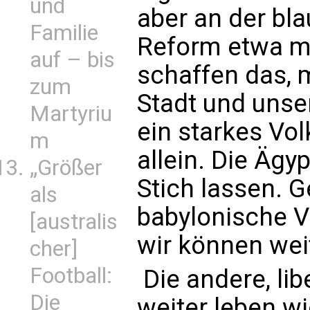
und
aber an der bl
Familie
Reform etwa mi
auf – bis
schaffen das, 
zum
Stadt und unse
Martyriu
ein starkes Vol
m
allein. Die Ägy
„Größer
Stich lassen. 
als
babylonische V
[australis
wir können weit
cher]
Football:
 Die andere, li
Die
weiter leben wi