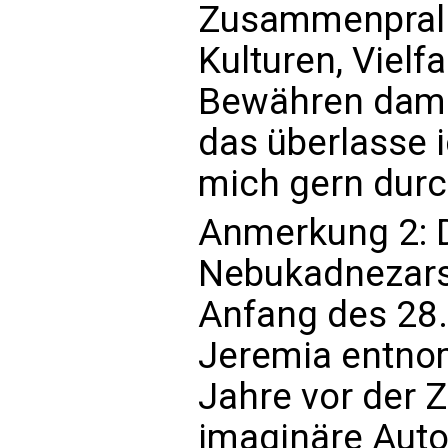
Zusammenprall
Kulturen, Vielf
Bewähren damal
das überlasse 
mich gern dur
Anmerkung 2: 
Nebukadnezars
Anfang des 28.
Jeremia entnom
Jahre vor der 
imaginäre Auto