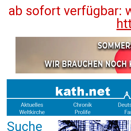
ab sofort verfügbar: 
ht
Suche