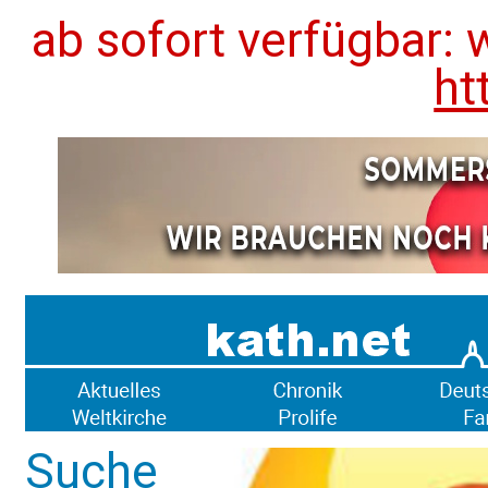
ab sofort verfügbar: 
ht
Suche