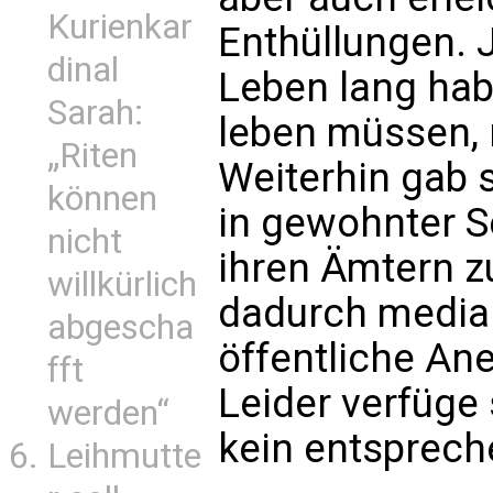
Kurienkar
Enthüllungen. 
dinal
Leben lang hab
Sarah:
leben müssen, n
„Riten
Weiterhin gab s
können
in gewohnter S
nicht
ihren Ämtern z
willkürlich
dadurch media
abgescha
öffentliche An
fft
Leider verfüge 
werden“
kein entsprec
Leihmutte