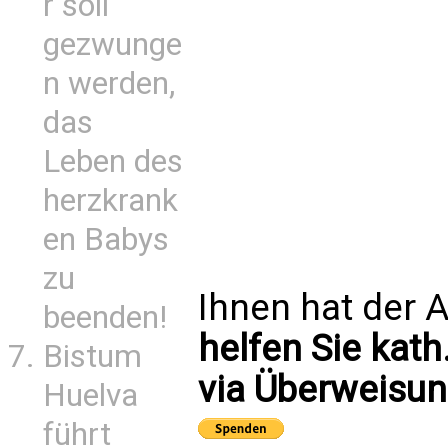
r soll
gezwunge
n werden,
das
Leben des
herzkrank
en Babys
zu
Ihnen hat der A
beenden!
helfen Sie kath
Bistum
via Überweisun
Huelva
führt