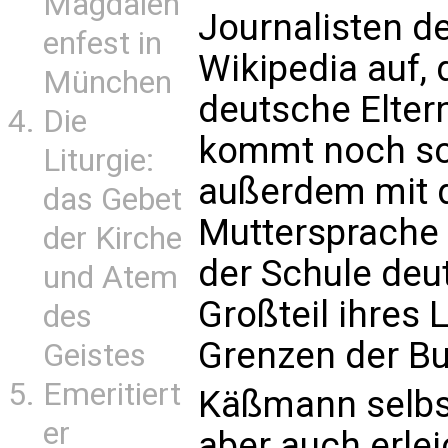
Magdalen
Journalisten de
enfest in
Wikipedia auf,
München
deutsche Eltern
Die
kommt noch sc
Liturgie:
außerdem mit 
das Gebet
Muttersprache 
der Kirche
der Schule deu
und Atem
Großteil ihres 
des
Grenzen der Bu
Geistes
Emeritiert
Käßmann selbst
er
aber auch erlei