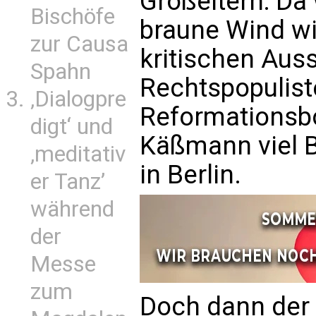
Großeltern: D
Bischöfe
braune Wind wir
zur Causa
kritischen Aus
Spahn
Rechtspopulist
‚Dialogpre
Reformationsb
digt‘ und
Käßmann viel B
‚meditativ
in Berlin.
er Tanz’
während
der
Messe
zum
Doch dann der 