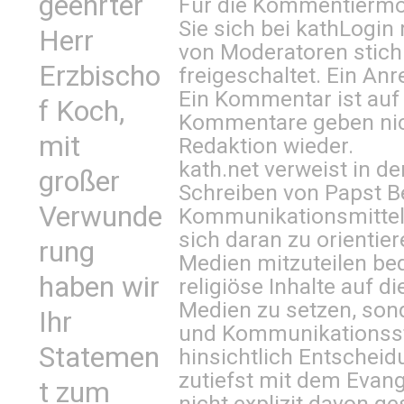
geehrter
Für die Kommentiermög
Sie sich bei
kathLogin 
Herr
von Moderatoren stich
Erzbischo
freigeschaltet. Ein Anr
Ein Kommentar ist auf
f Koch,
Kommentare geben nic
mit
Redaktion wieder.
kath.net verweist in
großer
Schreiben von Papst B
Verwunde
Kommunikationsmittel 
sich daran zu orientie
rung
Medien mitzuteilen be
haben wir
religiöse Inhalte auf 
Medien zu setzen, sond
Ihr
und Kommunikationsst
Statemen
hinsichtlich Entscheid
zutiefst mit dem Eva
t zum
nicht explizit davon ge