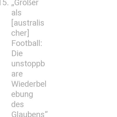
„Größer
als
[australis
cher]
Football:
Die
unstoppb
are
Wiederbel
ebung
des
Glaubens“