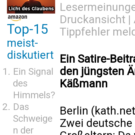
Lesermeinung
Druckansicht
|
Top-15
Tippfehler mel
meist-
diskutiert
Ein Satire-Beit
den jüngsten 
Ein Signal
Käßmann
des
Himmels?
Das
Berlin (kath.ne
Schweige
Zwei deutsche 
n der