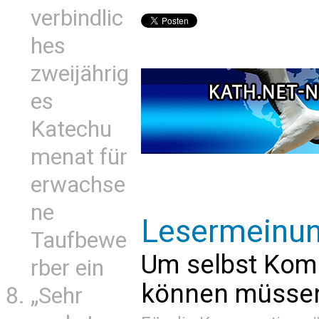
verbindlic
hes
zweijährig
es
Katechu
menat für
erwachse
ne
Lesermeinu
Taufbewe
Um selbst Kom
rber ein
können müssen 
„Sehr