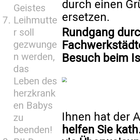
durch einen Gr
Geistes
ersetzen.
Leihmutte
Rundgang durc
r soll
Fachwerkstädtc
gezwunge
n werden,
Besuch beim Is
das
Leben des
herzkrank
en Babys
Ihnen hat der A
zu
helfen Sie kath
beenden!