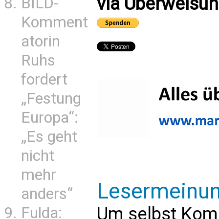
via Überweisun
BILD-
Komment
atorin
Ruhs
fordert
„Festung
Europa“:
„Es geht
nicht
mehr
Lesermeinu
anders“
Um selbst Kom
Fulda: