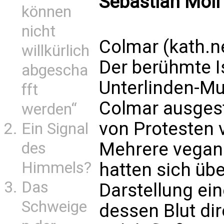
Sebastian Moll
können
nicht
Colmar (kath.n
willkürlich
Der berühmte I
abgescha
Unterlinden-M
fft
Colmar ausgest
werden“
von Protesten 
Ein Signal
Mehrere vega
des
Himmels?
hatten sich übe
Das
Darstellung e
Schweige
dessen Blut dir