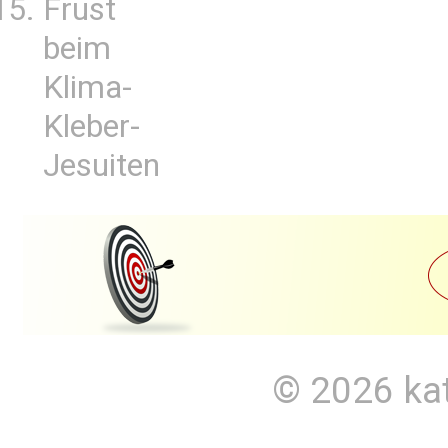
Frust
beim
Klima-
Kleber-
Jesuiten
© 2026
ka