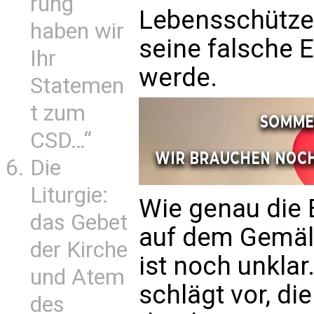
rung
Lebensschützeri
haben wir
seine falsche
Ihr
werde.
Statemen
t zum
CSD…“
Die
Liturgie:
Wie genau die
das Gebet
auf dem Gemäld
der Kirche
ist noch unkla
und Atem
schlägt vor, di
des