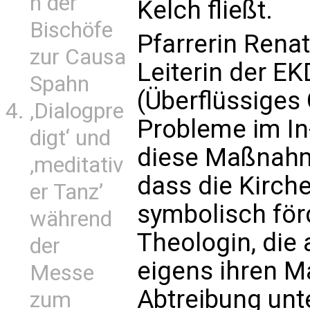
n der
Kelch fließt.
Bischöfe
Pfarrerin Rena
zur Causa
Leiterin der EK
Spahn
(Überflüssiges
‚Dialogpre
Probleme im In
digt‘ und
diese Maßnahme
‚meditativ
dass die Kirch
er Tanz’
symbolisch för
während
Theologin, die
der
eigens ihren M
Messe
Abtreibung unt
zum