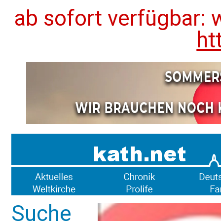
ab sofort verfügbar: 
ht
Suche