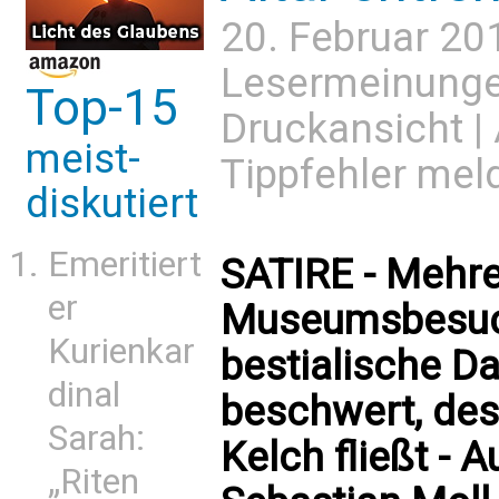
20. Februar 20
Lesermeinung
Top-15
Druckansicht
|
meist-
Tippfehler mel
diskutiert
Emeritiert
SATIRE - Mehr
er
Museumsbesuch
Kurienkar
bestialische D
dinal
beschwert, des
Sarah:
Kelch fließt - 
„Riten