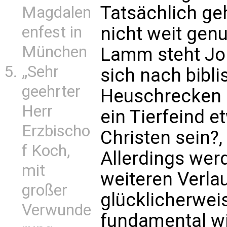
Tatsächlich geh
Magdalen
nicht weit genu
enfest in
München
Lamm steht Joh
„Sehr
sich nach bibl
geehrter
Heuschrecken e
Herr
ein Tierfeind e
Erzbischo
Christen sein?,
f Koch,
Allerdings wer
mit
weiteren Verla
großer
glücklicherweis
Verwunde
fundamental wi