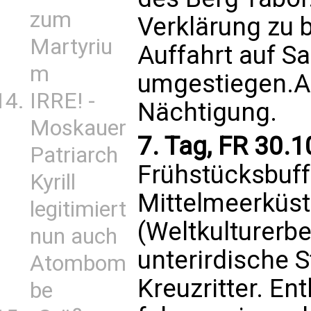
zum
Verklärung zu b
Martyriu
Auffahrt auf S
m
umgestiegen.
IRRE! -
Nächtigung.
Moskauer
7. Tag, FR 30.1
Patriarch
Frühstücksbuffe
Kyrill
Mittelmeerküs
legitimiert
(Weltkulturerbe
nun auch
unterirdische S
Atombom
Kreuzritter. En
be