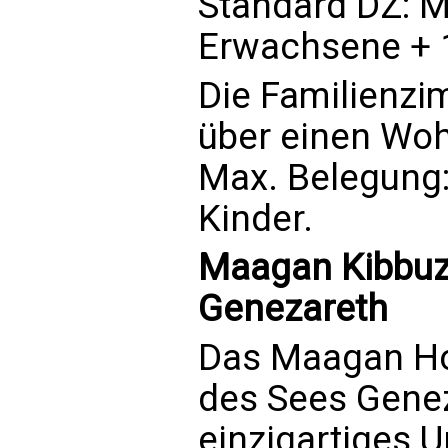
Standard DZ: M
Erwachsene + 1
Die Familienzi
über einen Woh
Max. Belegung:
Kinder.
Maagan Kibbuz 
Genezareth
Das Maagan Hol
des Sees Genez
einzigartiges U