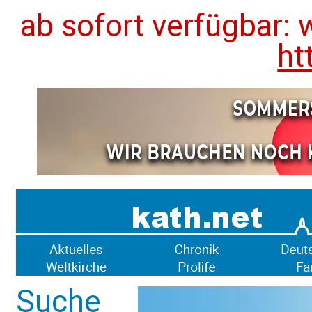
ab sofort verfügbar: 
ht
Suche