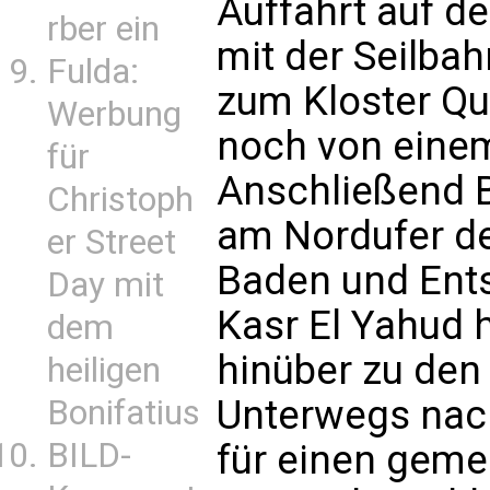
Auffahrt auf d
rber ein
mit der Seilbah
Fulda:
zum Kloster Qu
Werbung
noch von eine
für
Anschließend B
Christoph
am Nordufer de
er Street
Baden und Ents
Day mit
Kasr El Yahud h
dem
hinüber zu den
heiligen
Unterwegs nach
Bonifatius
BILD-
für einen geme