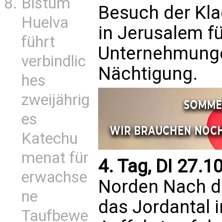
Bistum
Besuch der Kla
Huelva
in Jerusalem f
führt
Unternehmung
verbindlic
Nächtigung.
hes
zweijährig
es
Katechu
menat für
4. Tag, DI 27.10
erwachse
Norden Nach d
ne
das Jordantal 
Taufbewe