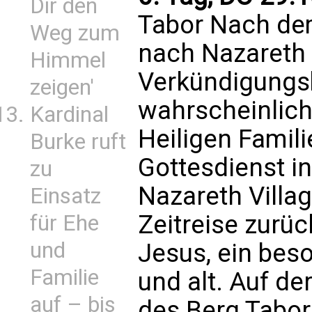
Dir den
Tabor Nach dem
Weg zum
nach Nazareth
Himmel
Verkündigungsba
zeigen'
wahrscheinlic
Kardinal
Heiligen Famil
Burke ruft
Gottesdienst i
zu
Nazareth Villag
Einsatz
Zeitreise zurüc
für Ehe
und
Jesus, ein beso
Familie
und alt. Auf d
auf – bis
des Berg Tabor