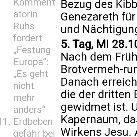
Komment
Bezug des Kib
atorin
Genezareth fü
Ruhs
und Nächtigun
fordert
5. Tag, MI 28.10
„Festung
Nach dem Früh
Europa“:
Brotvermeh-run
„Es geht
Danach erreiche
nicht
die der dritten
mehr
gewidmet ist. 
anders“
Kapernaum, da
Erdbeben
Wirkens Jesu. 
gefahr bei