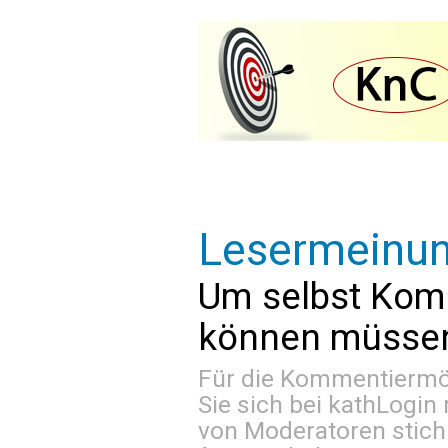
Lesermeinu
Um selbst Kom
können müssen 
Für die Kommentiermög
Sie sich bei
kathLogin 
von Moderatoren stich