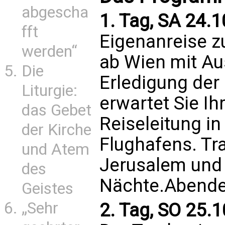
abgescha
1. Tag, SA 24.1
fft
Eigenanreise z
werden“
ab Wien mit Au
Die
Erledigung der 
Liturgie:
erwartet Sie I
das Gebet
Reiseleitung in
der Kirche
Flughafens. Tr
und Atem
Jerusalem und 
des
Nächte.Abende
Geistes
„Sehr
2. Tag, SO 25.1