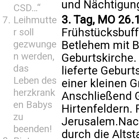
und Nächtigun
CSD…“
3. Tag, MO 26.1
Leihmutte
Frühstücksbuff
r soll
Betlehem mit B
gezwunge
n werden,
Geburtskirche. 
das
lieferte Geburt
Leben des
einer kleinen G
herzkrank
Anschließend G
en Babys
Hirtenfeldern.
zu
Jerusalem.Nac
beenden!
durch die Alts