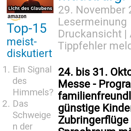
29. November 
Lesermeinung
Top-15
Druckansicht
|
meist-
Tippfehler mel
diskutiert
Ein Signal
24. bis 31. Okt
des
Messe - Progr
Himmels?
familienfreundl
Das
günstige Kinder
Schweige
Zubringerflüge
n der