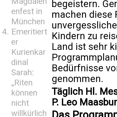
Magdalen
begeistern. G
enfest in
machen diese 
München
unvergesslichen
Emeritiert
Kindern zu reis
er
Land ist sehr k
Kurienkar
Programmplanu
dinal
Bedürfnisse vo
Sarah:
genommen.
„Riten
Täglich Hl. Me
können
P. Leo Maasbur
nicht
willkürlich
Das Program