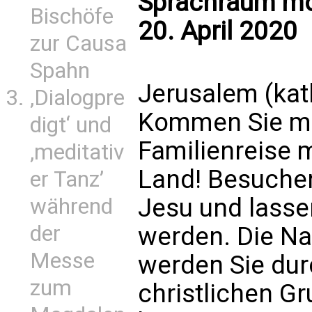
Sprachraum mö
Bischöfe
20. April 2020
zur Causa
Spahn
Jerusalem (kat
‚Dialogpre
Kommen Sie mi
digt‘ und
Familienreise m
‚meditativ
Land! Besuchen
er Tanz’
Jesu und lassen
während
der
werden. Die Nat
Messe
werden Sie dur
zum
christlichen G