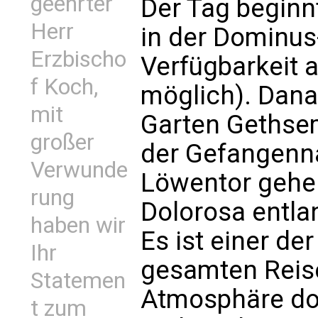
geehrter
Der Tag beginn
Herr
in der Dominus-
Erzbischo
Verfügbarkeit 
f Koch,
möglich). Dana
mit
Garten Gethsem
großer
der Gefangenn
Verwunde
Löwentor gehen
rung
Dolorosa entlan
haben wir
Es ist einer de
Ihr
gesamten Reise
Statemen
Atmosphäre do
t zum