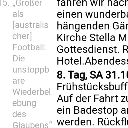
fahren wir nach
„Größer
einen wunderba
als
hängenden Gärt
[australis
cher]
Kirche Stella M
Football:
Gottesdienst. 
Die
Hotel.Abendes
unstoppb
8. Tag, SA 31.1
are
Frühstücksbuff
Wiederbel
Auf der Fahrt 
ebung
ein Badestop a
des
werden. Rückfl
Glaubens“