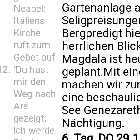
Gartenanlage a
Neapel:
Seligpreisunge
Italiens
Bergpredigt hie
Kirche
herrlichen Blic
ruft zum
Gebet auf
Magdala ist he
'Du hast
geplant.Mit ei
mir den
machen wir zu
Weg nach
eine beschauli
Ars
See Genezaret
gezeigt;
Nächtigung.
ich werde
6. Tag, DO 29.1