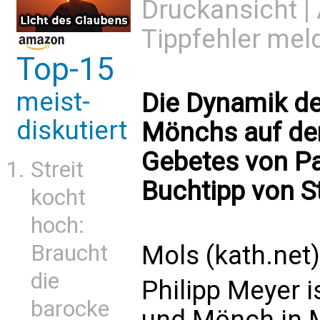
Druckansicht
|
Tippfehler mel
Top-15
meist-
Die Dynamik de
diskutiert
Mönchs auf de
Gebetes von Pa
Streit
Buchtipp von St
kocht
hoch:
Braucht
Mols (kath.net)
die
Philipp Meyer is
barocke
und Mönch in 