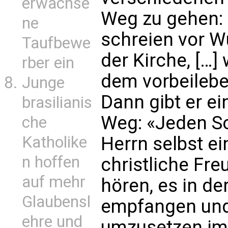
erwachse
Weg zu gehen:
ne
schreien vor Wu
Taufbewe
der Kirche, […] 
rber ein
dem vorbeileben
Junge
Dann gibt er e
brasilianis
Weg: «Jeden S
che
Katholike
Herrn selbst e
n hoffen
christliche Fre
auf mehr
hören, es in de
Glaubensl
empfangen und
ehre und
umzusetzen im 