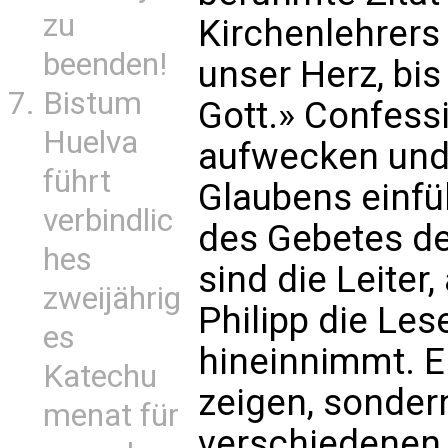
zu
Kirchenlehrers
beenden!
unser Herz, bis 
Bistum
Gott.» Confessi
Huelva
aufwecken und 
führt
Glaubens einfü
verbindlic
des Gebetes de
hes
sind die Leiter
zweijährig
Philipp die Les
es
hineinnimmt. E
Katechu
zeigen, sonder
menat für
verschiedenen