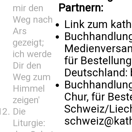
Partnern:
mir den
Weg nach
Link zum kat
Ars
Buchhandlung 
gezeigt;
Medienversand
ich werde
für Bestellun
Dir den
Deutschland:
Weg zum
Buchhandlung
Himmel
Chur, für Bes
zeigen'
Schweiz/Liec
Die
schweiz@kath
Liturgie: