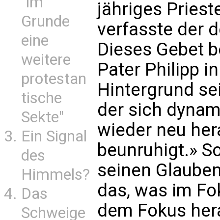
"im
jähriges Priest
Grunde
verfasste der 
eine
Dieses Gebet be
weitere
Pater Philipp 
protestan
Hintergrund se
tische
der sich dynam
Sekte"
wieder neu hera
Ein Signal
beunruhigt.» S
des
seinen Glauben
Himmels?
das, was im Fo
Das
dem Fokus hera
Schweige