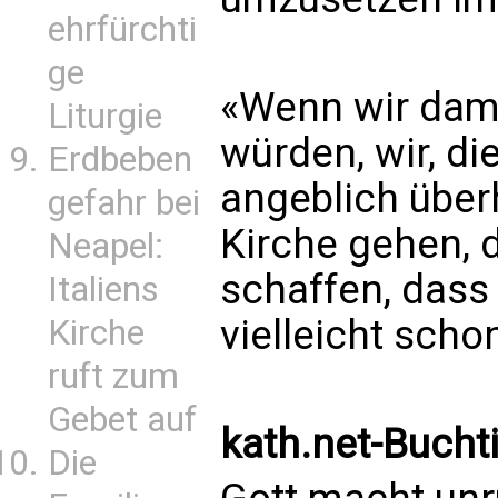
ehrfürchti
ge
«Wenn wir dam
Liturgie
würden, wir, die
Erdbeben
angeblich über
gefahr bei
Kirche gehen, 
Neapel:
schaffen, dass
Italiens
vielleicht scho
Kirche
ruft zum
Gebet auf
kath.net-Buchti
Die