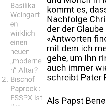
Basilika
kommt es, dass
Weingart
Nachfolge Christ
en
der der Glaube
wirklich
«Antworten find
einen
mit dem ich m
neuen
gehe, um ihn r
„moderne
auch immer wi
n“ Altar?
schreibt Pater 
Bischof
Paprocki:
FSSPX ist
Als Papst Bene