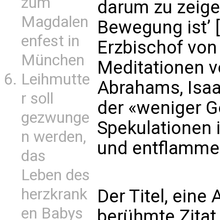
zum
darum zu zeige
Magdalen
Bewegung ist’ [
enfest in
Erzbischof von 
München
Meditationen v
Leihmutte
Abrahams, Isa
r soll
der «weniger 
gezwunge
Spekulationen i
n werden,
und entflammen
das
Leben des
herzkrank
Der Titel, eine
en Babys
berühmte Zitat 