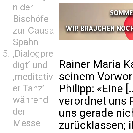
n der
Bischöfe
zur Causa
Spahn
‚Dialogpre
Rainer Maria Ka
digt‘ und
seinem Vorwor
‚meditativ
Philipp: «Eine 
er Tanz’
während
verordnet uns P.
der
uns gerade nic
Messe
zurücklassen; 