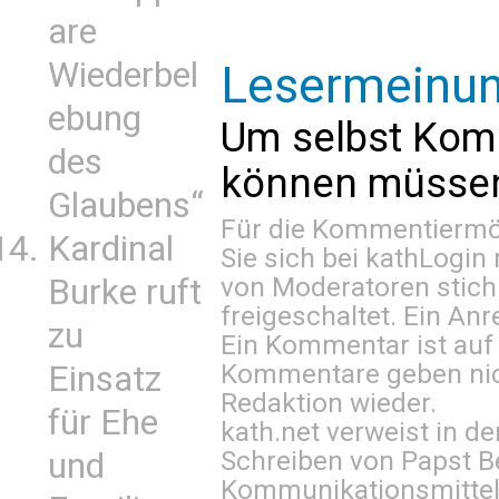
are
Wiederbel
Lesermeinu
ebung
Um selbst Kom
des
können müssen 
Glaubens“
Für die Kommentiermög
Kardinal
Sie sich bei
kathLogin 
von Moderatoren stich
Burke ruft
freigeschaltet. Ein Anr
zu
Ein Kommentar ist auf
Kommentare geben nic
Einsatz
Redaktion wieder.
für Ehe
kath.net verweist in
Schreiben von Papst B
und
Kommunikationsmittel 