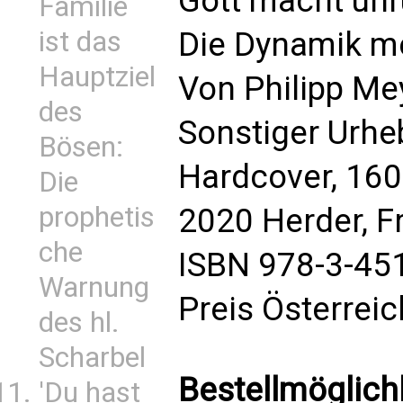
Gott macht unr
Familie
ist das
Die Dynamik m
Hauptziel
Von Philipp Me
des
Sonstiger Urhe
Bösen:
Hardcover, 160
Die
prophetis
2020 Herder, F
che
ISBN 978-3-45
Warnung
Preis Österrei
des hl.
Scharbel
Bestellmöglich
'Du hast