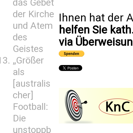
das Gebet
der Kirche
Ihnen hat der A
und Atem
helfen Sie kath
des
via Überweisun
Geistes
„Größer
als
[australis
cher]
Football:
Die
unstoppb