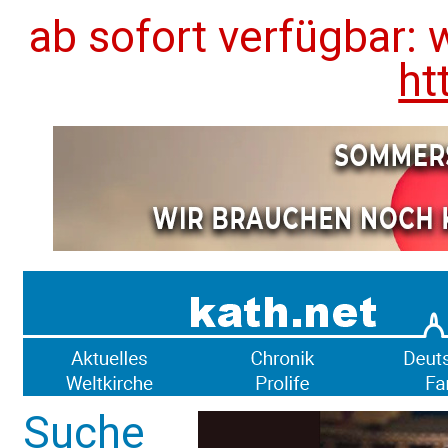
ab sofort verfügbar: 
ht
Suche