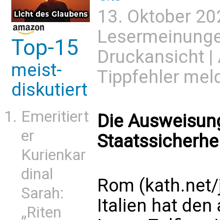
13. Oktober 20
Lesermeinung
Top-15
Druckansicht
|
meist-
Tippfehler mel
diskutiert
Emeritiert
Die Ausweisung
er
Staatssicherhe
Kurienkar
dinal
Rom (kath.net/
Sarah:
Italien hat de
„Riten