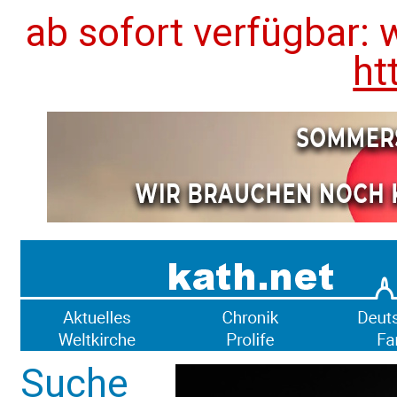
ab sofort verfügbar: 
ht
Suche