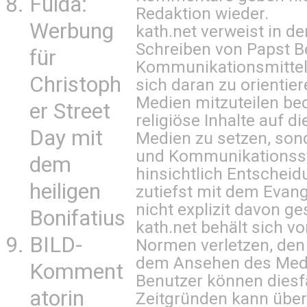
Fulda:
Redaktion wieder.
Werbung
kath.net verweist in
Schreiben von Papst B
für
Kommunikationsmittel 
Christoph
sich daran zu orientie
Medien mitzuteilen be
er Street
religiöse Inhalte auf 
Day mit
Medien zu setzen, sond
und Kommunikationsst
dem
hinsichtlich Entscheid
heiligen
zutiefst mit dem Eva
nicht explizit davon ge
Bonifatius
kath.net behält sich v
BILD-
Normen verletzen, den
dem Ansehen des Mediu
Komment
Benutzer können diesfa
atorin
Zeitgründen kann über