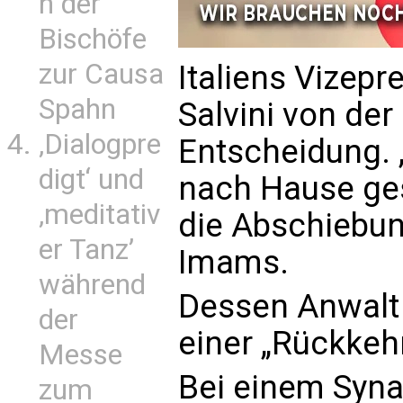
n der
Bischöfe
zur Causa
Italiens Vizep
Spahn
Salvini von de
‚Dialogpre
Entscheidung. 
digt‘ und
nach Hause ges
‚meditativ
die Abschiebun
er Tanz’
Imams.
während
Dessen Anwalt
der
einer „Rückkehr
Messe
Bei einem Syn
zum