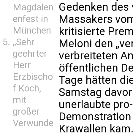
Gedenken des 
Magdalen
Massakers vom
enfest in
München
kritisierte Pre
„Sehr
Meloni den „ve
geehrter
verbreiteten An
Herr
öffentlichen D
Erzbischo
Tage hätten die
f Koch,
Samstag davor 
mit
unerlaubte pro
großer
Demonstration s
Verwunde
Krawallen kam