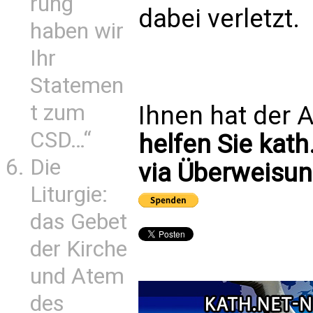
rung
dabei verletzt.
haben wir
Ihr
Statemen
t zum
Ihnen hat der A
CSD…“
helfen Sie kath
Die
via Überweisun
Liturgie:
das Gebet
der Kirche
und Atem
des