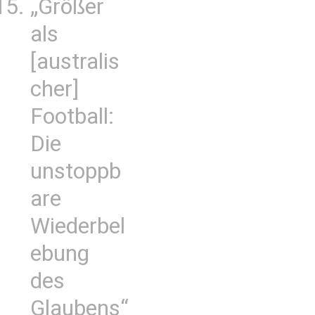
„Größer
als
[australis
cher]
Football:
Die
unstoppb
are
Wiederbel
ebung
des
Glaubens“