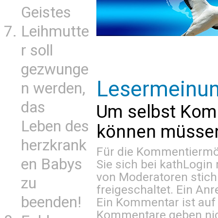
Geistes
Leihmutte
r soll
gezwunge
Lesermeinu
n werden,
das
Um selbst Kom
Leben des
können müssen 
herzkrank
Für die Kommentiermög
en Babys
Sie sich bei
kathLogin 
von Moderatoren stich
zu
freigeschaltet. Ein Anr
beenden!
Ein Kommentar ist auf
Kommentare geben nic