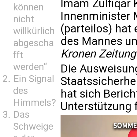
Imam Zulfiqar
können
Innenminister 
nicht
(parteilos) hat
willkürlich
des Mannes unt
abgescha
Kronen Zeitung
fft
werden“
Die Ausweisung
Ein Signal
Staatssicherhe
des
hat sich Berich
Himmels?
Unterstützung 
Das
Schweige