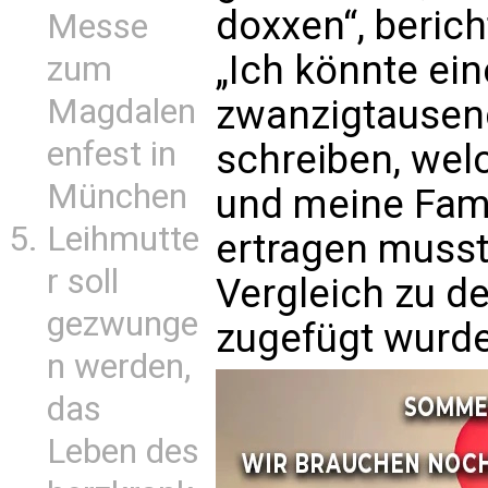
doxxen“, berich
Messe
„Ich könnte ei
zum
Magdalen
zwanzigtausen
enfest in
schreiben, wel
München
und meine Fami
Leihmutte
ertragen musst
r soll
Vergleich zu d
gezwunge
zugefügt wurde
n werden,
das
Leben des