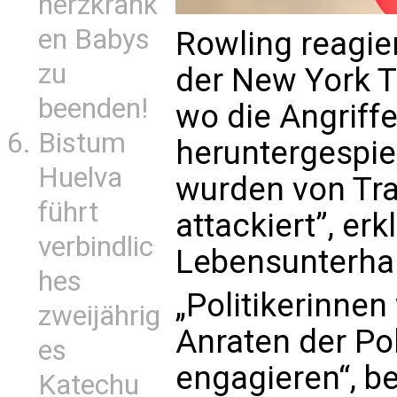
herzkrank
en Babys
Rowling reagier
zu
der New York 
beenden!
wo die Angriffe
Bistum
heruntergespie
Huelva
wurden von Tra
führt
attackiert”, erk
verbindlic
Lebensunterhal
hes
„Politikerinne
zweijährig
Anraten der Po
es
engagieren“, be
Katechu