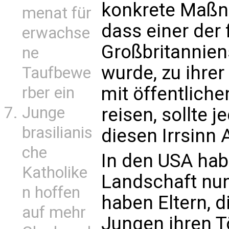
konkrete Maßna
menat für
dass einer der
erwachse
Großbritanniens
ne
wurde, zu ihrer
Taufbewe
mit öffentliche
rber ein
Junge
reisen, sollte 
brasilianis
diesen Irrsinn 
che
In den USA habe
Katholike
Landschaft nun
n hoffen
haben Eltern, 
auf mehr
Jungen ihren T