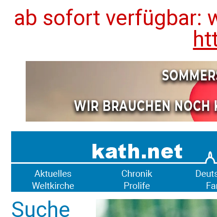
ab sofort verfügbar: 
ht
Suche