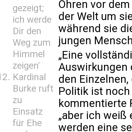
Ohren vor dem 
gezeigt;
der Welt um si
ich werde
während sie die
Dir den
jungen Mensche
Weg zum
Himmel
„Eine vollstän
zeigen'
Auswirkungen d
Kardinal
den Einzelnen, 
Burke ruft
Politik ist noch
zu
kommentierte R
Einsatz
„aber ich weiß 
für Ehe
werden eine se