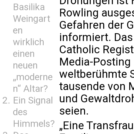
Drohungen ist H
Basilika
Rowling ausgese
Weingart
Gefahren der G
en
informiert. Das
wirklich
Catholic Regist
einen
Media-Posting 
neuen
weltberühmte Sc
„moderne
tausende von M
n“ Altar?
und Gewaltdro
Ein Signal
seien.
des
Himmels?
„Eine Transfra