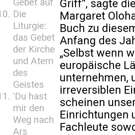
Gebet auf
Griff“, sagte d
Die
Margaret Oloha
Liturgie:
Buch zu diese
das Gebet
Anfang des Jah
der Kirche
„Selbst wenn w
und Atem
europäische Lä
des
unternehmen, u
Geistes
irreversiblen E
'Du hast
scheinen unse
mir den
Einrichtungen 
Weg nach
Fachleute sowo
Ars