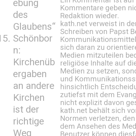
ebung
Kommentare geben nic
des
Redaktion wieder.
kath.net verweist in
Glaubens“
Schreiben von Papst B
Schönbor
Kommunikationsmittel 
sich daran zu orientie
n:
Medien mitzuteilen be
Kirchenüb
religiöse Inhalte auf 
Medien zu setzen, sond
ergaben
und Kommunikationsst
an andere
hinsichtlich Entscheid
zutiefst mit dem Eva
Kirchen
nicht explizit davon ge
ist der
kath.net behält sich v
Normen verletzen, den
richtige
dem Ansehen des Mediu
Weg
Benutzer können diesfa