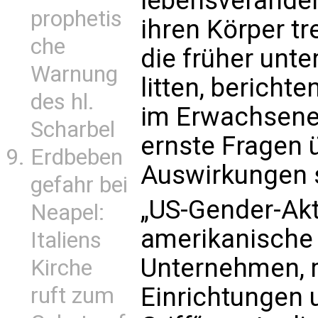
lebensverände
prophetis
ihren Körper tr
che
die früher unt
Warnung
litten, berichte
des hl.
im Erwachsenen
Scharbel
ernste Fragen ü
Erdbeben
Auswirkungen so
gefahr bei
„US-Gender-Akt
Neapel:
amerikanische P
Italiens
Unternehmen, 
Kirche
Einrichtungen 
ruft zum