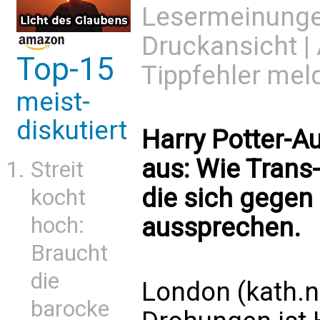
Lesermeinung
Druckansicht
|
Top-15
Tippfehler mel
meist-
diskutiert
Harry Potter-Au
aus: Wie Trans-
Streit
die sich gegen
kocht
hoch:
aussprechen.
Braucht
die
London (kath.n
barocke