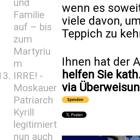
und
wenn es soweit 
Familie
viele davon, um
auf – bis
Teppich zu keh
zum
Martyriu
Ihnen hat der A
m
helfen Sie kath
IRRE! -
via Überweisun
Moskauer
Patriarch
Kyrill
legitimiert
nun auch