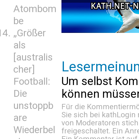
Atombom
be
„Größer
als
[australis
Lesermeinu
cher]
Um selbst Kom
Football:
können müssen 
Die
unstoppb
Für die Kommentiermög
Sie sich bei
kathLogin 
are
von Moderatoren stich
Wiederbel
freigeschaltet. Ein Anr
Ein Kommentar ist auf