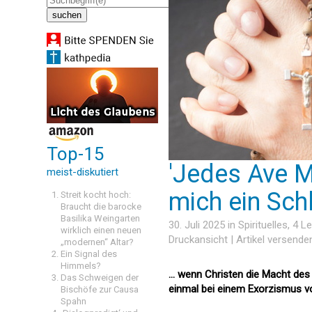
Top-15
'Jedes Ave M
meist-diskutiert
mich ein Schl
Streit kocht hoch:
Braucht die barocke
Basilika Weingarten
30. Juli 2025 in
Spirituelles
, 4 
wirklich einen neuen
Druckansicht
|
Artikel versende
„modernen“ Altar?
Ein Signal des
Himmels?
... wenn Christen die Macht de
Das Schweigen der
einmal bei einem Exorzismus v
Bischöfe zur Causa
Spahn