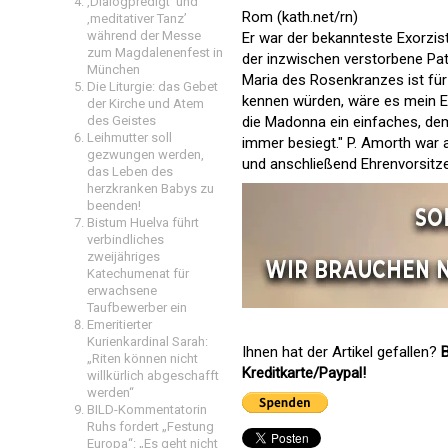
‚Dialogpredigt‘ und
Rom (kath.net/rn)
‚meditativer Tanz’
während der Messe
Er war der bekannteste Exorzist
zum Magdalenenfest in
der inzwischen verstorbene Pa
München
Maria des Rosenkranzes ist für
Die Liturgie: das Gebet
kennen würden, wäre es mein En
der Kirche und Atem
des Geistes
die Madonna ein einfaches, dem
Leihmutter soll
immer besiegt." P. Amorth war
gezwungen werden,
und anschließend Ehrenvorsitze
das Leben des
herzkranken Babys zu
beenden!
Bistum Huelva führt
verbindliches
zweijähriges
Katechumenat für
erwachsene
Taufbewerber ein
Emeritierter
Kurienkardinal Sarah:
Ihnen hat der Artikel gefallen?
B
„Riten können nicht
Kreditkarte/Paypal!
willkürlich abgeschafft
werden“
BILD-Kommentatorin
Ruhs fordert „Festung
Europa“: „Es geht nicht