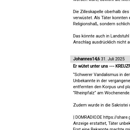
Die Zilleskapelle oberhalb de
verwüstet. Als Täter konnten 
Religionshaß, sondern schlich
Das könnte auch in Landstuhl 
Anschlag ausdrücklich nicht a
Johannes14,6
31. Juli 2025
Er wütet unter uns --- KREUZ
"Schwerer Vandalismus in der
Unbekannte in der vergangene
entfernten den Korpus und pla
"Rheinpfalz" am Wochenende
Zudem wurde in die Sakristei u
| DOMRADIO.DE https://shar
Anzeige erstattet, Täter unbe
Erst eine Bekannte machte 