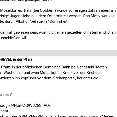
s Moseldorfes Treis (bei Cochem) wurde vor einigen Jahren ebenfalls
einige Jugendliche aus dem Ort ermittelt werden. Das Motiv war kein
te, durch Alkohol "befeuerte" Dummheit.
der Fall gewesen sein, womit ich einen gezielten christenfeindlichen
usschließen will.
FREVEL in der Pfalz
 Pfalz: In der pfälzischen Gemeinde Bann bei Landstuhl sägten
n Woche ein rund zwei Meter hohes Kreuz vor der Kirche ab,
tzierten ihn kopfüber vor dem Kirchenportal, berichtet die
.
riniert"
e.google/4HorPZG9VJ26GnAOv
kannt.
mich auf den KREUZFREVEL aufmerksam, in den Mainstream Medien