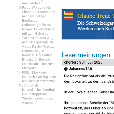
mehr anders“
Fulda: Werbung für
Christopher Street Day
mit dem heiligen
Bonifatius
Erdbebengefahr bei
Neapel: Italiens Kirche
ruft zum Gebet auf
'Du hast mir den Weg
nach Ars gezeigt; ich
werde Dir den Weg zum
Himmel zeigen'
Lesermeinungen
Kardinal Burke ruft zu
Einsatz für Ehe und
chorbisch
31. Juli 2025
Familie auf – bis zum
Martyrium
@ Johannes14,6
IRRE! - Moskauer
Die Rheinpfalz hat als die "zu
Patriarch Kyrill legitimiert
nun auch Atombombe
dem Lokalteil, zu dem Landstu
„Größer als
[australischer] Football:
In der Lokalausgabe Kaisersla
Die unstoppbare
Wiederbelebung des
Ihre pauschale Schelte der "M
Glaubens“
bezweifeln, dass über so eine
worden wäre, obwohl die Men