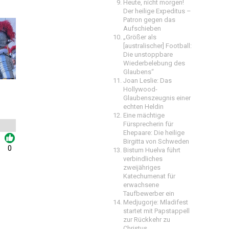
Heute, nicht morgen!
Der heilige Expeditus –
Patron gegen das
Aufschieben
„Größer als
[australischer] Football:
Die unstoppbare
Wiederbelebung des
Glaubens“
Joan Leslie: Das
Hollywood-
Glaubenszeugnis einer
echten Heldin
Eine mächtige
Fürsprecherin für
Ehepaare: Die heilige
Birgitta von Schweden
0
Bistum Huelva führt
verbindliches
zweijähriges
Katechumenat für
erwachsene
Taufbewerber ein
Medjugorje: Mladifest
startet mit Papstappell
zur Rückkehr zu
Christus