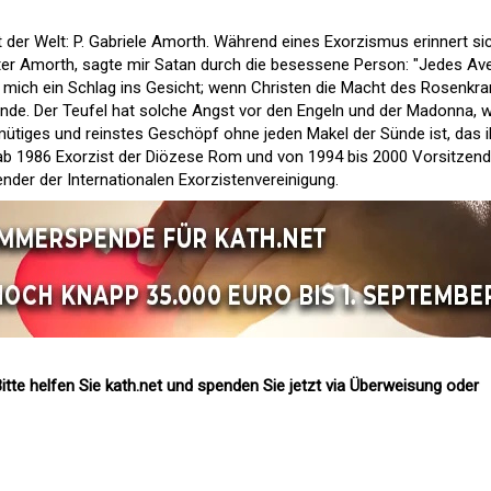
 der Welt: P. Gabriele Amorth. Während eines Exorzismus erinnert si
ter Amorth, sagte mir Satan durch die besessene Person: "Jedes Av
 mich ein Schlag ins Gesicht; wenn Christen die Macht des Rosenkr
de. Der Teufel hat solche Angst vor den Engeln und der Madonna, w
ütiges und reinstes Geschöpf ohne jeden Makel der Sünde ist, das 
 ab 1986 Exorzist der Diözese Rom und von 1994 bis 2000 Vorsitzend
nder der Internationalen Exorzistenvereinigung.
itte helfen Sie kath.net und spenden Sie jetzt via Überweisung oder