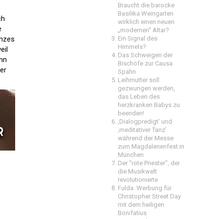
Braucht die barocke
Basilika Weingarten
ch
wirklich einen neuen
e
„modernen“ Altar?
anzes
Ein Signal des
Himmels?
eil
Das Schweigen der
ihn
Bischöfe zur Causa
er
Spahn
Leihmutter soll
gezwungen werden,
das Leben des
herzkranken Babys zu
beenden!
‚Dialogpredigt‘ und
‚meditativer Tanz’
während der Messe
zum Magdalenenfest in
München
Der "rote Priester", der
die Musikwelt
revolutionierte
Fulda: Werbung für
Christopher Street Day
mit dem heiligen
Bonifatius