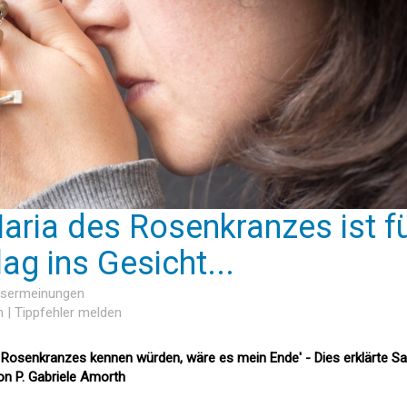
aria des Rosenkranzes ist f
ag ins Gesicht...
Lesermeinungen
n
|
Tippfehler melden
s Rosenkranzes kennen würden, wäre es mein Ende' - Dies erklärte S
on P. Gabriele Amorth