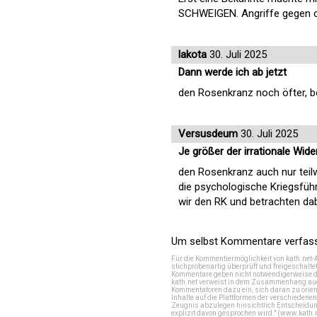
SCHWEIGEN. Angriffe gegen ch
lakota
30. Juli 2025
Dann werde ich ab jetzt
den Rosenkranz noch öfter, b
Versusdeum
30. Juli 2025
Je größer der irrationale Widerw
den Rosenkranz auch nur teilwe
die psychologische Kriegsfüh
wir den RK und betrachten da
Um selbst Kommentare verfasse
Für die Kommentiermöglichkeit von kath.net-
stichprobenartig überprüft und freigeschalte
Kommentare geben nicht notwendigerweise di
kath.net verweist in dem Zusammenhang auch
Kommentatoren dazu ein, sich daran zu orien
Inhalte auf die Plattformen der verschieden
Zeugnis abzulegen hinsichtlich Entscheidung
explizit davon gesprochen wird." (
www.kath.