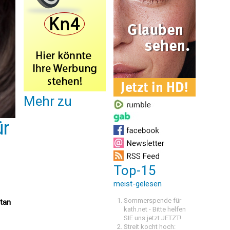
Mehr zu
ür
Top-15
meist-gelesen
Sommerspende für
atan
kath.net - Bitte helfen
SIE uns jetzt JETZT!
Streit kocht hoch: