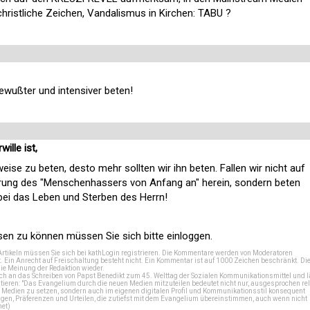
ristliche Zeichen, Vandalismus in Kirchen: TABU ?
ewußter und intensiver beten!
ille ist,
ise zu beten, desto mehr sollten wir ihn beten. Fallen wir nicht auf
rung des "Menschenhassers von Anfang an" herein, sondern beten
bei das Leben und Sterben des Herrn!
n zu können müssen Sie sich bitte einloggen.
Artikeln müssen Sie sich bei
kathLogin registrieren
. Die Kommentare werden von Moderatoren
t. Ein Anrecht auf Freischaltung besteht nicht. Ein Kommentar ist auf 1000 Zeichen beschränkt. Di
e Meinung der Redaktion wieder.
 an das Schreiben von Papst Benedikt zum 45. Welttag der Sozialen Kommunikationsmittel und lä
tieren: "Das Evangelium durch die neuen Medien mitzuteilen bedeutet nicht nur, ausgesprochen rel
en Medien zu setzen, sondern auch im eigenen digitalen Profil und Kommunikationsstil konsequent
en, Präferenzen und Urteilen, die zutiefst mit dem Evangelium übereinstimmen, auch wenn nicht
net
)