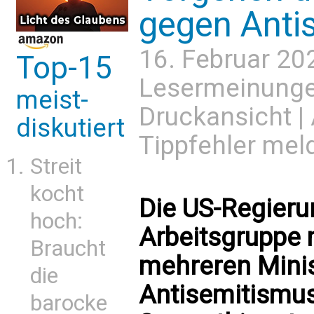
gegen Anti
16. Februar 20
Top-15
Lesermeinung
meist-
Druckansicht
|
diskutiert
Tippfehler mel
Streit
kocht
Die US-Regierun
hoch:
Arbeitsgruppe 
Braucht
mehreren Minis
die
Antisemitismu
barocke