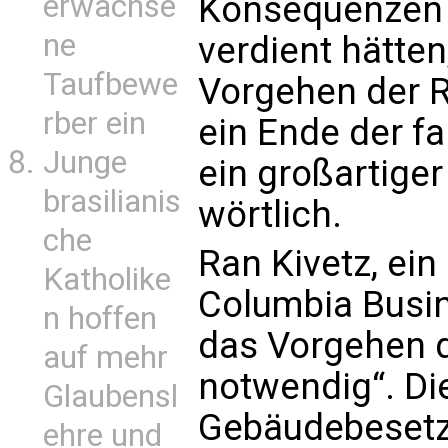
erwachse
Konsequenzen z
ne
verdient hätten,
Taufbewe
Vorgehen der R
rber ein
ein Ende der fa
Junge
ein großartiger 
brasilianis
wörtlich.
che
Ran Kivetz, ein
Katholike
Columbia Busin
n hoffen
das Vorgehen d
auf mehr
notwendig“. Di
Glaubensl
Gebäudebesetz
ehre und