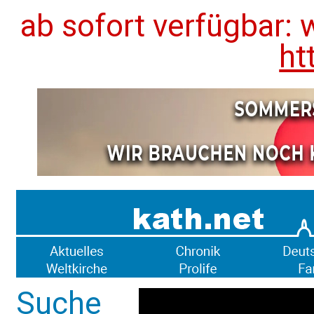
ab sofort verfügbar: 
ht
Suche