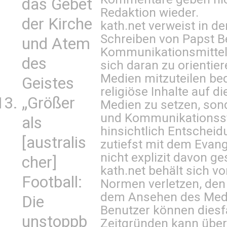
das Gebet
Redaktion wieder.
der Kirche
kath.net verweist in
Schreiben von Papst B
und Atem
Kommunikationsmittel 
des
sich daran zu orientie
Medien mitzuteilen be
Geistes
religiöse Inhalte auf 
„Größer
Medien zu setzen, sond
und Kommunikationsst
als
hinsichtlich Entscheid
[australis
zutiefst mit dem Eva
nicht explizit davon ge
cher]
kath.net behält sich v
Football:
Normen verletzen, den
dem Ansehen des Mediu
Die
Benutzer können diesfa
unstoppb
Zeitgründen kann über