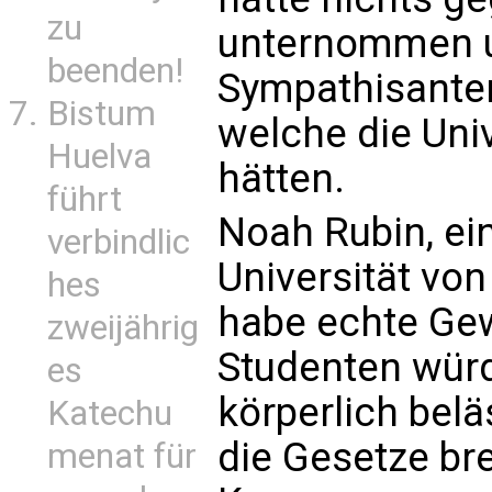
zu
unternommen 
beenden!
Sympathisante
Bistum
welche die Univ
Huelva
hätten.
führt
Noah Rubin, ei
verbindlic
Universität von
hes
habe echte Gew
zweijährig
Studenten wür
es
körperlich belä
Katechu
die Gesetze bre
menat für