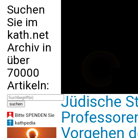
Suchen
Sie im
kath.net
Archiv in
über
70000
Artikeln:
Jüdische S
Professore
Vorgehen d