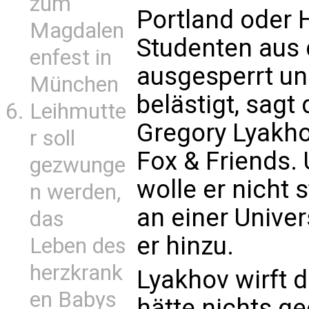
zum
Portland oder 
Magdalen
Studenten aus 
enfest in
ausgesperrt un
München
belästigt, sagt
Leihmutte
Gregory Lyakho
r soll
Fox & Friends.
gezwunge
wolle er nicht 
n werden,
an einer Univer
das
er hinzu.
Leben des
herzkrank
Lyakhov wirft d
en Babys
hätte nichts g