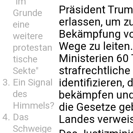
"im
Präsident Trum
Grunde
erlassen, um 
eine
Bekämpfung von
weitere
Wege zu leiten.
protestan
Ministerien 60 
tische
strafrechtliche
Sekte"
identifizieren,
Ein Signal
des
bekämpfen und 
Himmels?
die Gesetze ge
Das
Landes verwei
Schweige