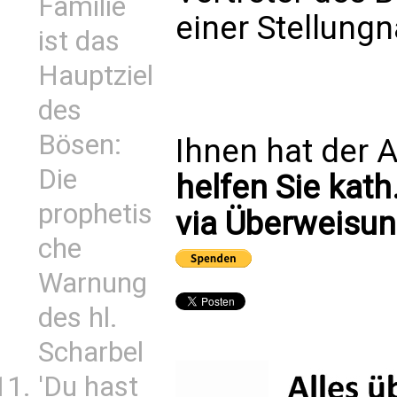
Familie
einer Stellung
ist das
Hauptziel
des
Bösen:
Ihnen hat der A
Die
helfen Sie kath
prophetis
via Überweisun
che
Warnung
des hl.
Scharbel
'Du hast