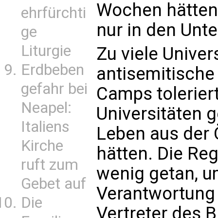
Wochen hätten 
ehrfürchti
nur in den Unte
ge
Liturgie
Zu viele Univer
Erdbeben
antisemitische
gefahr bei
Camps tolerier
Neapel:
Universitäten 
Italiens
Leben aus der Ö
Kirche
hätten. Die Reg
ruft zum
wenig getan, um
Gebet auf
Verantwortung 
Die
Vertreter des 