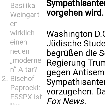
Sympathisanten
Basilika
vorgehen wird.
Weingart
en
wirklich
Washington D.C
einen
Jüdische Stud
neuen
begrüßen die Sc
„moderne
Regierung Tru
n“ Altar?
gegen Antisem
Bischof
Sympathisanten
Paprocki:
vorzugehen. Da
FSSPX ist
Fox News
.