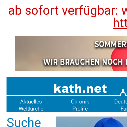
ab sofort verfügbar: 
ht
Suche