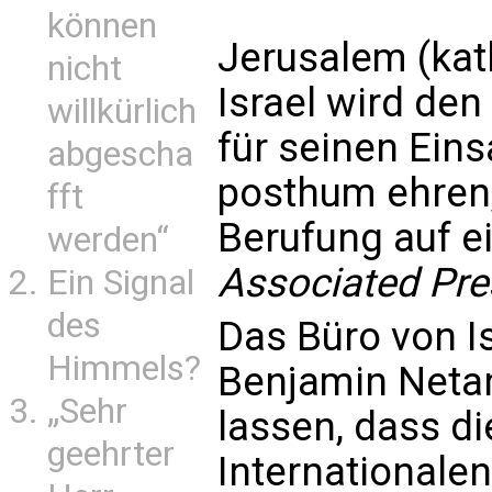
können
Jerusalem (kat
nicht
Israel wird den
willkürlich
für seinen Ein
abgescha
posthum ehren,
fft
Berufung auf e
werden“
Associated Pre
Ein Signal
des
Das Büro von I
Himmels?
Benjamin Netan
„Sehr
lassen, dass di
geehrter
Internationale