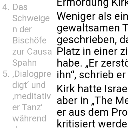
Ermordung Kir
Das
Weniger als ei
Schweige
gewaltsamen To
n der
geschrieben, 
Bischöfe
Platz in einer z
zur Causa
habe. „Er zerst
Spahn
‚Dialogpre
ihn“, schrieb er
digt‘ und
Kirk hatte Israe
‚meditativ
aber in „The M
er Tanz’
er aus dem Pro-
während
kritisiert werd