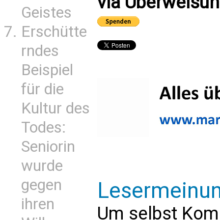
via Überweisun
Geistes
Erschütte
rndes
Beispiel
für die
Kultur des
Todes:
Seniorin
wurde
gegen
Lesermeinu
ihren
Um selbst Kom