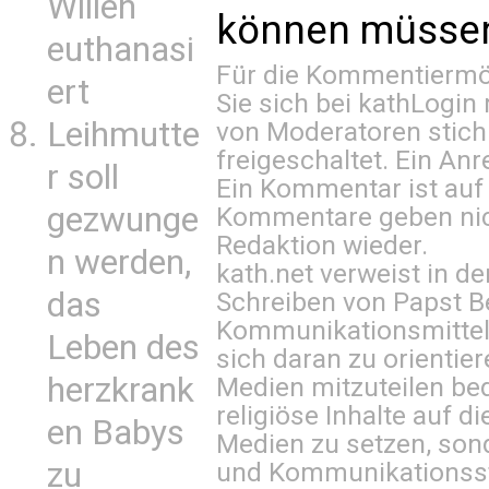
Willen
können müssen 
euthanasi
Für die Kommentiermög
ert
Sie sich bei
kathLogin 
Leihmutte
von Moderatoren stich
freigeschaltet. Ein Anr
r soll
Ein Kommentar ist auf
gezwunge
Kommentare geben nic
Redaktion wieder.
n werden,
kath.net verweist in
das
Schreiben von Papst B
Kommunikationsmittel 
Leben des
sich daran zu orientie
herzkrank
Medien mitzuteilen be
religiöse Inhalte auf 
en Babys
Medien zu setzen, sond
zu
und Kommunikationsst