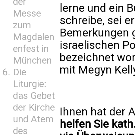
der
lerne und ein 
Messe
schreibe, sei e
zum
Bemerkungen g
Magdalen
israelischen Po
enfest in
bezeichnet wor
München
mit Megyn Kell
Die
Liturgie:
das Gebet
der Kirche
Ihnen hat der A
und Atem
helfen Sie kath
des