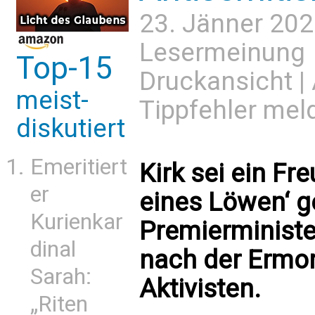
23. Jänner 202
Lesermeinung
Top-15
Druckansicht
|
meist-
Tippfehler mel
diskutiert
Emeritiert
Kirk sei ein Fr
er
eines Löwen‘ g
Kurienkar
Premierminist
dinal
nach der Ermo
Sarah:
Aktivisten.
„Riten