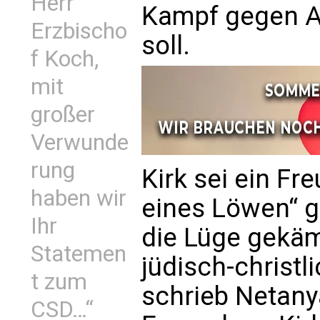
Herr
Kampf gegen An
Erzbischo
soll.
f Koch,
mit
großer
Verwunde
rung
Kirk sei ein Fr
haben wir
eines Löwen“ 
Ihr
die Lüge gekäm
Statemen
jüdisch-christli
t zum
schrieb Netany
CSD…“