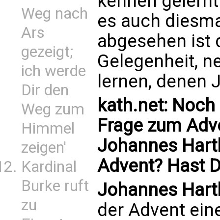
kennen gelernt
Weg nach
es auch diesma
Ars
abgesehen ist
gezeigt;
Gelegenheit, 
ich werde
lernen, denen 
Dir den
kath.net: Noch
Weg zum
Frage zum Adven
Himmel
Johannes Hartl
zeigen'
Advent? Hast Du
Kardinal
Burke ruft
Johannes Hartl
zu
der Advent eine