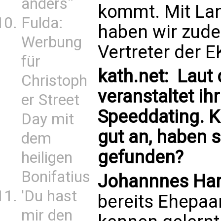
anders“
kommt. Mit Lan
Fulda:
haben wir zud
Werbung
Vertreter der 
für
kath.net: Laut
Christoph
veranstaltet ih
er Street
Speeddating. K
Day mit
gut an, haben 
dem
gefunden?
heiligen
Bonifatius
Johannnes Har
'Du hast
bereits Ehepaa
mir den