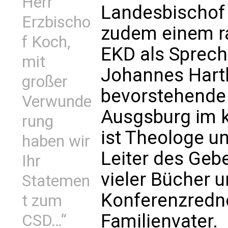
Herr
Landesbischof 
Erzbischo
zudem einem r
f Koch,
EKD als Spreche
mit
Johannes Hartl 
großer
bevorstehende
Verwunde
Ausgsburg im ka
rung
ist Theologe u
haben wir
Leiter des Geb
Ihr
vieler Bücher u
Statemen
Konferenzredne
t zum
Familienvater.
CSD…“