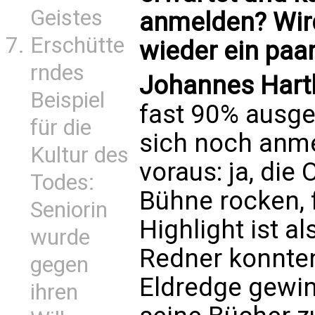
Geistes
anmelden? Wird
Erschütte
wieder ein paar
rndes
Johannes Hartl
Beispiel
fast 90% ausge
für die
sich noch anme
Kultur des
voraus: ja, die
Todes:
Bühne rocken, 
Seniorin
Highlight ist a
wurde
Redner konnte
gegen
Eldredge gewin
ihren