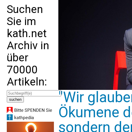
Suchen
Sie im
kath.net
Archiv in
über
70000
Artikeln:
"Wir glaube
Ökumene de
sondern de