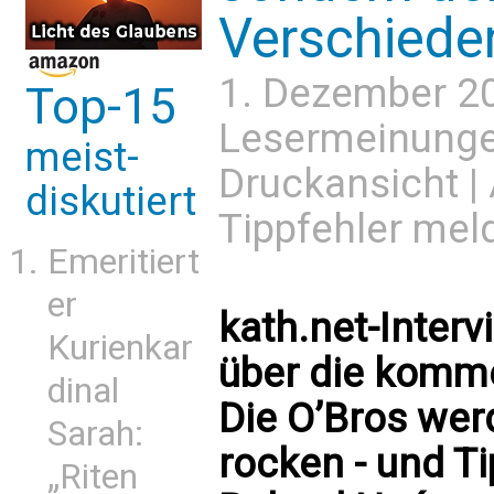
Verschiede
1. Dezember 2
Top-15
Lesermeinung
meist-
Druckansicht
|
diskutiert
Tippfehler mel
Emeritiert
er
kath.net-Inter
Kurienkar
über die komm
dinal
Die O’Bros wer
Sarah:
rocken - und Ti
„Riten