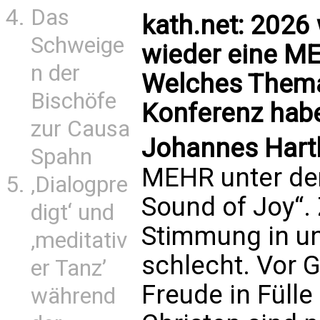
Das
kath.net: 2026
Schweige
wieder eine M
n der
Welches Thema 
Bischöfe
Konferenz hab
zur Causa
Johannes Hart
Spahn
MEHR unter dem
‚Dialogpre
Sound of Joy“.
digt‘ und
Stimmung in un
‚meditativ
schlecht. Vor 
er Tanz’
Freude in Fülle
während