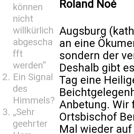
Roland Noé
können
nicht
Augsburg (kath
willkürlich
abgescha
an eine Ökume
fft
sondern der ve
werden“
Deshalb gibt es
Ein Signal
Tag eine Heili
des
Beichtgelegenh
Himmels?
Anbetung. Wir 
„Sehr
Ortsbischof Be
geehrter
Mal wieder au