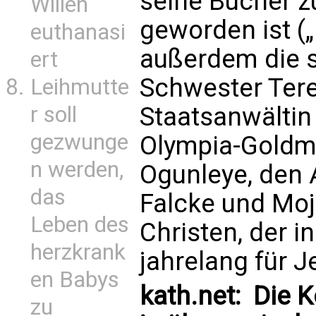
seine Bücher z
Willen
geworden ist (
euthanasi
außerdem die 
ert
Schwester Tere
Leihmutte
r soll
Staatsanwältin
gezwunge
Olympia-Goldme
n werden,
Ogunleye, den 
das
Falcke und Moj
Leben des
Christen, der 
herzkrank
jahrelang für 
en Babys
kath.net: Die K
zu