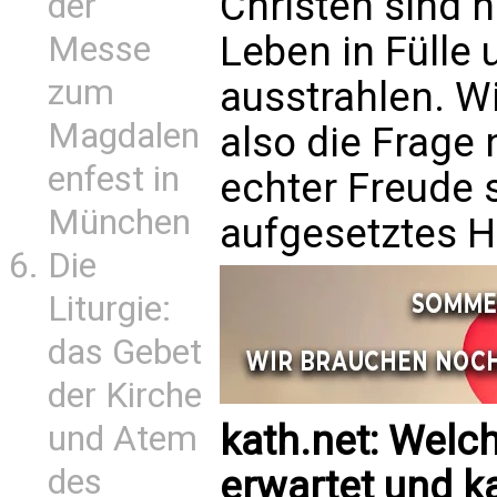
Christen sind n
der
Leben in Fülle
Messe
zum
ausstrahlen. W
Magdalen
also die Frage 
enfest in
echter Freude s
München
aufgesetztes 
Die
Liturgie:
das Gebet
der Kirche
kath.net: Welc
und Atem
des
erwartet und k