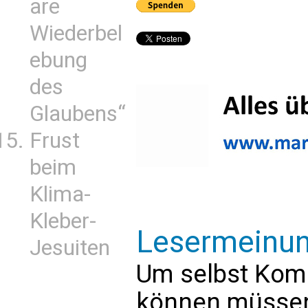
are
Wiederbel
ebung
des
Glaubens“
Frust
beim
Klima-
Kleber-
Lesermeinu
Jesuiten
Um selbst Kom
können müssen 