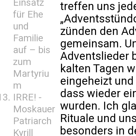
Einsatz
treffen uns je
für Ehe
„Adventsstündc
und
zünden den Ad
Familie
gemeinsam. Uns
auf – bis
Adventslieder 
zum
kalten Tagen w
Martyriu
eingeheizt und
m
dass wieder e
IRRE! -
wurden. Ich gl
Moskauer
Rituale und uns
Patriarch
besonders in d
Kyrill