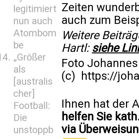
Zeiten wunderb
legitimiert
auch zum Beisp
nun auch
Atombom
Weitere Beiträ
be
Hartl:
siehe Lin
„Größer
Foto Johannes 
als
(c) https://joh
[australis
cher]
Ihnen hat der A
Football:
helfen Sie kath
Die
via Überweisun
unstoppb