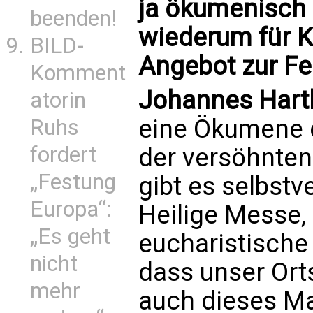
ja ökumenisch 
beenden!
wiederum für Ka
BILD-
Angebot zur Fe
Komment
Johannes Hart
atorin
eine Ökumene 
Ruhs
fordert
der versöhnten
„Festung
gibt es selbstv
Europa“:
Heilige Messe,
„Es geht
eucharistische
nicht
dass unser Ort
mehr
auch dieses Ma