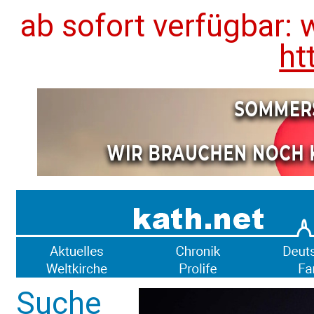
ab sofort verfügbar: 
ht
Suche