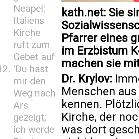
Neapel:
kath.net: Sie si
Italiens
Sozialwissensc
Kirche
Pfarrer eines 
ruft zum
im Erzbistum K
Gebet auf
machen sie mit
'Du hast
Dr. Krylov:
Imme
mir den
Menschen aus 
Weg nach
kennen. Plötzli
Ars
Kirche, der noc
gezeigt;
was dort gesch
ich werde