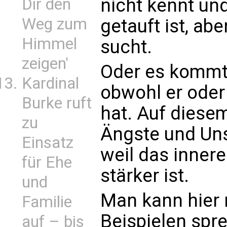
nicht kennt und
Dir den
Weg zum
getauft ist, ab
Himmel
sucht.
zeigen'
Oder es kommt 
Kardinal
obwohl er oder
Burke ruft
hat. Auf dies
zu
Ängste und Un
Einsatz
weil das inner
für Ehe
stärker ist.
und
Man kann hier
Familie
Beispielen spr
auf – bis