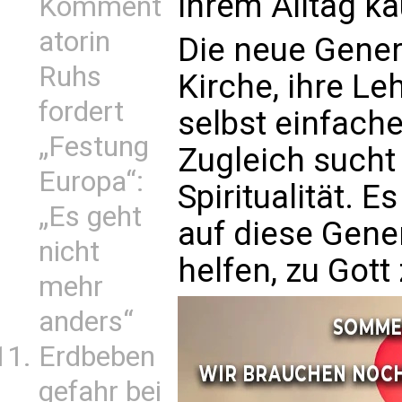
ihrem Alltag k
Komment
atorin
Die neue Gener
Ruhs
Kirche, ihre Le
fordert
selbst einfache
„Festung
Zugleich sucht 
Europa“:
Spiritualität. E
„Es geht
auf diese Gene
nicht
helfen, zu Gott
mehr
anders“
Erdbeben
gefahr bei