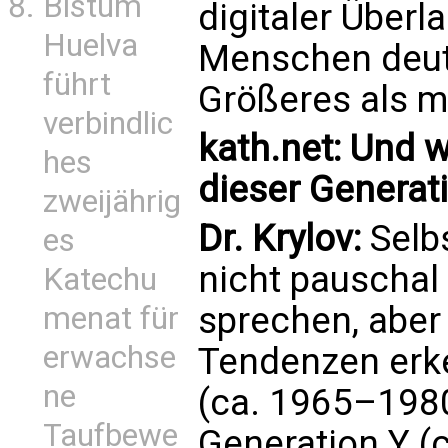
Bistum
digitaler Überl
Huelva
Menschen deutl
führt
Größeres als m
verbindlic
kath.net: Und w
hes
dieser Generat
zweijährig
Dr. Krylov:
Selb
es
nicht pauschal
Katechu
sprechen, abe
menat für
erwachse
Tendenzen erke
ne
(ca. 1965–1980
Taufbewe
Generation Y (