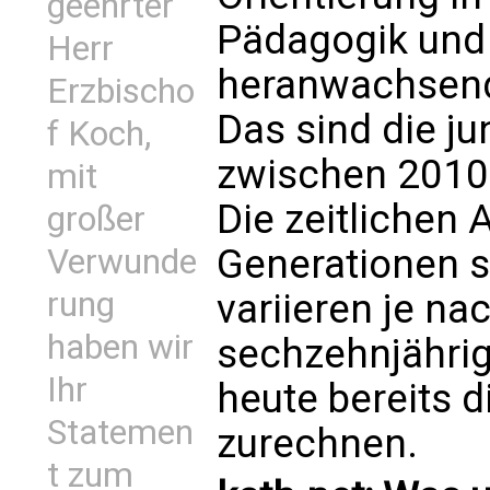
geehrter
Pädagogik und
Herr
heranwachsend
Erzbischo
Das sind die j
f Koch,
zwischen 2010
mit
Die zeitlichen
großer
Generationen s
Verwunde
rung
variieren je na
haben wir
sechzehnjähri
Ihr
heute bereits 
Statemen
zurechnen.
t zum