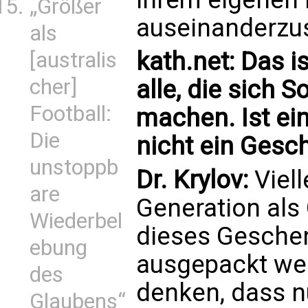
„Größer
auseinanderzu
als
kath.net: Das i
[australis
cher]
alle, die sich 
Football:
machen. Ist ei
Die
nicht ein Gesch
unstoppb
Dr. Krylov:
Viell
are
Generation als
Wiederbel
dieses Gesche
ebung
ausgepackt wer
des
denken, dass n
Glaubens“