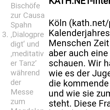
KATH.NET-Inter
Bischöfe
zur Causa
Köln (kath.net
Spahn
Kalenderjahres
‚Dialogpre
Menschen Zeit f
digt‘ und
aber auch eine 
‚meditativ
schauen. Wir h
er Tanz’
wie es der Jug
während
der
die kommende 
Messe
und wie sie zu
zum
steht. Diese Fr