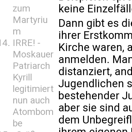
keine Einzelfäl
zum
Martyriu
Dann gibt es d
m
ihrer Erstkomm
IRRE! -
Kirche waren, 
Moskauer
anmelden. Man
Patriarch
distanziert, an
Kyrill
Jugendlichen s
legitimiert
bestehender Ju
nun auch
aber sie sind a
Atombom
dem Unbegreifl
be
ihrem eigenen