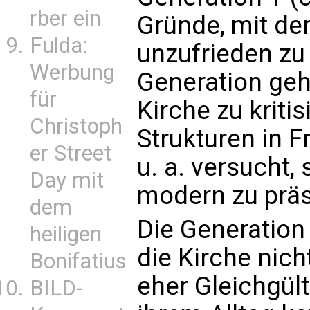
rber ein
Gründe, mit der
Fulda:
unzufrieden zu 
Werbung
Generation geh
für
Kirche zu kriti
Christoph
Strukturen in F
er Street
u. a. versucht,
Day mit
modern zu präs
dem
Die Generation
heiligen
die Kirche nich
Bonifatius
eher Gleichgülti
BILD-