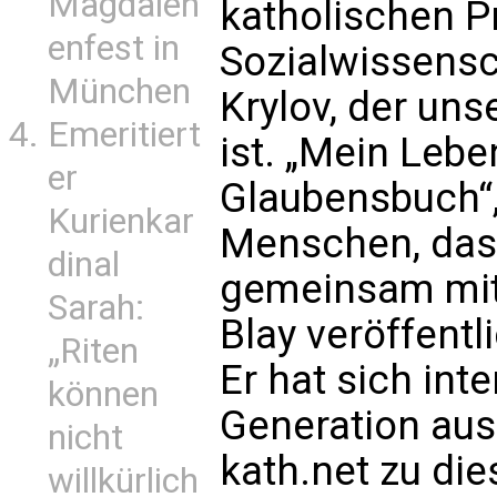
Magdalen
katholischen P
enfest in
Sozialwissensch
München
Krylov, der un
Emeritiert
ist. „Mein Leb
er
Glaubensbuch“,
Kurienkar
Menschen, das
dinal
gemeinsam mit 
Sarah:
Blay veröffentli
„Riten
Er hat sich int
können
Generation aus
nicht
kath.net zu di
willkürlich