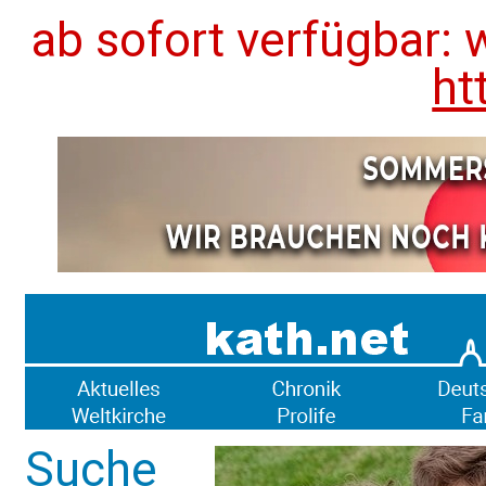
ab sofort verfügbar: 
ht
Suche