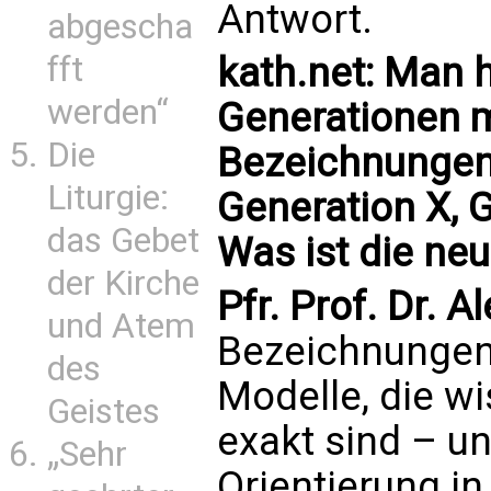
Antwort.
abgescha
fft
kath.net: Man 
werden“
Generationen m
Die
Bezeichnungen
Liturgie:
Generation X, G
das Gebet
Was ist die ne
der Kirche
Pfr. Prof. Dr. 
und Atem
Bezeichnungen 
des
Modelle, die w
Geistes
exakt sind – un
„Sehr
Orientierung in