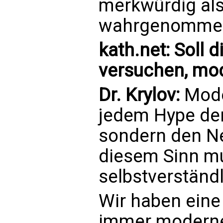
merkwürdig al
wahrgenomme
kath.net: Soll 
versuchen, mod
Dr. Krylov:
Moder
jedem Hype der
sondern den Ner
diesem Sinn mu
selbstverständ
Wir haben eine 
immer moderne