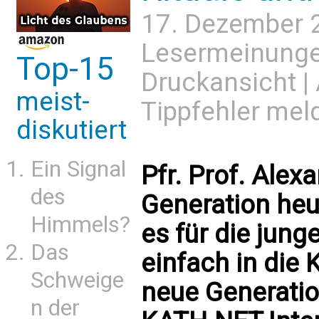
17. Dezember 
Lesermeinung
Top-15
Druckansicht
|
meist-
Tippfehler mel
diskutiert
Ein Signal
Pfr. Prof. Alex
des
Generation heut
Himmels?
es für die ju
Das
einfach in die 
Schweige
neue Generation
n der