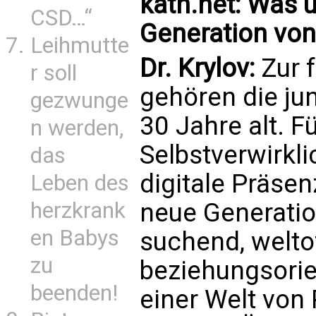
kath.net: Was 
CSD…“
Generation vo
Leihmutte
Dr. Krylov:
Zur f
r soll
gehören die ju
gezwunge
30 Jahre alt. Fü
n werden,
Selbstverwirkl
das
digitale Präsen
Leben des
herzkrank
neue Generation
en Babys
suchend, welto
zu
beziehungsorie
beenden!
einer Welt von