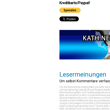
Kreditkarte/Paypal!
Lesermeinungen
Um selbst Kommentare verfasse
Für die Kommentiermöglichkeit von kath.net-
stichprobenartig überprüft und freigeschalte
Kommentare geben nicht notwendigerweise di
kath.net verweist in dem Zusammenhang auch
Kommentatoren dazu ein, sich daran zu orien
Inhalte auf die Plattformen der verschieden
Zeugnis abzulegen hinsichtlich Entscheidung
explizit davon gesprochen wird." (
www.kath.
kath.net behält sich vor, Kommentare, welch