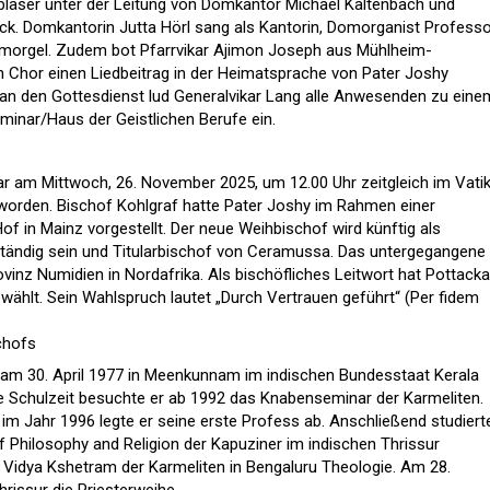
äser unter der Leitung von Domkantor Michael Kaltenbach und
ck. Domkantorin Jutta Hörl sang als Kantorin, Domorganist Profess
omorgel. Zudem bot Pfarrvikar Ajimon Joseph aus Mühlheim-
 Chor einen Liedbeitrag in der Heimatsprache von Pater Joshy
 an den Gottesdienst lud Generalvikar Lang alle Anwesenden zu eine
inar/Haus der Geistlichen Berufe ein.
r am Mittwoch, 26. November 2025, um 12.00 Uhr zeitgleich im Vati
worden. Bischof Kohlgraf hatte Pater Joshy im Rahmen einer
f in Mainz vorgestellt. Der neue Weihbischof wird künftig als
ständig sein und Titularbischof von Ceramussa. Das untergegangene
vinz Numidien in Nordafrika. Als bischöfliches Leitwort hat Pottacka
ählt. Sein Wahlspruch lautet „Durch Vertrauen geführt“ (Per fidem
chofs
am 30. April 1977 in Meenkunnam im indischen Bundesstaat Kerala
e Schulzeit besuchte er ab 1992 das Knabenseminar der Karmeliten.
im Jahr 1996 legte er seine erste Profess ab. Anschließend studiert
of Philosophy and Religion der Kapuziner im indischen Thrissur
Vidya Kshetram der Karmeliten in Bengaluru Theologie. Am 28.