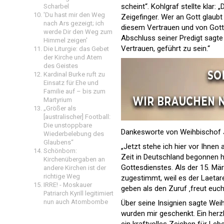
scheint“. Kohlgraf stellte klar
Scharbel
'Du hast mir den Weg
Zeigefinger. Wer an Gott glaub
nach Ars gezeigt; ich
diesem Vertrauen und von Gott,
werde Dir den Weg zum
Abschluss seiner Predigt sagte 
Himmel zeigen'
Vertrauen, geführt zu sein.“
Die Liturgie: das Gebet
der Kirche und Atem
des Geistes
Kardinal Burke ruft zu
Einsatz für Ehe und
Familie auf – bis zum
Martyrium
„Größer als
[australischer] Football:
Die unstoppbare
Dankesworte von Weihbischof
Wiederbelebung des
Glaubens“
„Jetzt stehe ich hier vor Ihnen
Schönborn:
Zeit in Deutschland begonnen 
Kirchenübergaben an
Gottesdienstes. Als der 15. Mä
andere Kirchen ist der
richtige Weg
zugestimmt, weil es der Laetar
IRRE! - Moskauer
geben als den Zuruf ‚freut euch!
Patriarch Kyrill legitimiert
nun auch Atombombe
Über seine Insignien sagte Weih
wurden mir geschenkt. Ein herz