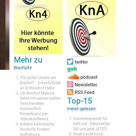
Mehr zu
Bischöfe
'Für jeden Unsinn ein
Bischof' - Scharfe Kritik
an Erzbischof Heße
US-Bischof Malone
betet mit seinen sieben
Top-15
Geschwistern
meist-gelesen
wöchentlich
Rosenkranz per
Sommerspende für
Videokonferenz
kath.net - Bitte helfen
Indiens katholische
SIE uns jetzt JETZT!
Bischöfe fordern
Streit kocht hoch:
Aufhebung