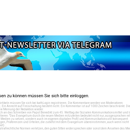
n zu können müssen Sie sich bitte einloggen.
Artikeln müssen Sie sich bei
kathLogin registrieren
. Die Kommentare werden von Moderatoren
t. Ein Anrecht auf Freischaltung besteht nicht. Ein Kommentar ist auf 1000 Zeichen beschränkt. Di
e Meinung der Redaktion wieder.
 an das Schreiben von Papst Benedikt zum 45. Welttag der Sozialen Kommunikationsmittel und lä
tieren: "Das Evangelium durch die neuen Medien mitzuteilen bedeutet nicht nur, ausgesprochen rel
en Medien zu setzen, sondern auch im eigenen digitalen Profil und Kommunikationsstil konsequent
en, Präferenzen und Urteilen, die zutiefst mit dem Evangelium übereinstimmen, auch wenn nicht
net
)
e strafrechtliche Normen verletzen, den guten Sitten widersprechen oder sonst dem Ansehen des M