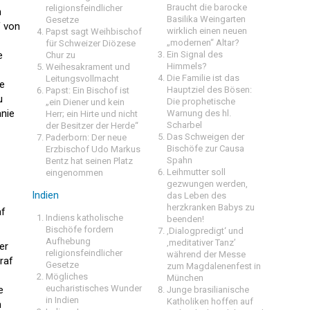
Braucht die barocke
religionsfeindlicher
m
Basilika Weingarten
Gesetze
f von
wirklich einen neuen
Papst sagt Weihbischof
„modernen“ Altar?
für Schweizer Diözese
e
Ein Signal des
Chur zu
Himmels?
Weihesakrament und
Die Familie ist das
Leitungsvollmacht
ie
Hauptziel des Bösen:
Papst: Ein Bischof ist
u
Die prophetische
„ein Diener und kein
anie
Warnung des hl.
Herr; ein Hirte und nicht
Scharbel
der Besitzer der Herde“
Das Schweigen der
Paderborn: Der neue
Bischöfe zur Causa
Erzbischof Udo Markus
Spahn
Bentz hat seinen Platz
Leihmutter soll
eingenommen
gezwungen werden,
Indien
das Leben des
herzkranken Babys zu
af
Indiens katholische
beenden!
Bischöfe fordern
‚Dialogpredigt‘ und
Aufhebung
‚meditativer Tanz’
er
religionsfeindlicher
während der Messe
raf
Gesetze
zum Magdalenenfest in
Mögliches
München
eucharistisches Wunder
e
Junge brasilianische
in Indien
Katholiken hoffen auf
n