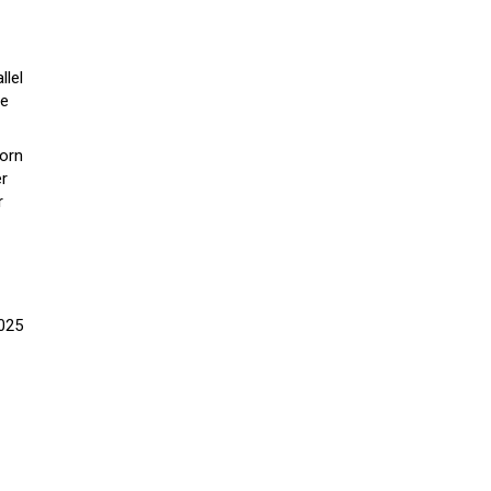
llel
te
horn
er
r
025