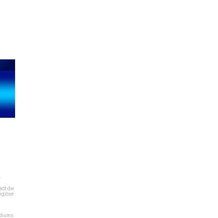
e
dt die
igiöse
ediums