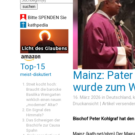
Top-15
Mainz: Pater
meist-diskutiert
wurde zum W
Streit kocht hoch:
Braucht die barocke
Basilika Weingarten
16. März 2026 in
Deutschland
, 
wirklich einen neuen
Druckansicht
|
Artikel versende
„modernen“ Altar?
Ein Signal des
Himmels?
Bischof Peter Kohlgraf hat den
Das Schweigen der
Bischöfe zur Causa
Spahn
Mainz (kath.net/pbm) Der Mainz