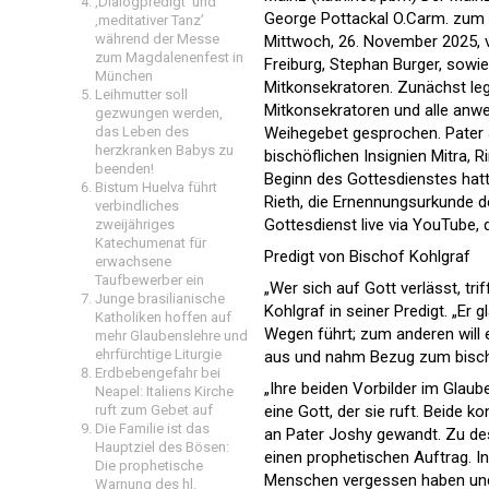
‚Dialogpredigt‘ und
George Pottackal O.Carm. zum 
‚meditativer Tanz’
während der Messe
Mittwoch, 26. November 2025, 
zum Magdalenenfest in
Freiburg, Stephan Burger, sowie
München
Mitkonsekratoren. Zunächst leg
Leihmutter soll
Mitkonsekratoren und alle anw
gezwungen werden,
das Leben des
Weihegebet gesprochen. Pater J
herzkranken Babys zu
bischöflichen Insignien Mitra,
beenden!
Beginn des Gottesdienstes hatte
Bistum Huelva führt
Rieth, die Ernennungsurkunde 
verbindliches
Gottesdienst live via YouTube
zweijähriges
Katechumenat für
Predigt von Bischof Kohlgraf
erwachsene
Taufbewerber ein
„Wer sich auf Gott verlässt, tri
Junge brasilianische
Kohlgraf in seiner Predigt. „Er
Katholiken hoffen auf
Wegen führt; zum anderen will e
mehr Glaubenslehre und
ehrfürchtige Liturgie
aus und nahm Bezug zum bischö
Erdbebengefahr bei
„Ihre beiden Vorbilder im Glaube
Neapel: Italiens Kirche
ruft zum Gebet auf
eine Gott, der sie ruft. Beide 
Die Familie ist das
an Pater Joshy gewandt. Zu des
Hauptziel des Bösen:
einen prophetischen Auftrag. In
Die prophetische
Menschen vergessen haben und d
Warnung des hl.