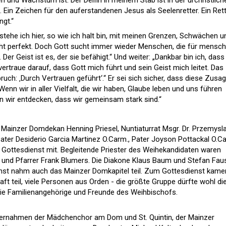
en und Wachstum ist. Der Delfin in meinem Stab ist in der urchristlich
 Ein Zeichen für den auferstandenen Jesus als Seelenretter. Ein Rett
ngt.“
 stehe ich hier, so wie ich halt bin, mit meinen Grenzen, Schwächen u
ht perfekt. Doch Gott sucht immer wieder Menschen, die für mensch
Der Geist ist es, der sie befähigt.“ Und weiter: „Dankbar bin ich, dass
vertraue darauf, dass Gott mich führt und sein Geist mich leitet. Das
uch: ‚Durch Vertrauen geführt‘.“ Er sei sich sicher, dass diese Zusag
Wenn wir in aller Vielfalt, die wir haben, Glaube leben und uns führen
n wir entdecken, dass wir gemeinsam stark sind.“
 Mainzer Domdekan Henning Priesel, Nuntiaturrat Msgr. Dr. Przemysl
Pater Desiderio Garcia Martinez O.Carm., Pater Joyson Pottackal O.C
Gottesdienst mit. Begleitende Priester des Weihekandidaten waren
g und Pfarrer Frank Blumers. Die Diakone Klaus Baum und Stefan Fau
enst nahm auch das Mainzer Domkapitel teil. Zum Gottesdienst kame
aft teil, viele Personen aus Orden - die größte Gruppe dürfte wohl di
ie Familienangehörige und Freunde des Weihbischofs.
bernahmen der Mädchenchor am Dom und St. Quintin, der Mainzer