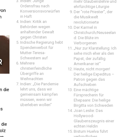
Indien: Junge
mehr Glaubenslehre und
Ordensfrau nach
ehrfürchtige Liturgie
von
Konversionsvorwürfen
Der "rote Priester", der
m
in Haft
die Musikwelt
Indien: Kritik an
revolutionierte
Behörden wegen
Der Karmel in
anhaltender Gewalt
Christchurch/Neuseelan
gegen Christen
d: Die Blüte im
Indische Regierung hebt
Verborgenen
Spendenverbot für
„Nur zur Klarstellung: Ich
Mutter-Teresa-
sehe mich eher als den
Schwestern auf
Papst, der zufällig
Mehrere
Amerikaner ist“
christenfeindliche
Heute, nicht morgen!
Übergriffe an
Der heilige Expeditus –
Weihnachten
Patron gegen das
Indien: „Die Pandemie
Aufschieben
n die
lehrt uns, dass wir
Eine mächtige
gemeinsam kämpfen
Fürsprecherin für
müssen, wenn wir
Ehepaare: Die heilige
überleben wollen“
Birgitta von Schweden
es
Joan Leslie: Das
Hollywood-
Glaubenszeugnis einer
 die
echten Heldin
olz
Bistum Huelva führt
verbindliches