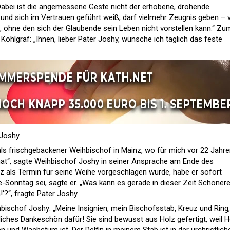
: „Dabei ist die angemessene Geste nicht der erhobene, drohende
t und sich im Vertrauen geführt weiß, darf vielmehr Zeugnis geben – 
 ohne den sich der Glaubende sein Leben nicht vorstellen kann.“ Zu
Kohlgraf: „Ihnen, lieber Pater Joshy, wünsche ich täglich das feste
 Joshy
 als frischgebackener Weihbischof in Mainz, wo für mich vor 22 Jahre
hat“, sagte Weihbischof Joshy in seiner Ansprache am Ende des
rz als Termin für seine Weihe vorgeschlagen wurde, habe er sofort
e-Sonntag sei, sagte er. „Was kann es gerade in dieser Zeit Schöner
‘?“, fragte Pater Joshy.
bischof Joshy: „Meine Insignien, mein Bischofsstab, Kreuz und Ring,
liches Dankeschön dafür! Sie sind bewusst aus Holz gefertigt, weil H