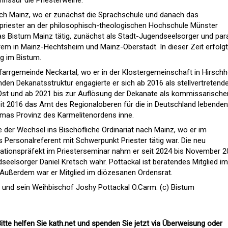
rissur die Priesterweihe.
ch Mainz, wo er zunächst die Sprachschule und danach das
spriester an der philosophisch-theologischen Hochschule Münster
das Bistum Mainz tätig, zunächst als Stadt-Jugendseelsorger und para
erem in Mainz-Hechtsheim und Mainz-Oberstadt. In dieser Zeit erfolg
g im Bistum.
 Pfarrgemeinde Neckartal, wo er in der Klostergemeinschaft in Hirsch
den Dekanatsstruktur engagierte er sich ab 2016 als stellvertretend
st und ab 2021 bis zur Auflösung der Dekanate als kommissarische
eit 2016 das Amt des Regionaloberen für die in Deutschland lebenden
homas Provinz des Karmelitenordens inne.
der Wechsel ins Bischöfliche Ordinariat nach Mainz, wo er im
 Personalreferent mit Schwerpunkt Priester tätig war. Die neu
tionspräfekt im Priesterseminar nahm er seit 2024 bis November 2
elsorger Daniel Kretsch wahr. Pottackal ist beratendes Mitglied im
 Außerdem war er Mitglied im diözesanen Ordensrat.
) und sein Weihbischof Joshy Pottackal O.Carm. (c) Bistum
itte helfen Sie kath.net und spenden Sie jetzt via Überweisung oder