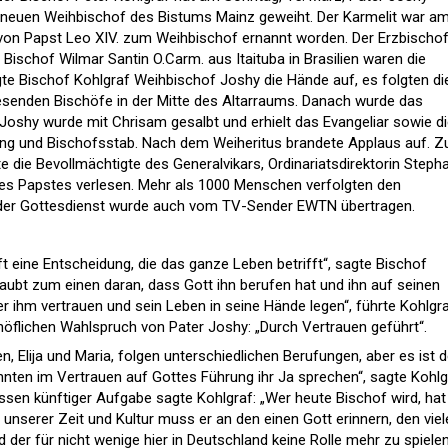
neuen Weihbischof des Bistums Mainz geweiht. Der Karmelit war a
von Papst Leo XIV. zum Weihbischof ernannt worden. Der Erzbischo
 Bischof Wilmar Santin O.Carm. aus Itaituba in Brasilien waren die
te Bischof Kohlgraf Weihbischof Joshy die Hände auf, es folgten di
esenden Bischöfe in der Mitte des Altarraums. Danach wurde das
oshy wurde mit Chrisam gesalbt und erhielt das Evangeliar sowie d
 Ring und Bischofsstab. Nach dem Weiheritus brandete Applaus auf. Z
 die Bevollmächtigte des Generalvikars, Ordinariatsdirektorin Steph
des Papstes verlesen. Mehr als 1000 Menschen verfolgten den
, der Gottesdienst wurde auch vom TV-Sender EWTN übertragen.
fft eine Entscheidung, die das ganze Leben betrifft“, sagte Bischof
 glaubt zum einen daran, dass Gott ihn berufen hat und ihn auf seinen
r ihm vertrauen und sein Leben in seine Hände legen“, führte Kohlgr
flichen Wahlspruch von Pater Joshy: „Durch Vertrauen geführt“.
n, Elija und Maria, folgen unterschiedlichen Berufungen, aber es ist d
konnten im Vertrauen auf Gottes Führung ihr Ja sprechen“, sagte Kohlg
sen künftiger Aufgabe sagte Kohlgraf: „Wer heute Bischof wird, hat
 unserer Zeit und Kultur muss er an den einen Gott erinnern, den viel
er für nicht wenige hier in Deutschland keine Rolle mehr zu spiele