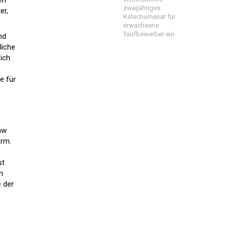
en
zweijähriges
er,
Katechumenat für
erwachsene
Taufbewerber ein
nd
liche
 ich
e für
aw
arm.
st
n
e der