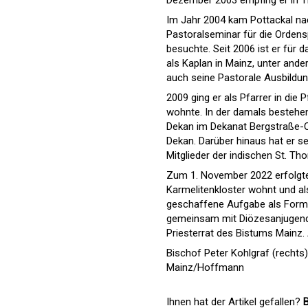
Dezember 2003 empfing er in Th
Im Jahr 2004 kam Pottackal na
Pastoralseminar für die Orden
besuchte. Seit 2006 ist er für 
als Kaplan in Mainz, unter and
auch seine Pastorale Ausbildun
2009 ging er als Pfarrer in die
wohnte. In der damals bestehen
Dekan im Dekanat Bergstraße-O
Dekan. Darüber hinaus hat er s
Mitglieder der indischen St. T
Zum 1. November 2022 erfolgte 
Karmelitenkloster wohnt und als
geschaffene Aufgabe als Forma
gemeinsam mit Diözesanjugendse
Priesterrat des Bistums Mainz.
Bischof Peter Kohlgraf (rechts
Mainz/Hoffmann
Ihnen hat der Artikel gefallen?
B