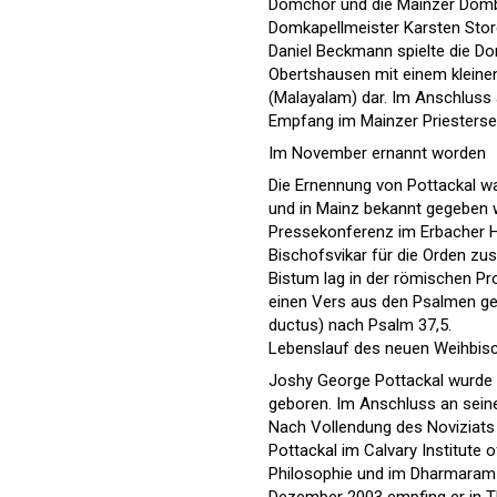
Domchor und die Mainzer Dombl
Domkapellmeister Karsten Stor
Daniel Beckmann spielte die D
Obertshausen mit einem kleinen
(Malayalam) dar. Im Anschluss
Empfang im Mainzer Priestersem
Im November ernannt worden
Die Ernennung von Pottackal wa
und in Mainz bekannt gegeben 
Pressekonferenz im Erbacher Ho
Bischofsvikar für die Orden zu
Bistum lag in der römischen Pro
einen Vers aus den Psalmen gew
ductus) nach Psalm 37,5.
Lebenslauf des neuen Weihbis
Joshy George Pottackal wurde 
geboren. Im Anschluss an sein
Nach Vollendung des Noviziats 
Pottackal im Calvary Institute 
Philosophie und im Dharmaram 