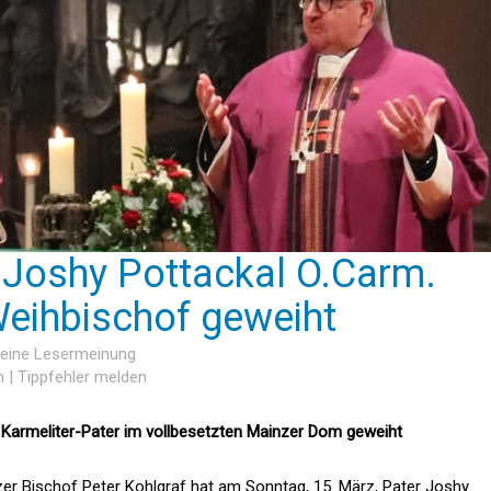
 Joshy Pottackal O.Carm.
eihbischof geweiht
keine Lesermeinung
n
|
Tippfehler melden
 Karmeliter-Pater im vollbesetzten Mainzer Dom geweiht
er Bischof Peter Kohlgraf hat am Sonntag, 15. März, Pater Joshy