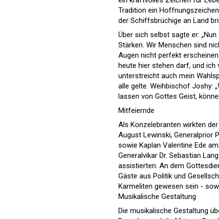
ein kraftvolles Zeichen für Leb
Tradition ein Hoffnungszeichen.
der Schiffsbrüchige an Land bri
Über sich selbst sagte er: „Nun
Stärken. Wir Menschen sind nic
Augen nicht perfekt erscheinen. 
heute hier stehen darf, und ich 
unterstreicht auch mein Wahlspr
alle gelte. Weihbischof Joshy: „
lassen von Gottes Geist, könne
Mitfeiernde
Als Konzelebranten wirkten der
August Lewinski, Generalprior 
sowie Kaplan Valentine Ede am 
Generalvikar Dr. Sebastian Lan
assistierten. An dem Gottesdi
Gäste aus Politik und Gesellsch
Karmeliten gewesen sein - sow
Musikalische Gestaltung
Die musikalische Gestaltung ü