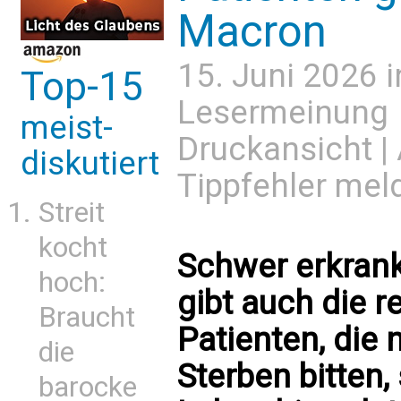
Macron
15. Juni 2026 
Top-15
Lesermeinung
meist-
Druckansicht
|
diskutiert
Tippfehler mel
Streit
kocht
Schwer erkrank
hoch:
gibt auch die 
Braucht
Patienten, die 
die
Sterben bitten
barocke