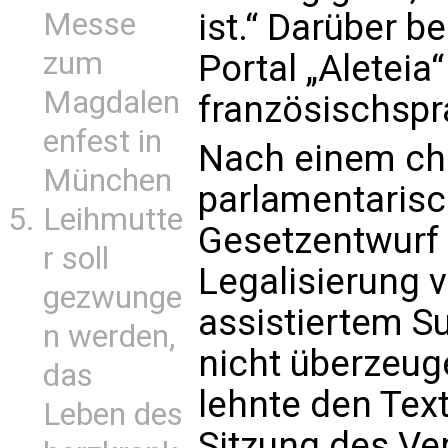
Messe
ist.“ Darüber b
zum
Portal „Aleteia“
Magdalen
französischsp
enfest in
Nach einem ch
München
parlamentarisc
Leihmutte
Gesetzentwurf 
r soll
Legalisierung 
gezwunge
assistiertem Su
n werden,
nicht überzeug
das
lehnte den Text
Leben des
Sitzung des V