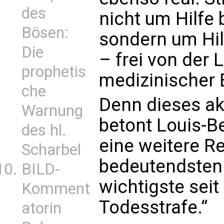
des
nicht um Hilfe 
Bösen:
sondern um Hil
Die
– frei von der
prophetis
medizinischer E
che
Denn dieses akt
Warnung
betont Louis-Be
des hl.
eine weitere Re
Scharbel
bedeutendsten 
BILD-
wichtigste sei
Komment
Todesstrafe.“
atorin