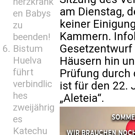
herzkrank
am Dienstag, d
en Babys
keiner Einigun
zu
Kammern. Info
beenden!
Gesetzentwurf
Bistum
Häusern hin un
Huelva
führt
Prüfung durch
verbindlic
ist für den 22. 
hes
„Aleteia“.
zweijährig
es
Katechu