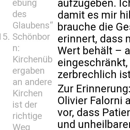
aufzugeben. Ic
ebung
des
damit es mir hi
Glaubens“
brauche die Ge
Schönbor
erinnert, dass
n:
Wert behält – 
Kirchenüb
eingeschränkt,
ergaben
zerbrechlich ist
an andere
Zur Erinnerung
Kirchen
Olivier Falorni
ist der
vor, dass Patie
richtige
und unheilbare
Weg