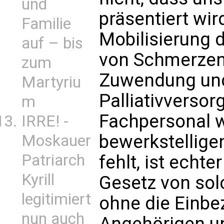
und
präsentiert wir
Familie
Mobilisierung 
auf – bis
von Schmerzen
zum
Zuwendung und
Martyriu
Palliativverso
m
Fachpersonal we
IRRE! -
bewerkstelligen
Moskauer
Patriarch
fehlt, ist echter
Kyrill
Gesetz von sol
legitimiert
ohne die Einbe
nun auch
Angehörigen un