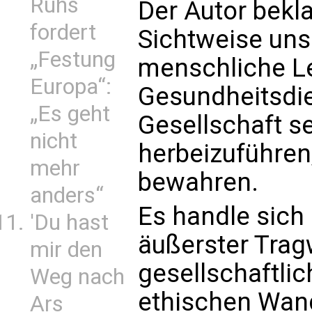
Ruhs
Der Autor bekla
fordert
Sichtweise uns
„Festung
menschliche Le
Europa“:
Gesundheitsdie
„Es geht
Gesellschaft se
nicht
herbeizuführen
mehr
bewahren.
anders“
Es handle sich
'Du hast
äußerster Tragw
mir den
gesellschaftli
Weg nach
ethischen Wand
Ars