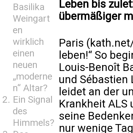
Leben bis zulet
Basilika
übermäßiger me
Weingart
en
wirklich
Paris (kath.net
einen
leben!“ So begi
neuen
Louis-Benoît 
„moderne
und Sébastien 
n“ Altar?
leidet an der 
Ein Signal
Krankheit ALS 
des
seine Bedenken
Himmels?
nur wenige Tag