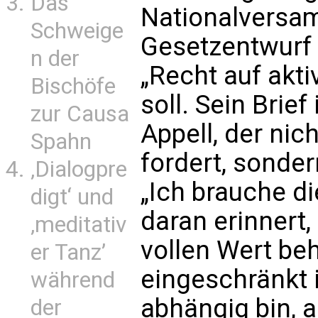
Das
Nationalversa
Schweige
Gesetzentwurf p
n der
„Recht auf akti
Bischöfe
soll. Sein Brief
zur Causa
Appell, der nic
Spahn
fordert, sonder
‚Dialogpre
„Ich brauche di
digt‘ und
daran erinnert
‚meditativ
vollen Wert be
er Tanz’
eingeschränkt 
während
abhängig bin, 
der