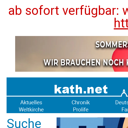
ab sofort verfügbar: 
ht
Suche