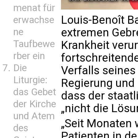
menat für
Louis-Benoît Ba
erwachse
extremen Gebre
ne
Taufbewe
Krankheit veru
rber ein
fortschreitend
Die
Verfalls seines
Liturgie:
Regierung und
das Gebet
dass der staatl
der Kirche
„nicht die Lösu
und Atem
„Seit Monaten 
des
Patienten in d