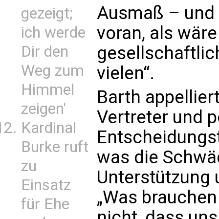
Ausmaß – und d
gezeigt;
voran, als wäre
ich werde
Dir den
gesellschaftli
Weg zum
vielen“.
Himmel
Barth appellier
zeigen'
Vertreter und p
Kardinal
Entscheidungst
Burke ruft
was die Schwäc
zu
Unterstützung 
Einsatz
„Was brauchen w
für Ehe
nicht, dass un