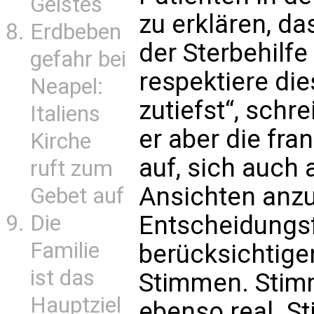
Geistes
zu erklären, da
Erdbeben
der Sterbehilfe
gefahr bei
respektiere di
Neapel:
zutiefst“, schr
Italiens
er aber die fr
Kirche
auf, sich auch
ruft zum
Ansichten anzu
Gebet auf
Die
Entscheidungs
Familie
berücksichtige
ist das
Stimmen. Stimme
Hauptziel
ebenso real. S