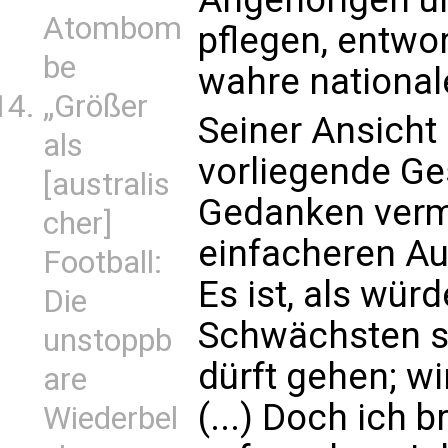
Atombom
pflegen, entwor
be
wahre nationale
„Größer
Seiner Ansicht
als
vorliegende Ge
[australis
Gedanken vermi
cher]
einfacheren Au
Football:
Es ist, als wür
Die
Schwächsten st
unstoppb
dürft gehen; wi
are
(...) Doch ich 
Wiederbel